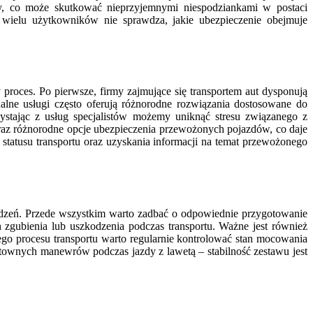
y, co może skutkować nieprzyjemnymi niespodziankami w postaci
 wielu użytkowników nie sprawdza, jakie ubezpieczenie obejmuje
proces. Po pierwsze, firmy zajmujące się transportem aut dysponują
lne usługi często oferują różnorodne rozwiązania dostosowane do
zystając z usług specjalistów możemy uniknąć stresu związanego z
oraz różnorodne opcje ubezpieczenia przewożonych pojazdów, co daje
atusu transportu oraz uzyskania informacji na temat przewożonego
odzeń. Przede wszystkim warto zadbać o odpowiednie przygotowanie
 zgubienia lub uszkodzenia podczas transportu. Ważne jest również
ego procesu transportu warto regularnie kontrolować stan mocowania
łtownych manewrów podczas jazdy z lawetą – stabilność zestawu jest