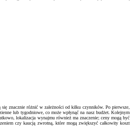
ię znacznie różnić w zależności od kilku czynników. Po pierwsze,
dzienne lub tygodniowe, co może wpłynąć na nasz budżet. Kolejnym
datkowo, lokalizacja wynajmu również ma znaczenie; ceny mogą być
eniem czy kaucją zwrotną, które mogą zwiększyć całkowity koszt