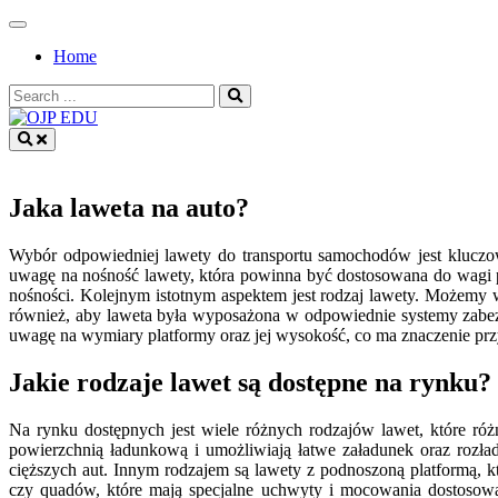
Skip
to
Home
content
Search
for:
OJP EDU
Jaka laweta na auto?
Wybór odpowiedniej lawety do transportu samochodów jest kluczo
uwagę na nośność lawety, która powinna być dostosowana do wag
nośności. Kolejnym istotnym aspektem jest rodzaj lawety. Możemy 
również, aby laweta była wyposażona w odpowiednie systemy zabezp
uwagę na wymiary platformy oraz jej wysokość, co ma znaczenie przy
Jakie rodzaje lawet są dostępne na rynku?
Na rynku dostępnych jest wiele różnych rodzajów lawet, które róż
powierzchnią ładunkową i umożliwiają łatwe załadunek oraz rozła
cięższych aut. Innym rodzajem są lawety z podnoszoną platformą,
czy quadów, które mają specjalne uchwyty i mocowania dostosowa