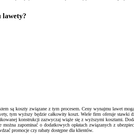
 lawety?
ektem są koszty związane z tym procesem. Ceny wynajmu lawet mogą s
ety, tym wyższy będzie całkowity koszt. Wiele firm oferuje stawki 
plikowanej konstrukcji zazwyczaj wiąże się z wyższymi kosztami. Do
e można zapominać o dodatkowych opłatach związanych z ubezpiecz
dzać promocje czy rabaty dostępne dla klientów.