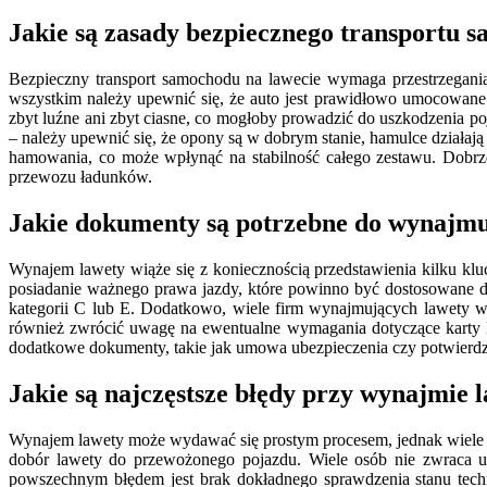
Jakie są zasady bezpiecznego transportu 
Bezpieczny transport samochodu na lawecie wymaga przestrzegani
wszystkim należy upewnić się, że auto jest prawidłowo umocowane
zbyt luźne ani zbyt ciasne, co mogłoby prowadzić do uszkodzenia po
– należy upewnić się, że opony są w dobrym stanie, hamulce działa
hamowania, co może wpłynąć na stabilność całego zestawu. Dobrz
przewozu ładunków.
Jakie dokumenty są potrzebne do wynajmu
Wynajem lawety wiąże się z koniecznością przedstawienia kilku kl
posiadanie ważnego prawa jazdy, które powinno być dostosowane 
kategorii C lub E. Dodatkowo, wiele firm wynajmujących lawety w
również zwrócić uwagę na ewentualne wymagania dotyczące karty k
dodatkowe dokumenty, takie jak umowa ubezpieczenia czy potwierdzen
Jakie są najczęstsze błędy przy wynajmie 
Wynajem lawety może wydawać się prostym procesem, jednak wiele o
dobór lawety do przewożonego pojazdu. Wiele osób nie zwraca u
powszechnym błędem jest brak dokładnego sprawdzenia stanu tech