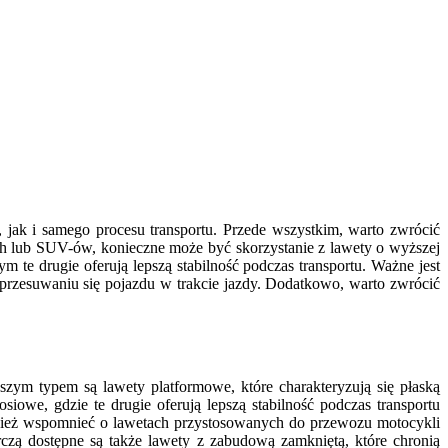
ak i samego procesu transportu. Przede wszystkim, warto zwrócić
lub SUV-ów, konieczne może być skorzystanie z lawety o wyższej
e drugie oferują lepszą stabilność podczas transportu. Ważne jest
przesuwaniu się pojazdu w trakcie jazdy. Dodatkowo, warto zwrócić
szym typem są lawety platformowe, które charakteryzują się płaską
we, gdzie te drugie oferują lepszą stabilność podczas transportu
wnież wspomnieć o lawetach przystosowanych do przewozu motocykli
zą dostępne są także lawety z zabudową zamkniętą, które chronią