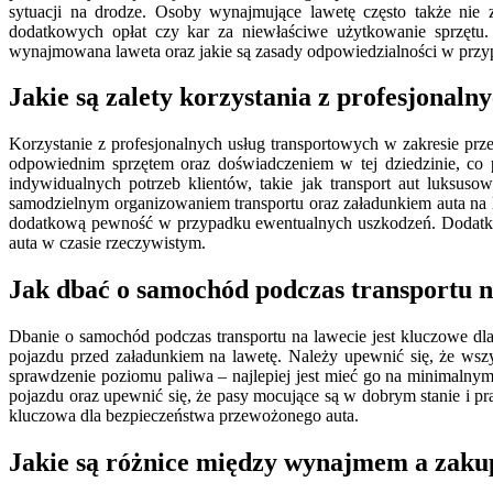
sytuacji na drodze. Osoby wynajmujące lawetę często także ni
dodatkowych opłat czy kar za niewłaściwe użytkowanie sprzętu.
wynajmowana laweta oraz jakie są zasady odpowiedzialności w prz
Jakie są zalety korzystania z profesjonal
Korzystanie z profesjonalnych usług transportowych w zakresie prz
odpowiednim sprzętem oraz doświadczeniem w tej dziedzinie, co 
indywidualnych potrzeb klientów, takie jak transport aut luksus
samodzielnym organizowaniem transportu oraz załadunkiem auta na l
dodatkową pewność w przypadku ewentualnych uszkodzeń. Dodatkowo
auta w czasie rzeczywistym.
Jak dbać o samochód podczas transportu n
Dbanie o samochód podczas transportu na lawecie jest kluczowe d
pojazdu przed załadunkiem na lawetę. Należy upewnić się, że wszy
sprawdzenie poziomu paliwa – najlepiej jest mieć go na minimalnym
pojazdu oraz upewnić się, że pasy mocujące są w dobrym stanie i p
kluczowa dla bezpieczeństwa przewożonego auta.
Jakie są różnice między wynajmem a zak