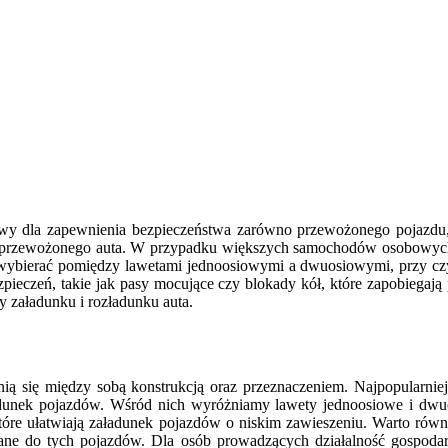
wy dla zapewnienia bezpieczeństwa zarówno przewożonego pojazdu, j
i przewożonego auta. W przypadku większych samochodów osobowych 
wybierać pomiędzy lawetami jednoosiowymi a dwuosiowymi, przy czym t
ieczeń, takie jak pasy mocujące czy blokady kół, które zapobiegają 
 załadunku i rozładunku auta.
nią się między sobą konstrukcją oraz przeznaczeniem. Najpopularniej
dunek pojazdów. Wśród nich wyróżniamy lawety jednoosiowe i dwuosio
 które ułatwiają załadunek pojazdów o niskim zawieszeniu. Warto ró
ne do tych pojazdów. Dla osób prowadzących działalność gospodarc