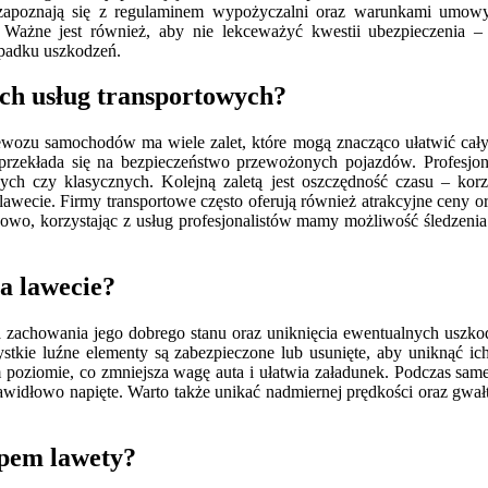
e zapoznają się z regulaminem wypożyczalni oraz warunkami umow
 Ważne jest również, aby nie lekceważyć kwestii ubezpieczenia –
ypadku uszkodzeń.
nych usług transportowych?
ewozu samochodów ma wiele zalet, które mogą znacząco ułatwić cały 
przekłada się na bezpieczeństwo przewożonych pojazdów. Profesjona
owych czy klasycznych. Kolejną zaletą jest oszczędność czasu – kor
awecie. Firmy transportowe często oferują również atrakcyjne ceny 
, korzystając z usług profesjonalistów mamy możliwość śledzenia st
a lawecie?
la zachowania jego dobrego stanu oraz uniknięcia ewentualnych uszk
stkie luźne elementy są zabezpieczone lub usunięte, aby uniknąć ich
 poziomie, co zmniejsza wagę auta i ułatwia załadunek. Podczas sam
rawidłowo napięte. Warto także unikać nadmiernej prędkości oraz gwa
upem lawety?