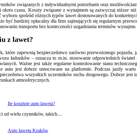
nników związanych z indywidualnymi potrzebami oraz możliwościami
ótki okres czasu. Koszty związane z wynajmem są zazwyczaj niższe n
ść wyboru spośród różnych typów lawet dostosowanych do konkretnych
że być bardziej opłacalny dla firm zajmujących się regularnym przew
lanowaniu transportu bez konieczności uzgadniania terminów wynajmu 
iu z lawet?
tyk, które zapewnią bezpieczeństwo zarówno przewożonego pojazdu, 
ozu ładunków – oznacza to m.in. stosowanie odpowiednich świateł 
nych. Ważne jest także regularne kontrolowanie stanu techniczneg
 że auto jest dobrze umocowane na platformie. Podczas jazdy wart
zpieczeństwa wszystkich uczestników ruchu drogowego. Dobrze jest 
runkach atmosferycznych.
Ile kosztuje auto laweta?
ci od wielu czynników, takich…
Auto laweta Kraków