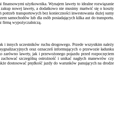
 finansowymi użytkownika. Wynajem lawety to idealne rozwiązanie
iż zakup nowej lawety, a dodatkowo nie musimy martwić się o koszty
 potrzeb transportowych bez konieczności inwestowania dużej sumy
ozem samochodów lub dla osób posiadających kilka aut do transportu.
z firmą wypożyczalniczą.
jak i innych uczestników ruchu drogowego. Przede wszystkim należy
sygnalizacyjnych oraz oznaczeń informujących o przewozie ładunku
o zarówno lawety, jak i przewożonego pojazdu przed rozpoczęciem
o zachować szczególną ostrożność i unikać nagłych manewrów czy
także dostosować prędkość jazdy do warunków panujących na drodze