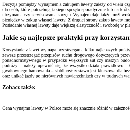
Decyzja pomiędzy wynajmem a zakupem lawety zależy od wielu czy
dla osób, które potrzebują takiego sprzętu sporadycznie lub na kr
utrzymania czy serwisowania sprzętu. Wynajem daje także możliwo
pieniędzy w zakup własnej lawety. Z drugiej strony zakup lawety mo
Posiadanie własnej lawety daje większą elastyczność i swobodę w p
Jakie są najlepsze praktyki przy korzystan
Korzystanie z lawet wymaga przestrzegania kilku najlepszych prak
zawsze przestrzegać przepisów ruchu drogowego dotyczących przew
ponadnormatywnego w przypadku większych aut czy maszyn budowla
podróży – należy upewnić się, że wszystko działa prawidłowo i
gwałtownego hamowania – stabilność zestawu jest kluczowa dla be
oraz unikać jazdy po nierównych nawierzchniach czy w trudnych wa
Zobacz także:
Nawigacja
wpisu
Cena wynajmu lawety w Polsce może się znacznie różnić w zależnoś