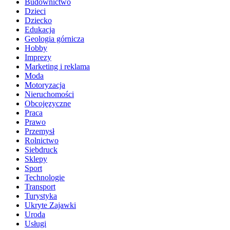
Budownictwo
Dzieci
Dziecko
Edukacja
Geologia górnicza
Hobby
Imprezy
Marketing i reklama
Moda
Motoryzacja
Nieruchomości
Obcojęzyczne
Praca
Prawo
Przemysł
Rolnictwo
Siebdruck
Sklepy
Sport
Technologie
Transport
Turystyka
Ukryte Zajawki
Uroda
Usługi