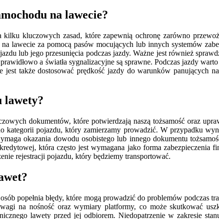
samochodu na lawecie?
a kilku kluczowych zasad, które zapewnią ochronę zarówno przewoż
 na lawecie za pomocą pasów mocujących lub innych systemów zabez
jazdu lub jego przesunięcia podczas jazdy. Ważne jest również sprawd
ją prawidłowo a światła sygnalizacyjne są sprawne. Podczas jazdy wa
e jest także dostosować prędkość jazdy do warunków panujących na
 lawety?
uczowych dokumentów, które potwierdzają naszą tożsamość oraz upra
do kategorii pojazdu, który zamierzamy prowadzić. W przypadku wy
ymaga okazania dowodu osobistego lub innego dokumentu tożsamości
redytowej, która często jest wymagana jako forma zabezpieczenia f
ie rejestracji pojazdu, który będziemy transportować.
lawet?
sób popełnia błędy, które mogą prowadzić do problemów podczas tra
wagi na nośność oraz wymiary platformy, co może skutkować uszk
nicznego lawety przed jej odbiorem. Niedopatrzenie w zakresie sta