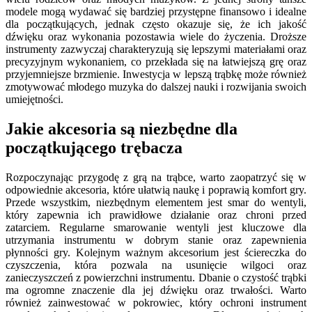
modele mogą wydawać się bardziej przystępne finansowo i idealne
dla początkujących, jednak często okazuje się, że ich jakość
dźwięku oraz wykonania pozostawia wiele do życzenia. Droższe
instrumenty zazwyczaj charakteryzują się lepszymi materiałami oraz
precyzyjnym wykonaniem, co przekłada się na łatwiejszą grę oraz
przyjemniejsze brzmienie. Inwestycja w lepszą trąbkę może również
zmotywować młodego muzyka do dalszej nauki i rozwijania swoich
umiejętności.
Jakie akcesoria są niezbędne dla
początkującego trębacza
Rozpoczynając przygodę z grą na trąbce, warto zaopatrzyć się w
odpowiednie akcesoria, które ułatwią naukę i poprawią komfort gry.
Przede wszystkim, niezbędnym elementem jest smar do wentyli,
który zapewnia ich prawidłowe działanie oraz chroni przed
zatarciem. Regularne smarowanie wentyli jest kluczowe dla
utrzymania instrumentu w dobrym stanie oraz zapewnienia
płynności gry. Kolejnym ważnym akcesorium jest ściereczka do
czyszczenia, która pozwala na usunięcie wilgoci oraz
zanieczyszczeń z powierzchni instrumentu. Dbanie o czystość trąbki
ma ogromne znaczenie dla jej dźwięku oraz trwałości. Warto
również zainwestować w pokrowiec, który ochroni instrument