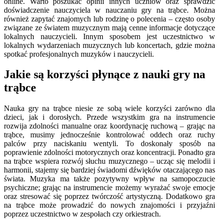
online. Warto poszukać opinii innych uczniów oraz sprawdzić
doświadczenie nauczyciela w nauczaniu gry na trąbce. Można
również zapytać znajomych lub rodzinę o polecenia – często osoby
związane ze światem muzycznym mają cenne informacje dotyczące
lokalnych nauczycieli. Innym sposobem jest uczestnictwo w
lokalnych wydarzeniach muzycznych lub koncertach, gdzie można
spotkać profesjonalnych muzyków i nauczycieli.
Jakie są korzyści płynące z nauki gry na
trąbce
Nauka gry na trąbce niesie ze sobą wiele korzyści zarówno dla
dzieci, jak i dorosłych. Przede wszystkim gra na instrumencie
rozwija zdolności manualne oraz koordynację ruchową – grając na
trąbce, musimy jednocześnie kontrolować oddech oraz ruchy
palców przy naciskaniu wentyli. To doskonały sposób na
poprawienie zdolności motorycznych oraz koncentracji. Ponadto gra
na trąbce wspiera rozwój słuchu muzycznego – ucząc się melodii i
harmonii, stajemy się bardziej świadomi dźwięków otaczającego nas
świata. Muzyka ma także pozytywny wpływ na samopoczucie
psychiczne; grając na instrumencie możemy wyrażać swoje emocje
oraz stresować się poprzez twórczość artystyczną. Dodatkowo gra
na trąbce może prowadzić do nowych znajomości i przyjaźni
poprzez uczestnictwo w zespołach czy orkiestrach.