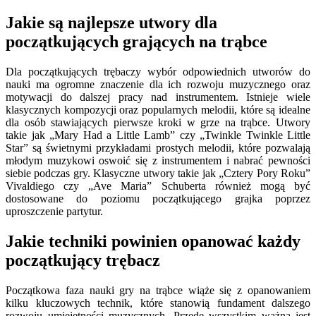
Jakie są najlepsze utwory dla
początkujących grających na trąbce
Dla początkujących trębaczy wybór odpowiednich utworów do
nauki ma ogromne znaczenie dla ich rozwoju muzycznego oraz
motywacji do dalszej pracy nad instrumentem. Istnieje wiele
klasycznych kompozycji oraz popularnych melodii, które są idealne
dla osób stawiających pierwsze kroki w grze na trąbce. Utwory
takie jak „Mary Had a Little Lamb” czy „Twinkle Twinkle Little
Star” są świetnymi przykładami prostych melodii, które pozwalają
młodym muzykowi oswoić się z instrumentem i nabrać pewności
siebie podczas gry. Klasyczne utwory takie jak „Cztery Pory Roku”
Vivaldiego czy „Ave Maria” Schuberta również mogą być
dostosowane do poziomu początkującego grajka poprzez
uproszczenie partytur.
Jakie techniki powinien opanować każdy
początkujący trębacz
Początkowa faza nauki gry na trąbce wiąże się z opanowaniem
kilku kluczowych technik, które stanowią fundament dalszego
rozwoju umiejętności muzycznych. Przede wszystkim ważna jest