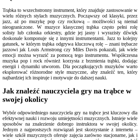
Trąbka to wszechstronny instrument, który znajduje zastosowanie w
wielu różnych stylach muzycznych. Począwszy od klasyki, przez
jazz, aż po muzykę pop czy rockową – możliwości są niemal
nieograniczone. W muzyce klasycznej trąbka często pełni rolę
solisty lub członka orkiestry, gdzie jej jasny i wyrazisty dźwięk
doskonale komponuje się z innymi instrumentami. Jazz to kolejny
gatunek, w którym trąbka odgrywa kluczową rolę – znani trębacze
jazzowi jak Louis Armstrong czy Miles Davis pokazali, jak wiele
emocji można wyrazić za pomocą tego instrumentu. Współczesna
muzyka pop i rock również korzysta z brzmienia trąbki, dodając
energii i dynamiki utworom. Dla początkujących muzyków warto
eksplorować różnorodne style muzyczne, aby znaleźć ten, który
najbardziej ich inspiruje i motywuje do dalszej nauki.
Jak znaleźć nauczyciela gry na trąbce w
swojej okolicy
Wybór odpowiedniego nauczyciela gry na trąbce jest kluczowy dla
efektywnej nauki i rozwoju umiejętności muzycznych. Istnieje wiele
sposobów na znalezienie dobrego instruktora w swojej okolicy.
Jednym z najprostszych rozwiązań jest skorzystanie z internetu –
wiele szkół muzycznych oferuje zajęcia zarówno stacjonarne, jak i