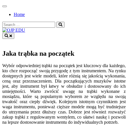
Skip
to
Home
content
Search
for:
OJP EDU
Jaka trąbka na początek
Wybór odpowiedniej trąbki na początek jest kluczowy dla każdego,
kto chce rozpocząć swoją przygodę z tym instrumentem. Na rynku
dostępnych jest wiele modeli, które różnią się jakością wykonania,
ceną oraz przeznaczeniem. Dla początkujących muzyków istotne
jest, aby instrument był łatwy w obsłudze i dostosowany do ich
umiejętności. Warto zwrócić uwagę na trąbki wykonane z
mosiądzu, które są popularnym wyborem ze względu na swoją
trwałość oraz ciepły dźwięk. Kolejnym istotnym czynnikiem jest
waga instrumentu, ponieważ cięższe modele mogą być trudniejsze
do utrzymania przez dłuższy czas. Dobrze jest również rozważyć
zakup trąbki z regulowanym wentylem, co ułatwi naukę i pozwoli
na lepsze dostosowanie instrumentu do indywidualnych potrzeb.