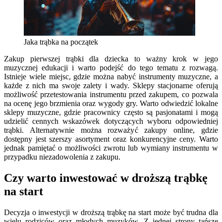
Jaka trąbka na początek
Zakup pierwszej trąbki dla dziecka to ważny krok w jego
muzycznej edukacji i warto podejść do tego tematu z rozwagą.
Istnieje wiele miejsc, gdzie można nabyć instrumenty muzyczne, a
każde z nich ma swoje zalety i wady. Sklepy stacjonarne oferują
możliwość przetestowania instrumentu przed zakupem, co pozwala
na ocenę jego brzmienia oraz wygody gry. Warto odwiedzić lokalne
sklepy muzyczne, gdzie pracownicy często są pasjonatami i mogą
udzielić cennych wskazówek dotyczących wyboru odpowiedniej
trąbki. Alternatywnie można rozważyć zakupy online, gdzie
dostępny jest szerszy asortyment oraz konkurencyjne ceny. Warto
jednak pamiętać o możliwości zwrotu lub wymiany instrumentu w
przypadku niezadowolenia z zakupu.
Czy warto inwestować w droższą trąbkę
na start
Decyzja o inwestycji w droższą trąbkę na start może być trudna dla
wielu rodziców oraz młodych muzyków. Z jednej strony tańsze