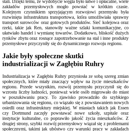
stali. Dzięki temu, że wydobycie węgla było łatwe i opłacalne, wiele
zakładów przemysłowych mogło powstać w krótkim czasie.
Kolejnym czynnikiem sprzyjającym rozwojowi przemysłu była
rozwinięta infrastruktura transportowa, która umożliwiała sprawny
transport surowców oraz gotowych produktów. Sieć kolejowa oraz
rzeki, takie jak Ren, stanowiły ważne szlaki komunikacyjne, co
ułatwiało handel i wymianę towarów. Dodatkowo, bliskość dużych
rynków zbytu oraz rosnące zapotrzebowanie na stal i inne produkty
przemysłowe przyczyniły się do dynamicznego rozwoju regionu.
Jakie były społeczne skutki
industrializacji w Zagłębiu Ruhry
Industrializacja w Zagłębiu Ruhry przyniosła ze sobą szereg zmian
społecznych, które miały znaczący wpływ na życie mieszkańców
regionu. Przede wszystkim, rozwój przemysłu przyczynił się do
wzrostu liczby ludności, ponieważ wiele osób migrowało do miast
w poszukiwaniu pracy. To zjawisko prowadziło do szybkiego
urbanizowania się regionu, co wiązało się z powstawaniem nowych
osiedli oraz infrastruktury miejskiej. W miastach takich jak Essen
czy Dortmund zaczęły powstawać nowe szkoły, szpitale oraz
instytucje kulturalne, co poprawiło jakość życia mieszkańców. Z
drugiej strony, szybki rozwój przemysłowy wiązał się z problemami
społecznymi, takimi jak ubóstwo czy warunki pracy w zakładach