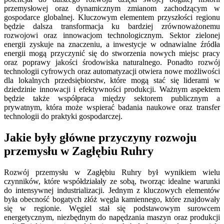
przemysłowej oraz dynamicznym zmianom zachodzącym w
gospodarce globalnej. Kluczowym elementem przyszłości regionu
będzie dalsza transformacja ku bardziej zrównoważonemu
rozwojowi oraz innowacjom technologicznym. Sektor zielonej
energii zyskuje na znaczeniu, a inwestycje w odnawialne źródła
energii mogą przyczynić się do stworzenia nowych miejsc pracy
oraz poprawy jakości środowiska naturalnego. Ponadto rozwój
technologii cyfrowych oraz automatyzacji otwiera nowe możliwości
dla lokalnych przedsiębiorstw, które mogą stać się liderami w
dziedzinie innowacji i efektywności produkcji. Ważnym aspektem
będzie także współpraca między sektorem publicznym a
prywatnym, która może wspierać badania naukowe oraz transfer
technologii do praktyki gospodarczej.
Jakie były główne przyczyny rozwoju
przemysłu w Zagłębiu Ruhry
Rozwój przemysłu w Zagłębiu Ruhry był wynikiem wielu
czynników, które współdziałały ze sobą, tworząc idealne warunki
do intensywnej industrializacji. Jednym z kluczowych elementów
była obecność bogatych złóż węgla kamiennego, które znajdowały
się w regionie. Węgiel stał się podstawowym surowcem
energetycznym, niezbędnym do napędzania maszyn oraz produkcji