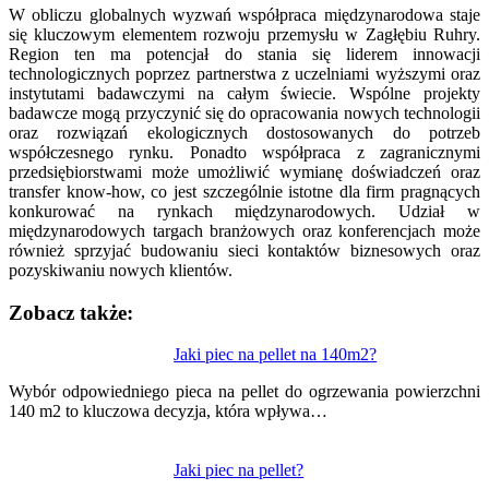
W obliczu globalnych wyzwań współpraca międzynarodowa staje
się kluczowym elementem rozwoju przemysłu w Zagłębiu Ruhry.
Region ten ma potencjał do stania się liderem innowacji
technologicznych poprzez partnerstwa z uczelniami wyższymi oraz
instytutami badawczymi na całym świecie. Wspólne projekty
badawcze mogą przyczynić się do opracowania nowych technologii
oraz rozwiązań ekologicznych dostosowanych do potrzeb
współczesnego rynku. Ponadto współpraca z zagranicznymi
przedsiębiorstwami może umożliwić wymianę doświadczeń oraz
transfer know-how, co jest szczególnie istotne dla firm pragnących
konkurować na rynkach międzynarodowych. Udział w
międzynarodowych targach branżowych oraz konferencjach może
również sprzyjać budowaniu sieci kontaktów biznesowych oraz
pozyskiwaniu nowych klientów.
Zobacz także:
Nawigacja
Jaki piec na pellet na 140m2?
wpisu
Wybór odpowiedniego pieca na pellet do ogrzewania powierzchni
140 m2 to kluczowa decyzja, która wpływa…
Jaki piec na pellet?