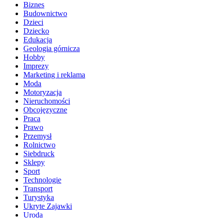
Biznes
Budownictwo
Dzieci
Dziecko
Edukacja
Geologia górnicza
Hobby
Imprezy
Marketing i reklama
Moda
Motoryzacja
Nieruchomości
Obcojęzyczne
Praca
Prawo
Przemysł
Rolnictwo
Siebdruck
Sklepy
Sport
Technologie
Transport
Turystyka
Ukryte Zajawki
Uroda