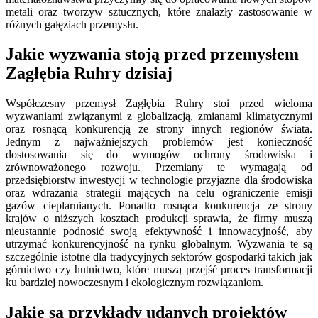
metali oraz tworzyw sztucznych, które znalazły zastosowanie w
różnych gałęziach przemysłu.
Jakie wyzwania stoją przed przemysłem
Zagłębia Ruhry dzisiaj
Współczesny przemysł Zagłębia Ruhry stoi przed wieloma
wyzwaniami związanymi z globalizacją, zmianami klimatycznymi
oraz rosnącą konkurencją ze strony innych regionów świata.
Jednym z najważniejszych problemów jest konieczność
dostosowania się do wymogów ochrony środowiska i
zrównoważonego rozwoju. Przemiany te wymagają od
przedsiębiorstw inwestycji w technologie przyjazne dla środowiska
oraz wdrażania strategii mających na celu ograniczenie emisji
gazów cieplarnianych. Ponadto rosnąca konkurencja ze strony
krajów o niższych kosztach produkcji sprawia, że firmy muszą
nieustannie podnosić swoją efektywność i innowacyjność, aby
utrzymać konkurencyjność na rynku globalnym. Wyzwania te są
szczególnie istotne dla tradycyjnych sektorów gospodarki takich jak
górnictwo czy hutnictwo, które muszą przejść proces transformacji
ku bardziej nowoczesnym i ekologicznym rozwiązaniom.
Jakie są przykłady udanych projektów