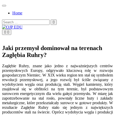
Skip
to
Home
content
Search
for:
OJP EDU
Jaki przemysł dominował na terenach
Zagłębia Ruhry?
Zagłębie Ruhry, znane jako jedno z najważniejszych centrów
przemysłowych Europy, odgrywało kluczową rolę w rozwoju
gospodarczym Niemiec. W XIX wieku region ten stał się symbolem
rewolucji przemysłowej, a jego rozwój był ściśle związany z
wydobyciem węgla oraz produkcją stali. Węgiel kamienny, który
znajdował się w obfitości na tym terenie, był podstawowym
surowcem energetycznym dla wielu gałęzi przemysłu. W miarę jak
zapotrzebowanie na stal rosło, powstały liczne huty i zakłady
metalurgiczne, które przekształcały surowce w gotowe produkty. W
rezultacie Zagłębie Ruhry stało się jednym z największych
producentów stali na świecie. Oprócz wydobycia węgla i produkcji