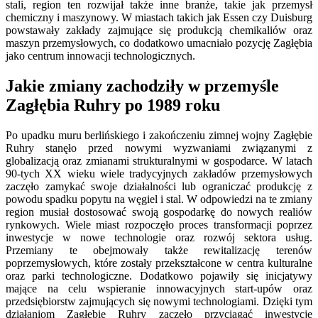
stali, region ten rozwijał także inne branże, takie jak przemysł
chemiczny i maszynowy. W miastach takich jak Essen czy Duisburg
powstawały zakłady zajmujące się produkcją chemikaliów oraz
maszyn przemysłowych, co dodatkowo umacniało pozycję Zagłębia
jako centrum innowacji technologicznych.
Jakie zmiany zachodziły w przemyśle
Zagłębia Ruhry po 1989 roku
Po upadku muru berlińskiego i zakończeniu zimnej wojny Zagłębie
Ruhry stanęło przed nowymi wyzwaniami związanymi z
globalizacją oraz zmianami strukturalnymi w gospodarce. W latach
90-tych XX wieku wiele tradycyjnych zakładów przemysłowych
zaczęło zamykać swoje działalności lub ograniczać produkcję z
powodu spadku popytu na węgiel i stal. W odpowiedzi na te zmiany
region musiał dostosować swoją gospodarkę do nowych realiów
rynkowych. Wiele miast rozpoczęło proces transformacji poprzez
inwestycje w nowe technologie oraz rozwój sektora usług.
Przemiany te obejmowały także rewitalizację terenów
poprzemysłowych, które zostały przekształcone w centra kulturalne
oraz parki technologiczne. Dodatkowo pojawiły się inicjatywy
mające na celu wspieranie innowacyjnych start-upów oraz
przedsiębiorstw zajmujących się nowymi technologiami. Dzięki tym
działaniom Zagłębie Ruhry zaczęło przyciągać inwestycje