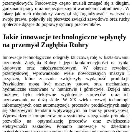
przemysłowych. Pracownicy często musieli zmagać się z długimi
godzinami pracy oraz niebezpiecznymi warunkami zatrudnienia. W
miarę jak ruch robotniczy zaczynał się organizować i walczyć o
swoje prawa, pojawiły się pierwsze związki zawodowe oraz ruchy
społeczne dążące do poprawy sytuacji pracowników.
Jakie innowacje technologiczne wpłynęły
na przemysł Zagłębia Ruhry
Innowacje technologiczne odegrały kluczową rolę w kształtowaniu
przemysłu Zagłębia Ruhry i jego konkurencyjności na rynku
krajowym oraz międzynarodowym. W okresie rewolucji
przemysłowej wprowadzono wiele nowoczesnych maszyn i
urządzeń, które znacznie zwiększyły wydajność produkcji.
Przykładem mogą być maszyny parowe oraz mechanizmy
hydrauliczne stosowane w hutnictwie i górnictwie. Dzięki nim
możliwe było efektywne wydobycie surowców oraz ich
przetwarzanie na dużą skalę. W XX wieku rozwój technologii
informacyjnych oraz automatyzacja procesów produkcyjnych stały
się kluczowymi trendami wpływającymi na branżę przemysłową.
Wprowadzenie komputerów oraz systemów zarządzania produkcją
pozwoliło na optymalizację procesów oraz zwiększenie
efektywności zakładów. Ponadto innowacje w dziedzinie
materiałoznawstwa przyczyniły się do opracowania nowych stopów