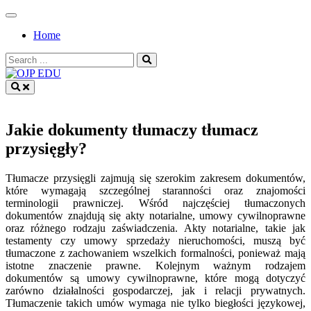
Skip
to
Home
content
Search
for:
OJP EDU
Jakie dokumenty tłumaczy tłumacz
przysięgły?
Tłumacze przysięgli zajmują się szerokim zakresem dokumentów,
które wymagają szczególnej staranności oraz znajomości
terminologii prawniczej. Wśród najczęściej tłumaczonych
dokumentów znajdują się akty notarialne, umowy cywilnoprawne
oraz różnego rodzaju zaświadczenia. Akty notarialne, takie jak
testamenty czy umowy sprzedaży nieruchomości, muszą być
tłumaczone z zachowaniem wszelkich formalności, ponieważ mają
istotne znaczenie prawne. Kolejnym ważnym rodzajem
dokumentów są umowy cywilnoprawne, które mogą dotyczyć
zarówno działalności gospodarczej, jak i relacji prywatnych.
Tłumaczenie takich umów wymaga nie tylko biegłości językowej,