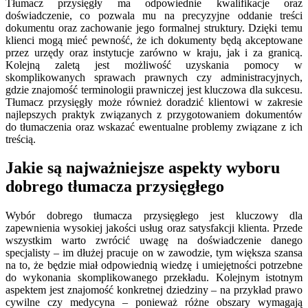
Tłumacz przysięgły ma odpowiednie kwalifikacje oraz
doświadczenie, co pozwala mu na precyzyjne oddanie treści
dokumentu oraz zachowanie jego formalnej struktury. Dzięki temu
klienci mogą mieć pewność, że ich dokumenty będą akceptowane
przez urzędy oraz instytucje zarówno w kraju, jak i za granicą.
Kolejną zaletą jest możliwość uzyskania pomocy w
skomplikowanych sprawach prawnych czy administracyjnych,
gdzie znajomość terminologii prawniczej jest kluczowa dla sukcesu.
Tłumacz przysięgły może również doradzić klientowi w zakresie
najlepszych praktyk związanych z przygotowaniem dokumentów
do tłumaczenia oraz wskazać ewentualne problemy związane z ich
treścią.
Jakie są najważniejsze aspekty wyboru
dobrego tłumacza przysięgłego
Wybór dobrego tłumacza przysięgłego jest kluczowy dla
zapewnienia wysokiej jakości usług oraz satysfakcji klienta. Przede
wszystkim warto zwrócić uwagę na doświadczenie danego
specjalisty – im dłużej pracuje on w zawodzie, tym większa szansa
na to, że będzie miał odpowiednią wiedzę i umiejętności potrzebne
do wykonania skomplikowanego przekładu. Kolejnym istotnym
aspektem jest znajomość konkretnej dziedziny – na przykład prawo
cywilne czy medycyna – ponieważ różne obszary wymagają