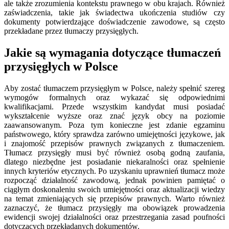
ale także zrozumienia kontekstu prawnego w obu krajach. Również
zaświadczenia, takie jak świadectwa ukończenia studiów czy
dokumenty potwierdzające doświadczenie zawodowe, są często
przekładane przez tłumaczy przysięgłych.
Jakie są wymagania dotyczące tłumaczeń
przysięgłych w Polsce
Aby zostać tłumaczem przysięgłym w Polsce, należy spełnić szereg
wymogów formalnych oraz wykazać się odpowiednimi
kwalifikacjami. Przede wszystkim kandydat musi posiadać
wykształcenie wyższe oraz znać język obcy na poziomie
zaawansowanym. Poza tym konieczne jest zdanie egzaminu
państwowego, który sprawdza zarówno umiejętności językowe, jak
i znajomość przepisów prawnych związanych z tłumaczeniem.
Tłumacz przysięgły musi być również osobą godną zaufania,
dlatego niezbędne jest posiadanie niekaralności oraz spełnienie
innych kryteriów etycznych. Po uzyskaniu uprawnień tłumacz może
rozpocząć działalność zawodową, jednak powinien pamiętać o
ciągłym doskonaleniu swoich umiejętności oraz aktualizacji wiedzy
na temat zmieniających się przepisów prawnych. Warto również
zaznaczyć, że tłumacz przysięgły ma obowiązek prowadzenia
ewidencji swojej działalności oraz przestrzegania zasad poufności
dotyczących przekładanych dokumentów.