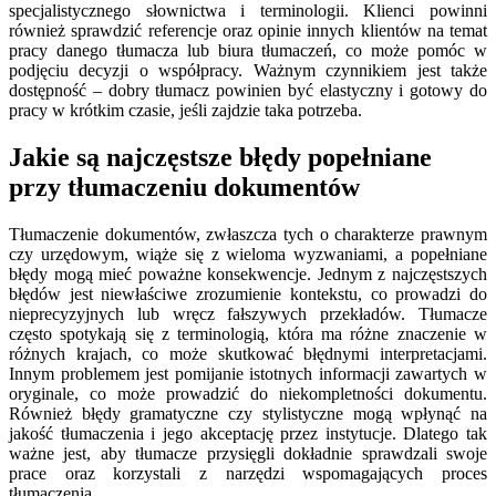
specjalistycznego słownictwa i terminologii. Klienci powinni
również sprawdzić referencje oraz opinie innych klientów na temat
pracy danego tłumacza lub biura tłumaczeń, co może pomóc w
podjęciu decyzji o współpracy. Ważnym czynnikiem jest także
dostępność – dobry tłumacz powinien być elastyczny i gotowy do
pracy w krótkim czasie, jeśli zajdzie taka potrzeba.
Jakie są najczęstsze błędy popełniane
przy tłumaczeniu dokumentów
Tłumaczenie dokumentów, zwłaszcza tych o charakterze prawnym
czy urzędowym, wiąże się z wieloma wyzwaniami, a popełniane
błędy mogą mieć poważne konsekwencje. Jednym z najczęstszych
błędów jest niewłaściwe zrozumienie kontekstu, co prowadzi do
nieprecyzyjnych lub wręcz fałszywych przekładów. Tłumacze
często spotykają się z terminologią, która ma różne znaczenie w
różnych krajach, co może skutkować błędnymi interpretacjami.
Innym problemem jest pomijanie istotnych informacji zawartych w
oryginale, co może prowadzić do niekompletności dokumentu.
Również błędy gramatyczne czy stylistyczne mogą wpłynąć na
jakość tłumaczenia i jego akceptację przez instytucje. Dlatego tak
ważne jest, aby tłumacze przysięgli dokładnie sprawdzali swoje
prace oraz korzystali z narzędzi wspomagających proces
tłumaczenia.