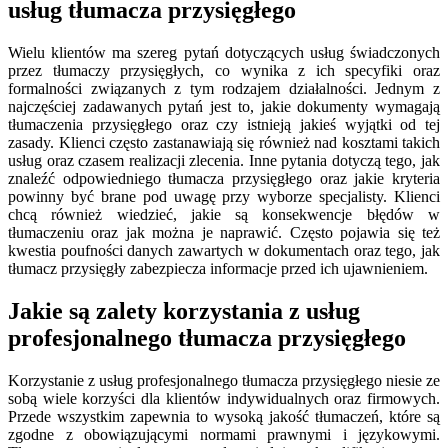
usług tłumacza przysięgłego
Wielu klientów ma szereg pytań dotyczących usług świadczonych
przez tłumaczy przysięgłych, co wynika z ich specyfiki oraz
formalności związanych z tym rodzajem działalności. Jednym z
najczęściej zadawanych pytań jest to, jakie dokumenty wymagają
tłumaczenia przysięgłego oraz czy istnieją jakieś wyjątki od tej
zasady. Klienci często zastanawiają się również nad kosztami takich
usług oraz czasem realizacji zlecenia. Inne pytania dotyczą tego, jak
znaleźć odpowiedniego tłumacza przysięgłego oraz jakie kryteria
powinny być brane pod uwagę przy wyborze specjalisty. Klienci
chcą również wiedzieć, jakie są konsekwencje błędów w
tłumaczeniu oraz jak można je naprawić. Często pojawia się też
kwestia poufności danych zawartych w dokumentach oraz tego, jak
tłumacz przysięgły zabezpiecza informacje przed ich ujawnieniem.
Jakie są zalety korzystania z usług
profesjonalnego tłumacza przysięgłego
Korzystanie z usług profesjonalnego tłumacza przysięgłego niesie ze
sobą wiele korzyści dla klientów indywidualnych oraz firmowych.
Przede wszystkim zapewnia to wysoką jakość tłumaczeń, które są
zgodne z obowiązującymi normami prawnymi i językowymi.