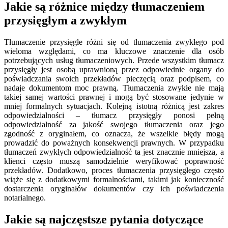
Jakie są różnice między tłumaczeniem
przysięgłym a zwykłym
Tłumaczenie przysięgłe różni się od tłumaczenia zwykłego pod
wieloma względami, co ma kluczowe znaczenie dla osób
potrzebujących usług tłumaczeniowych. Przede wszystkim tłumacz
przysięgły jest osobą uprawnioną przez odpowiednie organy do
poświadczania swoich przekładów pieczęcią oraz podpisem, co
nadaje dokumentom moc prawną. Tłumaczenia zwykłe nie mają
takiej samej wartości prawnej i mogą być stosowane jedynie w
mniej formalnych sytuacjach. Kolejną istotną różnicą jest zakres
odpowiedzialności – tłumacz przysięgły ponosi pełną
odpowiedzialność za jakość swojego tłumaczenia oraz jego
zgodność z oryginałem, co oznacza, że wszelkie błędy mogą
prowadzić do poważnych konsekwencji prawnych. W przypadku
tłumaczeń zwykłych odpowiedzialność ta jest znacznie mniejsza, a
klienci często muszą samodzielnie weryfikować poprawność
przekładów. Dodatkowo, proces tłumaczenia przysięgłego często
wiąże się z dodatkowymi formalnościami, takimi jak konieczność
dostarczenia oryginałów dokumentów czy ich poświadczenia
notarialnego.
Jakie są najczęstsze pytania dotyczące