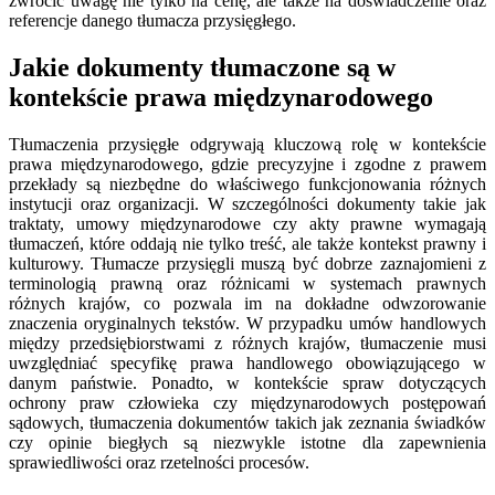
zwrócić uwagę nie tylko na cenę, ale także na doświadczenie oraz
referencje danego tłumacza przysięgłego.
Jakie dokumenty tłumaczone są w
kontekście prawa międzynarodowego
Tłumaczenia przysięgłe odgrywają kluczową rolę w kontekście
prawa międzynarodowego, gdzie precyzyjne i zgodne z prawem
przekłady są niezbędne do właściwego funkcjonowania różnych
instytucji oraz organizacji. W szczególności dokumenty takie jak
traktaty, umowy międzynarodowe czy akty prawne wymagają
tłumaczeń, które oddają nie tylko treść, ale także kontekst prawny i
kulturowy. Tłumacze przysięgli muszą być dobrze zaznajomieni z
terminologią prawną oraz różnicami w systemach prawnych
różnych krajów, co pozwala im na dokładne odwzorowanie
znaczenia oryginalnych tekstów. W przypadku umów handlowych
między przedsiębiorstwami z różnych krajów, tłumaczenie musi
uwzględniać specyfikę prawa handlowego obowiązującego w
danym państwie. Ponadto, w kontekście spraw dotyczących
ochrony praw człowieka czy międzynarodowych postępowań
sądowych, tłumaczenia dokumentów takich jak zeznania świadków
czy opinie biegłych są niezwykle istotne dla zapewnienia
sprawiedliwości oraz rzetelności procesów.