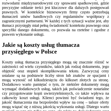
rozwodami międzynarodowymi czy sprawami spadkowymi, gdzie
precyzyjne oddanie treści jest kluczowe dla dalszych postępowań
prawnych. W kontekście biznesowym firmy często potrzebują
tłumaczeń umów handlowych czy regulaminów współpracy z
zagranicznymi partnerami. W każdej z tych sytuacji ważne jest, aby
tłumacz przysięgły miał pełną świadomość kontekstu prawnego oraz
specyfiki danego dokumentu, co pozwala na rzetelne i zgodne z
prawem wykonanie usługi.
Jakie są koszty usług tłumacza
przysięgłego w Polsce
Koszty usług tłumacza przysięgłego mogą się znacznie różnić w
zależności od wielu czynników, takich jak rodzaj dokumentu, jego
objętość oraz stopień skomplikowania tekstu. Zazwyczaj ceny
ustalane są na podstawie liczby stron lub znaków ze spacjami i
mogą wynosić od kilkudziesięciu do kilkuset złotych za stronę.
Dodatkowo warto pamiętać o tym, że niektóre dokumenty mogą
wymagać dodatkowych usług, takich jak poświadczenie notarialne
czy przygotowanie kopii uwierzytelnionych, co także wpływa na
całkowity koszt usługi. Klienci powinni być świadomi tego, że
jakość tłumaczenia ma bezpośredni wpływ na cenę – tańsze oferty
mogą wiązać się z niższą jakością wykonania usługi. Dlatego warto