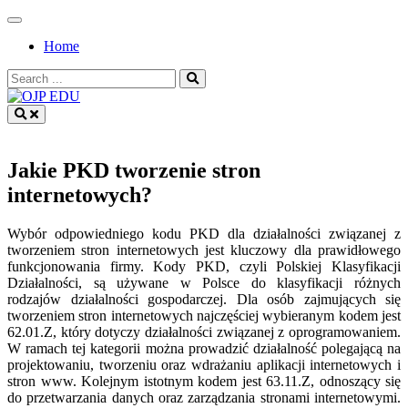
Skip
to
Home
content
Search
for:
OJP EDU
Jakie PKD tworzenie stron
internetowych?
Wybór odpowiedniego kodu PKD dla działalności związanej z
tworzeniem stron internetowych jest kluczowy dla prawidłowego
funkcjonowania firmy. Kody PKD, czyli Polskiej Klasyfikacji
Działalności, są używane w Polsce do klasyfikacji różnych
rodzajów działalności gospodarczej. Dla osób zajmujących się
tworzeniem stron internetowych najczęściej wybieranym kodem jest
62.01.Z, który dotyczy działalności związanej z oprogramowaniem.
W ramach tej kategorii można prowadzić działalność polegającą na
projektowaniu, tworzeniu oraz wdrażaniu aplikacji internetowych i
stron www. Kolejnym istotnym kodem jest 63.11.Z, odnoszący się
do przetwarzania danych oraz zarządzania stronami internetowymi.