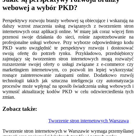
webowej a wybór PKD?
Perspektywy rozwoju branży webowej są obiecujące i wskazują na
dalszy wzrost znaczenia usług związanych z tworzeniem stron
internetowych oraz aplikacji online. W miarę jak coraz więcej firm
przenosi swoje działania do sieci, rośnie zapotrzebowanie na
profesjonalne usługi webowe. Przy wyborze odpowiedniego kodu
PKD warto uwzględnić te perspektywy rozwoju i dostosować
swoją ofertę do potrzeb rynku. Przykładowo, przedsiębiorcy
zajmujący się tworzeniem stron internetowych mogą rozważyć
rozszerzenie swojej oferty o usługi związane z e-commerce czy
marketingiem internetowym, co pozwoli im lepiej wykorzystać
rosnące zainteresowanie zakupami online. Dodatkowo rozwój
technologii takich jak sztuczna inteligencja czy automatyzacja
procesów może wpłynąć na sposób świadczenia usług webowych i
wymusić aktualizację kodów PKD w celu odzwierciedlenia tych
zmian.
Zobacz także:
Nawigacja
Tworzenie stron internetowych Warszawa
wpisu
Tworzenie stron internetowych w Warszawie wymaga przemyślanej