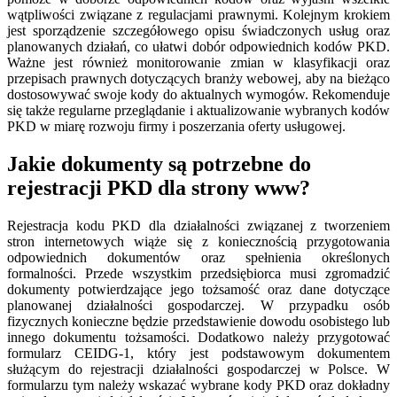
wątpliwości związane z regulacjami prawnymi. Kolejnym krokiem
jest sporządzenie szczegółowego opisu świadczonych usług oraz
planowanych działań, co ułatwi dobór odpowiednich kodów PKD.
Ważne jest również monitorowanie zmian w klasyfikacji oraz
przepisach prawnych dotyczących branży webowej, aby na bieżąco
dostosowywać swoje kody do aktualnych wymogów. Rekomenduje
się także regularne przeglądanie i aktualizowanie wybranych kodów
PKD w miarę rozwoju firmy i poszerzania oferty usługowej.
Jakie dokumenty są potrzebne do
rejestracji PKD dla strony www?
Rejestracja kodu PKD dla działalności związanej z tworzeniem
stron internetowych wiąże się z koniecznością przygotowania
odpowiednich dokumentów oraz spełnienia określonych
formalności. Przede wszystkim przedsiębiorca musi zgromadzić
dokumenty potwierdzające jego tożsamość oraz dane dotyczące
planowanej działalności gospodarczej. W przypadku osób
fizycznych konieczne będzie przedstawienie dowodu osobistego lub
innego dokumentu tożsamości. Dodatkowo należy przygotować
formularz CEIDG-1, który jest podstawowym dokumentem
służącym do rejestracji działalności gospodarczej w Polsce. W
formularzu tym należy wskazać wybrane kody PKD oraz dokładny