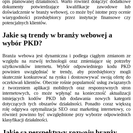
opis planowanej działalności. Warto również dołączyć dodatkowe
dokumenty potwierdzające kwalifikacje zawodowe lub
doświadczenie w branży webowej, co może być istotne przy ocenie
wiarygodności przedsiębiorcy przez instytucje finansowe czy
potencjalnych klientów.
Jakie są trendy w branży webowej a
wybór PKD?
Branża webowa jest dynamiczna i podlega ciągłym zmianom ze
względu na rozwój technologii oraz zmieniające się potrzeby
użytkowników internetu. Wybór odpowiedniego kodu PKD
powinien uwzględniać te trendy, aby przedsiębiorcy mogli
skutecznie konkurować na rynku i dostosowywać swoją ofertę do
oczekiwań klientów. Obecnie rośnie popularność usług związanych
z tworzeniem aplikacji mobilnych oraz responsywnych stron
internetowych, co może wpłynąć na konieczność aktualizacji
istniejących kodów PKD lub dodawania nowych kategorii
dotyczących tych obszarów działalności. Ponadto coraz większą
rolę odgrywa optymalizacja SEO oraz marketing internetowy, co
również powinno być uwzględnione przy wyborze odpowiednich
klasyfikacji działalności.
Jakie są perspektywy rozwoju branży