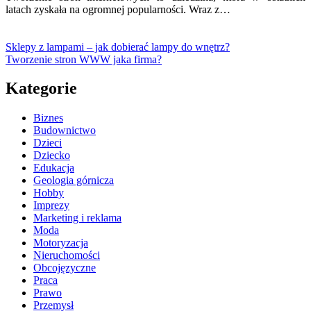
latach zyskała na ogromnej popularności. Wraz z…
Sklepy z lampami – jak dobierać lampy do wnętrz?
Tworzenie stron WWW jaka firma?
Kategorie
Biznes
Budownictwo
Dzieci
Dziecko
Edukacja
Geologia górnicza
Hobby
Imprezy
Marketing i reklama
Moda
Motoryzacja
Nieruchomości
Obcojęzyczne
Praca
Prawo
Przemysł