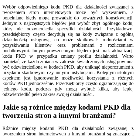
Wybór odpowiedniego kodu PKD dla działalności związanej z
tworzeniem stron internetowych może być wyzwaniem, a
popełniane błędy mogą prowadzić do poważnych konsekwencji.
Jednym z najczęstszych błędów jest wybór zbyt ogólnego kodu,
który nie odzwierciedla specyfiki działalności. Przykładowo,
przedsiębiorcy często decydują się na kody związane z ogólną
działalnością usługową, co może skutkować trudnościami w
pozyskiwaniu klientów oraz problemami z rozliczeniami
podatkowymi. Innym powszechnym błędem jest brak aktualizacji
kodu PKD w przypadku zmiany profilu działalności. Warto
pamiętać, że każda zmiana w zakresie świadczonych usług powinna
być odzwierciedlona w kodach PKD, aby uniknąć nieporozumień z
urzędami skarbowymi czy innymi instytucjami. Kolejnym istotnym
aspektem jest ignorowanie możliwości korzystania z różnych
kodów PKD jednocześnie. Przedsiębiorcy często ograniczają się do
jednego kodu, podczas gdy mogą wybrać kilka, aby lepiej
odzwierciedlić pełen zakres swojej działalności.
Jakie są różnice między kodami PKD dla
tworzenia stron a innymi branżami?
Różnice między kodami PKD dla działalności związanej z
tworzeniem stron internetowych a innymi branżami są znaczące i