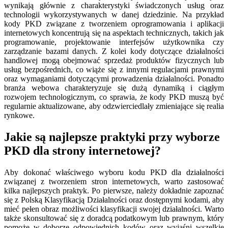
wynikają głównie z charakterystyki świadczonych usług oraz
technologii wykorzystywanych w danej dziedzinie. Na przykład
kody PKD związane z tworzeniem oprogramowania i aplikacji
internetowych koncentrują się na aspektach technicznych, takich jak
programowanie, projektowanie interfejsów użytkownika czy
zarządzanie bazami danych. Z kolei kody dotyczące działalności
handlowej mogą obejmować sprzedaż produktów fizycznych lub
usług bezpośrednich, co wiąże się z innymi regulacjami prawnymi
oraz wymaganiami dotyczącymi prowadzenia działalności. Ponadto
branża webowa charakteryzuje się dużą dynamiką i ciągłym
rozwojem technologicznym, co sprawia, że kody PKD muszą być
regularnie aktualizowane, aby odzwierciedlały zmieniające się realia
rynkowe.
Jakie są najlepsze praktyki przy wyborze
PKD dla strony internetowej?
Aby dokonać właściwego wyboru kodu PKD dla działalności
związanej z tworzeniem stron internetowych, warto zastosować
kilka najlepszych praktyk. Po pierwsze, należy dokładnie zapoznać
się z Polską Klasyfikacją Działalności oraz dostępnymi kodami, aby
mieć pełen obraz możliwości klasyfikacji swojej działalności. Warto
także skonsultować się z doradcą podatkowym lub prawnym, który
pomoże w doborze odpowiednich kodów oraz wyjaśni wszelkie