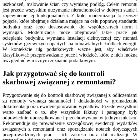
uszkodzeń, malowanie ścian czy wymianę podłóg. Celem remontu
jest przede wszystkim utrzymanie nieruchomości w dobrym stanie i
zapewnienie jej funkcjonalności. Z kolei modernizacja to szersze
pojęcie, które obejmuje działania mające na celu poprawę standardu
budynku oraz jego dostosowanie do współczesnych norm i
wymagań. Modernizacja może obejmować takie prace jak
ocieplenie budynku, wymiana instalacji elektrycznej czy montaż
systemów grzewczych opartych na odnawialnych źródłach energii.
W kontekście ulg podatkowych ważne jest, aby właściwie
klasyfikować przeprowadzane prace i wiedzieć, które z nich można
uwzględnić w rocznym zeznaniu podatkowym.
Jak przygotować się do kontroli
skarbowej związanej z remontami?
Przygotowanie się do kontroli skarbowej związanej z odliczeniami
za remonty wymaga staranności i dokładności w gromadzeniu
dokumentacji oraz ewidencjonowaniu wydatków. Przede wszystkim
warto zadbać o to, aby wszystkie faktury i paragony były
odpowiednio uporządkowane i przechowywane w jednym miejscu.
Rekomenduje się prowadzenie szczegółowej ewidencji wydatków
związanych z remontami oraz sporządzanie notatek dotyczących
przeprowadzonych prac – ich zakresu oraz dat realizacji. W