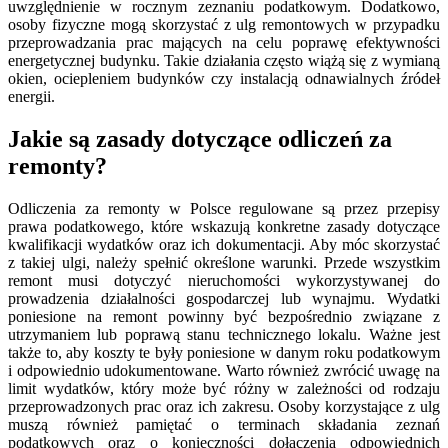
uwzględnienie w rocznym zeznaniu podatkowym. Dodatkowo,
osoby fizyczne mogą skorzystać z ulg remontowych w przypadku
przeprowadzania prac mających na celu poprawę efektywności
energetycznej budynku. Takie działania często wiążą się z wymianą
okien, ociepleniem budynków czy instalacją odnawialnych źródeł
energii.
Jakie są zasady dotyczące odliczeń za
remonty?
Odliczenia za remonty w Polsce regulowane są przez przepisy
prawa podatkowego, które wskazują konkretne zasady dotyczące
kwalifikacji wydatków oraz ich dokumentacji. Aby móc skorzystać
z takiej ulgi, należy spełnić określone warunki. Przede wszystkim
remont musi dotyczyć nieruchomości wykorzystywanej do
prowadzenia działalności gospodarczej lub wynajmu. Wydatki
poniesione na remont powinny być bezpośrednio związane z
utrzymaniem lub poprawą stanu technicznego lokalu. Ważne jest
także to, aby koszty te były poniesione w danym roku podatkowym
i odpowiednio udokumentowane. Warto również zwrócić uwagę na
limit wydatków, który może być różny w zależności od rodzaju
przeprowadzonych prac oraz ich zakresu. Osoby korzystające z ulg
muszą również pamiętać o terminach składania zeznań
podatkowych oraz o konieczności dołączenia odpowiednich