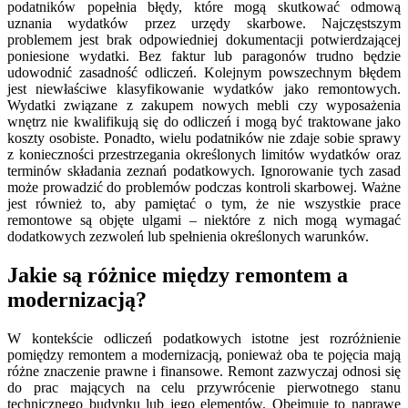
podatników popełnia błędy, które mogą skutkować odmową
uznania wydatków przez urzędy skarbowe. Najczęstszym
problemem jest brak odpowiedniej dokumentacji potwierdzającej
poniesione wydatki. Bez faktur lub paragonów trudno będzie
udowodnić zasadność odliczeń. Kolejnym powszechnym błędem
jest niewłaściwe klasyfikowanie wydatków jako remontowych.
Wydatki związane z zakupem nowych mebli czy wyposażenia
wnętrz nie kwalifikują się do odliczeń i mogą być traktowane jako
koszty osobiste. Ponadto, wielu podatników nie zdaje sobie sprawy
z konieczności przestrzegania określonych limitów wydatków oraz
terminów składania zeznań podatkowych. Ignorowanie tych zasad
może prowadzić do problemów podczas kontroli skarbowej. Ważne
jest również to, aby pamiętać o tym, że nie wszystkie prace
remontowe są objęte ulgami – niektóre z nich mogą wymagać
dodatkowych zezwoleń lub spełnienia określonych warunków.
Jakie są różnice między remontem a
modernizacją?
W kontekście odliczeń podatkowych istotne jest rozróżnienie
pomiędzy remontem a modernizacją, ponieważ oba te pojęcia mają
różne znaczenie prawne i finansowe. Remont zazwyczaj odnosi się
do prac mających na celu przywrócenie pierwotnego stanu
technicznego budynku lub jego elementów. Obejmuje to naprawę