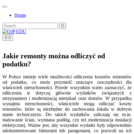
Skip
to
Home
content
Search
for:
OJP EDU
Jakie remonty można odliczyć od
podatku?
W Polsce istnieje wiele możliwości odliczenia kosztów remontów
od podatku, co może przynieść znaczące oszczędności dla
właścicieli nieruchomości. Przede wszystkim warto zaznaczyć, że
odliczenia te dotyczą głównie wydatków związanych z
utrzymaniem i modernizacją mieszkań oraz domów. W przypadku
wynajmu nieruchomości, właściciele mogą odliczać koszty
remontów, które są niezbędne do zachowania lokalu w dobrym
stanie technicznym. Do takich wydatków zaliczają się m.in.
malowanie ścian, wymiana podłóg, czy też modernizacja instalacji
elektrycznej. Ważne jest, aby wszystkie wydatki były odpowiednio
udokumentowane fakturami lub paragonami, co pozwoli na ich