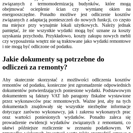
związanych z termomodernizacją budynków, które mogą
obejmować ocieplenie ścian czy wymianę okien na
energooszczędne. Ponadto możliwe jest odliczenie kosztów
związanych z adaptacją pomieszczeń do nowych funkcji, co często
ma miejsce przy wynajmie lokali użytkowych. Należy jednak
pamiętać, że nie wszystkie wydatki mogą być uznane za koszty
uzyskania przychodu. Przykładowo, koszty zakupu nowych mebli
czy wyposażenia wnętrz nie są traktowane jako wydatki remontowe
i nie mogą być odliczone od podatku.
Jakie dokumenty są potrzebne do
odliczeń za remonty?
Aby skutecznie skorzystać z możliwości odliczenia kosztów
remontów od podatku, konieczne jest zgromadzenie odpowiednich
dokumentów potwierdzających poniesione wydatki. Podstawowym
dokumentem są faktury VAT lub paragony fiskalne wystawione
przez wykonawców prac remontowych. Ważne jest, aby na tych
dokumentach znajdowały się wszystkie niezbędne informacje
dotyczące zarówno wykonawcy, jak i zakresu wykonanych prac
oraz wartości poniesionych wydatków. Ponadto zaleca się
prowadzenie ewidencji wydatków związanych z remontami, co
ułatwi późniejsze rozliczenie w zeznaniu podatkowym. W