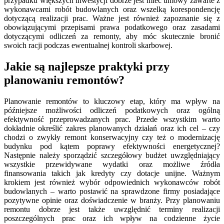
przypadku większych inwestycji dobrze jest mieć umowy zawarte z
wykonawcami robót budowlanych oraz wszelką korespondencję
dotyczącą realizacji prac. Ważne jest również zapoznanie się z
obowiązującymi przepisami prawa podatkowego oraz zasadami
dotyczącymi odliczeń za remonty, aby móc skutecznie bronić
swoich racji podczas ewentualnej kontroli skarbowej.
Jakie są najlepsze praktyki przy
planowaniu remontów?
Planowanie remontów to kluczowy etap, który ma wpływ na
późniejsze możliwości odliczeń podatkowych oraz ogólną
efektywność przeprowadzanych prac. Przede wszystkim warto
dokładnie określić zakres planowanych działań oraz ich cel – czy
chodzi o zwykły remont konserwacyjny czy też o modernizację
budynku pod kątem poprawy efektywności energetycznej?
Następnie należy sporządzić szczegółowy budżet uwzględniający
wszystkie przewidywane wydatki oraz możliwe źródła
finansowania takich jak kredyty czy dotacje unijne. Ważnym
krokiem jest również wybór odpowiednich wykonawców robót
budowlanych – warto postawić na sprawdzone firmy posiadające
pozytywne opinie oraz doświadczenie w branży. Przy planowaniu
remontu dobrze jest także uwzględnić terminy realizacji
poszczególnych prac oraz ich wpływ na codzienne życie