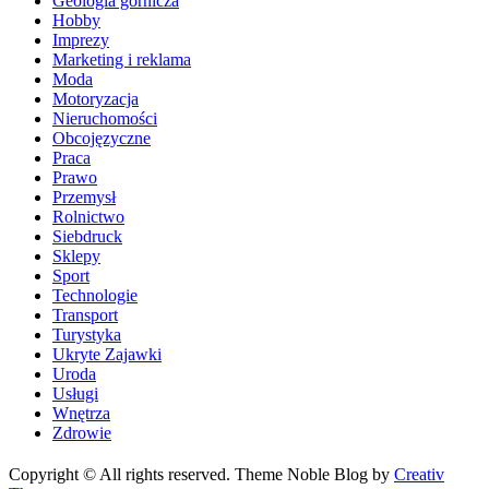
Geologia górnicza
Hobby
Imprezy
Marketing i reklama
Moda
Motoryzacja
Nieruchomości
Obcojęzyczne
Praca
Prawo
Przemysł
Rolnictwo
Siebdruck
Sklepy
Sport
Technologie
Transport
Turystyka
Ukryte Zajawki
Uroda
Usługi
Wnętrza
Zdrowie
Copyright © All rights reserved. Theme Noble Blog by
Creativ