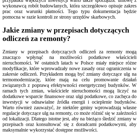
przypadku większych inwestycji warto także sporządzić umowę z
wykonawcą robót budowlanych, która szczegółowo opisuje zakres
prac oraz warunki płatności. Tego typu dokumentacja będzie
pomocna w razie kontroli ze strony urzędów skarbowych.
Jakie zmiany w przepisach dotyczących
odliczeń za remonty?
Zmiany w przepisach dotyczących odliczeń za remonty mogą
znacząco wpłynąć na możliwości podatkowe właścicieli
nieruchomości. W ostatnich latach w Polsce miały miejsce różne
modyfikacje, które wprowadzały nowe zasady oraz ograniczenia w
zakresie odliczeń. Przykładem mogą być zmiany dotyczące ulg na
termomodernizację, które mają na celu promowanie działań
związanych z poprawą efektywności energetycznej budynków. W
ramach tych zmian, właściciele nieruchomości mogą liczyć na
dodatkowe wsparcie finansowe oraz ulgi podatkowe, co zachęca do
inwestycji w odnawialne źródła energii i ocieplenie budynków.
Warto również zauważyć, że niektóre gminy wprowadzają własne
regulacje dotyczące ulg na remonty, co może różnić się w zależności
od lokalizacji. Dlatego istotne jest, aby na bieżąco śledzić zmiany w
przepisach oraz konsultować się z doradcami podatkowymi, aby
maksymalnie wykorzystać dostępne możliwości.