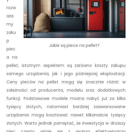
rozw
aża
my
zaku
p
Jakie są piece na pellet?
piec
a na
pellet, istotnym aspektem są zarówno koszty zakupu
samego urządzenia, jak i jego późniejszej eksploatacji.
Ceny pieców na pellet mogą się znacznie różnić w
zależności od producenta, modelu oraz dodatkowych
funkcji. Podstawowe modele można nabyć już za kilka
tysięcy złotych, natomiast bardziej zaawansowane
urządzenia mogą kosztować nawet kilkanaście tysięcy
złotych. Warto jednak pamiętać, że inwestycja w droższy
piec często wiąże się z wyższą efektywnością