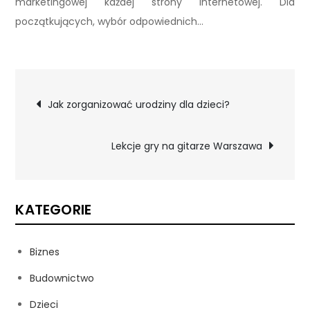
marketingowej każdej strony internetowej. Dla
początkujących, wybór odpowiednich…
Nawigacja
Jak zorganizować urodziny dla dzieci?
wpisu
Lekcje gry na gitarze Warszawa
KATEGORIE
Biznes
Budownictwo
Dzieci