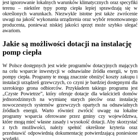
jest ignorowanie lokalnych warunków klimatycznych oraz specyfiki
terenu – niektóre typy pomp ciepła lepiej sprawdzają się w
określonych warunkach. Niezwykle istotne jest także zwrócenie
uwagi na jakość wykonania urządzenia oraz wybór renomowanego
producenta, ponieważ niskiej jakości sprzęt może szybko ulegać
awariom.
Jakie są możliwości dotacji na instalację
pomp ciepła
W Polsce dostępnych jest wiele programów dotacyjnych mających
na celu wsparcie inwestycji w odnawialne źródła energii, w tym
pompy ciepła. Programy te mogą znacznie obniżyć koszty zakupu i
instalacji urządzeń grzewczych, co czyni je bardziej dostępnymi dla
szerokiego grona odbiorców. Przykładem takiego programu jest
„Czyste Powietrze”, który oferuje dotacje dla właścicieli domów
jednorodzinnych na wymianę starych pieców oraz instalację
nowoczesnych systemów grzewczych opartych na odnawialnych
źródłach energii. Warto również zwrócić uwagę na lokalne
programy wsparcia oferowane przez gminy czy województwa,
które mogą mieć własne zasady i wysokość dotacji. Aby skorzystać
z tych możliwości, należy spełnić określone kryteria oraz
przedstawić odpowiednią dokumentację potwierdzającą poniesione
wydatki.