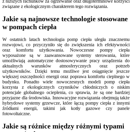
z niższych rachunków za ogrzewanie oraz długoterminowe korzyści
związane z ekologicznym charakterem tego rozwiązania.
Jakie są najnowsze technologie stosowane
w pompach ciepła
W ostatnich latach technologia pomp ciepła uległa znacznemu
rozwojowi, co przyczyniło się do zwiększenia ich efektywności
oraz komfortu użytkowania. Nowoczesne pompy ciepła
wyposażone są w zaawansowane systemy sterowania, które
umożliwiają automatyczne dostosowywanie pracy urządzenia do
aktualnych warunków atmosferycznych oraz potrzeb
użytkowników. Dzięki temu możliwe jest osiągnięcie jeszcze
większej oszczędności energii oraz poprawa komfortu cieplnego w
budynku. Ponadto wiele nowoczesnych modeli pomp ciepła
korzysta z ekologicznych czynników chłodniczych o niskim
potencjale globalnego ocieplenia, co sprawia, że są one bardziej
przyjazne dla środowiska. Innowacyjne rozwiązania obejmują także
hybrydowe systemy grzewcze, które łączą pompy ciepła z innymi
źródłami energii, takimi jak kotły gazowe czy panele
fotowoltaiczne.
Jakie są różnice między różnymi typami