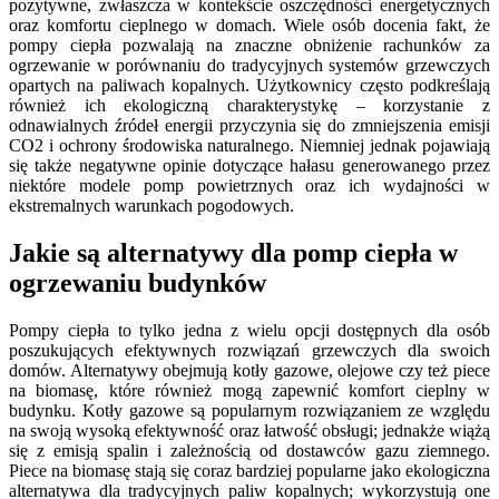
pozytywne, zwłaszcza w kontekście oszczędności energetycznych
oraz komfortu cieplnego w domach. Wiele osób docenia fakt, że
pompy ciepła pozwalają na znaczne obniżenie rachunków za
ogrzewanie w porównaniu do tradycyjnych systemów grzewczych
opartych na paliwach kopalnych. Użytkownicy często podkreślają
również ich ekologiczną charakterystykę – korzystanie z
odnawialnych źródeł energii przyczynia się do zmniejszenia emisji
CO2 i ochrony środowiska naturalnego. Niemniej jednak pojawiają
się także negatywne opinie dotyczące hałasu generowanego przez
niektóre modele pomp powietrznych oraz ich wydajności w
ekstremalnych warunkach pogodowych.
Jakie są alternatywy dla pomp ciepła w
ogrzewaniu budynków
Pompy ciepła to tylko jedna z wielu opcji dostępnych dla osób
poszukujących efektywnych rozwiązań grzewczych dla swoich
domów. Alternatywy obejmują kotły gazowe, olejowe czy też piece
na biomasę, które również mogą zapewnić komfort cieplny w
budynku. Kotły gazowe są popularnym rozwiązaniem ze względu
na swoją wysoką efektywność oraz łatwość obsługi; jednakże wiążą
się z emisją spalin i zależnością od dostawców gazu ziemnego.
Piece na biomasę stają się coraz bardziej popularne jako ekologiczna
alternatywa dla tradycyjnych paliw kopalnych; wykorzystują one