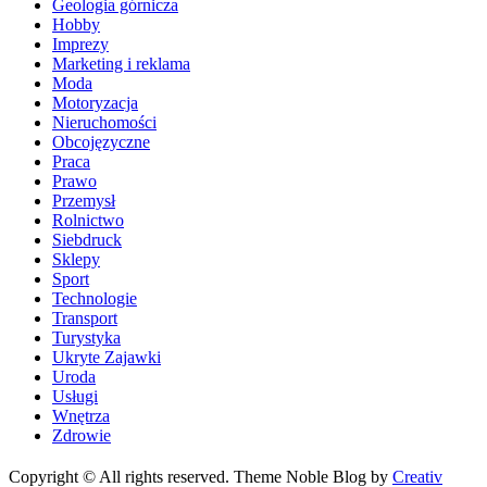
Geologia górnicza
Hobby
Imprezy
Marketing i reklama
Moda
Motoryzacja
Nieruchomości
Obcojęzyczne
Praca
Prawo
Przemysł
Rolnictwo
Siebdruck
Sklepy
Sport
Technologie
Transport
Turystyka
Ukryte Zajawki
Uroda
Usługi
Wnętrza
Zdrowie
Copyright © All rights reserved. Theme Noble Blog by
Creativ