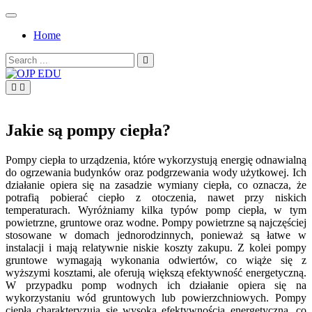
Skip
to
Home
content
Search
for:
OJP EDU
Jakie są pompy ciepła?
Pompy ciepła to urządzenia, które wykorzystują energię odnawialną
do ogrzewania budynków oraz podgrzewania wody użytkowej. Ich
działanie opiera się na zasadzie wymiany ciepła, co oznacza, że
potrafią pobierać ciepło z otoczenia, nawet przy niskich
temperaturach. Wyróżniamy kilka typów pomp ciepła, w tym
powietrzne, gruntowe oraz wodne. Pompy powietrzne są najczęściej
stosowane w domach jednorodzinnych, ponieważ są łatwe w
instalacji i mają relatywnie niskie koszty zakupu. Z kolei pompy
gruntowe wymagają wykonania odwiertów, co wiąże się z
wyższymi kosztami, ale oferują większą efektywność energetyczną.
W przypadku pomp wodnych ich działanie opiera się na
wykorzystaniu wód gruntowych lub powierzchniowych. Pompy
ciepła charakteryzują się wysoką efektywnością energetyczną, co