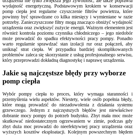
urządzenia nie tylko zwiększa jego żywotność, ale także poprawia
wydajność energetyczną. Podstawowym krokiem w konserwacji
pomp ciepła jest regularne czyszczenie filtrów powietrza, które
powinny być sprawdzane co kilka miesięcy i wymieniane w razie
potrzeby. Zanieczyszczone filtry mogą znacząco obniżyć wydajność
urządzenia oraz zwiększyć zużycie energii. Ważnym elementem jest
również kontrola poziomu czynnika chłodniczego – jego niedobór
może prowadzić do spadku efektywności pracy pompy. Ponadto
warto regularnie sprawdzać stan izolacji rur oraz połączeń, aby
uniknąć strat ciepła. W przypadku bardziej skomplikowanych
problemów zaleca się skorzystanie z usług profesjonalnego serwisu,
który przeprowadzi dokładną diagnostykę i naprawę urządzenia.
Jakie są najczęstsze błędy przy wyborze
pomp ciepła
Wybór pompy ciepła to proces, który wymaga staranności i
przemyślenia wielu aspektów. Niestety, wiele osób popełnia błędy,
które mogą prowadzić do niezadowolenia z działania systemu
grzewczego. Jednym z najczęstszych błędów jest niewłaściwe
dobranie mocy pompy do potrzeb budynku. Zbyt mała moc może
skutkować niedostatecznym ogrzewaniem w zimie, podczas gdy
zbyt duża moc prowadzi do nieefektywnej pracy urządzenia oraz
wyższych kosztów eksploatacji. Kolejnym powszechnym błędem