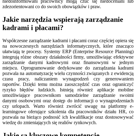
niedoinformowani pracownicy mogą czuć się niedoceniani lub
zdezorientowani co do swoich obowiązków i praw.
Jakie narzędzia wspierają zarządzanie
kadrami i płacami?
Współczesne zarządzanie kadrami i płacami coraz częściej opiera się
na nowoczesnych narzędziach informatycznych, które znacząco
ułatwiają te procesy. Systemy ERP (Enterprise Resource Planning)
integrują różne obszary działalności firmy, umożliwiając efektywne
zarządzanie danymi kadrowymi oraz finansowymi w jednym
miejscu. Oprogramowanie dedykowane do zarządzania kadrami
pozwala na automatyzację wielu czynności związanych z ewidencją
czasu pracy, naliczaniem wynagrodzeń czy generowaniem
raportów. Dzięki temu można zaoszczędzić czas oraz ograniczyć
ryzyko błędów ludzkich. Istnieją również aplikacje mobilne
umożliwiające pracownikom samodzielne zarządzanie swoimi
danymi osobowymi oraz dostęp do informacji o wynagrodzeniach
czy urlopach. Warto również zwrócić uwagę na platformy e-
learningowe oferujące szkolenia dla pracowników działu HR, co
pozwala na bieżąco podnosić ich kwalifikacje oraz dostosowywać
wiedzę do zmieniających się realiów rynkowych.
Jakie są kluczowe kompetencje