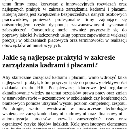
temu firmy mogą korzystać z innowacyjnych rozwiązań oraz
najlepszych praktyk w zakresie zarządzania kadrami i płacami.
Kolejną zaletą jest zwiększenie bezpieczeństwa danych osobowych
pracowników, ponieważ profesjonalne firmy zajmujące się
outsourcingiem często dysponują zaawansowanymi systemami
zabezpieczeń. Outsourcing może również przyczynić się do
poprawy jakości świadczonych usług poprzez zapewnienie większej
precyzji w obliczeniach płacowych oraz terminowości w realizacji
obowiązków administracyjnych.
Jakie są najlepsze praktyki w zakresie
zarządzania kadrami i płacami?
Aby skutecznie zarządzać kadrami i płacami, warto wdrożyć kilka
najlepszych praktyk, które przyczynią się do poprawy efektywności
działania działu HR. Po pierwsze, kluczowe jest regularne
aktualizowanie wiedzy na temat przepisów prawa pracy oraz zmian
w ustawodawstwie – uczestnictwo w szkoleniach czy konferencjach
branżowych pomoże utrzymać wysoki poziom kompetencji zespołu.
Po drugie, warto inwestować w nowoczesne technologie
wspierające zarządzanie danymi kadrowymi oraz finansowymi –
automatyzacja procesów pozwala zaoszczędzić czas oraz
ograniczyć ryzyko błędów ludzkich. Kolejnym istotnym elementem