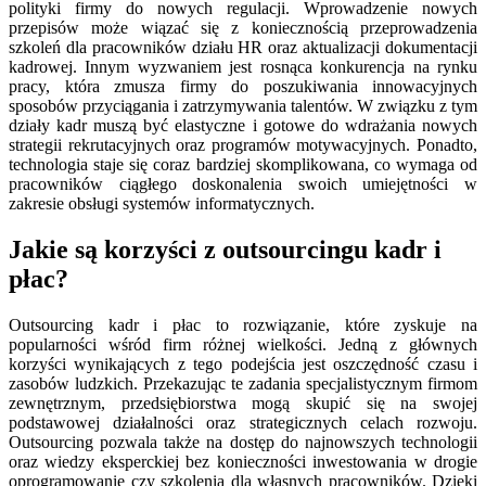
polityki firmy do nowych regulacji. Wprowadzenie nowych
przepisów może wiązać się z koniecznością przeprowadzenia
szkoleń dla pracowników działu HR oraz aktualizacji dokumentacji
kadrowej. Innym wyzwaniem jest rosnąca konkurencja na rynku
pracy, która zmusza firmy do poszukiwania innowacyjnych
sposobów przyciągania i zatrzymywania talentów. W związku z tym
działy kadr muszą być elastyczne i gotowe do wdrażania nowych
strategii rekrutacyjnych oraz programów motywacyjnych. Ponadto,
technologia staje się coraz bardziej skomplikowana, co wymaga od
pracowników ciągłego doskonalenia swoich umiejętności w
zakresie obsługi systemów informatycznych.
Jakie są korzyści z outsourcingu kadr i
płac?
Outsourcing kadr i płac to rozwiązanie, które zyskuje na
popularności wśród firm różnej wielkości. Jedną z głównych
korzyści wynikających z tego podejścia jest oszczędność czasu i
zasobów ludzkich. Przekazując te zadania specjalistycznym firmom
zewnętrznym, przedsiębiorstwa mogą skupić się na swojej
podstawowej działalności oraz strategicznych celach rozwoju.
Outsourcing pozwala także na dostęp do najnowszych technologii
oraz wiedzy eksperckiej bez konieczności inwestowania w drogie
oprogramowanie czy szkolenia dla własnych pracowników. Dzięki