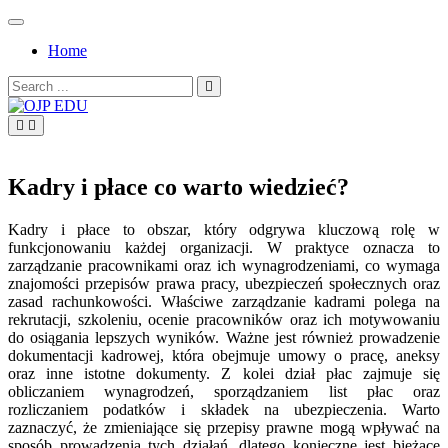
Skip
to
Home
content
Search
for:
OJP EDU
Kadry i płace co warto wiedzieć?
Kadry i płace to obszar, który odgrywa kluczową rolę w
funkcjonowaniu każdej organizacji. W praktyce oznacza to
zarządzanie pracownikami oraz ich wynagrodzeniami, co wymaga
znajomości przepisów prawa pracy, ubezpieczeń społecznych oraz
zasad rachunkowości. Właściwe zarządzanie kadrami polega na
rekrutacji, szkoleniu, ocenie pracowników oraz ich motywowaniu
do osiągania lepszych wyników. Ważne jest również prowadzenie
dokumentacji kadrowej, która obejmuje umowy o pracę, aneksy
oraz inne istotne dokumenty. Z kolei dział płac zajmuje się
obliczaniem wynagrodzeń, sporządzaniem list płac oraz
rozliczaniem podatków i składek na ubezpieczenia. Warto
zaznaczyć, że zmieniające się przepisy prawne mogą wpływać na
sposób prowadzenia tych działań, dlatego konieczne jest bieżące