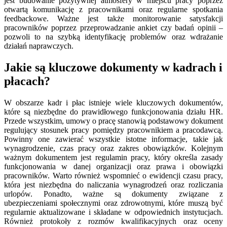
jest budowanie pozytywnej atmosfery w miejscu pracy poprzez
otwartą komunikację z pracownikami oraz regularne spotkania
feedbackowe. Ważne jest także monitorowanie satysfakcji
pracowników poprzez przeprowadzanie ankiet czy badań opinii –
pozwoli to na szybką identyfikację problemów oraz wdrażanie
działań naprawczych.
Jakie są kluczowe dokumenty w kadrach i
płacach?
W obszarze kadr i płac istnieje wiele kluczowych dokumentów,
które są niezbędne do prawidłowego funkcjonowania działu HR.
Przede wszystkim, umowy o pracę stanowią podstawowy dokument
regulujący stosunek pracy pomiędzy pracownikiem a pracodawcą.
Powinny one zawierać wszystkie istotne informacje, takie jak
wynagrodzenie, czas pracy oraz zakres obowiązków. Kolejnym
ważnym dokumentem jest regulamin pracy, który określa zasady
funkcjonowania w danej organizacji oraz prawa i obowiązki
pracowników. Warto również wspomnieć o ewidencji czasu pracy,
która jest niezbędna do naliczania wynagrodzeń oraz rozliczania
urlopów. Ponadto, ważne są dokumenty związane z
ubezpieczeniami społecznymi oraz zdrowotnymi, które muszą być
regularnie aktualizowane i składane w odpowiednich instytucjach.
Również protokoły z rozmów kwalifikacyjnych oraz oceny