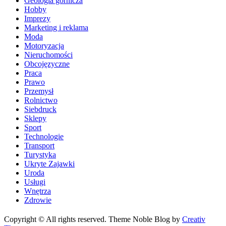
Geologia górnicza
Hobby
Imprezy
Marketing i reklama
Moda
Motoryzacja
Nieruchomości
Obcojęzyczne
Praca
Prawo
Przemysł
Rolnictwo
Siebdruck
Sklepy
Sport
Technologie
Transport
Turystyka
Ukryte Zajawki
Uroda
Usługi
Wnętrza
Zdrowie
Copyright © All rights reserved. Theme Noble Blog by
Creativ