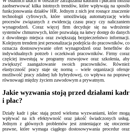
W ostatnich latach w obszarze zarządzania kadrami i płacami można
zaobserwować kilka istotnych trendów, które wpływają na sposób
funkcjonowania działów HR. Jednym z nich jest rosnące znaczenie
technologii cyfrowych, które umożliwiają automatyzację wielu
procesów związanych z ewidencją czasu pracy czy naliczaniem
wynagrodzeń. Coraz więcej firm decyduje się na wdrożenie
systemów chmurowych, które pozwalają na łatwy dostęp do danych
z dowolnego miejsca oraz zwiększają bezpieczeństwo informacji.
Kolejnym trendem jest personalizacja podejścia do pracowników, co
oznacza dostosowywanie ofert wynagrodzeń oraz benefitów do
indywidualnych potrzeb i oczekiwań pracowników. Firmy coraz
częściej inwestują w programy rozwojowe oraz szkolenia, aby
zwiększyć zaangażowanie swoich pracowników. Również
elastyczność pracy staje się normą – wiele organizacji oferuje
możliwość pracy zdalnej lub hybrydowej, co wpływa na poprawę
równowagi między życiem zawodowym a prywatnym.
Jakie wyzwania stoją przed działami kadr
i płac?
Działy kadr i płac stają przed wieloma wyzwaniami, które mogą
wpływać na ich efektywność oraz jakość świadczonych usług.
Jednym z głównych problemów jest zmieniające się otoczenie
prawne, które wymaga ciągłego dostosowywania procedur oraz