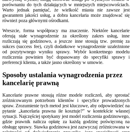
porównaniu do tych działających w mniejszych miejscowościach.
Warto jednak pamiętać, że wielkość miasta nie zawsze jest
gwarantem jakości usług, a dobra kancelaria może znajdować się
również poza głównymi ośrodkami.
Wreszcie, forma współpracy ma znaczenie. Niektóre kancelarie
oferują stałe wynagrodzenie za określony zakres usług, inne
rozliczają się godzinowo, a jeszcze inne stosują tzw. premię za
sukces (success fee), czyli dodatkowe wynagrodzenie uzależnione
od pozytywnego wyniku sprawy. Wybór konkretnego modelu
rozliczenia powinien być dopasowany do specyfiki sprawy i
preferencji klienta, a także jasno określony w umowie.
Sposoby ustalania wynagrodzenia przez
kancelarię prawną
Kancelarie prawne stosują różne modele rozliczeń, aby sprostać
zróżnicowanym potrzebom klientów i specyfice prowadzonych
spraw. Zrozumienie tych metod jest kluczowe, aby odpowiedzieć na
pytanie „kancelaria prawna ile kosztuje?” w kontekście własnej
sytuacji. Najczęściej spotykany jest model rozliczenia godzinowego,
gdzie prawnik nalicza opłatę za każdą godzinę poświęconą na
obsługę sprawy. Stawka godzinowa jest zazwyczaj zróżnicowana w