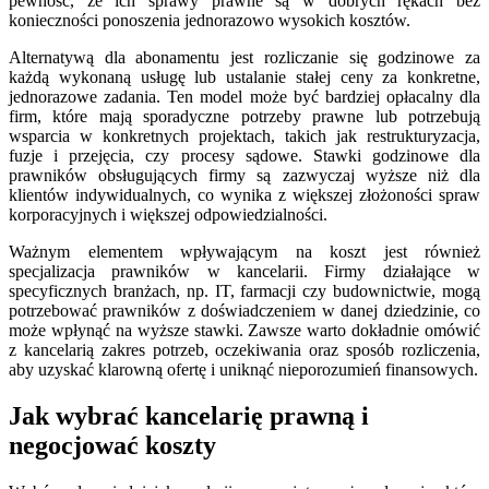
pewność, że ich sprawy prawne są w dobrych rękach bez
konieczności ponoszenia jednorazowo wysokich kosztów.
Alternatywą dla abonamentu jest rozliczanie się godzinowe za
każdą wykonaną usługę lub ustalanie stałej ceny za konkretne,
jednorazowe zadania. Ten model może być bardziej opłacalny dla
firm, które mają sporadyczne potrzeby prawne lub potrzebują
wsparcia w konkretnych projektach, takich jak restrukturyzacja,
fuzje i przejęcia, czy procesy sądowe. Stawki godzinowe dla
prawników obsługujących firmy są zazwyczaj wyższe niż dla
klientów indywidualnych, co wynika z większej złożoności spraw
korporacyjnych i większej odpowiedzialności.
Ważnym elementem wpływającym na koszt jest również
specjalizacja prawników w kancelarii. Firmy działające w
specyficznych branżach, np. IT, farmacji czy budownictwie, mogą
potrzebować prawników z doświadczeniem w danej dziedzinie, co
może wpłynąć na wyższe stawki. Zawsze warto dokładnie omówić
z kancelarią zakres potrzeb, oczekiwania oraz sposób rozliczenia,
aby uzyskać klarowną ofertę i uniknąć nieporozumień finansowych.
Jak wybrać kancelarię prawną i
negocjować koszty