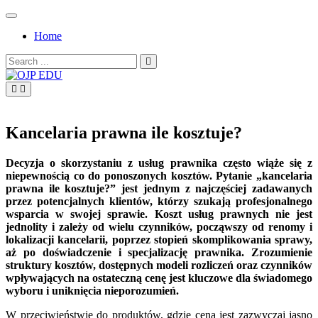
Skip
to
Home
content
Search
for:
OJP EDU
Kancelaria prawna ile kosztuje?
Decyzja o skorzystaniu z usług prawnika często wiąże się z
niepewnością co do ponoszonych kosztów. Pytanie „kancelaria
prawna ile kosztuje?” jest jednym z najczęściej zadawanych
przez potencjalnych klientów, którzy szukają profesjonalnego
wsparcia w swojej sprawie. Koszt usług prawnych nie jest
jednolity i zależy od wielu czynników, począwszy od renomy i
lokalizacji kancelarii, poprzez stopień skomplikowania sprawy,
aż po doświadczenie i specjalizację prawnika. Zrozumienie
struktury kosztów, dostępnych modeli rozliczeń oraz czynników
wpływających na ostateczną cenę jest kluczowe dla świadomego
wyboru i uniknięcia nieporozumień.
W przeciwieństwie do produktów, gdzie cena jest zazwyczaj jasno