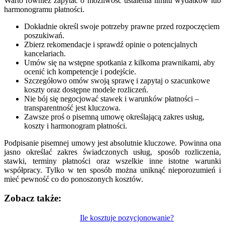
Warto również zapytać o możliwość ustalenia limitu wydatków lub
harmonogramu płatności.
Dokładnie określ swoje potrzeby prawne przed rozpoczęciem
poszukiwań.
Zbierz rekomendacje i sprawdź opinie o potencjalnych
kancelariach.
Umów się na wstępne spotkania z kilkoma prawnikami, aby
ocenić ich kompetencje i podejście.
Szczegółowo omów swoją sprawę i zapytaj o szacunkowe
koszty oraz dostępne modele rozliczeń.
Nie bój się negocjować stawek i warunków płatności –
transparentność jest kluczowa.
Zawsze proś o pisemną umowę określającą zakres usług,
koszty i harmonogram płatności.
Podpisanie pisemnej umowy jest absolutnie kluczowe. Powinna ona
jasno określać zakres świadczonych usług, sposób rozliczenia,
stawki, terminy płatności oraz wszelkie inne istotne warunki
współpracy. Tylko w ten sposób można uniknąć nieporozumień i
mieć pewność co do ponoszonych kosztów.
Zobacz także:
Nawigacja
Ile kosztuje pozycjonowanie?