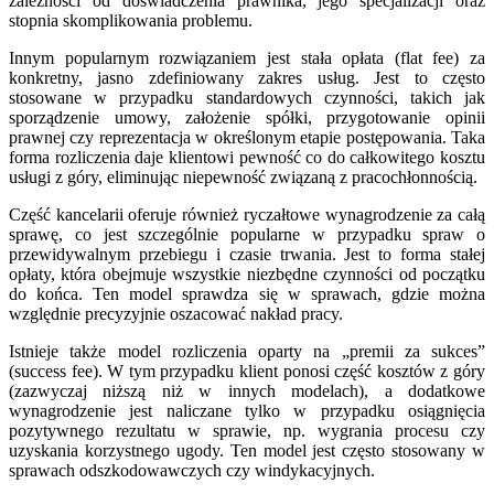
zależności od doświadczenia prawnika, jego specjalizacji oraz
stopnia skomplikowania problemu.
Innym popularnym rozwiązaniem jest stała opłata (flat fee) za
konkretny, jasno zdefiniowany zakres usług. Jest to często
stosowane w przypadku standardowych czynności, takich jak
sporządzenie umowy, założenie spółki, przygotowanie opinii
prawnej czy reprezentacja w określonym etapie postępowania. Taka
forma rozliczenia daje klientowi pewność co do całkowitego kosztu
usługi z góry, eliminując niepewność związaną z pracochłonnością.
Część kancelarii oferuje również ryczałtowe wynagrodzenie za całą
sprawę, co jest szczególnie popularne w przypadku spraw o
przewidywalnym przebiegu i czasie trwania. Jest to forma stałej
opłaty, która obejmuje wszystkie niezbędne czynności od początku
do końca. Ten model sprawdza się w sprawach, gdzie można
względnie precyzyjnie oszacować nakład pracy.
Istnieje także model rozliczenia oparty na „premii za sukces”
(success fee). W tym przypadku klient ponosi część kosztów z góry
(zazwyczaj niższą niż w innych modelach), a dodatkowe
wynagrodzenie jest naliczane tylko w przypadku osiągnięcia
pozytywnego rezultatu w sprawie, np. wygrania procesu czy
uzyskania korzystnego ugody. Ten model jest często stosowany w
sprawach odszkodowawczych czy windykacyjnych.