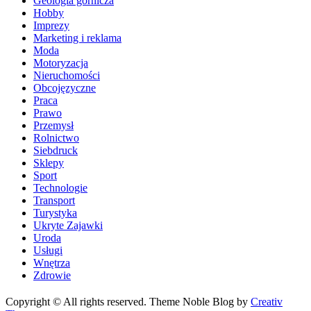
Geologia górnicza
Hobby
Imprezy
Marketing i reklama
Moda
Motoryzacja
Nieruchomości
Obcojęzyczne
Praca
Prawo
Przemysł
Rolnictwo
Siebdruck
Sklepy
Sport
Technologie
Transport
Turystyka
Ukryte Zajawki
Uroda
Usługi
Wnętrza
Zdrowie
Copyright © All rights reserved. Theme Noble Blog by
Creativ