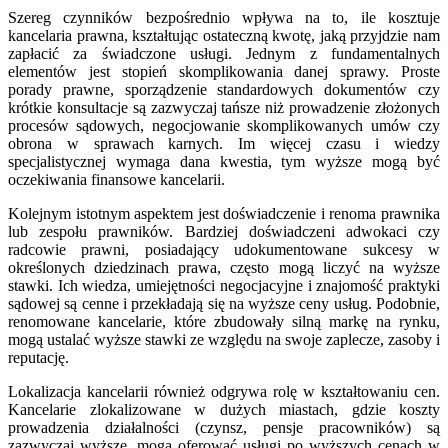
Szereg czynników bezpośrednio wpływa na to, ile kosztuje
kancelaria prawna, kształtując ostateczną kwotę, jaką przyjdzie nam
zapłacić za świadczone usługi. Jednym z fundamentalnych
elementów jest stopień skomplikowania danej sprawy. Proste
porady prawne, sporządzenie standardowych dokumentów czy
krótkie konsultacje są zazwyczaj tańsze niż prowadzenie złożonych
procesów sądowych, negocjowanie skomplikowanych umów czy
obrona w sprawach karnych. Im więcej czasu i wiedzy
specjalistycznej wymaga dana kwestia, tym wyższe mogą być
oczekiwania finansowe kancelarii.
Kolejnym istotnym aspektem jest doświadczenie i renoma prawnika
lub zespołu prawników. Bardziej doświadczeni adwokaci czy
radcowie prawni, posiadający udokumentowane sukcesy w
określonych dziedzinach prawa, często mogą liczyć na wyższe
stawki. Ich wiedza, umiejętności negocjacyjne i znajomość praktyki
sądowej są cenne i przekładają się na wyższe ceny usług. Podobnie,
renomowane kancelarie, które zbudowały silną markę na rynku,
mogą ustalać wyższe stawki ze względu na swoje zaplecze, zasoby i
reputację.
Lokalizacja kancelarii również odgrywa rolę w kształtowaniu cen.
Kancelarie zlokalizowane w dużych miastach, gdzie koszty
prowadzenia działalności (czynsz, pensje pracowników) są
zazwyczaj wyższe, mogą oferować usługi po wyższych cenach w