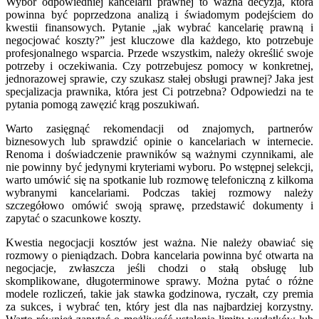
Wybór odpowiedniej kancelarii prawnej to ważna decyzja, która
powinna być poprzedzona analizą i świadomym podejściem do
kwestii finansowych. Pytanie „jak wybrać kancelarię prawną i
negocjować koszty?” jest kluczowe dla każdego, kto potrzebuje
profesjonalnego wsparcia. Przede wszystkim, należy określić swoje
potrzeby i oczekiwania. Czy potrzebujesz pomocy w konkretnej,
jednorazowej sprawie, czy szukasz stałej obsługi prawnej? Jaka jest
specjalizacja prawnika, która jest Ci potrzebna? Odpowiedzi na te
pytania pomogą zawęzić krąg poszukiwań.
Warto zasięgnąć rekomendacji od znajomych, partnerów
biznesowych lub sprawdzić opinie o kancelariach w internecie.
Renoma i doświadczenie prawników są ważnymi czynnikami, ale
nie powinny być jedynymi kryteriami wyboru. Po wstępnej selekcji,
warto umówić się na spotkanie lub rozmowę telefoniczną z kilkoma
wybranymi kancelariami. Podczas takiej rozmowy należy
szczegółowo omówić swoją sprawę, przedstawić dokumenty i
zapytać o szacunkowe koszty.
Kwestia negocjacji kosztów jest ważna. Nie należy obawiać się
rozmowy o pieniądzach. Dobra kancelaria powinna być otwarta na
negocjacje, zwłaszcza jeśli chodzi o stałą obsługę lub
skomplikowane, długoterminowe sprawy. Można pytać o różne
modele rozliczeń, takie jak stawka godzinowa, ryczałt, czy premia
za sukces, i wybrać ten, który jest dla nas najbardziej korzystny.