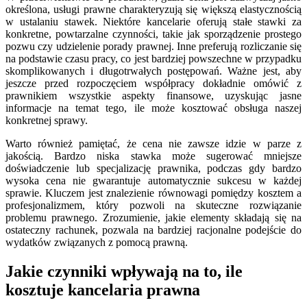
określona, usługi prawne charakteryzują się większą elastycznością
w ustalaniu stawek. Niektóre kancelarie oferują stałe stawki za
konkretne, powtarzalne czynności, takie jak sporządzenie prostego
pozwu czy udzielenie porady prawnej. Inne preferują rozliczanie się
na podstawie czasu pracy, co jest bardziej powszechne w przypadku
skomplikowanych i długotrwałych postępowań. Ważne jest, aby
jeszcze przed rozpoczęciem współpracy dokładnie omówić z
prawnikiem wszystkie aspekty finansowe, uzyskując jasne
informacje na temat tego, ile może kosztować obsługa naszej
konkretnej sprawy.
Warto również pamiętać, że cena nie zawsze idzie w parze z
jakością. Bardzo niska stawka może sugerować mniejsze
doświadczenie lub specjalizację prawnika, podczas gdy bardzo
wysoka cena nie gwarantuje automatycznie sukcesu w każdej
sprawie. Kluczem jest znalezienie równowagi pomiędzy kosztem a
profesjonalizmem, który pozwoli na skuteczne rozwiązanie
problemu prawnego. Zrozumienie, jakie elementy składają się na
ostateczny rachunek, pozwala na bardziej racjonalne podejście do
wydatków związanych z pomocą prawną.
Jakie czynniki wpływają na to, ile
kosztuje kancelaria prawna