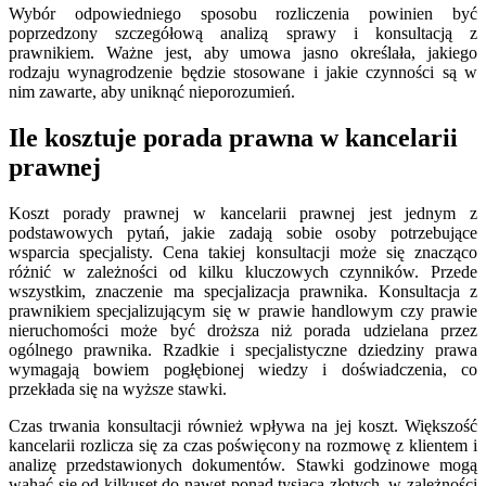
Wybór odpowiedniego sposobu rozliczenia powinien być
poprzedzony szczegółową analizą sprawy i konsultacją z
prawnikiem. Ważne jest, aby umowa jasno określała, jakiego
rodzaju wynagrodzenie będzie stosowane i jakie czynności są w
nim zawarte, aby uniknąć nieporozumień.
Ile kosztuje porada prawna w kancelarii
prawnej
Koszt porady prawnej w kancelarii prawnej jest jednym z
podstawowych pytań, jakie zadają sobie osoby potrzebujące
wsparcia specjalisty. Cena takiej konsultacji może się znacząco
różnić w zależności od kilku kluczowych czynników. Przede
wszystkim, znaczenie ma specjalizacja prawnika. Konsultacja z
prawnikiem specjalizującym się w prawie handlowym czy prawie
nieruchomości może być droższa niż porada udzielana przez
ogólnego prawnika. Rzadkie i specjalistyczne dziedziny prawa
wymagają bowiem pogłębionej wiedzy i doświadczenia, co
przekłada się na wyższe stawki.
Czas trwania konsultacji również wpływa na jej koszt. Większość
kancelarii rozlicza się za czas poświęcony na rozmowę z klientem i
analizę przedstawionych dokumentów. Stawki godzinowe mogą
wahać się od kilkuset do nawet ponad tysiąca złotych, w zależności