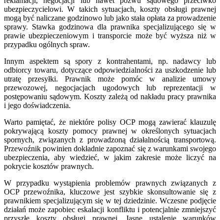
reklamacji, negocjacji lub nawet pozwu sądowego przeciwko
ubezpieczycielowi. W takich sytuacjach, koszty obsługi prawnej
mogą być naliczane godzinowo lub jako stała opłata za prowadzenie
sprawy. Stawka godzinowa dla prawnika specjalizującego się w
prawie ubezpieczeniowym i transporcie może być wyższa niż w
przypadku ogólnych spraw.
Innym aspektem są spory z kontrahentami, np. nadawcy lub
odbiorcy towaru, dotyczące odpowiedzialności za uszkodzenie lub
utratę przesyłki. Prawnik może pomóc w analizie umowy
przewozowej, negocjacjach ugodowych lub reprezentacji w
postępowaniu sądowym. Koszty zależą od nakładu pracy prawnika
i jego doświadczenia.
Warto pamiętać, że niektóre polisy OCP mogą zawierać klauzulę
pokrywającą koszty pomocy prawnej w określonych sytuacjach
spornych, związanych z prowadzoną działalnością transportową.
Przewoźnik powinien dokładnie zapoznać się z warunkami swojego
ubezpieczenia, aby wiedzieć, w jakim zakresie może liczyć na
pokrycie kosztów prawnych.
W przypadku wystąpienia problemów prawnych związanych z
OCP przewoźnika, kluczowe jest szybkie skonsultowanie się z
prawnikiem specjalizującym się w tej dziedzinie. Wczesne podjęcie
działań może zapobiec eskalacji konfliktu i potencjalnie zmniejszyć
przyszłe koszty obsługi prawnej. Jasne ustalenie warunków