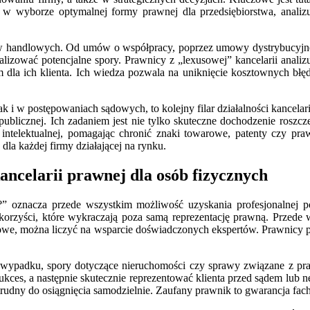
ają w wyborze optymalnej formy prawnej dla przedsiębiorstwa, ana
ów handlowych. Od umów o współpracy, poprzez umowy dystrybucyjn
alizować potencjalne spory. Prawnicy z „lexusowej” kancelarii analiz
kim dla ich klienta. Ich wiedza pozwala na uniknięcie kosztownych b
 i w postępowaniach sądowych, to kolejny filar działalności kancelar
publicznej. Ich zadaniem jest nie tylko skuteczne dochodzenie roszc
 intelektualnej, pomagając chronić znaki towarowe, patenty czy pra
a każdej firmy działającej na rynku.
ancelarii prawnej dla osób fizycznych
st?” oznacza przede wszystkim możliwość uzyskania profesjonalne
 korzyści, które wykraczają poza samą reprezentację prawną. Przede 
owe, można liczyć na wsparcie doświadczonych ekspertów. Prawnicy po
wypadku, spory dotyczące nieruchomości czy sprawy związane z pr
sukces, a następnie skutecznie reprezentować klienta przed sądem lub
trudny do osiągnięcia samodzielnie. Zaufany prawnik to gwarancja fac