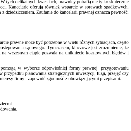
 tych delikatnych kwestiach, prawnicy potrafią nie tylko skutecznie
zieci. Kancelarie oferują również wsparcie w sprawach spadkowych,
 dziedziczeniem. Zaufanie do kancelarii prawnej oznacza pewność,
parcie prawne może być potrzebne w wielu różnych sytuacjach, często
 postępowania sądowego. Tymczasem, kluczowe jest zrozumienie, że
na na wczesnym etapie pozwala na uniknięcie kosztownych błędów i
icy pomogą w wyborze odpowiedniej formy prawnej, przygotowaniu
rzypadku planowania strategicznych inwestycji, fuzji, przejęć czy
teresy firmy i zapewnić zgodność z obowiązującymi przepisami.
ziećmi.
odowania.