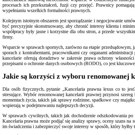
procesach ich przekształceń, fuzji czy przejęć. Prawnicy pomag
wypełnianiu wszelkich formalności prawnych.
Kolejnym istotnym obszarem jest sporządzanie i negocjowanie um
być precyzyjnie skonstruowany, aby chronić interesy klienta i minim
współpracy były jasne i korzystne dla obu stron, a przede wszyst
firmy.
Wsparcie w sprawach spornych, zarówno na etapie przedsądowym, jak
sporach z kontrahentami, pracownikami czy organami administracji 
kancelarie oferują doradztwo w zakresie prawa ochrony własności
przepisami o ochronie danych osobowych (RODO), co jest kluczowe dl
Jakie są korzyści z wyboru renomowanej k
Dla osób fizycznych, pytanie „Kancelaria prawna lexus co to je
stresujące. Wybór renomowanej kancelarii prawnej przynosi szereg
momentach życia, takich jak sprawy rodzinne, spadkowe czy majątk
wspierają w podejmowaniu najlepszych decyzji.
W sprawach cywilnych, takich jak dochodzenie odszkodowania po 
Kancelaria prawna może podjąć się analizy sprawy, oceny szans na 
im świadczenia i zabezpieczyć swoje interesy w sposób, który byłby 