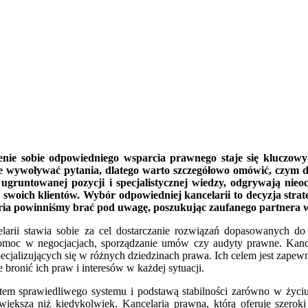
ienie sobie odpowiedniego wsparcia prawnego staje się kluczow
 wywoływać pytania, dlatego warto szczegółowo omówić, czym dokład
o ugruntowanej pozycji i specjalistycznej wiedzy, odgrywają ni
 swoich klientów. Wybór odpowiedniej kancelarii to decyzja stra
yteria powinniśmy brać pod uwagę, poszukując zaufanego partner
larii stawia sobie za cel dostarczanie rozwiązań dopasowanych do 
pomoc w negocjacjach, sporządzanie umów czy audyty prawne. Kance
jalizujących się w różnych dziedzinach prawa. Ich celem jest zapewn
 bronić ich praw i interesów w każdej sytuacji.
entem sprawiedliwego systemu i podstawą stabilności zarówno w życi
 większa niż kiedykolwiek. Kancelaria prawna, która oferuje szerok