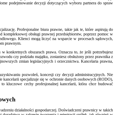
iadome podejmowanie decyzji dotyczących wyboru partnera do spraw
izację. Profesjonalne biura prawne, takie jak te, które aspirują do
 od kompleksowej obsługi prawnej przedsiębiorstw, poprzez pomoc w
andlowego. Klienci mogą liczyć na wsparcie w procesach sądowych,
emom prawnym.
 w konkretnych obszarach prawa. Oznacza to, że jeśli potrzebujesz
 rozwodu czy podziału majątku, zostaniesz obsłużony przez prawnika z
nowszych zmian legislacyjnych i orzecznictwa. Kancelaria prawna,
uzyskiwaniu pozwoleń, koncesji czy decyzji administracyjnych. Nie
e kancelarii specjalizuje się w ochronie danych osobowych (RODO),
to kluczowe cechy profesjonalnej kancelarii, która chce budować
sowych
wadzeniu działalności gospodarczej. Doświadczeni prawnicy w takich
 doradztwo w zakresie tworzenia i rejestracji spółek, jak również w