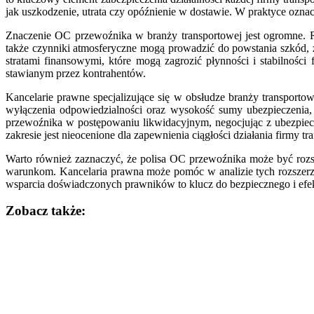
jak uszkodzenie, utrata czy opóźnienie w dostawie. W praktyce ozna
Znaczenie OC przewoźnika w branży transportowej jest ogromne. R
także czynniki atmosferyczne mogą prowadzić do powstania szkód,
stratami finansowymi, które mogą zagrozić płynności i stabilnośc
stawianym przez kontrahentów.
Kancelarie prawne specjalizujące się w obsłudze branży transport
wyłączenia odpowiedzialności oraz wysokość sumy ubezpieczenia,
przewoźnika w postępowaniu likwidacyjnym, negocjując z ubezpiec
zakresie jest nieocenione dla zapewnienia ciągłości działania firmy tr
Warto również zaznaczyć, że polisa OC przewoźnika może być rozs
warunkom. Kancelaria prawna może pomóc w analizie tych rozszerzeń
wsparcia doświadczonych prawników to klucz do bezpiecznego i efekty
Zobacz także:
Nawigacja
wpisu