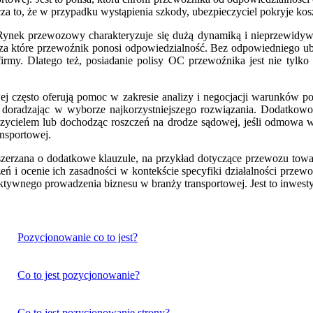
cza to, że w przypadku wystąpienia szkody, ubezpieczyciel pokryje k
ynek przewozowy charakteryzuje się dużą dynamiką i nieprzewidywa
 za które przewoźnik ponosi odpowiedzialność. Bez odpowiedniego ub
i firmy. Dlatego też, posiadanie polisy OC przewoźnika jest nie tyl
owej często oferują pomoc w zakresie analizy i negocjacji warunków 
 doradzając w wyborze najkorzystniejszego rozwiązania. Dodatkowo
zycielem lub dochodząc roszczeń na drodze sądowej, jeśli odmowa 
ansportowej.
zerzana o dodatkowe klauzule, na przykład dotyczące przewozu tow
 i ocenie ich zasadności w kontekście specyfiki działalności przew
wnego prowadzenia biznesu w branży transportowej. Jest to inwestycja
Pozycjonowanie co to jest?
Co to jest pozycjonowanie?
Co to jest pozycjonowanie strony?