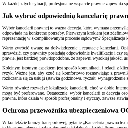
W każdej z tych sytuacji, profesjonalne wsparcie prawne zapewnia s
Jak wybrać odpowiednią kancelarię prawn
Wybór kancelarii prawnej to ważna decyzja, która wymaga przemyśleni
odpowiada na konkretne potrzeby. Pierwszym krokiem jest zdefiniowa
reprezentację w skomplikowanym procesie sądowym? Specjalizacja ka
Warto zwrócić uwagę na doświadczenie i reputację kancelarii. Op
sprawdzić, czy prawnicy posiadają odpowiednie kwalifikacje i czy s
prawie, jest bardziej prawdopodobne, że zapewni wysokiej jakości us
Kolejnym istotnym aspektem jest sposób komunikacji i relacji z kli
ryzyk. Ważne jest, aby czuć się komfortowo rozmawiając z prawni
rozliczania się za usługi (stawka godzinowa, ryczałt, wynagrodzenie 
Warto również rozważyć lokalizację kancelarii, choć w dobie Interne
mogą być preferowane. Ostatecznie, wybór kancelarii to decyzja oso
prawna, która działa w sposób profesjonalny i etyczny, zawsze stawi
Ochrona przewoźnika ubezpieczeniowa OC 
W kontekście branży transportowej, pytanie „Kancelaria prawna le
to kluczowy element zabezpieczenia działalności każdej firmy trans