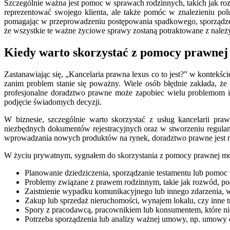
Szczególnie ważna jest pomoc w sprawach rodzinnych, takich jak roz
reprezentować swojego klienta, ale także pomóc w znalezieniu pol
pomagając w przeprowadzeniu postępowania spadkowego, sporządzen
że wszystkie te ważne życiowe sprawy zostaną potraktowane z należy
Kiedy warto skorzystać z pomocy prawnej 
Zastanawiając się, „Kancelaria prawna lexus co to jest?” w kontekś
zanim problem stanie się poważny. Wiele osób błędnie zakłada, ż
profesjonalne doradztwo prawne może zapobiec wielu problemom i 
podjęcie świadomych decyzji.
W biznesie, szczególnie warto skorzystać z usług kancelarii p
niezbędnych dokumentów rejestracyjnych oraz w stworzeniu regulam
wprowadzania nowych produktów na rynek, doradztwo prawne jest ni
W życiu prywatnym, sygnałem do skorzystania z pomocy prawnej mogą
Planowanie dziedziczenia, sporządzanie testamentu lub pom
Problemy związane z prawem rodzinnym, takie jak rozwód, podz
Zaistnienie wypadku komunikacyjnego lub innego zdarzenia, 
Zakup lub sprzedaż nieruchomości, wynajem lokalu, czy inne
Spory z pracodawcą, pracownikiem lub konsumentem, które ni
Potrzeba sporządzenia lub analizy ważnej umowy, np. umowy