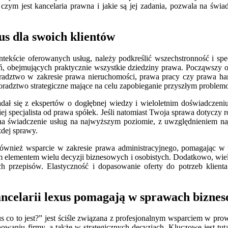
 czym jest kancelaria prawna i jakie są jej zadania, pozwala na św
us dla swoich klientów
ekście oferowanych usług, należy podkreślić wszechstronność i specjal
ałań, obejmujących praktycznie wszystkie dziedziny prawa. Począwszy
doradztwo w zakresie prawa nieruchomości, prawa pracy czy prawa h
 doradztwo strategiczne mające na celu zapobieganie przyszłym probl
dał się z ekspertów o dogłębnej wiedzy i wieloletnim doświadczeniu
niej specjalista od prawa spółek. Jeśli natomiast Twoja sprawa dotyczy
a świadczenie usług na najwyższym poziomie, z uwzględnieniem naj
żdej sprawy.
również wsparcie w zakresie prawa administracyjnego, pomagając w 
 elementem wielu decyzji biznesowych i osobistych. Dodatkowo, wiel
 przepisów. Elastyczność i dopasowanie oferty do potrzeb klienta 
ancelarii lexus pomagają w sprawach bizne
s co to jest?” jest ściśle związana z profesjonalnym wsparciem w pro
aniu firmy, a także w strategicznych decyzjach. Kluczowe jest tutaj