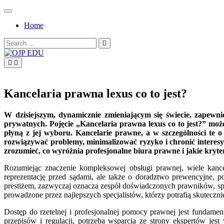
Skip
to
Home
content
Search
for:
OJP EDU
Kancelaria prawna lexus co to jest?
W dzisiejszym, dynamicznie zmieniającym się świecie, zapewn
prywatnych. Pojęcie „Kancelaria prawna lexus co to jest?” może
płyną z jej wyboru. Kancelarie prawne, a w szczególności te 
rozwiązywać problemy, minimalizować ryzyko i chronić interesy
zrozumieć, co wyróżnia profesjonalne biura prawne i jakie kr
Rozumiejąc znaczenie kompleksowej obsługi prawnej, wiele kance
reprezentację przed sądami, ale także o doradztwo prewencyjne, 
prestiżem, zazwyczaj oznacza zespół doświadczonych prawników, spec
prowadzone przez najlepszych specjalistów, którzy potrafią skutecznie
Dostęp do rzetelnej i profesjonalnej pomocy prawnej jest fundam
przepisów i regulacji, potrzeba wsparcia ze strony ekspertów jest