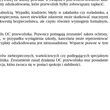
oszty odszkodowania, które przewoźnik byłby zobowiązany zapłacić.
lnością. Wypadki, kradzieże, błędy w załadunku czy rozładunku, a
ezpieczenia, nawet niewielkie zdarzenie może skutkować znacznymi
ko kwestią bezpieczeństwa, ale często również wymogiem formalnym,
polis OC przewoźnika. Prawnicy pomagają zrozumieć zakres ochrony,
, w przypadku wystąpienia szkody, kancelaria może reprezentować
wypłaty odszkodowania jest nieuzasadniona. Wsparcie prawne w tym
arów niebezpiecznych, wartościowych czy podlegających specjalnym
oźnika. Zrozumienie zasad działania OC przewoźnika oraz posiadanie
, która zwraca się w postaci spokoju i stabilności.