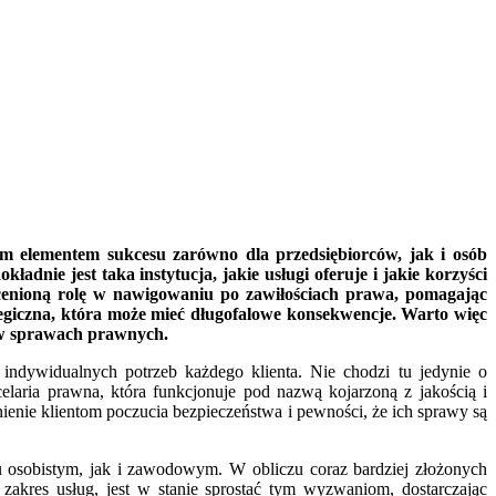
ym elementem sukcesu zarówno dla przedsiębiorców, jak i osób
nie jest taka instytucja, jakie usługi oferuje i jakie korzyści
eocenioną rolę w nawigowaniu po zawiłościach prawa, pomagając
tegiczna, która może mieć długofalowe konsekwencje. Warto więc
a w sprawach prawnych.
indywidualnych potrzeb każdego klienta. Nie chodzi tu jedynie o
laria prawna, która funkcjonuje pod nazwą kojarzoną z jakością i
ienie klientom poczucia bezpieczeństwa i pewności, że ich sprawy są
u osobistym, jak i zawodowym. W obliczu coraz bardziej złożonych
i zakres usług, jest w stanie sprostać tym wyzwaniom, dostarczając