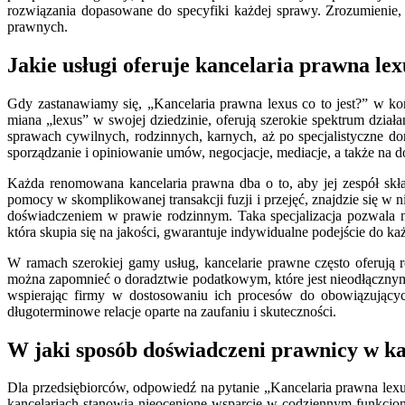
rozwiązania dopasowane do specyfiki każdej sprawy. Zrozumienie,
prawnych.
Jakie usługi oferuje kancelaria prawna lex
Gdy zastanawiamy się, „Kancelaria prawna lexus co to jest?” w kont
miana „lexus” w swojej dziedzinie, oferują szerokie spektrum dzi
sprawach cywilnych, rodzinnych, karnych, aż po specjalistyczne 
sporządzanie i opiniowanie umów, negocjacje, mediacje, a także na
Każda renomowana kancelaria prawna dba o to, aby jej zespół skła
pomocy w skomplikowanej transakcji fuzji i przejęć, znajdzie się w 
doświadczeniem w prawie rodzinnym. Taka specjalizacja pozwala n
która skupia się na jakości, gwarantuje indywidualne podejście do ka
W ramach szerokiej gamy usług, kancelarie prawne często oferują 
można zapomnieć o doradztwie podatkowym, które jest nieodłącznym
wspierając firmy w dostosowaniu ich procesów do obowiązujących
długoterminowe relacje oparte na zaufaniu i skuteczności.
W jaki sposób doświadczeni prawnicy w k
Dla przedsiębiorców, odpowiedź na pytanie „Kancelaria prawna lexu
kancelariach stanowią nieocenione wsparcie w codziennym funkcjonow