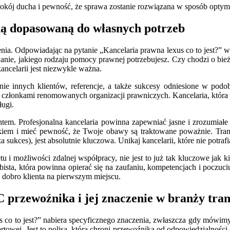
pokój ducha i pewność, że sprawa zostanie rozwiązana w sposób optyma
ą dopasowaną do własnych potrzeb
a. Odpowiadając na pytanie „Kancelaria prawna lexus co to jest?” w k
nie, jakiego rodzaju pomocy prawnej potrzebujesz. Czy chodzi o bież
ncelarii jest niezwykle ważna.
inie innych klientów, referencje, a także sukcesy odniesione w po
ą członkami renomowanych organizacji prawniczych. Kancelaria, która
ługi.
entem. Profesjonalna kancelaria powinna zapewniać jasne i zrozumiał
kiem i mieć pewność, że Twoje obawy są traktowane poważnie. Trans
za sukces), jest absolutnie kluczowa. Unikaj kancelarii, które nie potr
tu i możliwości zdalnej współpracy, nie jest to już tak kluczowe jak k
bista, która powinna opierać się na zaufaniu, kompetencjach i poczu
a dobro klienta na pierwszym miejscu.
przewoźnika i jej znaczenie w branży tra
xus co to jest?” nabiera specyficznego znaczenia, zwłaszcza gdy mów
portowej. Jest to polisa, która chroni przewoźnika od odpowiedzialnoś