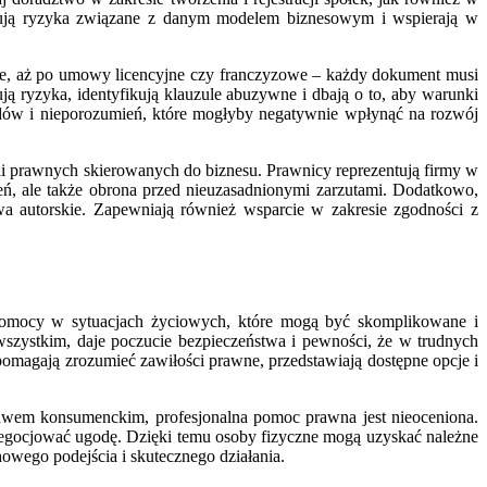
lizują ryzyka związane z danym modelem biznesowym i wspierają w
e, aż po umowy licencyjne czy franczyzowe – każdy dokument musi
ują ryzyka, identyfikują klauzule abuzywne i dbają o to, aby warunki
łędów i nieporozumień, które mogłyby negatywnie wpłynąć na rozwój
ii prawnych skierowanych do biznesu. Prawnicy reprezentują firmy w
zeń, ale także obrona przed nieuzasadnionymi zarzutami. Dodatkowo,
wa autorskie. Zapewniają również wsparcie w zakresie zgodności z
j pomocy w sytuacjach życiowych, które mogą być skomplikowane i
wszystkim, daje poczucie bezpieczeństwa i pewności, że w trudnych
magają zrozumieć zawiłości prawne, przedstawiają dostępne opcje i
awem konsumenckim, profesjonalna pomoc prawna jest nieoceniona.
 negocjować ugodę. Dzięki temu osoby fizyczne mogą uzyskać należne
howego podejścia i skutecznego działania.