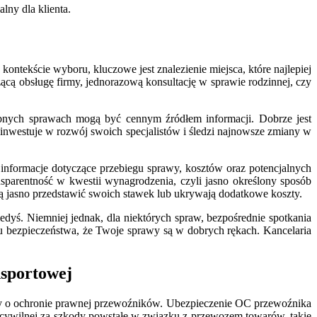
lny dla klienta.
ontekście wyboru, kluczowe jest znalezienie miejsca, które najlepiej
ącą obsługę firmy, jednorazową konsultację w sprawie rodzinnej, czy
dobnych sprawach mogą być cennym źródłem informacji. Dobrze jest
 inwestuje w rozwój swoich specjalistów i śledzi najnowsze zmiany w
e informacje dotyczące przebiegu sprawy, kosztów oraz potencjalnych
parentność w kwestii wynagrodzenia, czyli jasno określony sposób
afią jasno przedstawić swoich stawek lub ukrywają dodatkowe koszty.
iedyś. Niemniej jednak, dla niektórych spraw, bezpośrednie spotkania
ciu bezpieczeństwa, że Twoje sprawy są w dobrych rękach. Kancelaria
nsportowej
imy o ochronie prawnej przewoźników. Ubezpieczenie OC przewoźnika
ci cywilnej za szkody powstałe w związku z przewozem towarów, takie