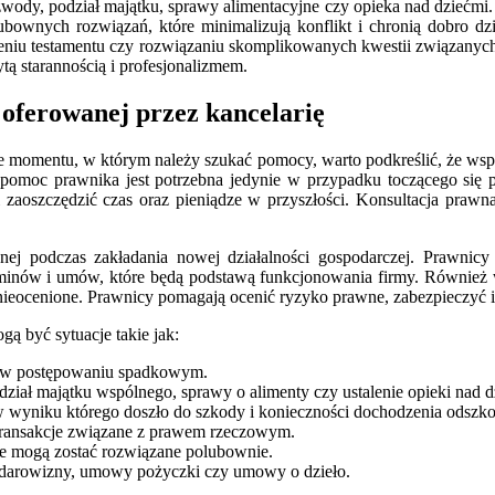
wody, podział majątku, sprawy alimentacyjne czy opieka nad dziećmi. W
ubownych rozwiązań, które minimalizują konflikt i chronią dobro d
iu testamentu czy rozwiązaniu skomplikowanych kwestii związanych z
tą starannością i profesjonalizmem.
oferowanej przez kancelarię
cie momentu, w którym należy szukać pomocy, warto podkreślić, że ws
e pomoc prawnika jest potrzebna jedynie w przypadku toczącego się
zaoszczędzić czas oraz pieniądze w przyszłości. Konsultacja praw
rawnej podczas zakładania nowej działalności gospodarczej. Prawn
inów i umów, które będą podstawą funkcjonowania firmy. Również w p
eocenione. Prawnicy pomagają ocenić ryzyko prawne, zabezpieczyć in
 być sytuacje takie jak:
oc w postępowaniu spadkowym.
iał majątku wspólnego, sprawy o alimenty czy ustalenie opieki nad d
w wyniku którego doszło do szkody i konieczności dochodzenia odszk
 transakcje związane z prawem rzeczowym.
e mogą zostać rozwiązane polubownie.
 darowizny, umowy pożyczki czy umowy o dzieło.