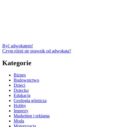
Być adwokatem!
Czym różni się prawnik od adwokata?
Kategorie
Biznes
Budownictwo
Dzieci
Dziecko
Edukacja
Geologia górnicza
Hobby
Imprezy
Marketing i reklama
Moda
Motoryzacja