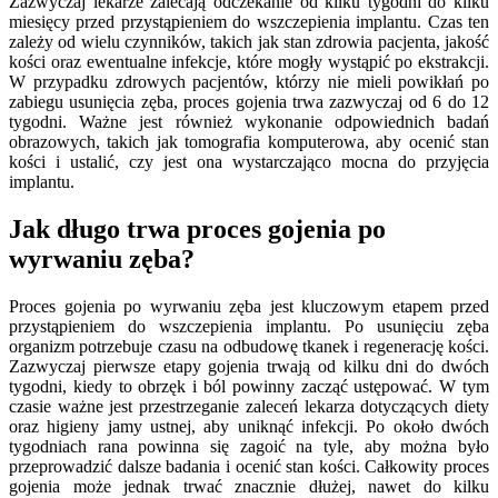
Zazwyczaj lekarze zalecają odczekanie od kilku tygodni do kilku
miesięcy przed przystąpieniem do wszczepienia implantu. Czas ten
zależy od wielu czynników, takich jak stan zdrowia pacjenta, jakość
kości oraz ewentualne infekcje, które mogły wystąpić po ekstrakcji.
W przypadku zdrowych pacjentów, którzy nie mieli powikłań po
zabiegu usunięcia zęba, proces gojenia trwa zazwyczaj od 6 do 12
tygodni. Ważne jest również wykonanie odpowiednich badań
obrazowych, takich jak tomografia komputerowa, aby ocenić stan
kości i ustalić, czy jest ona wystarczająco mocna do przyjęcia
implantu.
Jak długo trwa proces gojenia po
wyrwaniu zęba?
Proces gojenia po wyrwaniu zęba jest kluczowym etapem przed
przystąpieniem do wszczepienia implantu. Po usunięciu zęba
organizm potrzebuje czasu na odbudowę tkanek i regenerację kości.
Zazwyczaj pierwsze etapy gojenia trwają od kilku dni do dwóch
tygodni, kiedy to obrzęk i ból powinny zacząć ustępować. W tym
czasie ważne jest przestrzeganie zaleceń lekarza dotyczących diety
oraz higieny jamy ustnej, aby uniknąć infekcji. Po około dwóch
tygodniach rana powinna się zagoić na tyle, aby można było
przeprowadzić dalsze badania i ocenić stan kości. Całkowity proces
gojenia może jednak trwać znacznie dłużej, nawet do kilku