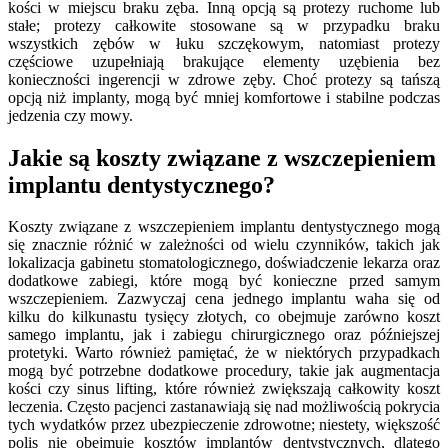
kości w miejscu braku zęba. Inną opcją są protezy ruchome lub
stałe; protezy całkowite stosowane są w przypadku braku
wszystkich zębów w łuku szczękowym, natomiast protezy
częściowe uzupełniają brakujące elementy uzębienia bez
konieczności ingerencji w zdrowe zęby. Choć protezy są tańszą
opcją niż implanty, mogą być mniej komfortowe i stabilne podczas
jedzenia czy mowy.
Jakie są koszty związane z wszczepieniem
implantu dentystycznego?
Koszty związane z wszczepieniem implantu dentystycznego mogą
się znacznie różnić w zależności od wielu czynników, takich jak
lokalizacja gabinetu stomatologicznego, doświadczenie lekarza oraz
dodatkowe zabiegi, które mogą być konieczne przed samym
wszczepieniem. Zazwyczaj cena jednego implantu waha się od
kilku do kilkunastu tysięcy złotych, co obejmuje zarówno koszt
samego implantu, jak i zabiegu chirurgicznego oraz późniejszej
protetyki. Warto również pamiętać, że w niektórych przypadkach
mogą być potrzebne dodatkowe procedury, takie jak augmentacja
kości czy sinus lifting, które również zwiększają całkowity koszt
leczenia. Często pacjenci zastanawiają się nad możliwością pokrycia
tych wydatków przez ubezpieczenie zdrowotne; niestety, większość
polis nie obejmuje kosztów implantów dentystycznych, dlatego