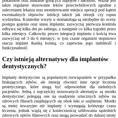
pokarmów oraz unikanie gorących napojów i alkoholu. Ważne jest
także regularne stosowanie leków przeciwbólowych zgodnie z
zaleceniami lekarza oraz monitorowanie miejsca operacji pod kątem
ewentualnych objawów infekcji takich jak obrzęk czy ropna
wydzielina. Kontrolne wizyty u stomatologa są niezbędne do oceny
postępu gojenia oraz stanu implantu; zazwyczaj pierwsza kontrola
odbywa się kilka dni po zabiegu, a następnie co kilka tygodni przez
kilka miesięcy. Całkowity proces integracji implantu z kością trwa
zazwyczaj od 3 do 6 miesięcy; w tym czasie organizm stopniowo
otacza implant tkanką kostną, co zapewnia jego stabilność i
funkcjonalność.
Czy istnieją alternatywy dla implantów
dentystycznych?
Implanty dentystyczne są popularnym rozwiązaniem w przypadku
brakujących zębów, ale istnieją również inne opcje leczenia
protetycznego, które mogą być odpowiednie dla niektórych
pacjentów. Jedną z najczęściej stosowanych alternatyw są mostki
dentystyczne; polegają one na osadzeniu sztucznych zębów na
zdrowych filarach znajdujących się obok luki w uzębieniu. Mostki
są mniej inwazyjne niż implanty i wymagają krótszego czasu
leczenia, jednak wiążą się z koniecznością szlifowania sąsiednich
zdrowych zębów filarowych oraz mogą prowadzić do dalszej utraty