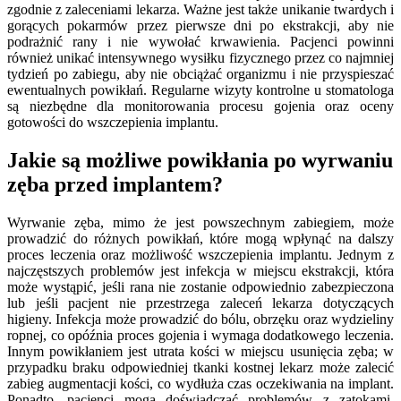
zgodnie z zaleceniami lekarza. Ważne jest także unikanie twardych i
gorących pokarmów przez pierwsze dni po ekstrakcji, aby nie
podrażnić rany i nie wywołać krwawienia. Pacjenci powinni
również unikać intensywnego wysiłku fizycznego przez co najmniej
tydzień po zabiegu, aby nie obciążać organizmu i nie przyspieszać
ewentualnych powikłań. Regularne wizyty kontrolne u stomatologa
są niezbędne dla monitorowania procesu gojenia oraz oceny
gotowości do wszczepienia implantu.
Jakie są możliwe powikłania po wyrwaniu
zęba przed implantem?
Wyrwanie zęba, mimo że jest powszechnym zabiegiem, może
prowadzić do różnych powikłań, które mogą wpłynąć na dalszy
proces leczenia oraz możliwość wszczepienia implantu. Jednym z
najczęstszych problemów jest infekcja w miejscu ekstrakcji, która
może wystąpić, jeśli rana nie zostanie odpowiednio zabezpieczona
lub jeśli pacjent nie przestrzega zaleceń lekarza dotyczących
higieny. Infekcja może prowadzić do bólu, obrzęku oraz wydzieliny
ropnej, co opóźnia proces gojenia i wymaga dodatkowego leczenia.
Innym powikłaniem jest utrata kości w miejscu usunięcia zęba; w
przypadku braku odpowiedniej tkanki kostnej lekarz może zalecić
zabieg augmentacji kości, co wydłuża czas oczekiwania na implant.
Ponadto, pacjenci mogą doświadczać problemów z zatokami,