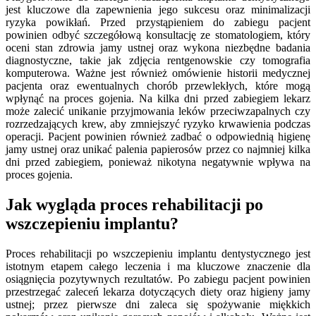
jest kluczowe dla zapewnienia jego sukcesu oraz minimalizacji
ryzyka powikłań. Przed przystąpieniem do zabiegu pacjent
powinien odbyć szczegółową konsultację ze stomatologiem, który
oceni stan zdrowia jamy ustnej oraz wykona niezbędne badania
diagnostyczne, takie jak zdjęcia rentgenowskie czy tomografia
komputerowa. Ważne jest również omówienie historii medycznej
pacjenta oraz ewentualnych chorób przewlekłych, które mogą
wpłynąć na proces gojenia. Na kilka dni przed zabiegiem lekarz
może zalecić unikanie przyjmowania leków przeciwzapalnych czy
rozrzedzających krew, aby zmniejszyć ryzyko krwawienia podczas
operacji. Pacjent powinien również zadbać o odpowiednią higienę
jamy ustnej oraz unikać palenia papierosów przez co najmniej kilka
dni przed zabiegiem, ponieważ nikotyna negatywnie wpływa na
proces gojenia.
Jak wygląda proces rehabilitacji po
wszczepieniu implantu?
Proces rehabilitacji po wszczepieniu implantu dentystycznego jest
istotnym etapem całego leczenia i ma kluczowe znaczenie dla
osiągnięcia pozytywnych rezultatów. Po zabiegu pacjent powinien
przestrzegać zaleceń lekarza dotyczących diety oraz higieny jamy
ustnej; przez pierwsze dni zaleca się spożywanie miękkich