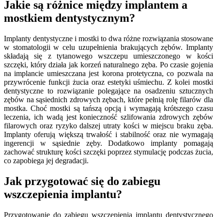
Jakie są różnice między implantem a
mostkiem dentystycznym?
Implanty dentystyczne i mostki to dwa różne rozwiązania stosowane
w stomatologii w celu uzupełnienia brakujących zębów. Implanty
składają się z tytanowego wszczepu umieszczonego w kości
szczęki, który działa jak korzeń naturalnego zęba. Po czasie gojenia
na implancie umieszczana jest korona protetyczna, co pozwala na
przywrócenie funkcji żucia oraz estetyki uśmiechu. Z kolei mostki
dentystyczne to rozwiązanie polegające na osadzeniu sztucznych
zębów na sąsiednich zdrowych zębach, które pełnią rolę filarów dla
mostka. Choć mostki są tańszą opcją i wymagają krótszego czasu
leczenia, ich wadą jest konieczność szlifowania zdrowych zębów
filarowych oraz ryzyko dalszej utraty kości w miejscu braku zęba.
Implanty oferują większą trwałość i stabilność oraz nie wymagają
ingerencji w sąsiednie zęby. Dodatkowo implanty pomagają
zachować strukturę kości szczęki poprzez stymulację podczas żucia,
co zapobiega jej degradacji.
Jak przygotować się do zabiegu
wszczepienia implantu?
Przygotowanie do zabiegu wszczepienia implantu dentystycznego