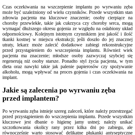
Czas oczekiwania na wszczepienie implantu po wyrwaniu zęba
może być uzależniony od wielu czynników. Przede wszystkim stan
zdrowia pacjenta ma kluczowe znaczenie; osoby cierpiące na
choroby przewlekłe, takie jak cukrzyca czy choroby serca, mogą
wymagać dłuższego okresu gojenia ze względu na osłabiony układ
odpornościowy. Kolejnym istotnym czynnikiem jest jakość i ilość
tkanki kostnej w miejscu ekstrakcji; jeśli doszło do jej znacznej
utraty, lekarz może zalecić dodatkowe zabiegi rekonstrukcyjne
przed przystąpieniem do wszczepienia implantu. Również wiek
pacjenta ma znaczenie; młodsze osoby zazwyczaj szybciej się
regenerują niż osoby starsze. Ponadto styl życia pacjenta, w tym
dieta oraz nawyki takie jak palenie papierosów czy spożywanie
alkoholu, mogą wpływać na proces gojenia i czas oczekiwania na
implant.
Jakie są zalecenia po wyrwaniu zęba
przed implantem?
Po wyrwaniu zęba istnieje szereg zaleceń, które należy przestrzegać
przed przystąpieniem do wszczepienia implantu. Przede wszystkim
kluczowe jest dbanie o higienę jamy ustnej; należy unikać
szczotkowania okolicy rany przez kilka dni po zabiegu, ale
równocześnie warto stosować delikatne płukanki antyseptyczne