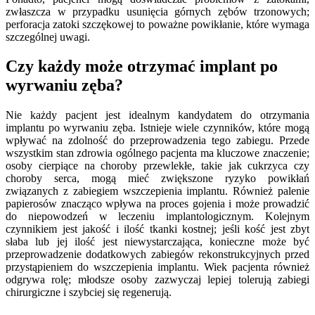
zwłaszcza w przypadku usunięcia górnych zębów trzonowych;
perforacja zatoki szczękowej to poważne powikłanie, które wymaga
szczególnej uwagi.
Czy każdy może otrzymać implant po
wyrwaniu zęba?
Nie każdy pacjent jest idealnym kandydatem do otrzymania
implantu po wyrwaniu zęba. Istnieje wiele czynników, które mogą
wpływać na zdolność do przeprowadzenia tego zabiegu. Przede
wszystkim stan zdrowia ogólnego pacjenta ma kluczowe znaczenie;
osoby cierpiące na choroby przewlekłe, takie jak cukrzyca czy
choroby serca, mogą mieć zwiększone ryzyko powikłań
związanych z zabiegiem wszczepienia implantu. Również palenie
papierosów znacząco wpływa na proces gojenia i może prowadzić
do niepowodzeń w leczeniu implantologicznym. Kolejnym
czynnikiem jest jakość i ilość tkanki kostnej; jeśli kość jest zbyt
słaba lub jej ilość jest niewystarczająca, konieczne może być
przeprowadzenie dodatkowych zabiegów rekonstrukcyjnych przed
przystąpieniem do wszczepienia implantu. Wiek pacjenta również
odgrywa rolę; młodsze osoby zazwyczaj lepiej tolerują zabiegi
chirurgiczne i szybciej się regenerują.