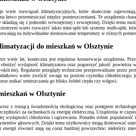
je wiele rozwiązań klimatyzacyjnych, które skutecznie zapewniaj
na łatwo przemieszczać między pomieszczeniami. Te urządzenia charak
e składają się z jednostki wewnętrznej i zewnętrznej. Dzięki temu m
estrzeni warto rozważyć także mini-split lub systemy multi-split, kt
 pozwalają na indywidualne dostosowanie temperatury w różnych pomie
klimatyzacji do mieszkań w Olsztynie
ez wiele lat, konieczna jest regularna konserwacja urządzenia. Pr
o obniżyć wydajność klimatyzatora oraz pogorszyć jakość powietrza w
wokół niej. Regularne przeglądy techniczne przeprowadzane przez pr
Dodatkowo warto zwrócić uwagę na poziom czynnika chłodniczego; j
raz unikać umieszczania go blisko źródeł ciepła czy wilgoci.
 mieszkań w Olsztynie
 wraz z rosnącą świadomością ekologiczną oraz postępem technologi
czędności na rachunkach za energię elektryczną. Urządzenia te często
j wydajności chłodzenia i ogrzewania. Ponadto rośnie popularność i
systentów głosowych. Dzięki temu użytkownicy mogą dostosować ustaw
nergii również stają się coraz bardziej powszechne; niektórzy mies