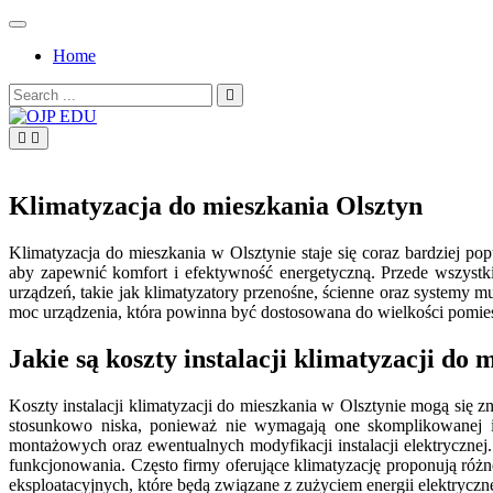
Skip
to
Home
content
Search
for:
OJP EDU
Klimatyzacja do mieszkania Olsztyn
Klimatyzacja do mieszkania w Olsztynie staje się coraz bardziej 
aby zapewnić komfort i efektywność energetyczną. Przede wszystk
urządzeń, takie jak klimatyzatory przenośne, ścienne oraz systemy m
moc urządzenia, która powinna być dostosowana do wielkości pomiesz
Jakie są koszty instalacji klimatyzacji do 
Koszty instalacji klimatyzacji do mieszkania w Olsztynie mogą się 
stosunkowo niska, ponieważ nie wymagają one skomplikowanej in
montażowych oraz ewentualnych modyfikacji instalacji elektryczne
funkcjonowania. Często firmy oferujące klimatyzację proponują różn
eksploatacyjnych, które będą związane z zużyciem energii elektryczne