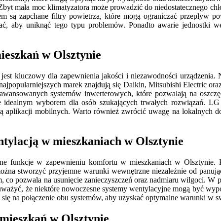
. Zbyt mała moc klimatyzatora może prowadzić do niedostatecznego c
 są zapchane filtry powietrza, które mogą ograniczać przepływ pow
ować, aby uniknąć tego typu problemów. Ponadto awarie jednostki 
mieszkań w Olsztynie
 jest kluczowy dla zapewnienia jakości i niezawodności urządzenia.
jpopularniejszych marek znajdują się Daikin, Mitsubishi Electric or
aawansowanych systemów inwerterowych, które pozwalają na oszczędno
e idealnym wyborem dla osób szukających trwałych rozwiązań. LG n
cą aplikacji mobilnych. Warto również zwrócić uwagę na lokalnych 
ntylacją w mieszkaniach w Olsztynie
totne funkcje w zapewnieniu komfortu w mieszkaniach w Olsztynie. K
u można stworzyć przyjemne warunki wewnętrzne niezależnie od panuj
 co pozwala na usunięcie zanieczyszczeń oraz nadmiaru wilgoci. W p
 zauważyć, że niektóre nowoczesne systemy wentylacyjne mogą być wypo
je się na połączenie obu systemów, aby uzyskać optymalne warunki w 
 mieszkań w Olsztynie