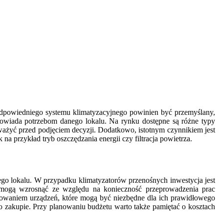
 odpowiedniego systemu klimatyzacyjnego powinien być przemyślany,
powiada potrzebom danego lokalu. Na rynku dostępne są różne typy
ozważyć przed podjęciem decyzji. Dodatkowo, istotnym czynnikiem jest
 przykład tryb oszczędzania energii czy filtracja powietrza.
nego lokalu. W przypadku klimatyzatorów przenośnych inwestycja jest
y mogą wzrosnąć ze względu na konieczność przeprowadzenia prac
isowaniem urządzeń, które mogą być niezbędne dla ich prawidłowego
 o zakupie. Przy planowaniu budżetu warto także pamiętać o kosztach