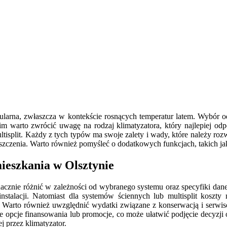
popularna, zwłaszcza w kontekście rosnących temperatur latem. Wybór
im warto zwrócić uwagę na rodzaj klimatyzatora, który najlepiej od
ultisplit. Każdy z tych typów ma swoje zalety i wady, które należy r
czenia. Warto również pomyśleć o dodatkowych funkcjach, takich jak na
mieszkania w Olsztynie
znacznie różnić w zależności od wybranego systemu oraz specyfiki da
stalacji. Natomiast dla systemów ściennych lub multisplit koszt
j. Warto również uwzględnić wydatki związane z konserwacją i serw
e opcje finansowania lub promocje, co może ułatwić podjęcie decyzji
j przez klimatyzator.