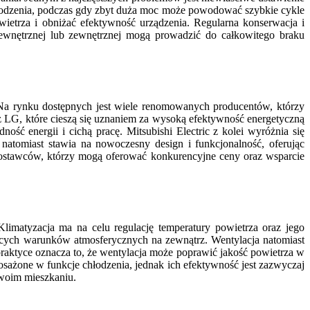
hłodzenia, podczas gdy zbyt duża moc może powodować szybkie cykle
ietrza i obniżać efektywność urządzenia. Regularna konserwacja i
wewnętrznej lub zewnętrznej mogą prowadzić do całkowitego braku
 Na rynku dostępnych jest wiele renomowanych producentów, którzy
az LG, które cieszą się uznaniem za wysoką efektywność energetyczną
ść energii i cichą pracę. Mitsubishi Electric z kolei wyróżnia się
atomiast stawia na nowoczesny design i funkcjonalność, oferując
dostawców, którzy mogą oferować konkurencyjne ceny oraz wsparcie
limatyzacja ma na celu regulację temperatury powietrza oraz jego
ących warunków atmosferycznych na zewnątrz. Wentylacja natomiast
raktyce oznacza to, że wentylacja może poprawić jakość powietrza w
sażone w funkcje chłodzenia, jednak ich efektywność jest zazwyczaj
swoim mieszkaniu.