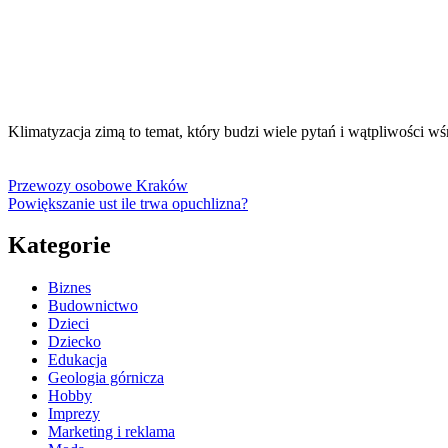
Klimatyzacja zimą to temat, który budzi wiele pytań i wątpliwości
Przewozy osobowe Kraków
Powiększanie ust ile trwa opuchlizna?
Kategorie
Biznes
Budownictwo
Dzieci
Dziecko
Edukacja
Geologia górnicza
Hobby
Imprezy
Marketing i reklama