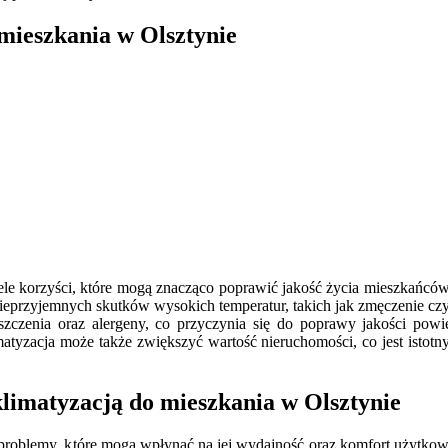
 mieszkania w Olsztynie
iele korzyści, które mogą znacząco poprawić jakość życia mieszkańców
 nieprzyjemnych skutków wysokich temperatur, takich jak zmęczenie 
czyszczenia oraz alergeny, co przyczynia się do poprawy jakości p
matyzacja może także zwiększyć wartość nieruchomości, co jest isto
klimatyzacją do mieszkania w Olsztynie
problemy, które mogą wpłynąć na jej wydajność oraz komfort użytkowa