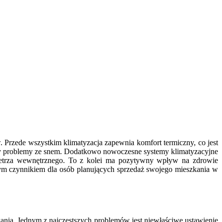
. Przede wszystkim klimatyzacja zapewnia komfort termiczny, co jest
czy problemy ze snem. Dodatkowo nowoczesne systemy klimatyzacyjne
owietrza wewnętrznego. To z kolei ma pozytywny wpływ na zdrowie
tnym czynnikiem dla osób planujących sprzedaż swojego mieszkania w
nia. Jednym z najczęstszych problemów jest niewłaściwe ustawienie