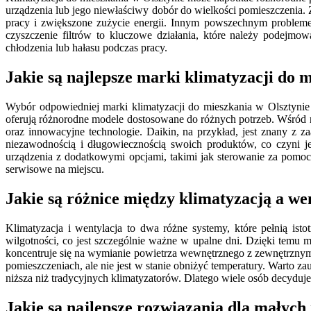
urządzenia lub jego niewłaściwy dobór do wielkości pomieszczenia
pracy i zwiększone zużycie energii. Innym powszechnym problemem
czyszczenie filtrów to kluczowe działania, które należy podejm
chłodzenia lub hałasu podczas pracy.
Jakie są najlepsze marki klimatyzacji do 
Wybór odpowiedniej marki klimatyzacji do mieszkania w Olsztynie
oferują różnorodne modele dostosowane do różnych potrzeb. Wśród na
oraz innowacyjne technologie. Daikin, na przykład, jest znany z z
niezawodnością i długowiecznością swoich produktów, co czyni j
urządzenia z dodatkowymi opcjami, takimi jak sterowanie za pomo
serwisowe na miejscu.
Jakie są różnice między klimatyzacją a we
Klimatyzacja i wentylacja to dwa różne systemy, które pełnią is
wilgotności, co jest szczególnie ważne w upalne dni. Dzięki tem
koncentruje się na wymianie powietrza wewnętrznego z zewnętrznym,
pomieszczeniach, ale nie jest w stanie obniżyć temperatury. Warto
niższa niż tradycyjnych klimatyzatorów. Dlatego wiele osób decydu
Jakie są najlepsze rozwiązania dla małych