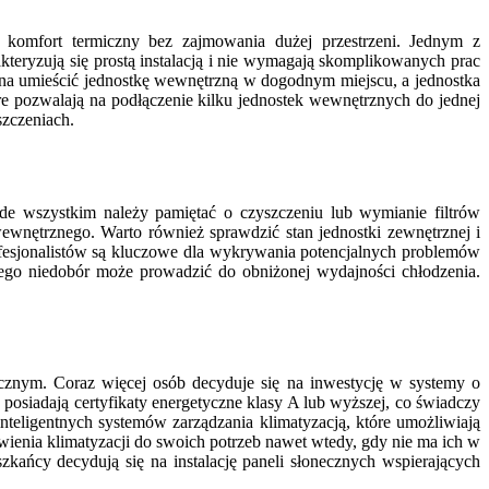
ą komfort termiczny bez zajmowania dużej przestrzeni. Jednym z
teryzują się prostą instalacją i nie wymagają skomplikowanych prac
ożna umieścić jednostkę wewnętrzną w dogodnym miejscu, a jednostka
óre pozwalają na podłączenie kilku jednostek wewnętrznych do jednej
szczeniach.
zede wszystkim należy pamiętać o czyszczeniu lub wymianie filtrów
ewnętrznego. Warto również sprawdzić stan jednostki zewnętrznej i
ofesjonalistów są kluczowe dla wykrywania potencjalnych problemów
ego niedobór może prowadzić do obniżonej wydajności chłodzenia.
cznym. Coraz więcej osób decyduje się na inwestycję w systemy o
 posiadają certyfikaty energetyczne klasy A lub wyższej, co świadczy
nteligentnych systemów zarządzania klimatyzacją, które umożliwiają
ienia klimatyzacji do swoich potrzeb nawet wtedy, gdy nie ma ich w
zkańcy decydują się na instalację paneli słonecznych wspierających