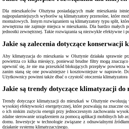
Dla mieszkańców Olsztyna posiadających małe mieszkania istnie
najpopularniejszych wyborów są klimatyzatory przenośne, które moż
montażowych. Innym rozwiązaniem są klimatyzatory typu split, któr
zewnętrzna nie zajmuje miejsca w mieszkaniu. Dla bardzo małych prz
jednostki zewnętrznej. Takie rozwiązania są niezwykle efektywne i
Jakie są zalecenia dotyczące konserwacji 
Aby klimatyzacja do mieszkania w Olsztynie działała sprawnie prz
powietrza co kilka miesięcy, ponieważ brudne filtry mogą znacząc
upewnić się, że nie ma przeszkód blokujących przepływ powietrza 
zanim staną się one poważniejsze i kosztowniejsze w naprawie. 
Użytkownicy powinni także dbać o czystość otoczenia klimatyzatora o
Jakie są trendy dotyczące klimatyzacji do
Trendy dotyczące klimatyzacji do mieszkań w Olsztynie ewoluują
wysokiej efektywności energetycznej, które pozwalają na znaczne osz
o ich niskim zużyciu energii przy jednoczesnym zachowaniu wysokie
zdalne sterowanie urządzeniem za pomocą aplikacji mobilnych lub a
domu. Inwestycje w technologie związane z odnawialnymi źródłami e
działanie systemu klimatyzacyjnego.