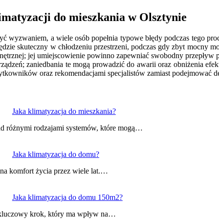
limatyzacji do mieszkania w Olsztynie
yć wyzwaniem, a wiele osób popełnia typowe błędy podczas tego proc
e będzie skuteczny w chłodzeniu przestrzeni, podczas gdy zbyt mocny 
ewnętrznej; jej umiejscowienie powinno zapewniać swobodny przepływ p
rządzeń; zaniedbania te mogą prowadzić do awarii oraz obniżenia ef
użytkowników oraz rekomendacjami specjalistów zamiast podejmować de
Jaka klimatyzacja do mieszkania?
 nad różnymi rodzajami systemów, które mogą…
Jaka klimatyzacja do domu?
na komfort życia przez wiele lat.…
Jaka klimatyzacja do domu 150m2?
 kluczowy krok, który ma wpływ na…