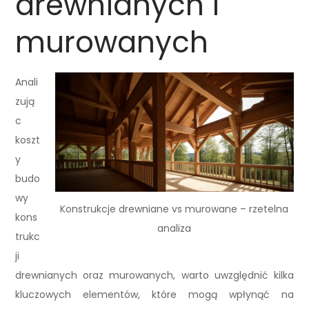
drewnianych i
murowanych
Anali
zują
c
koszt
y
budo
wy
Konstrukcje drewniane vs murowane – rzetelna
kons
analiza
trukc
ji
drewnianych oraz murowanych, warto uwzględnić kilka
kluczowych elementów, które mogą wpłynąć na