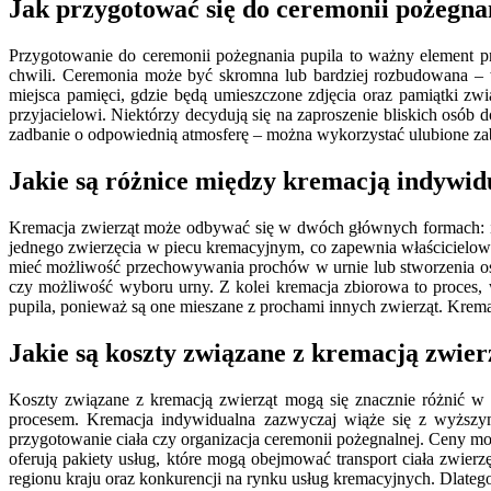
Jak przygotować się do ceremonii pożegna
Przygotowanie do ceremonii pożegnania pupila to ważny element pr
chwili. Ceremonia może być skromna lub bardziej rozbudowana – w
miejsca pamięci, gdzie będą umieszczone zdjęcia oraz pamiątki 
przyjacielowi. Niektórzy decydują się na zaproszenie bliskich osób
zadbanie o odpowiednią atmosferę – można wykorzystać ulubione za
Jakie są różnice między kremacją indywid
Kremacja zwierząt może odbywać się w dwóch głównych formach: ind
jednego zwierzęcia w piecu kremacyjnym, co zapewnia właścicielowi 
mieć możliwość przechowywania prochów w urnie lub stworzenia os
czy możliwość wyboru urny. Z kolei kremacja zbiorowa to proces, 
pupila, ponieważ są one mieszane z prochami innych zwierząt. Krema
Jakie są koszty związane z kremacją zwier
Koszty związane z kremacją zwierząt mogą się znacznie różnić w z
procesem. Kremacja indywidualna zazwyczaj wiąże się z wyższymi
przygotowanie ciała czy organizacja ceremonii pożegnalnej. Ceny mo
oferują pakiety usług, które mogą obejmować transport ciała zwier
regionu kraju oraz konkurencji na rynku usług kremacyjnych. Dlatego