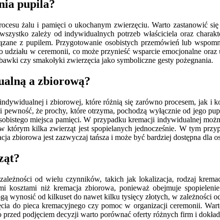
nia pupila?
ocesu żalu i pamięci o ukochanym zwierzęciu. Warto zastanowić się
szystko zależy od indywidualnych potrzeb właściciela oraz charakte
związane z pupilem. Przygotowanie osobistych przemówień lub wsp
 do udziału w ceremonii, co może przynieść wsparcie emocjonalne oraz
bawki czy smakołyki zwierzęcia jako symboliczne gesty pożegnania.
ualną a zbiorową?
ywidualnej i zbiorowej, które różnią się zarówno procesem, jak i k
pewność, że prochy, które otrzyma, pochodzą wyłącznie od jego pupil
obistego miejsca pamięci. W przypadku kremacji indywidualnej można
w którym kilka zwierząt jest spopielanych jednocześnie. W tym prz
cja zbiorowa jest zazwyczaj tańsza i może być bardziej dostępna dla 
ząt?
ależności od wielu czynników, takich jak lokalizacja, rodzaj krema
 kosztami niż kremacja zbiorowa, ponieważ obejmuje spopielenie t
gą wynosić od kilkuset do nawet kilku tysięcy złotych, w zależności o
zęcia do pieca kremacyjnego czy pomoc w organizacji ceremonii. War
 przed podjęciem decyzji warto porównać oferty różnych firm i dokład