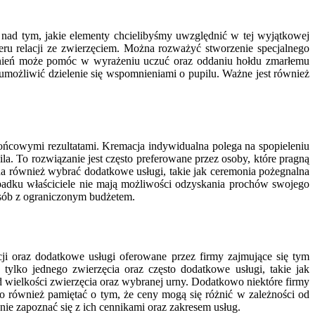
 nad tym, jakie elementy chcielibyśmy uwzględnić w tej wyjątkowej
ru relacji ze zwierzęciem. Można rozważyć stworzenie specjalnego
omnień może pomóc w wyrażeniu uczuć oraz oddaniu hołdu zmarłemu
 umożliwić dzielenie się wspomnieniami o pupilu. Ważne jest również
ońcowymi rezultatami. Kremacja indywidualna polega na spopieleniu
a. To rozwiązanie jest często preferowane przez osoby, które pragną
 również wybrać dodatkowe usługi, takie jak ceremonia pożegnalna
ypadku właściciele nie mają możliwości odzyskania prochów swojego
osób z ograniczonym budżetem.
cji oraz dodatkowe usługi oferowane przez firmy zajmujące się tym
ylko jednego zwierzęcia oraz często dodatkowe usługi, takie jak
d wielkości zwierzęcia oraz wybranej urny. Dodatkowo niektóre firmy
to również pamiętać o tym, że ceny mogą się różnić w zależności od
nie zapoznać się z ich cennikami oraz zakresem usług.