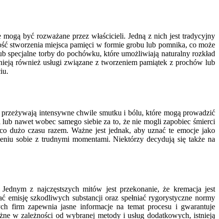
 mogą być rozważane przez właścicieli. Jedną z nich jest tradycyjny
wość stworzenia miejsca pamięci w formie grobu lub pomnika, co może
ub specjalne torby do pochówku, które umożliwiają naturalny rozkład
nieją również usługi związane z tworzeniem pamiątek z prochów lub
iu.
to przeżywają intensywne chwile smutku i bólu, które mogą prowadzić
lub nawet wobec samego siebie za to, że nie mogli zapobiec śmierci
ąco dużo czasu razem. Ważne jest jednak, aby uznać te emocje jako
eniu sobie z trudnymi momentami. Niektórzy decydują się także na
Jednym z najczęstszych mitów jest przekonanie, że kremacja jest
ć emisję szkodliwych substancji oraz spełniać rygorystyczne normy
h firm zapewnia jasne informacje na temat procesu i gwarantuje
ne w zależności od wybranej metody i usług dodatkowych, istnieją