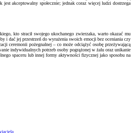
 jest akceptowalny społecznie; jednak coraz więcej ludzi dostrzega
skiego, kto stracił swojego ukochanego zwierzaka, warto okazać mu
y i dać jej przestrzeń do wyrażenia swoich emocji bez oceniania czy
acji ceremonii pożegnalnej – co może odciążyć osobę przeżywającą
owanie indywidualnych potrzeb osoby pogrążonej w żalu oraz unikanie
nego spaceru lub innej formy aktywności fizycznej jako sposobu na
jaciela