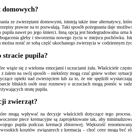
ąt domowych?
nia ze zwierzętami domowymi, istnieją także inne alternatywy, które
 przepisy prawne na to pozwalają. Taki sposób pożegnania daje możli
upila nawet po jego śmierci. Inną opcją jest biodegradowalna urna l
zbogacenia gleby i stworzenia nowego życia w miejscu pochówku. Ist
nim można nosić ze sobą część ukochanego zwierzęcia w codziennym życ
 stracie pupila?
óre wiąże się z wieloma emocjami i uczuciami żalu. Właściciele częs
e z żalem na swój sposób – niektórzy mogą czuć gniew wobec sytuacji 
yczące opieki nad zwierzęciem lub za to, że nie spędzili wystarczaj
 Wsparcie bliskich osób oraz rozmowy o uczuciach mogą pomóc w radz
eżywających stratę pupila.
cji zwierząt?
tóre mogą wpływać na decyzje właścicieli dotyczące tego procesu. 
woczesne piece kremacyjne są zaprojektowane tak, aby minimalizowa
wojego pupila podczas kremacji zbiorowej. Większość renomowanyc
 wysokich kosztów związanych z kremacją – choć ceny mogą być róż