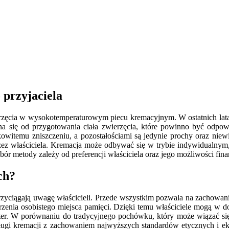
 przyjaciela
erzęcia w wysokotemperaturowym piecu kremacyjnym. W ostatnich latac
na się od przygotowania ciała zwierzęcia, które powinno być odpo
łkowitemu zniszczeniu, a pozostałościami są jedynie prochy oraz niew
 właściciela. Kremacja może odbywać się w trybie indywidualnym, g
ór metody zależy od preferencji właściciela oraz jego możliwości fin
ch?
rzyciągają uwagę właścicieli. Przede wszystkim pozwala na zachowani
rzenia osobistego miejsca pamięci. Dzięki temu właściciele mogą w
rakter. W porównaniu do tradycyjnego pochówku, który może wiązać s
sługi kremacji z zachowaniem najwyższych standardów etycznych i e