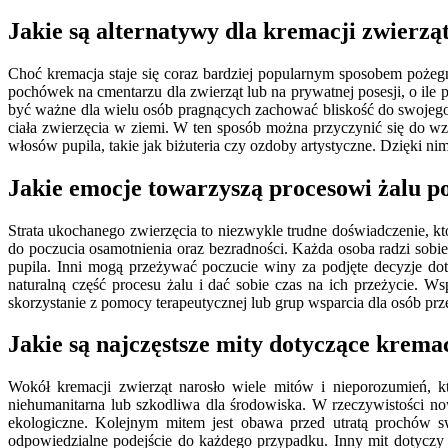
Jakie są alternatywy dla kremacji zwierz
Choć kremacja staje się coraz bardziej popularnym sposobem pożegna
pochówek na cmentarzu dla zwierząt lub na prywatnej posesji, o ile
być ważne dla wielu osób pragnących zachować bliskość do swojego p
ciała zwierzęcia w ziemi. W ten sposób można przyczynić się do w
włosów pupila, takie jak biżuteria czy ozdoby artystyczne. Dzięki 
Jakie emocje towarzyszą procesowi żalu po
Strata ukochanego zwierzęcia to niezwykle trudne doświadczenie, kt
do poczucia osamotnienia oraz bezradności. Każda osoba radzi sobi
pupila. Inni mogą przeżywać poczucie winy za podjęte decyzje dot
naturalną część procesu żalu i dać sobie czas na ich przeżycie.
skorzystanie z pomocy terapeutycznej lub grup wsparcia dla osób prz
Jakie są najczęstsze mity dotyczące krema
Wokół kremacji zwierząt narosło wiele mitów i nieporozumień, k
niehumanitarna lub szkodliwa dla środowiska. W rzeczywistości no
ekologiczne. Kolejnym mitem jest obawa przed utratą prochów s
odpowiedzialne podejście do każdego przypadku. Inny mit dotyczy