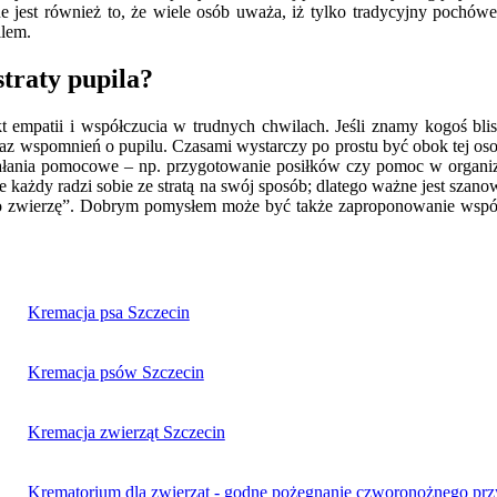
jest również to, że wiele osób uważa, iż tylko tradycyjny pochówek
ilem.
traty pupila?
t empatii i współczucia w trudnych chwilach. Jeśli znamy kogoś bli
z wspomnień o pupilu. Czasami wystarczy po prostu być obok tej osob
iałania pomocowe – np. przygotowanie posiłków czy pomoc w organiz
 każdy radzi sobie ze stratą na swój sposób; dlatego ważne jest szan
ylko zwierzę”. Dobrym pomysłem może być także zaproponowanie wspól
Kremacja psa Szczecin
Kremacja psów Szczecin
Kremacja zwierząt Szczecin
Krematorium dla zwierząt - godne pożegnanie czworonożnego przy