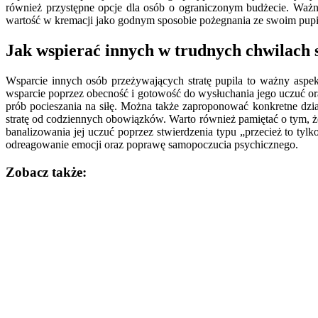
również przystępne opcje dla osób o ograniczonym budżecie. Ważne 
wartość w kremacji jako godnym sposobie pożegnania ze swoim pup
Jak wspierać innych w trudnych chwilach s
Wsparcie innych osób przeżywających stratę pupila to ważny aspek
wsparcie poprzez obecność i gotowość do wysłuchania jego uczuć ora
prób pocieszania na siłę. Można także zaproponować konkretne dz
stratę od codziennych obowiązków. Warto również pamiętać o tym, że
banalizowania jej uczuć poprzez stwierdzenia typu „przecież to t
odreagowanie emocji oraz poprawę samopoczucia psychicznego.
Zobacz także:
Nawigacja
wpisu