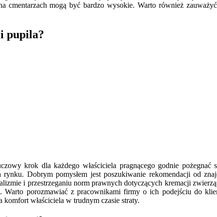
 na cmentarzach mogą być bardzo wysokie. Warto również zauważyć, 
i pupila?
uczowy krok dla każdego właściciela pragnącego godnie pożegnać swo
na rynku. Dobrym pomysłem jest poszukiwanie rekomendacji od znajo
jonalizmie i przestrzeganiu norm prawnych dotyczących kremacji zwier
. Warto porozmawiać z pracownikami firmy o ich podejściu do klien
komfort właściciela w trudnym czasie straty.