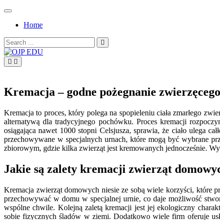
Skip
to
Home
content
Search
for:
OJP EDU
Kremacja – godne pożegnanie zwierzęcego
Kremacja to proces, który polega na spopieleniu ciała zmarłego zwi
alternatywą dla tradycyjnego pochówku. Proces kremacji rozpoczy
osiągająca nawet 1000 stopni Celsjusza, sprawia, że ciało ulega ca
przechowywane w specjalnych urnach, które mogą być wybrane przez
zbiorowym, gdzie kilka zwierząt jest kremowanych jednocześnie. Wyb
Jakie są zalety kremacji zwierząt domowy
Kremacja zwierząt domowych niesie ze sobą wiele korzyści, które p
przechowywać w domu w specjalnej urnie, co daje możliwość stwo
wspólne chwile. Kolejną zaletą kremacji jest jej ekologiczny cha
sobie fizycznych śladów w ziemi. Dodatkowo wiele firm oferuje u