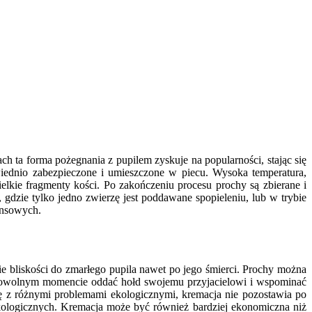
h ta forma pożegnania z pupilem zyskuje na popularności, stając się
wiednio zabezpieczone i umieszczone w piecu. Wysoka temperatura,
ielkie fragmenty kości. Po zakończeniu procesu prochy są zbierane i
dzie tylko jedno zwierzę jest poddawane spopieleniu, lub w trybie
ansowych.
e bliskości do zmarłego pupila nawet po jego śmierci. Prochy można
 dowolnym momencie oddać hołd swojemu przyjacielowi i wspominać
ię z różnymi problemami ekologicznymi, kremacja nie pozostawia po
kologicznych. Kremacja może być również bardziej ekonomiczna niż