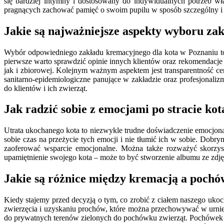
się bardziej intymny i dostosowany do indywidualnych potrzeb wła
pragnących zachować pamięć o swoim pupilu w sposób szczególny i 
Jakie są najważniejsze aspekty wyboru za
Wybór odpowiedniego zakładu kremacyjnego dla kota w Poznaniu to 
pierwsze warto sprawdzić opinie innych klientów oraz rekomendacje 
jak i zbiorowej. Kolejnym ważnym aspektem jest transparentność ce
sanitarno-epidemiologiczne panujące w zakładzie oraz profesjonaliz
do klientów i ich zwierząt.
Jak radzić sobie z emocjami po stracie kot
Utrata ukochanego kota to niezwykle trudne doświadczenie emocjonal
sobie czas na przeżycie tych emocji i nie tłumić ich w sobie. Dob
zaoferować wsparcie emocjonalne. Można także rozważyć skorzyst
upamiętnienie swojego kota – może to być stworzenie albumu ze zdj
Jakie są różnice między kremacją a poch
Kiedy stajemy przed decyzją o tym, co zrobić z ciałem naszego uko
zwierzęcia i uzyskaniu prochów, które można przechowywać w urnie 
do prywatnych terenów zielonych do pochówku zwierząt. Pochówek na