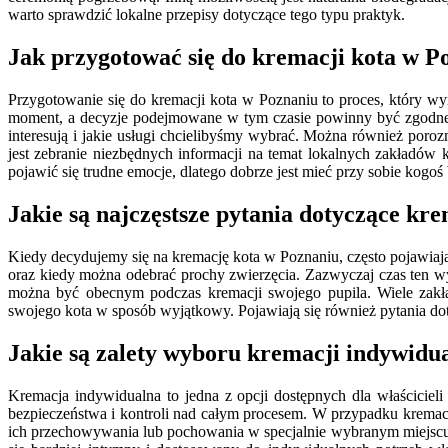
warto sprawdzić lokalne przepisy dotyczące tego typu praktyk.
Jak przygotować się do kremacji kota w P
Przygotowanie się do kremacji kota w Poznaniu to proces, który wy
moment, a decyzje podejmowane w tym czasie powinny być zgodne z
interesują i jakie usługi chcielibyśmy wybrać. Można również por
jest zebranie niezbędnych informacji na temat lokalnych zakładów
pojawić się trudne emocje, dlatego dobrze jest mieć przy sobie kogoś
Jakie są najczęstsze pytania dotyczące kr
Kiedy decydujemy się na kremację kota w Poznaniu, często pojawiają 
oraz kiedy można odebrać prochy zwierzęcia. Zazwyczaj czas ten wyn
można być obecnym podczas kremacji swojego pupila. Wiele zakł
swojego kota w sposób wyjątkowy. Pojawiają się również pytania d
Jakie są zalety wyboru kremacji indywidua
Kremacja indywidualna to jedna z opcji dostępnych dla właścicie
bezpieczeństwa i kontroli nad całym procesem. W przypadku kremacj
ich przechowywania lub pochowania w specjalnie wybranym miejscu. D