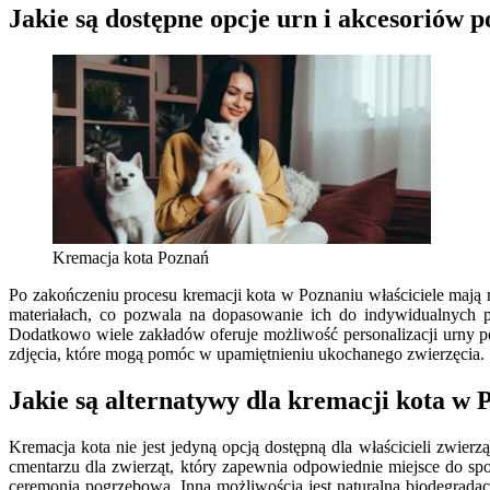
Jakie są dostępne opcje urn i akcesoriów p
Kremacja kota Poznań
Po zakończeniu procesu kremacji kota w Poznaniu właściciele mają 
materiałach, co pozwala na dopasowanie ich do indywidualnych p
Dodatkowo wiele zakładów oferuje możliwość personalizacji urny popr
zdjęcia, które mogą pomóc w upamiętnieniu ukochanego zwierzęcia.
Jakie są alternatywy dla kremacji kota w 
Kremacja kota nie jest jedyną opcją dostępną dla właścicieli zwierz
cmentarzu dla zwierząt, który zapewnia odpowiednie miejsce do sp
ceremonią pogrzebową. Inną możliwością jest naturalna biodegradacj