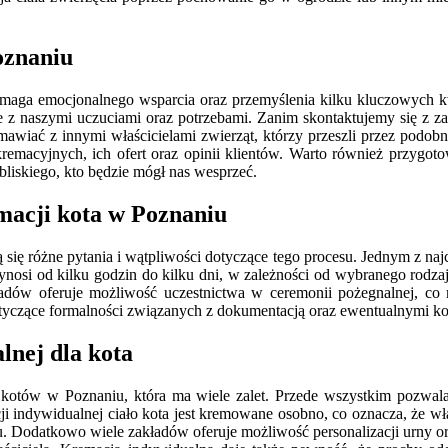
oznaniu
maga emocjonalnego wsparcia oraz przemyślenia kilku kluczowych kwe
 naszymi uczuciami oraz potrzebami. Zanim skontaktujemy się z zak
ozmawiać z innymi właścicielami zwierząt, którzy przeszli przez pod
 kremacyjnych, ich ofert oraz opinii klientów. Warto również przygo
 bliskiego, kto będzie mógł nas wesprzeć.
emacji kota w Poznaniu
się różne pytania i wątpliwości dotyczące tego procesu. Jednym z najcz
osi od kilku godzin do kilku dni, w zależności od wybranego rodzaju
adów oferuje możliwość uczestnictwa w ceremonii pożegnalnej, co
otyczące formalności związanych z dokumentacją oraz ewentualnymi k
lnej dla kota
li kotów w Poznaniu, która ma wiele zalet. Przede wszystkim pozwa
i indywidualnej ciało kota jest kremowane osobno, co oznacza, że wła
odatkowo wiele zakładów oferuje możliwość personalizacji urny oraz 