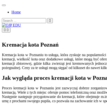
Skip
to
Home
content
Search
for:
OJP EDU
Kremacja kota Poznań
Kremacja kota w Poznaniu to usługa, która zyskuje na popularności
kremacji, wielkość kota oraz dodatkowe usługi, które mogą być of
kremacji zbiorowej, gdzie kilka zwierząt jest kremowanych jednoc
pożegnalnej. Ceny za te usługi mogą sięgać od kilkuset do nawet kilk
Jak wygląda proces kremacji kota w Pozn
Proces kremacji kota w Poznaniu jest zazwyczaj dobrze zorganizo
kremacją. Wiele z tych miejsc oferuje pomoc telefoniczną oraz możli
Następnie następuje przygotowanie do kremacji, które obejmuje m.i
urnę z prochami swojego pupila, co pozwala na zachowanie ich w s