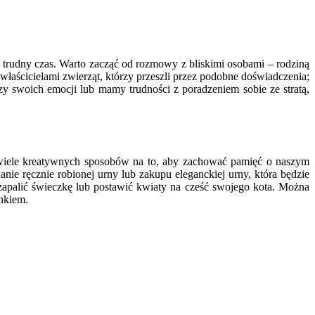
 trudny czas. Warto zacząć od rozmowy z bliskimi osobami – rodziną
aścicielami zwierząt, którzy przeszli przez podobne doświadczenia;
zy swoich emocji lub mamy trudności z poradzeniem sobie ze stratą,
e wiele kreatywnych sposobów na to, aby zachować pamięć o naszym
ie ręcznie robionej urny lub zakupu eleganckiej urny, która będzie
zapalić świeczkę lub postawić kwiaty na cześć swojego kota. Można
nkiem.