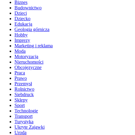
Biznes
Budownictwo
Dzieci
Dziecko
Edukacja
Geologia górnicza
Hobby
Imprezy
Marketing i reklama
Moda
Motoryzacja
Nieruchomości
Obcojęzyczne
Praca
Prawo
Przemysł
Rolnictwo
Siebdruck
Sklepy
Sport
Technologie
Transport
Turystyka
Ukryte Zajawki
Uroda