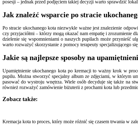
posesji – jednak przed podjęciem takiej decyzji warto sprawdzić l
Jak znaleźć wsparcie po stracie ukochaneg
Po stracie ukochanego kota niezwykle ważne jest znalezienie odpow
czy przyjaciółmi – którzy mogą okazać nam empatię i zrozumienie d
dzielenie się wspomnieniami o naszych pupilach może przynieść ulg
warto rozważyć skorzystanie z pomocy terapeuty specjalizującego się
Jakie są najlepsze sposoby na upamiętnien
Upamiętnienie ukochanego kota po kremacji to ważny krok w proce
pupilu. Można stworzyć specjalny album ze zdjęciami, w którym umi
pasować do wystroju wnętrza. Wiele osób decyduje się także na st
również rozważyć zamówienie biżuterii z prochami kota lub przedmi
Zobacz także:
Nawigacja
wpisu
Kremacja kota to proces, który może różnić się czasem trwania w za