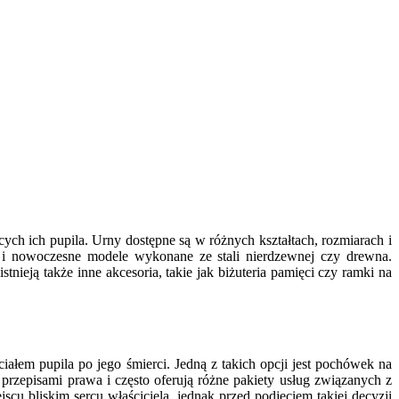
ch ich pupila. Urny dostępne są w różnych kształtach, rozmiarach i
k i nowoczesne modele wykonane ze stali nierdzewnej czy drewna.
nieją także inne akcesoria, takie jak biżuteria pamięci czy ramki na
ciałem pupila po jego śmierci. Jedną z takich opcji jest pochówek na
rzepisami prawa i często oferują różne pakiety usług związanych z
cu bliskim sercu właściciela, jednak przed podjęciem takiej decyzji