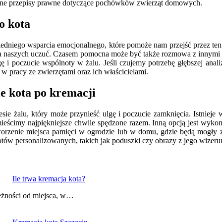
okalne przepisy prawne dotyczące pochówków zwierząt domowych.
o kota
iedniego wsparcia emocjonalnego, które pomoże nam przejść przez ten
la naszych uczuć. Czasem pomocna może być także rozmowa z innymi wł
ę i poczucie wspólnoty w żalu. Jeśli czujemy potrzebę głębszej anali
 w pracy ze zwierzętami oraz ich właścicielami.
ie kota po kremacji
sie żalu, który może przynieść ulgę i poczucie zamknięcia. Istniej
eścimy najpiękniejsze chwile spędzone razem. Inną opcją jest wykonan
worzenie miejsca pamięci w ogrodzie lub w domu, gdzie będą mogły 
otów personalizowanych, takich jak poduszki czy obrazy z jego wizeru
Ile trwa kremacja kota?
leżności od miejsca, w…