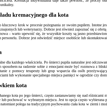
ściciela. Kremacja indywidualna daje także pewność, że prochy odd
unikalny.
kładu kremacyjnego dla kota
kluczowy krok w procesie pożegnania ze swoim pupilem. Istotne jest
znajomych lub weterynarzy. Dobrze jest również zapoznać się z ofert
nowa – warto upewnić się, że wszystkie koszty są jasno przedstawio
m personelu. Dobrze jest odwiedzić miejsce osobiście lub skontaktować
a
ne dla każdego właściciela. Po śmierci pupila naturalne jest odczuwan
rym sposobem na radzenie sobie z emocjami może być rozmowa z bliskim
anie z pomocy terapeuty lub grup wsparcia dla osób przeżywającyc
ęciami lub wykonanie specjalnego miejsca pamięci w ogrodzie czy dom
ówkiem kota
chanego kota po jego śmierci, często zastanawiamy się nad różnicami 
lub pochować w wybranym miejscu. Jest to opcja często wybierana pr
tomiast polega na tradycyjnym pochowaniu ciała kota w ziemi i może