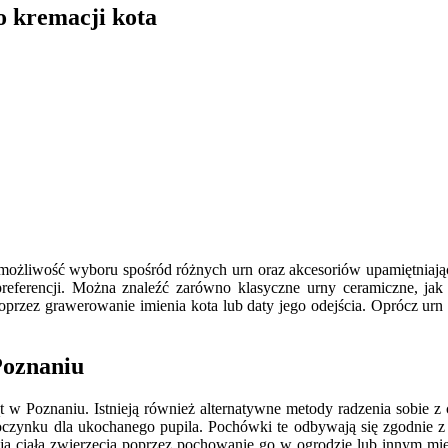
o kremacji kota
możliwość wyboru spośród różnych urn oraz akcesoriów upamiętniający
referencji. Można znaleźć zarówno klasyczne urny ceramiczne, ja
zez grawerowanie imienia kota lub daty jego odejścia. Oprócz urn ist
Poznaniu
ąt w Poznaniu. Istnieją również alternatywne metody radzenia sobie z 
oczynku dla ukochanego pupila. Pochówki te odbywają się zgodnie z p
a ciała zwierzęcia poprzez pochowanie go w ogrodzie lub innym miejs