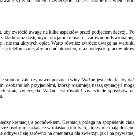
awane są tylko jednemu zwierzęciu, co jest istotne dla wielu osób
, aby zwrócić uwagę na kilka aspektów przed podjęciem decyzji. Po
ą zakładu oraz dostępnymi opcjami kremacji – zarówno indywidualnej,
ne i nie ma ukrytych opłat. Warto również zwrócić uwagę na warunki
 się telefonicznie, aby ocenić atmosferę oraz podejście pracowników
ie smutku, żalu czy nawet poczucia winy. Ważne jest jednak, aby dać
i osobami lub przyjaciółmi, którzy rozumieją naszą sytuację i mogą
h stratę zwierzęcia. Ważne jest również znalezienie sposobów na
u.
między kremacją a pochówkiem. Kremacja polega na spopieleniu ciała
zez osoby mieszkające w miastach lub tych, którzy nie mają dostępu
 odbywać się zarówno na cmentarzu dla zwierząt, jak i na prywatnej