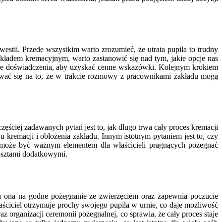
stii. Przede wszystkim warto zrozumieć, że utrata pupila to trudny
ładem kremacyjnym, warto zastanowić się nad tym, jakie opcje nas
obne doświadczenia, aby uzyskać cenne wskazówki. Kolejnym krokiem
tować się na to, że w trakcie rozmowy z pracownikami zakładu mogą
ęściej zadawanych pytań jest to, jak długo trwa cały proces kremacji
 kremacji i obłożenia zakładu. Innym istotnym pytaniem jest to, czy
 może być ważnym elementem dla właścicieli pragnących pożegnać
osztami dodatkowymi.
la ona na godne pożegnanie ze zwierzęciem oraz zapewnia poczucie
ściciel otrzymuje prochy swojego pupila w urnie, co daje możliwość
organizacji ceremonii pożegnalnej, co sprawia, że cały proces staje