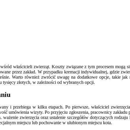
 wśród właścicieli zwierząt. Koszty związane z tym procesem mogą si
erowane przez zakład. W przypadku kremacji indywidualnej, gdzie zw
ześnie. Warto również zwrócić uwagę na dodatkowe opcje, takie jak 
u tysięcy złotych, w zależności od wybranych opcji.
aniu
wany i przebiega w kilku etapach. Po pierwsze, właściciel zwierzę
wość umówienia wizyty. Po przyjęciu zgłoszenia, pracownicy zakładu prz
n. ważenie zwierzęcia oraz ustalenie szczegółów dotyczących rodzaju 
pecjalnym miejscu lub pochowanie w ulubionym miejscu kota.