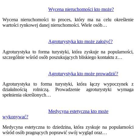
Nawigacja
Wycena nieruchomości kto może?
wpisu
Wycena nieruchomości to proces, który ma na celu określenie
wartości rynkowej danej nieruchomości. Wiele osób…
Agroturystyka kto może założyć?
Agroturystyka to forma turystyki, która zyskuje na popularności,
szczególnie wśród osób poszukujących bliskiego kontaktu z…
Agroturystyka kto może prowadzić?
Agroturystyka to forma turystyki, która łączy wypoczynek z
działalnością rolniczą. Prowadzenie agroturystyki wymaga
spełnienia określonych…
Medycyna estetyczna kto może
wykonywać?
Medycyna estetyczna to dziedzina, która zyskuje na popularności
wśród osób pragnących poprawić swój wygląd oraz…