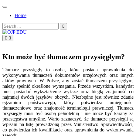
Skip
to
Home
content
Search
for:
OJP EDU
Kto może być tłumaczem przysięgłym?
Tłumacz przysięgły to osoba, która posiada uprawnienia do
wykonywania tłumaczeń dokumentów urzędowych oraz innych
aktów prawnych. W Polsce, aby zostać tłumaczem przysięgłym,
należy spełnić określone wymagania. Przede wszystkim, kandydat
musi posiadać wykształcenie wyższe oraz biegłą znajomość co
najmniej dwóch języków obcych. Niezbędne jest również zdanie
egzaminu państwowego, który potwierdza umiejętności
tłumaczeniowe oraz znajomość terminologii prawniczej. Tłumacz
przysięgły musi być osobą pełnoletnią i nie może być karany za
przestępstwa umyślne. Warto zaznaczyć, że tłumacze przysięgli są
wpisani na listę prowadzoną przez Ministerstwo Sprawiedliwości,
co potwierdza ich kwalifikacje oraz uprawnienia do wykonywania
zawodu.