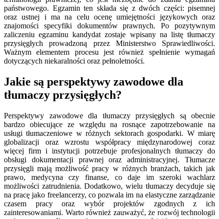
państwowego. Egzamin ten składa się z dwóch części: pisemnej
oraz ustnej i ma na celu ocenę umiejętności językowych oraz
znajomości specyfiki dokumentów prawnych. Po pozytywnym
zaliczeniu egzaminu kandydat zostaje wpisany na listę tłumaczy
przysięgłych prowadzoną przez Ministerstwo Sprawiedliwości.
Ważnym elementem procesu jest również spełnienie wymagań
dotyczących niekaralności oraz pełnoletności.
Jakie są perspektywy zawodowe dla
tłumaczy przysięgłych?
Perspektywy zawodowe dla tłumaczy przysięgłych są obecnie
bardzo obiecujące ze względu na rosnące zapotrzebowanie na
usługi tłumaczeniowe w różnych sektorach gospodarki. W miarę
globalizacji oraz wzrostu współpracy międzynarodowej coraz
więcej firm i instytucji potrzebuje profesjonalnych tłumaczy do
obsługi dokumentacji prawnej oraz administracyjnej. Tłumacze
przysięgli mają możliwość pracy w różnych branżach, takich jak
prawo, medycyna czy finanse, co daje im szeroki wachlarz
możliwości zatrudnienia. Dodatkowo, wielu tłumaczy decyduje się
na pracę jako freelancerzy, co pozwala im na elastyczne zarządzanie
czasem pracy oraz wybór projektów zgodnych z ich
zainteresowaniami. Warto również zauważyć, że rozwój technologii