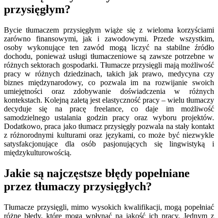
przysięgłym?
Bycie tłumaczem przysięgłym wiąże się z wieloma korzyściami
zarówno finansowymi, jak i zawodowymi. Przede wszystkim,
osoby wykonujące ten zawód mogą liczyć na stabilne źródło
dochodu, ponieważ usługi tłumaczeniowe są zawsze potrzebne w
różnych sektorach gospodarki. Tłumacze przysięgli mają możliwość
pracy w różnych dziedzinach, takich jak prawo, medycyna czy
biznes międzynarodowy, co pozwala im na rozwijanie swoich
umiejętności oraz zdobywanie doświadczenia w różnych
kontekstach. Kolejną zaletą jest elastyczność pracy – wielu tłumaczy
decyduje się na pracę freelance, co daje im możliwość
samodzielnego ustalania godzin pracy oraz wyboru projektów.
Dodatkowo, praca jako tłumacz przysięgły pozwala na stały kontakt
z różnorodnymi kulturami oraz językami, co może być niezwykle
satysfakcjonujące dla osób pasjonujących się lingwistyką i
międzykulturowością.
Jakie są najczęstsze błędy popełniane
przez tłumaczy przysięgłych?
Tłumacze przysięgli, mimo wysokich kwalifikacji, mogą popełniać
różne błędy, które mogą wpłynąć na jakość ich pracy. Jednym z