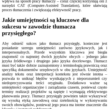
wpływa na sposób pracy tłumaczy – coraz częściej korzystają oni z
narzędzi CAT (Computer-Assisted Translation), które ułatwiają
proces tłumaczenia i zwiększają efektywność pracy.
Jakie umiejętności są kluczowe dla
sukcesu w zawodzie tłumacza
przysięgłego?
Aby odnieść sukces jako tłumacz przysięgły, konieczne jest
posiadanie szeregu umiejętności zarówno językowych, jak i
interpersonalnych. Przede wszystkim kluczowa jest biegła
znajomość co najmniej dwóch języków obcych – jednego jako
języka źródłowego i drugiego jako języka docelowego. Tłumacz
musi być także dobrze zaznajomiony z terminologią prawniczą oraz
specyfiką dokumentów urzędowych w obu językach. Umiejętność
analizy tekstu oraz interpretacji kontekstu jest równie istotna –
pozwala to uniknąć błędów wynikających z nieporozumień czy
niedoprecyzowania treści oryginału. Dodatkowo ważne są
umiejętności organizacyjne i zarządzania czasem, ponieważ często
terminy realizacji projektów są napięte i wymagają efektywnego
planowania pracy. Tłumacz przysięgły powinien także wykazywać
się wysoką etyką zawodową oraz rzetelnością w wykonywaniu
swoich obowiązków, ponieważ jego praca ma istotne znaczenie dla