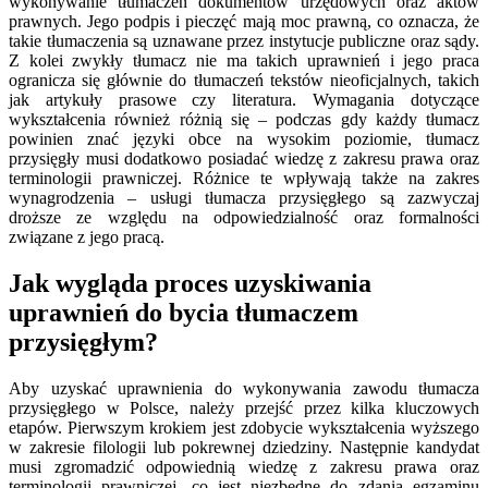
wykonywanie tłumaczeń dokumentów urzędowych oraz aktów
prawnych. Jego podpis i pieczęć mają moc prawną, co oznacza, że
takie tłumaczenia są uznawane przez instytucje publiczne oraz sądy.
Z kolei zwykły tłumacz nie ma takich uprawnień i jego praca
ogranicza się głównie do tłumaczeń tekstów nieoficjalnych, takich
jak artykuły prasowe czy literatura. Wymagania dotyczące
wykształcenia również różnią się – podczas gdy każdy tłumacz
powinien znać języki obce na wysokim poziomie, tłumacz
przysięgły musi dodatkowo posiadać wiedzę z zakresu prawa oraz
terminologii prawniczej. Różnice te wpływają także na zakres
wynagrodzenia – usługi tłumacza przysięgłego są zazwyczaj
droższe ze względu na odpowiedzialność oraz formalności
związane z jego pracą.
Jak wygląda proces uzyskiwania
uprawnień do bycia tłumaczem
przysięgłym?
Aby uzyskać uprawnienia do wykonywania zawodu tłumacza
przysięgłego w Polsce, należy przejść przez kilka kluczowych
etapów. Pierwszym krokiem jest zdobycie wykształcenia wyższego
w zakresie filologii lub pokrewnej dziedziny. Następnie kandydat
musi zgromadzić odpowiednią wiedzę z zakresu prawa oraz
terminologii prawniczej, co jest niezbędne do zdania egzaminu