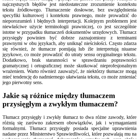
najczęstszych błędów jest niedostateczne zrozumienie kontekstu
tekstu źródłowego. Tłumaczenie dosłowne, bez uwzględnienia
specyfiki kulturowej i kontekstu prawnego, może prowadzić do
nieporozumień i błędnych interpretacji. Kolejnym problemem jest
niewłaściwe użycie terminologii prawniczej, co jest szczególnie
istotne w przypadku tłumaczeń dokumentów urzędowych. Tłumacz
przysięgły powinien być dobrze zaznajomiony z terminami
prawnymi w obu językach, aby uniknąć nieścisłości. Często zdarza
się również, że tłumacze pomijają lub źle interpretują niuanse
językowe, co może prowadzić do utraty sensu oryginalnego tekstu.
Dodatkowo, brak staranności w sprawdzaniu poprawności
gramatycznej i ortograficznej może skutkować nieprofesjonalnym
wrażeniem. Warto również zauważyć, że niektórzy tłumacze mogą
mieć tendencję do nadmiernego ułatwiania tekstu, co może zmieniać
jego pierwotny sens.
Jakie są różnice między tłumaczem
przysięgłym a zwykłym tłumaczem?
Tłumacz przysięgły i zwykły tłumacz to dwa różne zawody, które
różnią się zarówno zakresem obowiązków, jak i wymaganiami
formalnymi. Tłumacz przysięgły posiada specjalne uprawnienia
nadane przez Ministerstwo Sprawiedliwości, które pozwalają mu na