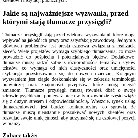
klientów i instytucji publicznych.
Jakie są najważniejsze wyzwania, przed
którymi stają tłumacze przysięgli?
Tłumacze przysięgli stają przed wieloma wyzwaniami, które mogą
wpływać na jakość ich pracy oraz satysfakcję zawodową. Jednym z
głównych problemów jest presja czasowa związana z realizacją
zleceń. Wiele projektów wymaga szybkiego tłumaczenia, co może
prowadzić do pośpiechu i potencjalnych błędów. Dodatkowo,
tłumacze muszą radzić sobie z różnorodnością tematów i stylów
tekstów, co wymaga od nich elastyczności oraz umiejętności
szybkiego przystosowania się do nowych dziedzin. Kolejnym
wyzwaniem jest ciągłe doskonalenie się w zakresie terminologii
prawniczej oraz znajomości przepisów, które mogą ulegać
zmianom. Tłumacze przysięgli muszą również dbać o swoje
zdrowie psychiczne, ponieważ praca w tym zawodzie często wiąże
się z dużym stresem i odpowiedzialnością. Wreszcie, rynek usług
tłumaczeniowych jest bardzo konkurencyjny, co sprawia, że
tłumacze muszą nieustannie poszukiwać nowych klientów oraz
rozwijać swoje umiejętności, aby utrzymać się na czołowej pozycji
w branży.
Zobacz także: