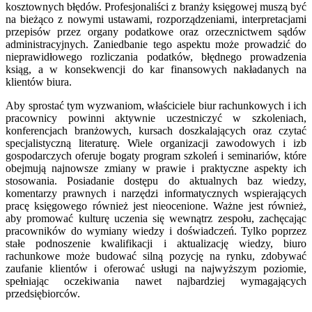
kosztownych błędów. Profesjonaliści z branży księgowej muszą być
na bieżąco z nowymi ustawami, rozporządzeniami, interpretacjami
przepisów przez organy podatkowe oraz orzecznictwem sądów
administracyjnych. Zaniedbanie tego aspektu może prowadzić do
nieprawidłowego rozliczania podatków, błędnego prowadzenia
ksiąg, a w konsekwencji do kar finansowych nakładanych na
klientów biura.
Aby sprostać tym wyzwaniom, właściciele biur rachunkowych i ich
pracownicy powinni aktywnie uczestniczyć w szkoleniach,
konferencjach branżowych, kursach doszkalających oraz czytać
specjalistyczną literaturę. Wiele organizacji zawodowych i izb
gospodarczych oferuje bogaty program szkoleń i seminariów, które
obejmują najnowsze zmiany w prawie i praktyczne aspekty ich
stosowania. Posiadanie dostępu do aktualnych baz wiedzy,
komentarzy prawnych i narzędzi informatycznych wspierających
pracę księgowego również jest nieocenione. Ważne jest również,
aby promować kulturę uczenia się wewnątrz zespołu, zachęcając
pracowników do wymiany wiedzy i doświadczeń. Tylko poprzez
stałe podnoszenie kwalifikacji i aktualizację wiedzy, biuro
rachunkowe może budować silną pozycję na rynku, zdobywać
zaufanie klientów i oferować usługi na najwyższym poziomie,
spełniając oczekiwania nawet najbardziej wymagających
przedsiębiorców.