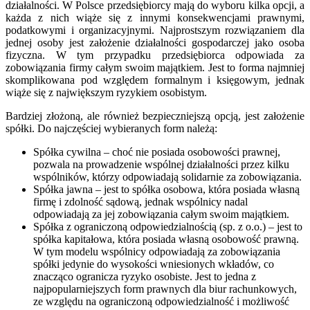
działalności. W Polsce przedsiębiorcy mają do wyboru kilka opcji, a
każda z nich wiąże się z innymi konsekwencjami prawnymi,
podatkowymi i organizacyjnymi. Najprostszym rozwiązaniem dla
jednej osoby jest założenie działalności gospodarczej jako osoba
fizyczna. W tym przypadku przedsiębiorca odpowiada za
zobowiązania firmy całym swoim majątkiem. Jest to forma najmniej
skomplikowana pod względem formalnym i księgowym, jednak
wiąże się z największym ryzykiem osobistym.
Bardziej złożoną, ale również bezpieczniejszą opcją, jest założenie
spółki. Do najczęściej wybieranych form należą:
Spółka cywilna – choć nie posiada osobowości prawnej,
pozwala na prowadzenie wspólnej działalności przez kilku
wspólników, którzy odpowiadają solidarnie za zobowiązania.
Spółka jawna – jest to spółka osobowa, która posiada własną
firmę i zdolność sądową, jednak wspólnicy nadal
odpowiadają za jej zobowiązania całym swoim majątkiem.
Spółka z ograniczoną odpowiedzialnością (sp. z o.o.) – jest to
spółka kapitałowa, która posiada własną osobowość prawną.
W tym modelu wspólnicy odpowiadają za zobowiązania
spółki jedynie do wysokości wniesionych wkładów, co
znacząco ogranicza ryzyko osobiste. Jest to jedna z
najpopularniejszych form prawnych dla biur rachunkowych,
ze względu na ograniczoną odpowiedzialność i możliwość