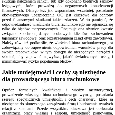
skutkuje nałożeniem sankcji, lub gdy dokonano błędnych zapisów
księgowych, które prowadzą do negatywnych konsekwencji
finansowych. Dlatego też, jak wspomniano wcześniej, posiadanie
obowiązkowego ubezpieczenia OC jest kluczowe dla ochrony
przed finansowymi skutkami takich zdarzeń. Warto pamiętać, że
odpowiedzialność właściciela biura rachunkowego nie ogranicza się
tylko do błędów merytorycznych. Obejmuje ona również kwestie
związane z ochroną danych osobowych klientów, zachowaniem
tajemnicy zawodowej oraz przestrzeganiem zasad etyki zawodowej.
Należy również podkreślić, że właściciel biura rachunkowego jest
zobowiązany do zapewnienia odpowiednich warunków pracy dla
swoich pracowników, w tym dostępu do niezbędnych narzędzi i
szkoleń, aby zapewnić najwyższą jakość świadczonych usług i
minimalizować ryzyko popełnienia błędów.
Jakie umiejętności i cechy są niezbędne
dla prowadzącego biuro rachunkowe
Oprócz formalnych kwalifikacji i wiedzy merytorycznej,
prowadzenie własnego biura rachunkowego wymaga posiadania
szeregu specyficznych umiejętności i cech charakteru, które są
niezbędne do skutecznego zarządzania firmą i budowania trwałych
relacji z klientami. Przede wszystkim, kluczowa jest doskonała
organizacja pracy własnej i zespołu, umiejętność planowania,