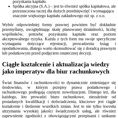
pozyskania kapitału.
Spółka akcyjna (S.A.) – jest to również spółka kapitałowa, ale
przeznaczona raczej dla dużych przedsięwzięć i wymagająca
znacznie większego kapitału zakładowego niż sp. z o.o.
Wybór odpowiedniej formy prawnej powinien być dokładnie
przemyślany, uwzględniając skalę planowanej działalności, liczbę
wspólników, potrzebę pozyskania kapitału oraz poziom
akceptowalnego ryzyka. Każda z tych form ma swoje specyficzne
wymagania dotyczące rejestracji, prowadzenia ksiąg i
opodatkowania, dlatego warto skonsultować się z doradcą prawnym
lub podatkowym przed podjęciem ostatecznej decyzji.
Ciągłe kształcenie i aktualizacja wiedzy
jako imperatyw dla biur rachunkowych
Świat finansów i rachunkowości to dynamicznie zmieniające się
środowisko, w którym przepisy prawa podatkowego i
rachunkowego podlegają częstym nowelizacjom. Dlatego też, dla
każdego, kto prowadzi biuro rachunkowe, niezależnie od
posiadanych kwalifikacji i doświadczenia, kluczowe jest ciągłe
kształcenie i śledzenie wszelkich zmian. Jest to nie tylko kwestia
utrzymania wysokiej jakości świadczonych usług, ale również
zapewnienie zgodności z obowiązującymi przepisami i unikanie