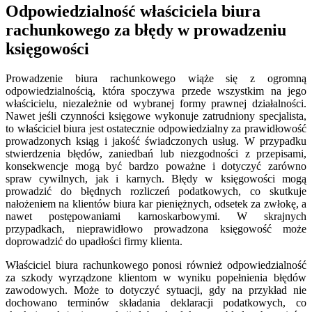
Odpowiedzialność właściciela biura
rachunkowego za błędy w prowadzeniu
księgowości
Prowadzenie biura rachunkowego wiąże się z ogromną
odpowiedzialnością, która spoczywa przede wszystkim na jego
właścicielu, niezależnie od wybranej formy prawnej działalności.
Nawet jeśli czynności księgowe wykonuje zatrudniony specjalista,
to właściciel biura jest ostatecznie odpowiedzialny za prawidłowość
prowadzonych ksiąg i jakość świadczonych usług. W przypadku
stwierdzenia błędów, zaniedbań lub niezgodności z przepisami,
konsekwencje mogą być bardzo poważne i dotyczyć zarówno
spraw cywilnych, jak i karnych. Błędy w księgowości mogą
prowadzić do błędnych rozliczeń podatkowych, co skutkuje
nałożeniem na klientów biura kar pieniężnych, odsetek za zwłokę, a
nawet postępowaniami karnoskarbowymi. W skrajnych
przypadkach, nieprawidłowo prowadzona księgowość może
doprowadzić do upadłości firmy klienta.
Właściciel biura rachunkowego ponosi również odpowiedzialność
za szkody wyrządzone klientom w wyniku popełnienia błędów
zawodowych. Może to dotyczyć sytuacji, gdy na przykład nie
dochowano terminów składania deklaracji podatkowych, co