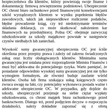
bezpieczeństwa dla klientów, którzy powierzają swoje finanse i
dokumentację firmową zewnętrznemu podmiotowi. Ubezpieczenie
OC chroni biuro rachunkowe przed finansowymi konsekwencjami
szkód wyrządzonych klientom w wyniku popełnienia błędów
zawodowych, takich jak nieprawidłowe rozliczenie podatków,
błędne prowadzenie ksiąg, czy też niedotrzymanie terminów
składania deklaracji, co może skutkować nałożeniem kar
finansowych na przedsiębiorcę. Polisa OC obejmuje zazwyczaj
odszkodowanie za szkody majątkowe powstałe w następstwie
czynów niedbałych lub zaniechań.
Wysokość sumy gwarancyjnej ubezpieczenia OC jest ściśle
określona przez przepisy prawa i zależy od zakresu świadczonych
usług oraz liczby obsługiwanych klientów. Minimalna suma
gwarancyjna jest ustalana przez rozporządzenie Ministra Finansów i
musi być adekwatna do potencjalnego ryzyka. Warto pamiętać, że
posiadanie odpowiednio wysokiej sumy gwarancyjnej jest nie tylko
wymogiem formalnym, ale również buduje zaufanie wśród
klientów. Osoba lub firma szukająca usług księgowych często
zwraca uwagę na fakt, czy potencjalny wykonawca posiada ważne i
adekwatne ubezpieczenie OC. W przypadku, gdy dojdzie do
szkody, ubezpieczyciel przejmuje na siebie ciężar wypłaty
odszkodowania, co chroni majątek biura rachunkowego przed
bankructwem. Dlatego też, przed podjęciem decyzw o rozpoczęciu
działalności, należy dokładnie zapoznać się z ofertą