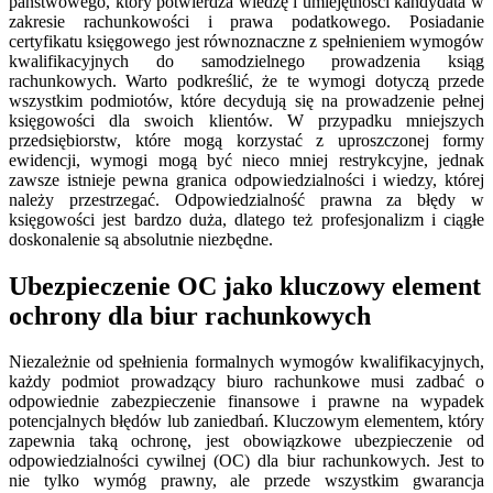
państwowego, który potwierdza wiedzę i umiejętności kandydata w
zakresie rachunkowości i prawa podatkowego. Posiadanie
certyfikatu księgowego jest równoznaczne z spełnieniem wymogów
kwalifikacyjnych do samodzielnego prowadzenia ksiąg
rachunkowych. Warto podkreślić, że te wymogi dotyczą przede
wszystkim podmiotów, które decydują się na prowadzenie pełnej
księgowości dla swoich klientów. W przypadku mniejszych
przedsiębiorstw, które mogą korzystać z uproszczonej formy
ewidencji, wymogi mogą być nieco mniej restrykcyjne, jednak
zawsze istnieje pewna granica odpowiedzialności i wiedzy, której
należy przestrzegać. Odpowiedzialność prawna za błędy w
księgowości jest bardzo duża, dlatego też profesjonalizm i ciągłe
doskonalenie są absolutnie niezbędne.
Ubezpieczenie OC jako kluczowy element
ochrony dla biur rachunkowych
Niezależnie od spełnienia formalnych wymogów kwalifikacyjnych,
każdy podmiot prowadzący biuro rachunkowe musi zadbać o
odpowiednie zabezpieczenie finansowe i prawne na wypadek
potencjalnych błędów lub zaniedbań. Kluczowym elementem, który
zapewnia taką ochronę, jest obowiązkowe ubezpieczenie od
odpowiedzialności cywilnej (OC) dla biur rachunkowych. Jest to
nie tylko wymóg prawny, ale przede wszystkim gwarancja