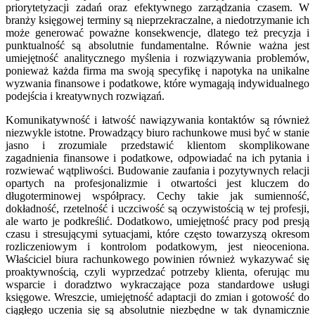
priorytetyzacji zadań oraz efektywnego zarządzania czasem. W
branży księgowej terminy są nieprzekraczalne, a niedotrzymanie ich
może generować poważne konsekwencje, dlatego też precyzja i
punktualność są absolutnie fundamentalne. Równie ważna jest
umiejętność analitycznego myślenia i rozwiązywania problemów,
ponieważ każda firma ma swoją specyfikę i napotyka na unikalne
wyzwania finansowe i podatkowe, które wymagają indywidualnego
podejścia i kreatywnych rozwiązań.
Komunikatywność i łatwość nawiązywania kontaktów są również
niezwykle istotne. Prowadzący biuro rachunkowe musi być w stanie
jasno i zrozumiale przedstawić klientom skomplikowane
zagadnienia finansowe i podatkowe, odpowiadać na ich pytania i
rozwiewać wątpliwości. Budowanie zaufania i pozytywnych relacji
opartych na profesjonalizmie i otwartości jest kluczem do
długoterminowej współpracy. Cechy takie jak sumienność,
dokładność, rzetelność i uczciwość są oczywistością w tej profesji,
ale warto je podkreślić. Dodatkowo, umiejętność pracy pod presją
czasu i stresującymi sytuacjami, które często towarzyszą okresom
rozliczeniowym i kontrolom podatkowym, jest nieoceniona.
Właściciel biura rachunkowego powinien również wykazywać się
proaktywnością, czyli wyprzedzać potrzeby klienta, oferując mu
wsparcie i doradztwo wykraczające poza standardowe usługi
księgowe. Wreszcie, umiejętność adaptacji do zmian i gotowość do
ciągłego uczenia się są absolutnie niezbędne w tak dynamicznie