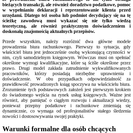
bieżących transakcji, ale również doradztwo podatkowe, pomoc
w wypełnianiu deklaracji i reprezentowanie klienta przed
urzędami. Dlatego też osoba lub podmiot decydujący się na tę
ścieżkę zawodową musi wykazać się nie tylko wiedzą
teoretyczną, ale również praktycznym doświadczeniem i
doskonałą znajomością aktualnych przepisów.
Przede wszystkim, należy rozróżnić dwa główne modele
prowadzenia biura rachunkowego. Pierwszy to sytuacja, gdy
właściciel biura jest jednocześnie osobą wykonującą czynności w
nim, czyli samodzielnym księgowym. Wówczas musi on spełniać
określone wymogi kwalifikacyjne, które są ściśle określone przez
prawo. Drugi model zakłada zatrudnienie wykwalifikowanych
pracowników, którzy posiadają niezbędne uprawnienia i
doświadczenie. W obu przypadkach odpowiedzialność za
prawidłowość prowadzonych ksiąg spoczywa na właścicielu biura.
Zrozumienie tych podstawowych założeń jest pierwszym krokiem
do świadomego wejścia na rynek usług księgowych. Ważne jest
również, aby pamiętać o ciągłym rozwoju i aktualizacji wiedzy,
ponieważ przepisy podatkowe i rachunkowe zmieniają się
dynamicznie, co wymaga od profesjonalistów stałego śledzenia
nowości i dostosowywania swojej praktyki.
Warunki formalne dla osób chcących