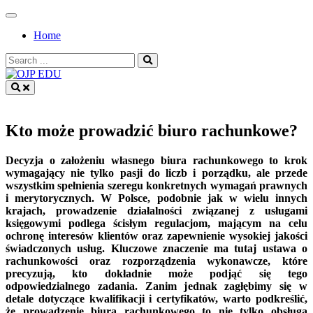
Skip
to
Home
content
Search
for:
OJP EDU
Kto może prowadzić biuro rachunkowe?
Decyzja o założeniu własnego biura rachunkowego to krok
wymagający nie tylko pasji do liczb i porządku, ale przede
wszystkim spełnienia szeregu konkretnych wymagań prawnych
i merytorycznych. W Polsce, podobnie jak w wielu innych
krajach, prowadzenie działalności związanej z usługami
księgowymi podlega ścisłym regulacjom, mającym na celu
ochronę interesów klientów oraz zapewnienie wysokiej jakości
świadczonych usług. Kluczowe znaczenie ma tutaj ustawa o
rachunkowości oraz rozporządzenia wykonawcze, które
precyzują, kto dokładnie może podjąć się tego
odpowiedzialnego zadania. Zanim jednak zagłębimy się w
detale dotyczące kwalifikacji i certyfikatów, warto podkreślić,
że prowadzenie biura rachunkowego to nie tylko obsługa