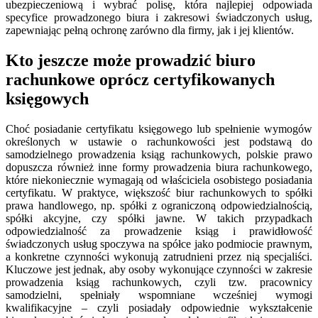
ubezpieczeniową i wybrać polisę, która najlepiej odpowiada
specyfice prowadzonego biura i zakresowi świadczonych usług,
zapewniając pełną ochronę zarówno dla firmy, jak i jej klientów.
Kto jeszcze może prowadzić biuro
rachunkowe oprócz certyfikowanych
księgowych
Choć posiadanie certyfikatu księgowego lub spełnienie wymogów
określonych w ustawie o rachunkowości jest podstawą do
samodzielnego prowadzenia ksiąg rachunkowych, polskie prawo
dopuszcza również inne formy prowadzenia biura rachunkowego,
które niekoniecznie wymagają od właściciela osobistego posiadania
certyfikatu. W praktyce, większość biur rachunkowych to spółki
prawa handlowego, np. spółki z ograniczoną odpowiedzialnością,
spółki akcyjne, czy spółki jawne. W takich przypadkach
odpowiedzialność za prowadzenie ksiąg i prawidłowość
świadczonych usług spoczywa na spółce jako podmiocie prawnym,
a konkretne czynności wykonują zatrudnieni przez nią specjaliści.
Kluczowe jest jednak, aby osoby wykonujące czynności w zakresie
prowadzenia ksiąg rachunkowych, czyli tzw. pracownicy
samodzielni, spełniały wspomniane wcześniej wymogi
kwalifikacyjne – czyli posiadały odpowiednie wykształcenie