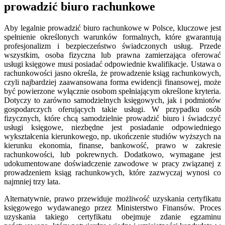
prowadzić biuro rachunkowe
Aby legalnie prowadzić biuro rachunkowe w Polsce, kluczowe jest
spełnienie określonych warunków formalnych, które gwarantują
profesjonalizm i bezpieczeństwo świadczonych usług. Przede
wszystkim, osoba fizyczna lub prawna zamierzająca oferować
usługi księgowe musi posiadać odpowiednie kwalifikacje. Ustawa o
rachunkowości jasno określa, że prowadzenie ksiąg rachunkowych,
czyli najbardziej zaawansowana forma ewidencji finansowej, może
być powierzone wyłącznie osobom spełniającym określone kryteria.
Dotyczy to zarówno samodzielnych księgowych, jak i podmiotów
gospodarczych oferujących takie usługi. W przypadku osób
fizycznych, które chcą samodzielnie prowadzić biuro i świadczyć
usługi księgowe, niezbędne jest posiadanie odpowiedniego
wykształcenia kierunkowego, np. ukończenie studiów wyższych na
kierunku ekonomia, finanse, bankowość, prawo w zakresie
rachunkowości, lub pokrewnych. Dodatkowo, wymagane jest
udokumentowane doświadczenie zawodowe w pracy związanej z
prowadzeniem ksiąg rachunkowych, które zazwyczaj wynosi co
najmniej trzy lata.
Alternatywnie, prawo przewiduje możliwość uzyskania certyfikatu
księgowego wydawanego przez Ministerstwo Finansów. Proces
uzyskania takiego certyfikatu obejmuje zdanie egzaminu