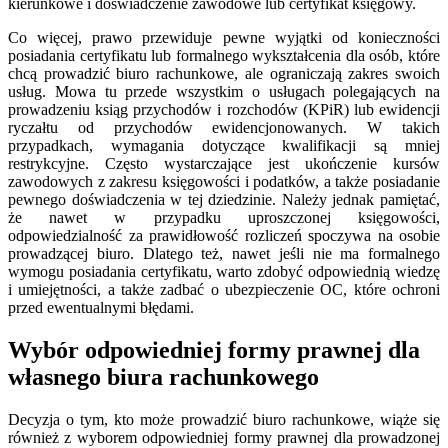
kierunkowe i doświadczenie zawodowe lub certyfikat księgowy.
Co więcej, prawo przewiduje pewne wyjątki od konieczności
posiadania certyfikatu lub formalnego wykształcenia dla osób, które
chcą prowadzić biuro rachunkowe, ale ograniczają zakres swoich
usług. Mowa tu przede wszystkim o usługach polegających na
prowadzeniu ksiąg przychodów i rozchodów (KPiR) lub ewidencji
ryczałtu od przychodów ewidencjonowanych. W takich
przypadkach, wymagania dotyczące kwalifikacji są mniej
restrykcyjne. Często wystarczające jest ukończenie kursów
zawodowych z zakresu księgowości i podatków, a także posiadanie
pewnego doświadczenia w tej dziedzinie. Należy jednak pamiętać,
że nawet w przypadku uproszczonej księgowości,
odpowiedzialność za prawidłowość rozliczeń spoczywa na osobie
prowadzącej biuro. Dlatego też, nawet jeśli nie ma formalnego
wymogu posiadania certyfikatu, warto zdobyć odpowiednią wiedzę
i umiejętności, a także zadbać o ubezpieczenie OC, które ochroni
przed ewentualnymi błędami.
Wybór odpowiedniej formy prawnej dla
własnego biura rachunkowego
Decyzja o tym, kto może prowadzić biuro rachunkowe, wiąże się
również z wyborem odpowiedniej formy prawnej dla prowadzonej