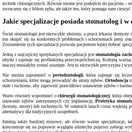
technik chirurgicznych. Równie istotne jest podejście do pacjenta –
zwracamy się z bólem zęba, ale także ten, który pomaga nam cieszy
Jakie specjalizacje posiada stomatolog i w 
Świat stomatologii jest niezwykle złożony, a praca lekarza dentyst
mu skupić się na konkretnych problemach i schorzeniach jamy ust
Zrozumienie tych specjalizacji pozwala pacjentom lepiej dobrać specja
Jedną z najczęściej spotykanych specjalizacji jest
stomatologia zac
ubytki i zajmuje się profilaktyką przeciwpróchniczą. Kolejną ważną
inaczej musiałyby zostać usunięte. Jest to niezwykle precyzyjna i wy
Nie można zapomnieć o
periodontologii
, która zajmuje się lecz
schorzeniami, które mogą prowadzić do utraty zębów.
Ortodoncja
to
stałe i ruchome, aby zapewnić prawidłowe ustawienie zębów i harmo
Warto również wspomnieć o
chirurgii stomatologicznej
, która obe
usuwanie zębów zatrzymanych czy implantację.
Protetyka stomato
(korony, mosty) lub ruchomych. W ostatnich latach coraz większą
alternatywy dla tradycyjnych uzupełnień.
Istnieją także bardziej niszowe, ale równie ważne specjalizacje, t
koncentruje się na poprawie wyglądu uśmiechu poprzez zabiegi wybi