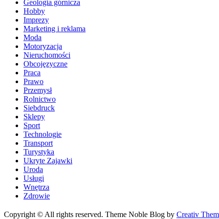
Geologia górnicza
Hobby
Imprezy
Marketing i reklama
Moda
Motoryzacja
Nieruchomości
Obcojęzyczne
Praca
Prawo
Przemysł
Rolnictwo
Siebdruck
Sklepy
Sport
Technologie
Transport
Turystyka
Ukryte Zajawki
Uroda
Usługi
Wnętrza
Zdrowie
Copyright © All rights reserved. Theme Noble Blog by
Creativ Them