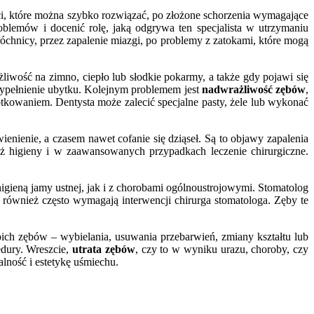
ści, które można szybko rozwiązać, po złożone schorzenia wymagające
blemów i docenić rolę, jaką odgrywa ten specjalista w utrzymaniu
róchnicy, przez zapalenie miazgi, po problemy z zatokami, które mogą
żliwość na zimno, ciepło lub słodkie pokarmy, a także gdy pojawi się
wypełnienie ubytku. Kolejnym problemem jest
nadwrażliwość zębów
,
kowaniem. Dentysta może zalecić specjalne pasty, żele lub wykonać
ienienie, a czasem nawet cofanie się dziąseł. Są to objawy zapalenia
taż higieny i w zaawansowanych przypadkach leczenie chirurgiczne.
igieną jamy ustnej, jak i z chorobami ogólnoustrojowymi. Stomatolog
 również często wymagają interwencji chirurga stomatologa. Zęby te
ich zębów – wybielania, usuwania przebarwień, zmiany kształtu lub
edury. Wreszcie,
utrata zębów
, czy to w wyniku urazu, choroby, czy
lność i estetykę uśmiechu.