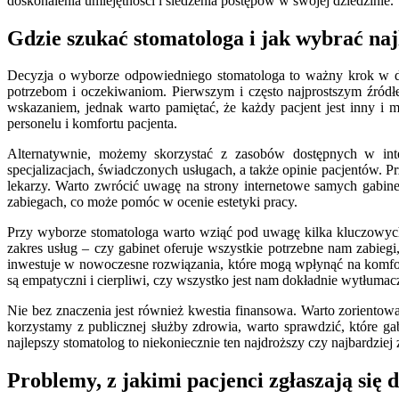
doskonalenia umiejętności i śledzenia postępów w swojej dziedzinie.
Gdzie szukać stomatologa i jak wybrać najl
Decyzja o wyborze odpowiedniego stomatologa to ważny krok w dba
potrzebom i oczekiwaniom. Pierwszym i często najprostszym źród
wskazaniem, jednak warto pamiętać, że każdy pacjent jest inny i m
personelu i komfortu pacjenta.
Alternatywnie, możemy skorzystać z zasobów dostępnych w intern
specjalizacjach, świadczonych usługach, a także opinie pacjentów. 
lekarzy. Warto zwrócić uwagę na strony internetowe samych gabinetó
zabiegach, co może pomóc w ocenie estetyki pracy.
Przy wyborze stomatologa warto wziąć pod uwagę kilka kluczowych c
zakres usług – czy gabinet oferuje wszystkie potrzebne nam zabiegi
inwestuje w nowoczesne rozwiązania, które mogą wpłynąć na komfort 
są empatyczni i cierpliwi, czy wszystko jest nam dokładnie wytłumac
Nie bez znaczenia jest również kwestia finansowa. Warto zorientować
korzystamy z publicznej służby zdrowia, warto sprawdzić, które
najlepszy stomatolog to niekoniecznie ten najdroższy czy najbardziej
Problemy, z jakimi pacjenci zgłaszają się 