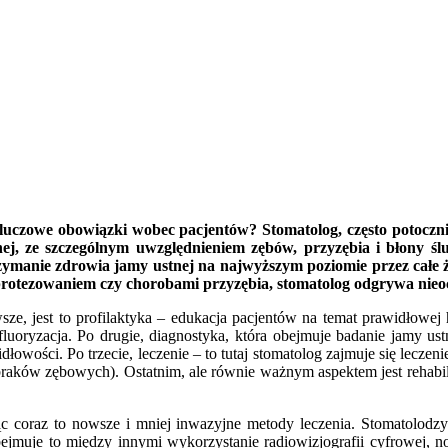
 kluczowe obowiązki wobec pacjentów? Stomatolog, często potocznie
stnej, ze szczególnym uwzględnieniem zębów, przyzębia i błony
ymanie zdrowia jamy ustnej na najwyższym poziomie przez całe życ
z protezowaniem czy chorobami przyzębia, stomatolog odgrywa nieo
wsze, jest to profilaktyka – edukacja pacjentów na temat prawidłowej 
y fluoryzacja. Po drugie, diagnostyka, która obejmuje badanie jamy 
owości. Po trzecie, leczenie – to tutaj stomatolog zajmuje się leczen
 braków zębowych). Ostatnim, ale równie ważnym aspektem jest rehabil
ąc coraz to nowsze i mniej inwazyjne metody leczenia. Stomatolodzy
Obejmuje to między innymi wykorzystanie radiowizjografii cyfrowej