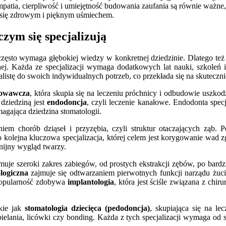
 empatia, cierpliwość i umiejętność budowania zaufania są równie ważne
ć się zdrowym i pięknym uśmiechem.
czym się specjalizują
y często wymaga głębokiej wiedzy w konkretnej dziedzinie. Dlatego też
nej. Każda ze specjalizacji wymaga dodatkowych lat nauki, szkoleń 
listę do swoich indywidualnych potrzeb, co przekłada się na skuteczniej
howawcza
, która skupia się na leczeniu próchnicy i odbudowie usz
 dziedziną jest
endodoncja
, czyli leczenie kanałowe. Endodonta specj
magająca dziedzina stomatologii.
eniem chorób dziąseł i przyzębia, czyli struktur otaczających ząb.
 kolejna kluczowa specjalizacja, której celem jest korygowanie wad z
nijny wygląd twarzy.
jmuje szeroki zakres zabiegów, od prostych ekstrakcji zębów, po bardz
logiczna
zajmuje się odtwarzaniem pierwotnych funkcji narządu żuc
 popularność zdobywa
implantologia
, która jest ściśle związana z chi
akie jak
stomatologia dziecięca (pedodoncja)
, skupiająca się na l
elania, licówki czy bonding. Każda z tych specjalizacji wymaga od st