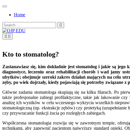
Skip
to
Home
content
Search
for:
OJP EDU
Kto to stomatolog?
Zastanawiasz się, kim dokładnie jest stomatolog i jakie są jego
diagnostyce, leczeniu oraz rehabilitacji chorób i wad jamy u
ubytków; obejmuje szeroki zakres działań mających na celu utrz
zęby, po wiek dojrzały, kiedy pojawiają się potrzeby związane 
Główne zadania stomatologa skupiają się na kilku filarach. Po pier
także profesjonalne zabiegi profilaktyczne, takie jak lakowanie cz
analizę ich wyników w celu wczesnego wykrycia wszelkich nieprawidł
stomatologiczną (np. ekstrakcje zębów) czy protetyką (uzupełnianie
czy przywracanie funkcji żucia po rozległych zabiegach.
Współczesna stomatologia rozwija się w zawrotnym tempie, oferuj
technikami, aby zapewnić pacjentom najwyższy standard opieki. 