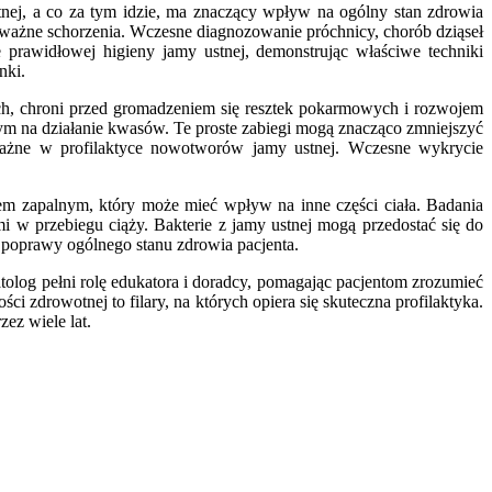
tnej, a co za tym idzie, ma znaczący wpływ na ogólny stan zdrowia
oważne schorzenia. Wczesne diagnozowanie próchnicy, chorób dziąseł
 prawidłowej higieny jamy ustnej, demonstrując właściwe techniki
nki.
h, chroni przed gromadzeniem się resztek pokarmowych i rozwojem
ym na działanie kwasów. Te proste zabiegi mogą znacząco zmniejszyć
e ważne w profilaktyce nowotworów jamy ustnej. Wczesne wykrycie
nem zapalnym, który może mieć wpływ na inne części ciała. Badania
w przebiegu ciąży. Bakterie z jamy ustnej mogą przedostać się do
o poprawy ogólnego stanu zdrowia pacjenta.
olog pełni rolę edukatora i doradcy, pomagając pacjentom zrozumieć
i zdrowotnej to filary, na których opiera się skuteczna profilaktyka.
ez wiele lat.