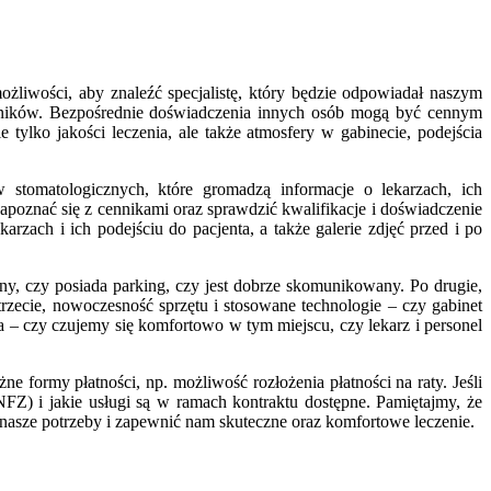
liwości, aby znaleźć specjalistę, który będzie odpowiadał naszym
owników. Bezpośrednie doświadczenia innych osób mogą być cennym
tylko jakości leczenia, ale także atmosfery w gabinecie, podejścia
w stomatologicznych, które gromadzą informacje o lekarzach, ich
apoznać się z cennikami oraz sprawdzić kwalifikacje i doświadczenie
rzach i ich podejściu do pacjenta, a także galerie zdjęć przed i po
ny, czy posiada parking, czy jest dobrze skomunikowany. Po drugie,
trzecie, nowoczesność sprzętu i stosowane technologie – czy gabinet
a – czy czujemy się komfortowo w tym miejscu, czy lekarz i personel
e formy płatności, np. możliwość rozłożenia płatności na raty. Jeśli
) i jakie usługi są w ramach kontraktu dostępne. Pamiętajmy, że
eć nasze potrzeby i zapewnić nam skuteczne oraz komfortowe leczenie.