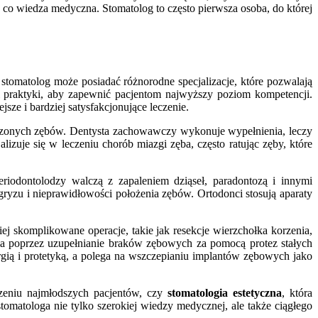
, co wiedza medyczna. Stomatolog to często pierwsza osoba, do której
 stomatolog może posiadać różnorodne specjalizacje, które pozwalają
i praktyki, aby zapewnić pacjentom najwyższy poziom kompetencji.
sze i bardziej satysfakcjonujące leczenie.
kodzonych zębów. Dentysta zachowawczy wykonuje wypełnienia, leczy
alizuje się w leczeniu chorób miazgi zęba, często ratując zęby, które
 Periodontolodzy walczą z zapaleniem dziąseł, paradontozą i innymi
gryzu i nieprawidłowości położenia zębów. Ortodonci stosują aparaty
iej skomplikowane operacje, takie jak resekcje wierzchołka korzenia,
ia poprzez uzupełnianie braków zębowych za pomocą protez stałych
rurgią i protetyką, a polega na wszczepianiu implantów zębowych jako
eczeniu najmłodszych pacjentów, czy
stomatologia estetyczna
, która
omatologa nie tylko szerokiej wiedzy medycznej, ale także ciągłego