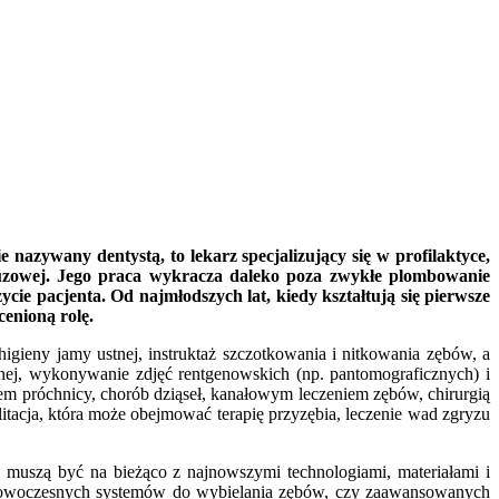
 nazywany dentystą, to lekarz specjalizujący się w profilaktyce,
 śluzowej. Jego praca wykracza daleko poza zwykłe plombowanie
ie pacjenta. Od najmłodszych lat, kiedy kształtują się pierwsze
cenioną rolę.
higieny jamy ustnej, instruktaż szczotkowania i nitkowania zębów, a
ustnej, wykonywanie zdjęć rentgenowskich (np. pantomograficznych) i
iem próchnicy, chorób dziąseł, kanałowym leczeniem zębów, chirurgią
itacja, która może obejmować terapię przyzębia, leczenie wad zgryzu
 muszą być na bieżąco z najnowszymi technologiami, materiałami i
, nowoczesnych systemów do wybielania zębów, czy zaawansowanych