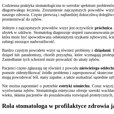
Codzienna praktyka stomatologiczna to szerokie spektrum problemów,
długotrwałego leczenia. Zrozumienie najczęstszych powodów wizyt
naszego zdrowia. Często pierwszą i najbardziej dokuczliwą dolegliwo
promieniować do zębów.
Jednym z najczęstszych powodów wizyt jest oczywiście
próchnica
.
ubytek w szkliwie. Stomatolog diagnozuje stopień zaawansowania pr
która może być spowodowana odsłoniętymi szyjkami zębowymi, ścier
zabiegi znoszące nadwrażliwość.
Bardzo częstym powodem wizyt są również problemy z
dziąsłami
. 
dziąseł lub paradontozy, chorób przyzębia, które wymagają profes
Zaniedbanie tych schorzeń może prowadzić do utraty zębów.
Pacjenci często zgłaszają się również z powodu
nieświeżego oddechu
pomoże zidentyfikować źródło problemu i zaproponować skuteczne
mogą powodować ból, stany zapalne, a także uszkadzać sąsiednie zęb
Nie można zapomnieć o potrzebie
estetyki uśmiechu
. Coraz więcej
wyrównania zębów. Stomatologia estetyczna oferuje szeroki wachla
wieku, skłania pacjentów do poszukiwania rozwiązań protetycznych, t
Rola stomatologa w profilaktyce zdrowia j