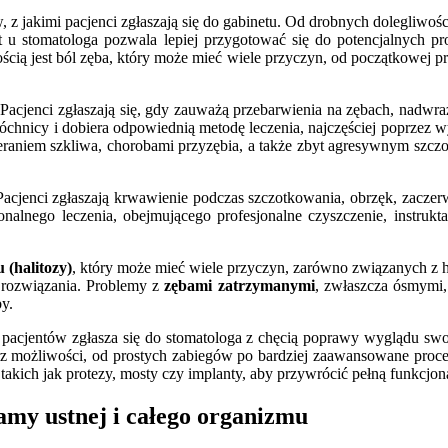
 z jakimi pacjenci zgłaszają się do gabinetu. Od drobnych dolegliwo
 u stomatologa pozwala lepiej przygotować się do potencjalnych pro
ścią jest ból zęba, który może mieć wiele przyczyn, od początkowej p
 Pacjenci zgłaszają się, gdy zauważą przebarwienia na zębach, nadwra
óchnicy i dobiera odpowiednią metodę leczenia, najczęściej poprzez 
aniem szkliwa, chorobami przyzębia, a także zbyt agresywnym szczot
Pacjenci zgłaszają krwawienie podczas szczotkowania, obrzęk, zaczerw
jonalnego leczenia, obejmującego profesjonalne czyszczenie, instruk
 (halitozy)
, który może mieć wiele przyczyn, zarówno związanych z h
 rozwiązania. Problemy z
zębami zatrzymanymi
, zwłaszcza ósmymi,
y.
 pacjentów zgłasza się do stomatologa z chęcią poprawy wyglądu swo
rz możliwości, od prostych zabiegów po bardziej zaawansowane proc
akich jak protezy, mosty czy implanty, aby przywrócić pełną funkcjona
amy ustnej i całego organizmu