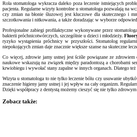
Rola stomatologa wykracza daleko poza leczenie istniejących prob
pacjenta. Regularne wizyty kontrolne u stomatologa pozwalają na w
czy zmian na błonie śluzowej jest kluczowe dla skutecznego i mn
szczotkowania i nitkowania, a także doradzając w wyborze odpowiedni
Profesjonalne zabiegi profilaktyczne wykonywane przez stomatologa
bakterii próchnicotwórczych, szczególnie u dzieci i młodzieży.
Fluor
ryzyko wystąpienia próchnicy w przyszłości. Stomatolog regular
niepokojących zmian daje znacznie większe szanse na skuteczne lecz
Co więcej, zdrowie jamy ustnej jest ściśle powiązane ze zdrowiem
naukowe wskazują na związek między paradontozą a chorobami serc
krwiobiegu i wywołać stany zapalne w innych organach. Dlatego też 
Wizyta u stomatologa to nie tylko leczenie bólu czy usuwanie ubyt
znaczenie higieny jamy ustnej i jej wpływ na cały organizm. Regularn
Dzięki współpracy z dentystą możemy cieszyć się nie tylko zdrowym
Zobacz także:
Nawigacja
wpisu