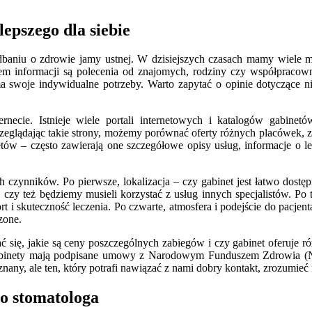
epszego dla siebie
niu o zdrowie jamy ustnej. W dzisiejszych czasach mamy wiele moż
łem informacji są polecenia od znajomych, rodziny czy współprac
a swoje indywidualne potrzeby. Warto zapytać o opinie dotyczące nie 
ecie. Istnieje wiele portali internetowych i katalogów gabinetó
Przeglądając takie strony, możemy porównać oferty różnych placówek, z
w – często zawierają one szczegółowe opisy usług, informacje o leka
zynników. Po pierwsze, lokalizacja – czy gabinet jest łatwo dostęp
, czy też będziemy musieli korzystać z usług innych specjalistów. Po 
i skuteczność leczenia. Po czwarte, atmosfera i podejście do pacjent
zone.
 się, jakie są ceny poszczególnych zabiegów i czy gabinet oferuje różn
 gabinety mają podpisane umowy z Narodowym Funduszem Zdrowia (NFZ
 znany, ale ten, który potrafi nawiązać z nami dobry kontakt, zrozumi
do stomatologa