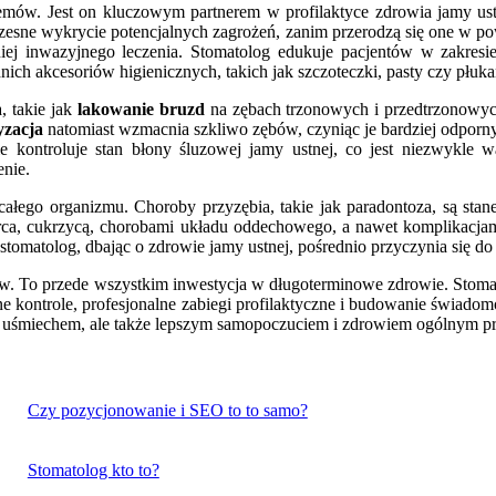
lemów. Jest on kluczowym partnerem w profilaktyce zdrowia jamy us
czesne wykrycie potencjalnych zagrożeń, zanim przerodzą się one w p
iej inwazyjnego leczenia. Stomatolog edukuje pacjentów w zakresie
ch akcesoriów higienicznych, takich jak szczoteczki, pasty czy płuka
, takie jak
lakowanie bruzd
na zębach trzonowych i przedtrzonowyc
yzacja
natomiast wzmacnia szkliwo zębów, czyniąc je bardziej odporn
nie kontroluje stan błony śluzowej jamy ustnej, co jest niezwykl
enie.
 całego organizmu. Choroby przyzębia, takie jak paradontoza, są sta
a, cukrzycą, chorobami układu oddechowego, a nawet komplikacjami 
stomatolog, dbając o zdrowie jamy ustnej, pośrednio przyczynia się d
ków. To przede wszystkim inwestycja w długoterminowe zdrowie. Stomat
e kontrole, profesjonalne zabiegi profilaktyczne i budowanie świadomośc
 uśmiechem, ale także lepszym samopoczuciem i zdrowiem ogólnym prz
Czy pozycjonowanie i SEO to to samo?
Stomatolog kto to?