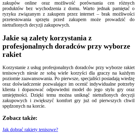
zakupów online oraz możliwość porównania cen różnych
produktów bez wychodzenia z domu. Warto jednak pamiętać o
ryzyku związanym z zakupem przez internet – brak możliwości
przetestowania sprzętu przed zakupem może prowadzić do
nietrafionych decyzji zakupowych.
Jakie są zalety korzystania z
profesjonalnych doradców przy wyborze
rakiet
Korzystanie z usług profesjonalnych doradców przy wyborze rakiet
tenisowych niesie ze sobą wiele korzyści dla graczy na każdym
poziomie zaawansowania. Po pierwsze, specjaliści posiadają wiedzę
oraz doświadczenie pozwalające im ocenić indywidualne potrzeby
klienta i dopasować odpowiedni model do jego stylu gry oraz
umiejętności. Dzięki temu można uniknąć nietrafionych decyzji
zakupowych i zwiększyć komfort gry już od pierwszych chwil
spędzonych na korcie.
Zobacz także:
Nawigacja
Jak dobrać rakiety tenisowe?