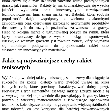
która cieszy się dużym uznaniem zarówno wśród profesjonalnych
graczy, jak i amatorów. Rakiety tej marki charakteryzują się wysoką
jakością wykonania oraz innowacyjnymi rozwiązaniami
technologicznymi. Inną znaną marką jest Babolat, która zdobyła
popularność dzięki współpracy z wieloma znakomitymi
zawodnikami oraz oferowaniu szerokiego asortymentu produktów
dostosowanych do różnych poziomów zaawansowania graczy.
Head to kolejna marka o ugruntowanej pozycji na rynku, która
łączy nowoczesny design z wysokimi osiągami sportowymi.
Niezwykle ważnym graczem jest również Yonex, który wyróżnia
się unikalnym podejściem do projektowania rakiet oraz
stosowaniem innowacyjnych materiałów.
Jakie są najważniejsze cechy rakiet
tenisowych
Wybór odpowiedniej rakiety tenisowej jest kluczowy dla osiągnięcia
sukcesów na korcie, dlatego warto zwrócić uwagę na kilka
istotnych cech, które powinny charakteryzować dobry sprzęt.
Pierwszym z tych elementów jest waga rakiety. Lżejsze modele są
zazwyczaj bardziej odpowiednie dla początkujących graczy, którzy
potrzebują większej manewrowości i łatwiejszego opanowania
techniki. Z kolei cięższe rakiety mogą zapewnić większą stabilność i
moc uderzeń, co jest korzystne dla bardziej zaawansowanych