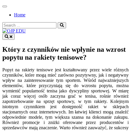
Skip
to
Home
content
Search
for:
OJP EDU
Który z czynników nie wpłynie na wzrost
popytu na rakiety tenisowe?
Popyt na rakiety tenisowe jest kształtowany przez wiele różnych
czynników, które mogą mieć zarówno pozytywny, jak i negatywny
wpływ na zainteresowanie tym sportem. Wśród najważniejszych
elementów, które przyczyniają się do wzrostu popytu, można
wymienić popularność tenisa jako dyscypliny sportowej. W miarę
jak coraz więcej osób zaczyna grać w tenisa, rośnie również
zapotrzebowanie na sprzęt sportowy, w tym rakiety. Kolejnym
istotnym czynnikiem jest dostępność rakiet w sklepach
stacjonarnych oraz internetowych. Im łatwiej klienci mogą znaleźć
odpowiednie modele, tym większa szansa na dokonanie zakupu.
Również promocje i zniżki oferowane przez producentów i
sprzedawców mają znaczenie. Warto również zauważyć, że sukcesy