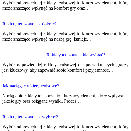
wpisu
Wybór odpowiedniej rakiety tenisowej to kluczowy element, który
może znacząco wpłynąć na komfort gry oraz…
Rakiety tenisowe jak dobrać?
Wybór odpowiedniej rakiety tenisowej to kluczowy element, który
może znacząco wpłynąć na naszą grę. Istnieje…
Rakiety tenisowe jakie wybrać?
Wybór odpowiedniej rakiety tenisowej dla początkujących graczy
jest kluczowy, aby zapewnić sobie komfort i przyjemność…
Jak naciągać rakiety tenisowe?
Naciąganie rakiety tenisowej to kluczowy element, który wpływa na
jakość gry oraz osiągane wyniki. Proces…
Rakiety tenisowe jak wybrać?
Wybór odpowiedniej rakiety tenisowej to kluczowy element, który