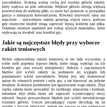
zawodników. Kolejną ważną cechą jest rozmiar główki rakiety,
który wpływa na pole uderzenia. Większe główki oferują większą
powierzchnię do trafienia piłki, co może być pomocne w przypadku
graczy o mniejszym doświadczeniu. Również sztywność ramy ma
znaczenie – sztywniejsze rakiety generują więcej mocy, podczas
gdy elastyczne modele mogą zapewnić lepszą kontrolę nad piłką.
Ostatnim istotnym aspektem jest rodzaj użytych materiałów, które
wpływają na trwałość oraz komfort gry.
Jakie są najczęstsze błędy przy wyborze
rakiet tenisowych
Wybór odpowiedniej rakiety tenisowej to nie lada wyzwanie, a
wiele osób popełnia typowe błędy, które mogą wpłynąć na ich
komfort gry oraz rozwój umiejętności. Jednym z najczęstszych
błędów jest wybór rakiety na podstawie jej wyglądu lub
popularności wśród zawodników. Ważne jest, aby dostosować
sprzęt do własnych potrzeb i stylu gry, a nie kierować się jedynie
trendami. Kolejnym problemem jest ignorowanie wagi rakiety. Zbyt
ciężka rakieta może prowadzić do szybkiego zmęczenia i kontuzji,
natomiast zbyt lekka może nie zapewnić wystarczającej mocy
uderzeń. Innym powszechnym błędem jest wybór niewłaściwego
rozmiaru główki. Gracze początkujący często decydują się na
modele z dużymi główkami, jednak nie zawsze są one najlepszym