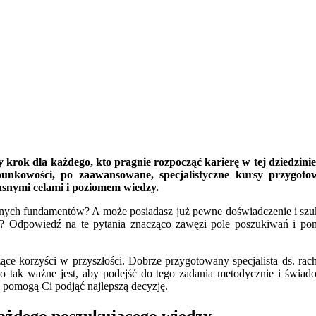
rok dla każdego, kto pragnie rozpocząć karierę w tej dziedzinie 
unkowości, po zaawansowane, specjalistyczne kursy przygot
łasnymi celami i poziomem wiedzy.
dnych fundamentów? A może posiadasz już pewne doświadczenie i szuka
 Odpowiedź na te pytania znacząco zawęzi pole poszukiwań i pomoż
ące korzyści w przyszłości. Dobrze przygotowany specjalista ds. ra
o tak ważne jest, aby podejść do tego zadania metodycznie i świado
pomogą Ci podjąć najlepszą decyzję.
ażdego poszukującego wiedzy