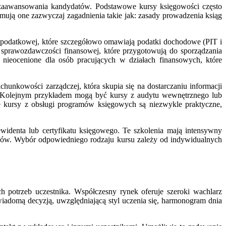
 zaawansowania kandydatów. Podstawowe kursy księgowości często
mują one zazwyczaj zagadnienia takie jak: zasady prowadzenia ksiąg
 podatkowej, które szczegółowo omawiają podatki dochodowe (PIT i
 sprawozdawczości finansowej, które przygotowują do sporządzania
nieocenione dla osób pracujących w działach finansowych, które
achunkowości zarządczej, która skupia się na dostarczaniu informacji
. Kolejnym przykładem mogą być kursy z audytu wewnętrznego lub
kursy z obsługi programów księgowych są niezwykle praktyczne,
denta lub certyfikatu księgowego. Te szkolenia mają intensywny
łędów. Wybór odpowiedniego rodzaju kursu zależy od indywidualnych
 potrzeb uczestnika. Współczesny rynek oferuje szeroki wachlarz
iadomą decyzją, uwzględniającą styl uczenia się, harmonogram dnia