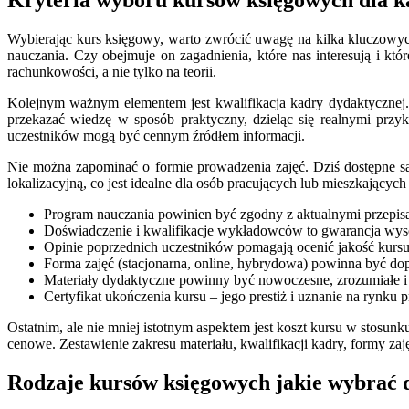
Wybierając kurs księgowy, warto zwrócić uwagę na kilka kluczowyc
nauczania. Czy obejmuje on zagadnienia, które nas interesują i k
rachunkowości, a nie tylko na teorii.
Kolejnym ważnym elementem jest kwalifikacja kadry dydaktycznej
przekazać wiedzę w sposób praktyczny, dzieląc się realnymi przy
uczestników mogą być cennym źródłem informacji.
Nie można zapominać o formie prowadzenia zajęć. Dziś dostępne są 
lokalizacyjną, co jest idealne dla osób pracujących lub mieszkającyc
Program nauczania powinien być zgodny z aktualnymi przepis
Doświadczenie i kwalifikacje wykładowców to gwarancja wy
Opinie poprzednich uczestników pomagają ocenić jakość kursu 
Forma zajęć (stacjonarna, online, hybrydowa) powinna być dop
Materiały dydaktyczne powinny być nowoczesne, zrozumiałe i
Certyfikat ukończenia kursu – jego prestiż i uznanie na rynku p
Ostatnim, ale nie mniej istotnym aspektem jest koszt kursu w stosunk
cenowe. Zestawienie zakresu materiału, kwalifikacji kadry, formy z
Rodzaje kursów księgowych jakie wybrać 