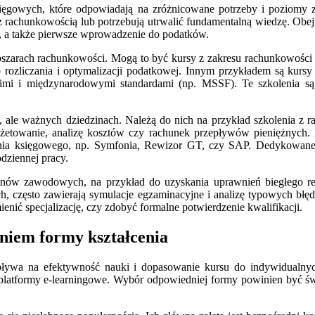
ięgowych, które odpowiadają na zróżnicowane potrzeby i poziomy
z rachunkowością lub potrzebują utrwalić fundamentalną wiedzę. Obej
 a także pierwsze wprowadzenie do podatków.
obszarach rachunkowości. Mogą to być kursy z zakresu rachunkowości
rozliczania i optymalizacji podatkowej. Innym przykładem są kursy
mi i międzynarodowymi standardami (np. MSSF). Te szkolenia są 
ch, ale ważnych dziedzinach. Należą do nich na przykład szkolenia z r
udżetowanie, analizę kosztów czy rachunek przepływów pieniężnych
ania księgowego, np. Symfonia, Rewizor GT, czy SAP. Dedykowane 
dziennej pracy.
ów zawodowych, na przykład do uzyskania uprawnień biegłego rewi
ch, często zawierają symulacje egzaminacyjne i analizę typowych b
ić specjalizację, czy zdobyć formalne potwierdzenie kwalifikacji.
niem formy kształcenia
ływa na efektywność nauki i dopasowanie kursu do indywidualnych
platformy e-learningowe. Wybór odpowiedniej formy powinien być św