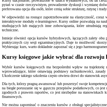
Kursy stacjonarne, prowadzone w salach wykładowych, od lat cieszą
pytań w czasie rzeczywistym, prowadzenie dyskusji i wymianę dośw
preferowana opcja dla osób, które cenią sobie strukturę, rutynę i tra
W odpowiedzi na rosnące zapotrzebowanie na elastyczność, coraz 
interaktywne moduły e-learningowe. Kursy online pozwalają na nauk
studiujących lub mających inne zobowiązania, które utrudniają re
techniczne.
Istnieje również opcja kursów hybrydowych, łączących zalety obu 
praktycznych czy sesji egzaminacyjnych. Daje to możliwość skorzyst
Wybierając kurs, warto dokładnie zapoznać się z jego harmonograme
Kursy księgowe jakie wybrać dla rozwoju
Wybór kursów księgowych ma bezpośredni wpływ na trajektorię ro
wprowadzające, które omawiają podstawy rachunkowości, zasady 
Ukończenie takiego szkolenia często otwiera drzwi do stanowisk asys
Dla tych, którzy pragną awansować lub poszerzyć swoje kompetencje,
na biegłe poruszanie się w gąszczu przepisów podatkowych, co jest
zgodnych z prawem raportów, co jest niezbędne na stanowiskach k
finansowych.
Nie można zapominać o znaczeniu kursów z obsługi specjalistycz