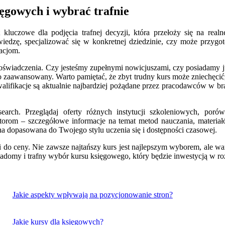
ęgowych i wybrać trafnie
 kluczowe dla podjęcia trafnej decyzji, która przełoży się na re
edzę, specjalizować się w konkretnej dziedzinie, czy może przyg
acjom.
oświadczenia. Czy jesteśmy zupełnymi nowicjuszami, czy posiadamy 
awansowany. Warto pamiętać, że zbyt trudny kurs może zniechęcić, a
 kwalifikacje są aktualnie najbardziej pożądane przez pracodawców w b
search. Przeglądaj oferty różnych instytucji szkoleniowych, por
torom – szczegółowe informacje na temat metod nauczania, materia
na dopasowana do Twojego stylu uczenia się i dostępności czasowej.
do ceny. Nie zawsze najtańszy kurs jest najlepszym wyborem, ale wart
adomy i trafny wybór kursu księgowego, który będzie inwestycją w r
Jakie aspekty wpływają na pozycjonowanie stron?
Jakie kursy dla księgowych?