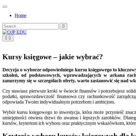
Skip
to
Home
content
Search
for:
OJP EDU
Kursy księgowe – jakie wybrać?
Decyzja o wyborze odpowiedniego kursu księgowego to kluczowy k
szkoleń, od podstawowych, wprowadzających w arkana rach
zanurzymy się w szczegółach oferty, warto zastanowić się nad w
Czy stawiasz pierwsze kroki w świecie finansów i potrzebujesz soli
podatki, sprawozdawczość finansowa czy rachunkowość zarządczą?
odpowiada Twoim indywidualnym potrzebom i ambicjom.
Wybór kursu księgowego to inwestycja, która może przynieść znacz
umiejętności otwiera drzwi do awansu i lepszych zarobków. Dlateg
kursów, kryteriom ich wyboru oraz praktycznym wskazówkom, które 
Kryteria wyboru kursów księgowych dla k