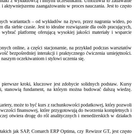
kontakt z wykładowcą i innymi uczestnikami. Umożliwia to zadawanie
i aktywniejszemu zaangażowaniu w proces nauczania. Jest to często
żnych wariantach – od wykładów na żywo, przez nagrania wideo, po
a siebie czasie. Jest to idealne rozwiązanie dla osób pracujących,
 wybrać platformę oferującą wysokiej jakości materiały i wsparcie
ych online, a części stacjonarnie, na przykład podczas warsztatów
ość bezpośredniej interakcji i praktycznego ćwiczenia umiejętności.
 naszym oczekiwaniom i stylowi uczenia się.
pierwsze kroki, kluczowe jest zdobycie solidnych podstaw. Kursy
mi, stanowią fundament, na którym można budować dalszą wiedzę.
kariery, może to być kurs z rachunkowości podatkowej, który pozwoli
awczości finansowej, które przygotowują do tworzenia kompletnych i
ej otwiera drogę do ról analitycznych i menedżerskich w działach
takich jak SAP, Comarch ERP Optima, czy Rewizor GT, jest często