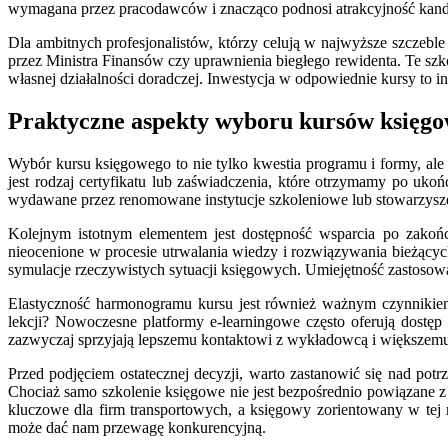
wymagana przez pracodawców i znacząco podnosi atrakcyjność kandy
Dla ambitnych profesjonalistów, którzy celują w najwyższe szczeb
przez Ministra Finansów czy uprawnienia biegłego rewidenta. Te sz
własnej działalności doradczej. Inwestycja w odpowiednie kursy to i
Praktyczne aspekty wyboru kursów księgow
Wybór kursu księgowego to nie tylko kwestia programu i formy, ale
jest rodzaj certyfikatu lub zaświadczenia, które otrzymamy po uk
wydawane przez renomowane instytucje szkoleniowe lub stowarzysz
Kolejnym istotnym elementem jest dostępność wsparcia po zakońc
nieocenione w procesie utrwalania wiedzy i rozwiązywania bieżący
symulacje rzeczywistych sytuacji księgowych. Umiejętność zastosowa
Elastyczność harmonogramu kursu jest również ważnym czynnikiem
lekcji? Nowoczesne platformy e-learningowe często oferują dost
zazwyczaj sprzyjają lepszemu kontaktowi z wykładowcą i większem
Przed podjęciem ostatecznej decyzji, warto zastanowić się nad pot
Chociaż samo szkolenie księgowe nie jest bezpośrednio powiązane z 
kluczowe dla firm transportowych, a księgowy zorientowany w tej 
może dać nam przewagę konkurencyjną.