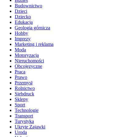
Biznes
Budownictwo
Dzieci
Dziecko
Edukacja
Geologia górnicza
Hobby
Imprezy
Marketing i reklama
Moda
Motoryzacja
Nieruchomości
Obcojęzyczne
Praca
Prawo
Przemysł
Rolnictwo
Siebdruck
Sklepy
Sport
Technologie
Transport
Turystyka
Ukryte Zajawki
Uroda