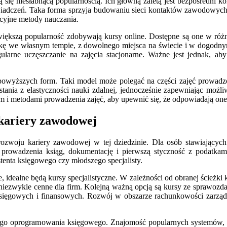
 się niesłabnącą popularnością. Ich główną zaletą jest bezpośredni 
iadczeń. Taka forma sprzyja budowaniu sieci kontaktów zawodowych 
dycyjne metody nauczania.
większą popularność zdobywają kursy online. Dostępne są one w ró
ę we własnym tempie, z dowolnego miejsca na świecie i w dogodnym dl
gularne uczęszczanie na zajęcia stacjonarne. Ważne jest jednak, aby
powyższych form. Taki model może polegać na części zajęć prowadzon
ania z elastyczności nauki zdalnej, jednocześnie zapewniając możliw
m i metodami prowadzenia zajęć, aby upewnić się, że odpowiadają one
 kariery zawodowej
zwoju kariery zawodowej w tej dziedzinie. Dla osób stawiających 
prowadzenia ksiąg, dokumentację i pierwszą styczność z podatka
tenta księgowego czy młodszego specjalisty.
 idealne będą kursy specjalistyczne. W zależności od obranej ścieżki 
 niezwykle cenne dla firm. Kolejną ważną opcją są kursy ze sprawozd
sięgowych i finansowych. Rozwój w obszarze rachunkowości zarządcz
nego oprogramowania księgowego. Znajomość popularnych systemów, 