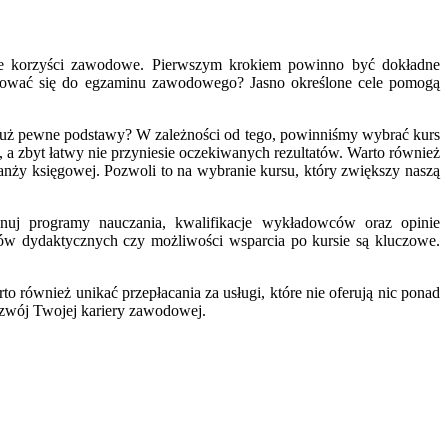
alne korzyści zawodowe. Pierwszym krokiem powinno być dokładne
otować się do egzaminu zawodowego? Jasno określone cele pomogą
już pewne podstawy? W zależności od tego, powinniśmy wybrać kurs
 zbyt łatwy nie przyniesie oczekiwanych rezultatów. Warto również
ranży księgowej. Pozwoli to na wybranie kursu, który zwiększy naszą
ównuj programy nauczania, kwalifikacje wykładowców oraz opinie
łów dydaktycznych czy możliwości wsparcia po kursie są kluczowe.
o również unikać przepłacania za usługi, które nie oferują nic ponad
ozwój Twojej kariery zawodowej.