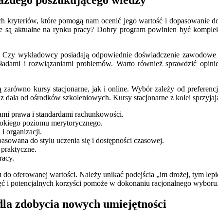
h kryteriów, które pomogą nam ocenić jego wartość i dopasowanie d
tóre są aktualne na rynku pracy? Dobry program powinien być kompl
. Czy wykładowcy posiadają odpowiednie doświadczenie zawodowe i d
kładami i rozwiązaniami problemów. Warto również sprawdzić opinie 
zarówno kursy stacjonarne, jak i online. Wybór zależy od preferencji
h z dala od ośrodków szkoleniowych. Kursy stacjonarne z kolei sprzyja
ami prawa i standardami rachunkowości.
sokiego poziomu merytorycznego.
i organizacji.
asowana do stylu uczenia się i dostępności czasowej.
 praktyczne.
racy.
u do oferowanej wartości. Należy unikać podejścia „im drożej, tym lep
ajęć i potencjalnych korzyści pomoże w dokonaniu racjonalnego wyboru
dla zdobycia nowych umiejętności