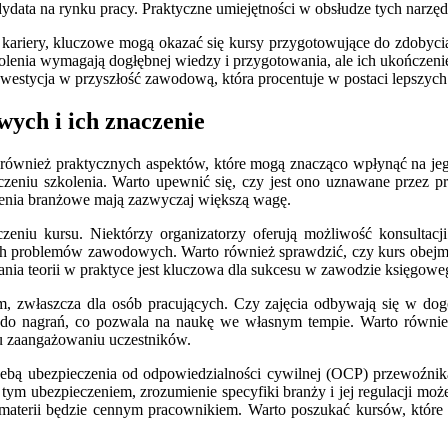
data na rynku pracy. Praktyczne umiejętności w obsłudze tych narzę
le kariery, kluczowe mogą okazać się kursy przygotowujące do zdoby
kolenia wymagają dogłębnej wiedzy i przygotowania, ale ich ukończeni
nwestycja w przyszłość zawodową, która procentuje w postaci lepszych
ych i ich znaczenie
 również praktycznych aspektów, które mogą znacząco wpłynąć na jeg
ończeniu szkolenia. Warto upewnić się, czy jest ono uznawane przez 
enia branżowe mają zazwyczaj większą wagę.
zeniu kursu. Niektórzy organizatorzy oferują możliwość konsultac
ch problemów zawodowych. Warto również sprawdzić, czy kurs obejmuj
nia teorii w praktyce jest kluczowa dla sukcesu w zawodzie księgowe
, zwłaszcza dla osób pracujących. Czy zajęcia odbywają się w dogo
ęp do nagrań, co pozwala na naukę we własnym tempie. Warto równi
u zaangażowaniu uczestników.
rzebą ubezpieczenia od odpowiedzialności cywilnej (OCP) przewoźnika,
tym ubezpieczeniem, zrozumienie specyfiki branży i jej regulacji mo
materii będzie cennym pracownikiem. Warto poszukać kursów, które 