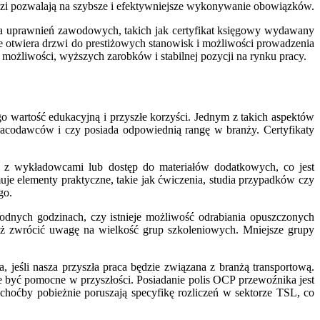
dzi pozwalają na szybsze i efektywniejsze wykonywanie obowiązków.
cia uprawnień zawodowych, takich jak certyfikat księgowy wydawany
e otwiera drzwi do prestiżowych stanowisk i możliwości prowadzenia
 możliwości, wyższych zarobków i stabilnej pozycji na rynku pracy.
o wartość edukacyjną i przyszłe korzyści. Jednym z takich aspektów
pracodawców i czy posiada odpowiednią rangę w branży. Certyfikaty
ji z wykładowcami lub dostęp do materiałów dodatkowych, co jest
e elementy praktyczne, takie jak ćwiczenia, studia przypadków czy
go.
dnych godzinach, czy istnieje możliwość odrabiania opuszczonych
eż zwrócić uwagę na wielkość grup szkoleniowych. Mniejsze grupy
 jeśli nasza przyszła praca będzie związana z branżą transportową.
że być pomocne w przyszłości. Posiadanie polis OCP przewoźnika jest
choćby pobieżnie poruszają specyfikę rozliczeń w sektorze TSL, co