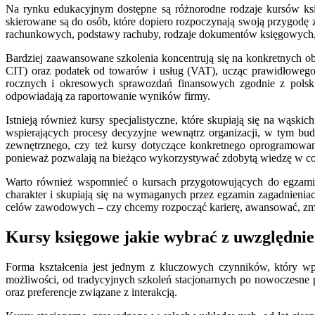
Na rynku edukacyjnym dostępne są różnorodne rodzaje kursów ks
skierowane są do osób, które dopiero rozpoczynają swoją przygodę 
rachunkowych, podstawy rachuby, rodzaje dokumentów księgowych,
Bardziej zaawansowane szkolenia koncentrują się na konkretnych 
CIT) oraz podatek od towarów i usług (VAT), ucząc prawidłowego 
rocznych i okresowych sprawozdań finansowych zgodnie z polski
odpowiadają za raportowanie wyników firmy.
Istnieją również kursy specjalistyczne, które skupiają się na wąski
wspierających procesy decyzyjne wewnątrz organizacji, w tym b
zewnętrznego, czy też kursy dotyczące konkretnego oprogramow
ponieważ pozwalają na bieżąco wykorzystywać zdobytą wiedzę w co
Warto również wspomnieć o kursach przygotowujących do egzamin
charakter i skupiają się na wymaganych przez egzamin zagadnienia
celów zawodowych – czy chcemy rozpocząć karierę, awansować, zmien
Kursy księgowe jakie wybrać z uwzględnie
Forma kształcenia jest jednym z kluczowych czynników, który wp
możliwości, od tradycyjnych szkoleń stacjonarnych po nowoczesne 
oraz preferencje związane z interakcją.