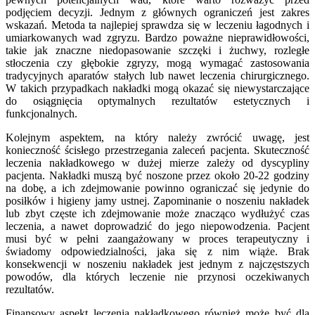
podjęciem decyzji. Jednym z głównych ograniczeń jest zakres
wskazań. Metoda ta najlepiej sprawdza się w leczeniu łagodnych i
umiarkowanych wad zgryzu. Bardzo poważne nieprawidłowości,
takie jak znaczne niedopasowanie szczęki i żuchwy, rozległe
stłoczenia czy głębokie zgryzy, mogą wymagać zastosowania
tradycyjnych aparatów stałych lub nawet leczenia chirurgicznego.
W takich przypadkach nakładki mogą okazać się niewystarczające
do osiągnięcia optymalnych rezultatów estetycznych i
funkcjonalnych.
Kolejnym aspektem, na który należy zwrócić uwagę, jest
konieczność ścisłego przestrzegania zaleceń pacjenta. Skuteczność
leczenia nakładkowego w dużej mierze zależy od dyscypliny
pacjenta. Nakładki muszą być noszone przez około 20-22 godziny
na dobę, a ich zdejmowanie powinno ograniczać się jedynie do
posiłków i higieny jamy ustnej. Zapominanie o noszeniu nakładek
lub zbyt częste ich zdejmowanie może znacząco wydłużyć czas
leczenia, a nawet doprowadzić do jego niepowodzenia. Pacjent
musi być w pełni zaangażowany w proces terapeutyczny i
świadomy odpowiedzialności, jaka się z nim wiąże. Brak
konsekwencji w noszeniu nakładek jest jednym z najczęstszych
powodów, dla których leczenie nie przynosi oczekiwanych
rezultatów.
Finansowy aspekt leczenia nakładkowego również może być dla