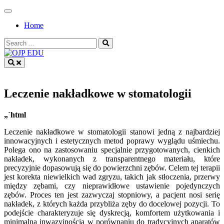
Skip
to
Home
content
Search
for:
OJP EDU
Leczenie nakładkowe w stomatologii
„`html
Leczenie nakładkowe w stomatologii stanowi jedną z najbardziej
innowacyjnych i estetycznych metod poprawy wyglądu uśmiechu.
Polega ono na zastosowaniu specjalnie przygotowanych, cienkich
nakładek, wykonanych z transparentnego materiału, które
precyzyjnie dopasowują się do powierzchni zębów. Celem tej terapii
jest korekta niewielkich wad zgryzu, takich jak stłoczenia, przerwy
między zębami, czy nieprawidłowe ustawienie pojedynczych
zębów. Proces ten jest zazwyczaj stopniowy, a pacjent nosi serię
nakładek, z których każda przybliża zęby do docelowej pozycji. To
podejście charakteryzuje się dyskrecją, komfortem użytkowania i
minimalną inwazyjnością w porównaniu do tradycyjnych aparatów