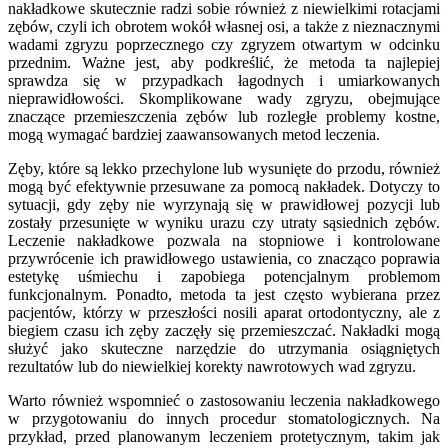
nakładkowe skutecznie radzi sobie również z niewielkimi rotacjami
zębów, czyli ich obrotem wokół własnej osi, a także z nieznacznymi
wadami zgryzu poprzecznego czy zgryzem otwartym w odcinku
przednim. Ważne jest, aby podkreślić, że metoda ta najlepiej
sprawdza się w przypadkach łagodnych i umiarkowanych
nieprawidłowości. Skomplikowane wady zgryzu, obejmujące
znaczące przemieszczenia zębów lub rozległe problemy kostne,
mogą wymagać bardziej zaawansowanych metod leczenia.
Zęby, które są lekko przechylone lub wysunięte do przodu, również
mogą być efektywnie przesuwane za pomocą nakładek. Dotyczy to
sytuacji, gdy zęby nie wyrzynają się w prawidłowej pozycji lub
zostały przesunięte w wyniku urazu czy utraty sąsiednich zębów.
Leczenie nakładkowe pozwala na stopniowe i kontrolowane
przywrócenie ich prawidłowego ustawienia, co znacząco poprawia
estetykę uśmiechu i zapobiega potencjalnym problemom
funkcjonalnym. Ponadto, metoda ta jest często wybierana przez
pacjentów, którzy w przeszłości nosili aparat ortodontyczny, ale z
biegiem czasu ich zęby zaczęły się przemieszczać. Nakładki mogą
służyć jako skuteczne narzędzie do utrzymania osiągniętych
rezultatów lub do niewielkiej korekty nawrotowych wad zgryzu.
Warto również wspomnieć o zastosowaniu leczenia nakładkowego
w przygotowaniu do innych procedur stomatologicznych. Na
przykład, przed planowanym leczeniem protetycznym, takim jak