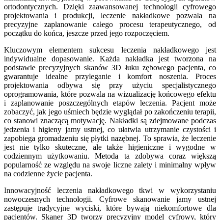
ortodontycznych. Dzięki zaawansowanej technologii cyfrowego
projektowania i produkcji, leczenie nakładkowe pozwala na
precyzyjne zaplanowanie całego procesu terapeutycznego, od
początku do końca, jeszcze przed jego rozpoczęciem.
Kluczowym elementem sukcesu leczenia nakładkowego jest
indywidualne dopasowanie. Każda nakładka jest tworzona na
podstawie precyzyjnych skanów 3D łuku zębowego pacjenta, co
gwarantuje idealne przyleganie i komfort noszenia. Proces
projektowania odbywa się przy użyciu specjalistycznego
oprogramowania, które pozwala na wizualizację końcowego efektu
i zaplanowanie poszczególnych etapów leczenia. Pacjent może
zobaczyć, jak jego uśmiech będzie wyglądał po zakończeniu terapii,
co stanowi znaczącą motywację. Nakładki są zdejmowane podczas
jedzenia i higieny jamy ustnej, co ułatwia utrzymanie czystości i
zapobiega gromadzeniu się płytki nazębnej. To sprawia, że leczenie
jest nie tylko skuteczne, ale także higieniczne i wygodne w
codziennym użytkowaniu. Metoda ta zdobywa coraz większą
popularność ze względu na swoje liczne zalety i minimalny wpływ
na codzienne życie pacjenta.
Innowacyjność leczenia nakładkowego tkwi w wykorzystaniu
nowoczesnych technologii. Cyfrowe skanowanie jamy ustnej
zastępuje tradycyjne wyciski, które bywają niekomfortowe dla
pacjentów. Skaner 3D tworzy precyzyjny model cyfrowy, który