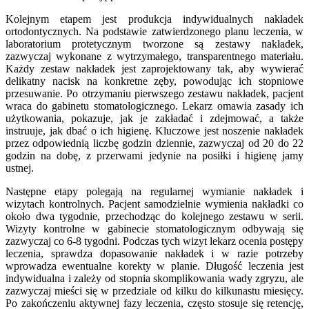
Kolejnym etapem jest produkcja indywidualnych nakładek
ortodontycznych. Na podstawie zatwierdzonego planu leczenia, w
laboratorium protetycznym tworzone są zestawy nakładek,
zazwyczaj wykonane z wytrzymałego, transparentnego materiału.
Każdy zestaw nakładek jest zaprojektowany tak, aby wywierać
delikatny nacisk na konkretne zęby, powodując ich stopniowe
przesuwanie. Po otrzymaniu pierwszego zestawu nakładek, pacjent
wraca do gabinetu stomatologicznego. Lekarz omawia zasady ich
użytkowania, pokazuje, jak je zakładać i zdejmować, a także
instruuje, jak dbać o ich higienę. Kluczowe jest noszenie nakładek
przez odpowiednią liczbę godzin dziennie, zazwyczaj od 20 do 22
godzin na dobę, z przerwami jedynie na posiłki i higienę jamy
ustnej.
Następne etapy polegają na regularnej wymianie nakładek i
wizytach kontrolnych. Pacjent samodzielnie wymienia nakładki co
około dwa tygodnie, przechodząc do kolejnego zestawu w serii.
Wizyty kontrolne w gabinecie stomatologicznym odbywają się
zazwyczaj co 6-8 tygodni. Podczas tych wizyt lekarz ocenia postępy
leczenia, sprawdza dopasowanie nakładek i w razie potrzeby
wprowadza ewentualne korekty w planie. Długość leczenia jest
indywidualna i zależy od stopnia skomplikowania wady zgryzu, ale
zazwyczaj mieści się w przedziale od kilku do kilkunastu miesięcy.
Po zakończeniu aktywnej fazy leczenia, często stosuje się retencję,