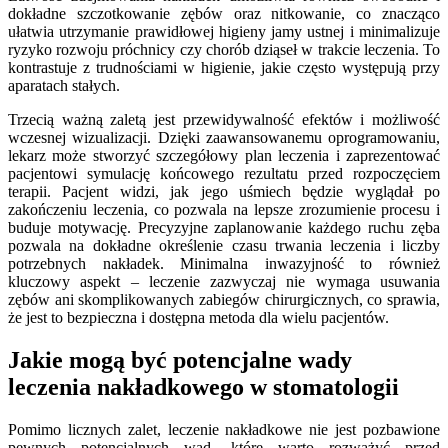
dokładne szczotkowanie zębów oraz nitkowanie, co znacząco
ułatwia utrzymanie prawidłowej higieny jamy ustnej i minimalizuje
ryzyko rozwoju próchnicy czy chorób dziąseł w trakcie leczenia. To
kontrastuje z trudnościami w higienie, jakie często występują przy
aparatach stałych.
Trzecią ważną zaletą jest przewidywalność efektów i możliwość
wczesnej wizualizacji. Dzięki zaawansowanemu oprogramowaniu,
lekarz może stworzyć szczegółowy plan leczenia i zaprezentować
pacjentowi symulację końcowego rezultatu przed rozpoczęciem
terapii. Pacjent widzi, jak jego uśmiech będzie wyglądał po
zakończeniu leczenia, co pozwala na lepsze zrozumienie procesu i
buduje motywację. Precyzyjne zaplanowanie każdego ruchu zęba
pozwala na dokładne określenie czasu trwania leczenia i liczby
potrzebnych nakładek. Minimalna inwazyjność to również
kluczowy aspekt – leczenie zazwyczaj nie wymaga usuwania
zębów ani skomplikowanych zabiegów chirurgicznych, co sprawia,
że jest to bezpieczna i dostępna metoda dla wielu pacjentów.
Jakie mogą być potencjalne wady
leczenia nakładkowego w stomatologii
Pomimo licznych zalet, leczenie nakładkowe nie jest pozbawione
pewnych potencjalnych wad, które warto rozważyć przed