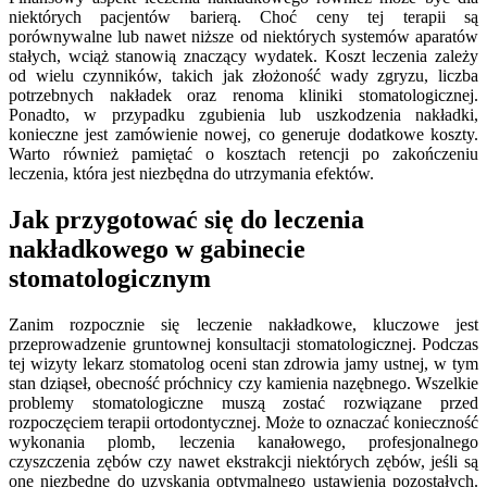
niektórych pacjentów barierą. Choć ceny tej terapii są
porównywalne lub nawet niższe od niektórych systemów aparatów
stałych, wciąż stanowią znaczący wydatek. Koszt leczenia zależy
od wielu czynników, takich jak złożoność wady zgryzu, liczba
potrzebnych nakładek oraz renoma kliniki stomatologicznej.
Ponadto, w przypadku zgubienia lub uszkodzenia nakładki,
konieczne jest zamówienie nowej, co generuje dodatkowe koszty.
Warto również pamiętać o kosztach retencji po zakończeniu
leczenia, która jest niezbędna do utrzymania efektów.
Jak przygotować się do leczenia
nakładkowego w gabinecie
stomatologicznym
Zanim rozpocznie się leczenie nakładkowe, kluczowe jest
przeprowadzenie gruntownej konsultacji stomatologicznej. Podczas
tej wizyty lekarz stomatolog oceni stan zdrowia jamy ustnej, w tym
stan dziąseł, obecność próchnicy czy kamienia nazębnego. Wszelkie
problemy stomatologiczne muszą zostać rozwiązane przed
rozpoczęciem terapii ortodontycznej. Może to oznaczać konieczność
wykonania plomb, leczenia kanałowego, profesjonalnego
czyszczenia zębów czy nawet ekstrakcji niektórych zębów, jeśli są
one niezbędne do uzyskania optymalnego ustawienia pozostałych.