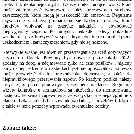
protez lub delikatnego mydła. Należy unikać gorącej wody, która
może zdeformować tworzywo, a także agresywnych środków
czyszczących, które mogą je uszkodzić lub zmatowić. Regularne
czyszczenie zapobiega gromadzeniu się bakterii i osadów, które
mogłyby wpływać na estetykę nakładek i powodować
nieprzyjemny zapach. Po umyciu, nakładki należy dokładnie
wypłukać i przechowywać w specjalnym etui, które chroni je przed
uszkodzeniem i zanieczyszczeniem, gdy nie są noszone.
Niezwykle ważne jest również przestrzeganie zaleceń dotyczących
noszenia nakładek. Powinny być noszone przez około 20-22
godziny na dobę, a zdejmowane tylko na czas posiłków i higieny
jamy ustnej. Jedzenie w nakładkach jest niedopuszczalne, ponieważ
może prowadzić do ich uszkodzenia, deformacji, a także do
nieprawidłowego przesuwania zębów. Po każdym posiłku należy
umyć zęby przed ponownym założeniem nakładek. Regularne
wizyty kontrolne u stomatologa są niezbędne do monitorowania
postępów leczenia i zapewnienia, że wszystko przebiega zgodnie z
planem. Lekarz oceni dopasowanie nakładek, stan zębów i dziąseł,
a także w razie potrzeby wprowadzi ewentualne korekty.
„`
Zobacz także: