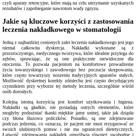
czyli aparaty retencyjne, które mają na celu utrzymanie uzyskanych
rezultatów i zapobieganie nawrotom wady zgryzu.
Jakie są kluczowe korzyści z zastosowania
leczenia nakładkowego w stomatologii
Jedną z najbardziej cenionych zalet leczenia nakładkowego jest jego
niemal całkowita dyskrecja. Nakładki wykonane są z
przezroczystego, medycznego tworzywa, które idealnie przylega do
zębów, sprawiając, że są one praktycznie niewidoczne dla
otoczenia. To pozwala pacjentom na komfortowe prowadzenie
życia towarzyskiego i zawodowego bez poczucia skrępowania,
które często towarzyszy noszeniu tradycyjnych aparatów stałych.
Możliwość dyskretnej korekty uśmiechu jest często decydującym
czynnikiem przy wyborze tej metody leczenia, szczególnie wśród
osób dorosłych.
Kolejną istotną korzyścią jest komfort użytkowania i higiena.
Nakładki są gładkie, nie posiadają ostrych elementów, które
mogłyby podrażniać tkanki miękkie jamy ustnej, takie jak dziąsła
czy błona śluzowa policzków. Ponadto, są one zdejmowane
podczas jedzenia, co oznacza, że pacjent nie musi rezygnować ze
swoich ulubionych potraw i nie ma ograniczeń dietetycznych.
Łatwość zdejmowania nakładek umożliwia również swobodne i