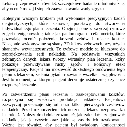
Lekarz przeprowadzi również szczegółowe badanie ortodontyczne,
aby ocenić rodzaj i stopień zaawansowania wady zgryzu.
Kolejnym ważnym krokiem jest wykonanie precyzyjnych badań
diagnostycznych, które stanowią podstawę do stworzenia
indywidualnego planu leczenia. Obejmują one zazwyczaj cyfrowe
zdjęcia rentgenowskie, takie jak pantomogram i cefalometria, które
pozwalają ocenić położenie korzeni zębów i relacje kostne.
Następnie wykonywane są skany 3D łuków zębowych przy użyciu
skanerów wewnątrzustnych. Te cyfrowe modele są kluczowe do
zaprojektowania serii nakładek. Na podstawie wszystkich
zebranych danych, lekarz tworzy wirtualny plan leczenia, który
pokazuje przewidywane ruchy zębów i końcowy efekt
terapeutyczny. Pacjent ma możliwość dokładnego omówienia tego
planu z lekarzem, zadania pytań i rozwiania wszelkich wątpliwości.
Jest to moment, w którym pacjent decyduje ostatecznie, czy chce
rozpocząć leczenie.
Po zatwierdzeniu planu leczenia i zaakceptowaniu kosztów,
rozpoczyna się właściwa produkcja nakładek. Pacjentowi
zazwyczaj przekazuje się od razu kilka pierwszych zestawów
nakładek. Przed rozpoczęciem ich noszenia, lekarz przeprowadza
instruktaż. Należy dokładnie zrozumieć, jak zakładać i zdejmować
nakładki, jak je czyścić oraz jakie są zasady ich użytkowania.
Ważne jest również, aby pacjent był świadomy konieczności