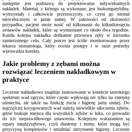
następnie jest podstawą do projektowania indywidualnych
nakładek. Materiał, z którego są wykonane, jest biokompatybilny,
wytrzymały i całkowicie przezroczysty, co czyni go niemal
niewidocznym w jamie ustnej. W zależności od złożoności
przypadku, pacjent może nosić od kilkunastu do kilkudziesięciu
zestawów nakładek, które są wymieniane co około dwa tygodnie.
Każda kolejna nakładka delikatnie przesuwa zęby w kierunku
zamierzonego celu. Cały proces jest ściśle monitorowany przez
lekarza stomatologa, który ocenia postępy i w razie potrzeby
wprowadza korekty.
Jakie problemy z zębami można
rozwiązać leczeniem nakładkowym w
praktyce
Leczenie nakładkowe znajduje zastosowanie w korekcie szerokiego
spektrum wad zgryzu, które często wpływają nie tylko na estetykę
uśmiechu, ale także na funkcję żucia i higienę jamy ustnej. Do
najczęściej korygowanych wad należą niewielkie stłoczenia zębów,
gdzie brakuje miejsca dla wszystkich zębów w łuku, co prowadzi
do ich nieprawidłowego ustawienia. Kolejnym wskazaniem są
szpary międzyzębowe, czyli diastemy i tremy, które mogą być
przyczyną kompleksów i utrudniać utrzymanie higieny. Leczenie