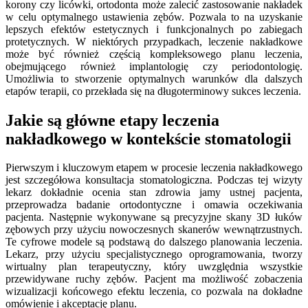
korony czy licówki, ortodonta może zalecić zastosowanie nakładek
w celu optymalnego ustawienia zębów. Pozwala to na uzyskanie
lepszych efektów estetycznych i funkcjonalnych po zabiegach
protetycznych. W niektórych przypadkach, leczenie nakładkowe
może być również częścią kompleksowego planu leczenia,
obejmującego również implantologię czy periodontologię.
Umożliwia to stworzenie optymalnych warunków dla dalszych
etapów terapii, co przekłada się na długoterminowy sukces leczenia.
Jakie są główne etapy leczenia
nakładkowego w kontekście stomatologii
Pierwszym i kluczowym etapem w procesie leczenia nakładkowego
jest szczegółowa konsultacja stomatologiczna. Podczas tej wizyty
lekarz dokładnie ocenia stan zdrowia jamy ustnej pacjenta,
przeprowadza badanie ortodontyczne i omawia oczekiwania
pacjenta. Następnie wykonywane są precyzyjne skany 3D łuków
zębowych przy użyciu nowoczesnych skanerów wewnątrzustnych.
Te cyfrowe modele są podstawą do dalszego planowania leczenia.
Lekarz, przy użyciu specjalistycznego oprogramowania, tworzy
wirtualny plan terapeutyczny, który uwzględnia wszystkie
przewidywane ruchy zębów. Pacjent ma możliwość zobaczenia
wizualizacji końcowego efektu leczenia, co pozwala na dokładne
omówienie i akceptację planu.