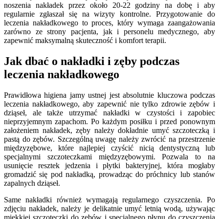
noszenia nakładek przez około 20-22 godziny na dobę i aby
regularnie zgłaszał się na wizyty kontrolne. Przygotowanie do
leczenia nakładkowego to proces, który wymaga zaangażowania
zarówno ze strony pacjenta, jak i personelu medycznego, aby
zapewnić maksymalną skuteczność i komfort terapii.
Jak dbać o nakładki i zęby podczas
leczenia nakładkowego
Prawidłowa higiena jamy ustnej jest absolutnie kluczowa podczas
leczenia nakładkowego, aby zapewnić nie tylko zdrowie zębów i
dziąseł, ale także utrzymać nakładki w czystości i zapobiec
nieprzyjemnym zapachom. Po każdym posiłku i przed ponownym
założeniem nakładek, zęby należy dokładnie umyć szczoteczką i
pastą do zębów. Szczególną uwagę należy zwrócić na przestrzenie
międzyzębowe, które najlepiej czyścić nicią dentystyczną lub
specjalnymi szczoteczkami międzyzębowymi. Pozwala to na
usunięcie resztek jedzenia i płytki bakteryjnej, która mogłaby
gromadzić się pod nakładką, prowadząc do próchnicy lub stanów
zapalnych dziąseł.
Same nakładki również wymagają regularnego czyszczenia. Po
zdjęciu nakładek, należy je delikatnie umyć letnią wodą, używając
miękkiej szczoteczki do zębów i specjalnego płynu do czyszczenia