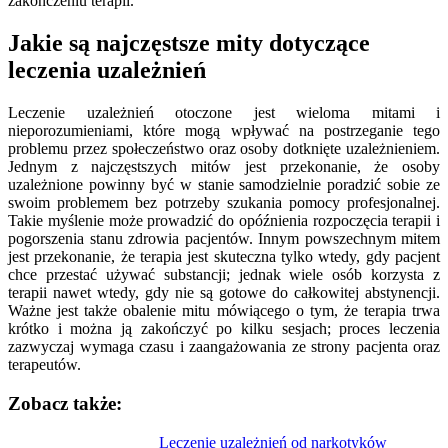
zakończeniu terapii.
Jakie są najczęstsze mity dotyczące
leczenia uzależnień
Leczenie uzależnień otoczone jest wieloma mitami i
nieporozumieniami, które mogą wpływać na postrzeganie tego
problemu przez społeczeństwo oraz osoby dotknięte uzależnieniem.
Jednym z najczęstszych mitów jest przekonanie, że osoby
uzależnione powinny być w stanie samodzielnie poradzić sobie ze
swoim problemem bez potrzeby szukania pomocy profesjonalnej.
Takie myślenie może prowadzić do opóźnienia rozpoczęcia terapii i
pogorszenia stanu zdrowia pacjentów. Innym powszechnym mitem
jest przekonanie, że terapia jest skuteczna tylko wtedy, gdy pacjent
chce przestać używać substancji; jednak wiele osób korzysta z
terapii nawet wtedy, gdy nie są gotowe do całkowitej abstynencji.
Ważne jest także obalenie mitu mówiącego o tym, że terapia trwa
krótko i można ją zakończyć po kilku sesjach; proces leczenia
zazwyczaj wymaga czasu i zaangażowania ze strony pacjenta oraz
terapeutów.
Zobacz także:
Nawigacja
Leczenie uzależnień od narkotyków