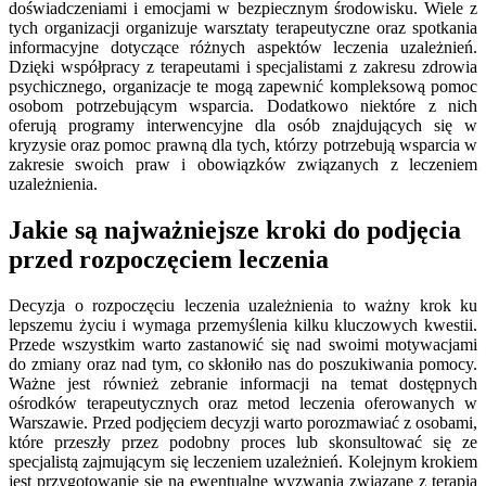
doświadczeniami i emocjami w bezpiecznym środowisku. Wiele z
tych organizacji organizuje warsztaty terapeutyczne oraz spotkania
informacyjne dotyczące różnych aspektów leczenia uzależnień.
Dzięki współpracy z terapeutami i specjalistami z zakresu zdrowia
psychicznego, organizacje te mogą zapewnić kompleksową pomoc
osobom potrzebującym wsparcia. Dodatkowo niektóre z nich
oferują programy interwencyjne dla osób znajdujących się w
kryzysie oraz pomoc prawną dla tych, którzy potrzebują wsparcia w
zakresie swoich praw i obowiązków związanych z leczeniem
uzależnienia.
Jakie są najważniejsze kroki do podjęcia
przed rozpoczęciem leczenia
Decyzja o rozpoczęciu leczenia uzależnienia to ważny krok ku
lepszemu życiu i wymaga przemyślenia kilku kluczowych kwestii.
Przede wszystkim warto zastanowić się nad swoimi motywacjami
do zmiany oraz nad tym, co skłoniło nas do poszukiwania pomocy.
Ważne jest również zebranie informacji na temat dostępnych
ośrodków terapeutycznych oraz metod leczenia oferowanych w
Warszawie. Przed podjęciem decyzji warto porozmawiać z osobami,
które przeszły przez podobny proces lub skonsultować się ze
specjalistą zajmującym się leczeniem uzależnień. Kolejnym krokiem
jest przygotowanie się na ewentualne wyzwania związane z terapią