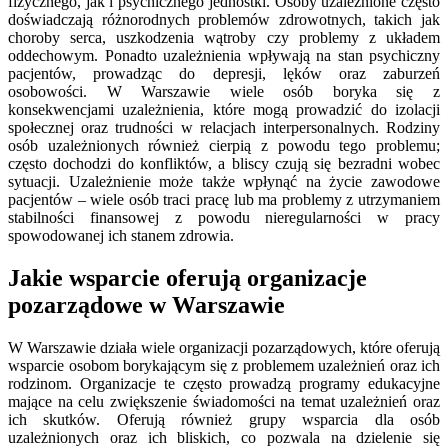
fizycznego, jak i psychicznego jednostki. Osoby uzależnione często
doświadczają różnorodnych problemów zdrowotnych, takich jak
choroby serca, uszkodzenia wątroby czy problemy z układem
oddechowym. Ponadto uzależnienia wpływają na stan psychiczny
pacjentów, prowadząc do depresji, lęków oraz zaburzeń
osobowości. W Warszawie wiele osób boryka się z
konsekwencjami uzależnienia, które mogą prowadzić do izolacji
społecznej oraz trudności w relacjach interpersonalnych. Rodziny
osób uzależnionych również cierpią z powodu tego problemu;
często dochodzi do konfliktów, a bliscy czują się bezradni wobec
sytuacji. Uzależnienie może także wpłynąć na życie zawodowe
pacjentów – wiele osób traci pracę lub ma problemy z utrzymaniem
stabilności finansowej z powodu nieregularności w pracy
spowodowanej ich stanem zdrowia.
Jakie wsparcie oferują organizacje
pozarządowe w Warszawie
W Warszawie działa wiele organizacji pozarządowych, które oferują
wsparcie osobom borykającym się z problemem uzależnień oraz ich
rodzinom. Organizacje te często prowadzą programy edukacyjne
mające na celu zwiększenie świadomości na temat uzależnień oraz
ich skutków. Oferują również grupy wsparcia dla osób
uzależnionych oraz ich bliskich, co pozwala na dzielenie się