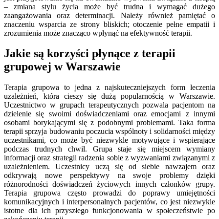
– zmiana stylu życia może być trudna i wymagać dużego
zaangażowania oraz determinacji. Należy również pamiętać o
znaczeniu wsparcia ze strony bliskich; otoczenie pełne empatii i
zrozumienia może znacząco wpłynąć na efektywność terapii.
Jakie są korzyści płynące z terapii
grupowej w Warszawie
Terapia grupowa to jedna z najskuteczniejszych form leczenia
uzależnień, która cieszy się dużą popularnością w Warszawie.
Uczestnictwo w grupach terapeutycznych pozwala pacjentom na
dzielenie się swoimi doświadczeniami oraz emocjami z innymi
osobami borykającymi się z podobnymi problemami. Taka forma
terapii sprzyja budowaniu poczucia wspólnoty i solidarności między
uczestnikami, co może być niezwykle motywujące i wspierające
podczas trudnych chwil. Grupa staje się miejscem wymiany
informacji oraz strategii radzenia sobie z wyzwaniami związanymi z
uzależnieniem. Uczestnicy uczą się od siebie nawzajem oraz
odkrywają nowe perspektywy na swoje problemy dzięki
różnorodności doświadczeń życiowych innych członków grupy.
Terapia grupowa często prowadzi do poprawy umiejętności
komunikacyjnych i interpersonalnych pacjentów, co jest niezwykle
istotne dla ich przyszłego funkcjonowania w społeczeństwie po