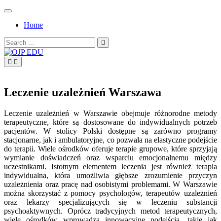
Skip
to
Home
content
Search
for:
OJP EDU
Leczenie uzależnień Warszawa
Leczenie uzależnień w Warszawie obejmuje różnorodne metody
terapeutyczne, które są dostosowane do indywidualnych potrzeb
pacjentów. W stolicy Polski dostępne są zarówno programy
stacjonarne, jak i ambulatoryjne, co pozwala na elastyczne podejście
do terapii. Wiele ośrodków oferuje terapie grupowe, które sprzyjają
wymianie doświadczeń oraz wsparciu emocjonalnemu między
uczestnikami. Istotnym elementem leczenia jest również terapia
indywidualna, która umożliwia głębsze zrozumienie przyczyn
uzależnienia oraz pracę nad osobistymi problemami. W Warszawie
można skorzystać z pomocy psychologów, terapeutów uzależnień
oraz lekarzy specjalizujących się w leczeniu substancji
psychoaktywnych. Oprócz tradycyjnych metod terapeutycznych,
wiele ośrodków wprowadza innowacyjne podejścia, takie jak