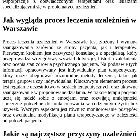
współpracuje z doświadczonymi terapeutami oraz lekarzami
specjalizującymi się w problematyce uzależnień.
Jak wygląda proces leczenia uzależnień w
Warszawie
Proces leczenia uzależnień w Warszawie jest złożony i wymaga
zaangażowania zarówno ze strony pacjenta, jak i terapeutów.
Pierwszym krokiem jest zazwyczaj konsultacja z specjalistą, który
przeprowadza szczegółowy wywiad dotyczący historii uzależnienia
oraz ocenia stan zdrowia psychicznego pacjenta. Na podstawie tych
informacji opracowywany jest indywidualny plan terapeutyczny,
który może obejmować różnorodne metody leczenia, takie jak
terapia grupowa czy indywidualna. Kluczowym elementem procesu
jest regularne uczestnictwo w sesjach terapeutycznych oraz aktywne
zaangażowanie w proponowane działania. W trakcie terapii pacjenci
uczą się radzić sobie z emocjami oraz rozwijają umiejętności
społeczne potrzebne do funkcjonowania w codziennym życiu bez
używek. Ważnym aspektem jest również monitorowanie postępów
oraz ewentualna modyfikacja planu terapeutycznego w zależności
od potrzeb pacjenta.
Jakie są najczęstsze przyczyny uzależnień