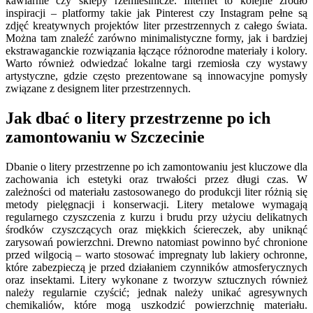
kawiarnie czy sklepy rzemieślnicze. Internet to kolejne źródło
inspiracji – platformy takie jak Pinterest czy Instagram pełne są
zdjęć kreatywnych projektów liter przestrzennych z całego świata.
Można tam znaleźć zarówno minimalistyczne formy, jak i bardziej
ekstrawaganckie rozwiązania łączące różnorodne materiały i kolory.
Warto również odwiedzać lokalne targi rzemiosła czy wystawy
artystyczne, gdzie często prezentowane są innowacyjne pomysły
związane z designem liter przestrzennych.
Jak dbać o litery przestrzenne po ich
zamontowaniu w Szczecinie
Dbanie o litery przestrzenne po ich zamontowaniu jest kluczowe dla
zachowania ich estetyki oraz trwałości przez długi czas. W
zależności od materiału zastosowanego do produkcji liter różnią się
metody pielęgnacji i konserwacji. Litery metalowe wymagają
regularnego czyszczenia z kurzu i brudu przy użyciu delikatnych
środków czyszczących oraz miękkich ściereczek, aby uniknąć
zarysowań powierzchni. Drewno natomiast powinno być chronione
przed wilgocią – warto stosować impregnaty lub lakiery ochronne,
które zabezpieczą je przed działaniem czynników atmosferycznych
oraz insektami. Litery wykonane z tworzyw sztucznych również
należy regularnie czyścić; jednak należy unikać agresywnych
chemikaliów, które mogą uszkodzić powierzchnię materiału.