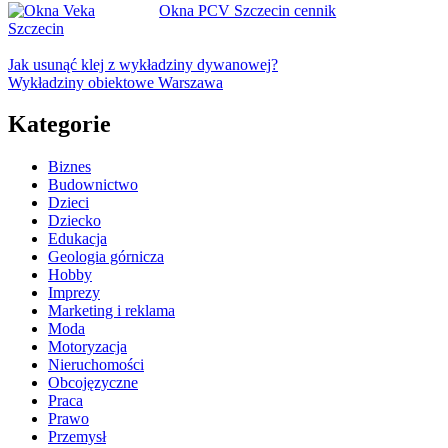
Okna PCV Szczecin cennik
Jak usunąć klej z wykładziny dywanowej?
Wykładziny obiektowe Warszawa
Kategorie
Biznes
Budownictwo
Dzieci
Dziecko
Edukacja
Geologia górnicza
Hobby
Imprezy
Marketing i reklama
Moda
Motoryzacja
Nieruchomości
Obcojęzyczne
Praca
Prawo
Przemysł