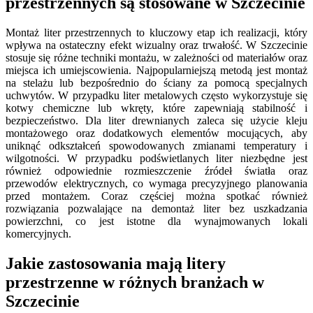
przestrzennych są stosowane w Szczecinie
Montaż liter przestrzennych to kluczowy etap ich realizacji, który
wpływa na ostateczny efekt wizualny oraz trwałość. W Szczecinie
stosuje się różne techniki montażu, w zależności od materiałów oraz
miejsca ich umiejscowienia. Najpopularniejszą metodą jest montaż
na stelażu lub bezpośrednio do ściany za pomocą specjalnych
uchwytów. W przypadku liter metalowych często wykorzystuje się
kotwy chemiczne lub wkręty, które zapewniają stabilność i
bezpieczeństwo. Dla liter drewnianych zaleca się użycie kleju
montażowego oraz dodatkowych elementów mocujących, aby
uniknąć odkształceń spowodowanych zmianami temperatury i
wilgotności. W przypadku podświetlanych liter niezbędne jest
również odpowiednie rozmieszczenie źródeł światła oraz
przewodów elektrycznych, co wymaga precyzyjnego planowania
przed montażem. Coraz częściej można spotkać również
rozwiązania pozwalające na demontaż liter bez uszkadzania
powierzchni, co jest istotne dla wynajmowanych lokali
komercyjnych.
Jakie zastosowania mają litery
przestrzenne w różnych branżach w
Szczecinie