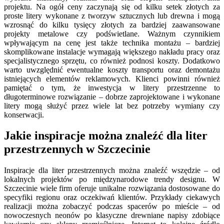
projektu. Na ogół ceny zaczynają się od kilku setek złotych za
proste litery wykonane z tworzyw sztucznych lub drewna i mogą
wzrosnąć do kilku tysięcy złotych za bardziej zaawansowane
projekty metalowe czy podświetlane. Ważnym czynnikiem
wpływającym na cenę jest także technika montażu – bardziej
skomplikowane instalacje wymagają większego nakładu pracy oraz
specjalistycznego sprzętu, co również podnosi koszty. Dodatkowo
warto uwzględnić ewentualne koszty transportu oraz demontażu
istniejących elementów reklamowych. Klienci powinni również
pamiętać o tym, że inwestycja w litery przestrzenne to
długoterminowe rozwiązanie – dobrze zaprojektowane i wykonane
litery mogą służyć przez wiele lat bez potrzeby wymiany czy
konserwacji.
Jakie inspiracje można znaleźć dla liter
przestrzennych w Szczecinie
Inspiracje dla liter przestrzennych można znaleźć wszędzie – od
lokalnych projektów po międzynarodowe trendy designu. W
Szczecinie wiele firm oferuje unikalne rozwiązania dostosowane do
specyfiki regionu oraz oczekiwań klientów. Przykłady ciekawych
realizacji można zobaczyć podczas spacerów po mieście – od
nowoczesnych neonów po klasyczne drewniane napisy zdobiące