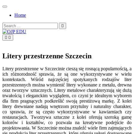
Skip
to
Home
content
Search
for:
OJP EDU
Litery przestrzenne Szczecin
Litery przestrzenne w Szczecinie cieszą się rosnącą popularnością, a
ich różnorodność sprawia, że są one wykorzystywane w wielu
kontekstach. Wśród najczęściej spotykanych rodzajów liter
przestrzennych można wymienić litery wykonane z metalu, drewna
oraz tworzyw sztucznych. Litery metalowe charakteryzują się dużą
trwałością i eleganckim wyglądem, co czyni je idealnym wyborem
dla firm pragnących podkreślić swoją prestiżową markę. Z kolei
litery drewniane nadają wnętrzom przytulny i naturalny charakter,
co sprawia, że są często wykorzystywane w kawiarniach czy
restauracjach. Tworzywa sztuczne z kolei oferują szeroką gamę
kolorów i kształtów, co pozwala na kreatywne podejście do
projektowania. W Szczecinie można znaleźć wiele firm zajmujących
się produkcją liter przestrzennych, które oferują usługi dostosowane