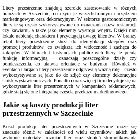
Litery przestrzenne znajdują szerokie zastosowanie w różnych
branżach w Szczecinie, co czyni je wszechstronnym narzędziem
marketingowym oraz dekoracyjnym. W sektorze gastronomicznym
litery te są często wykorzystywane do oznaczania nazw restauracji
czy kawiarni, a także jako elementy wystroju wnętrz. Dzięki nim
lokale nabierają charakteru i przyciągają uwagę klientów. W branży
retail litery przestrzenne służą do identyfikacji sklepów oraz
promocji produktów, co zwiększa ich widoczność i zachęca do
zakupów. W biurach i instytucjach publicznych litery te pełnią
funkcję informacyjną – oznaczają poszczególne działy czy
pomieszczenia, co ułatwia orientację w budynku. Również w
eventach i targach litery przestrzenne odgrywają ważną rolę – często
wykorzystywane są jako tło do zdjęć czy elementy dekoracyjne
stoisk wystawienniczych. Ponadto coraz więcej firm decyduje się na
wykorzystanie liter przestrzennych w kampaniach reklamowych,
gdzie stają się one integralną częścią przekazu marketingowego.
Jakie są koszty produkcji liter
przestrzennych w Szczecinie
Koszt produkcji liter przestrzennych w Szczecinie może się
znacznie różnić w zależności od wielu czynników, takich jak
wybrane materiały, rozmiar liter oraz stopień skomplikowania