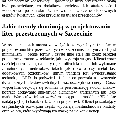
lat bez potrzeby konserwacji. Oprócz tego litery przestrzenne mogą
być podświetlane, co dodatkowo zwiększa ich atrakcyjność i
widoczność po zmroku. Umożliwia to tworzenie efektownych
efektów świetlnych, które przyciągają uwagę przechodniów.
Jakie trendy dominują w projektowaniu
liter przestrzennych w Szczecinie
W ostatnich latach można zauważyć kilka wyraźnych trendów w
projektowaniu liter przestrzennych w Szczecinie. Jednym z nich jest
minimalizm – proste formy i czyste linie stają się coraz bardziej
popularne zarówno w reklamie, jak i wystroju wnętrz. Klienci coraz
częściej decydują się na litery o jednolitych kolorach lub wykonane
z naturalnych materiałów, takich jak drewno czy metal bez
dodatkowych ozdobników. Innym trendem jest wykorzystanie
technologii LED do podświetlania liter, co pozwala na tworzenie
dynamicznych efektów świetlnych oraz oszczędność energii. Coraz
więcej firm decyduje się również na personalizację swoich znaków
poprzez dodawanie unikalnych elementów graficznych lub logo
marki. Warto również zauważyć rosnącą popularność liter 3D, które
nadają głębię i charakter każdemu projektowi. Klienci poszukujący
oryginalnych rozwiązań często wybierają niestandardowe kształty
oraz kolory, które wyróżniają ich markę na tle konkurencji.