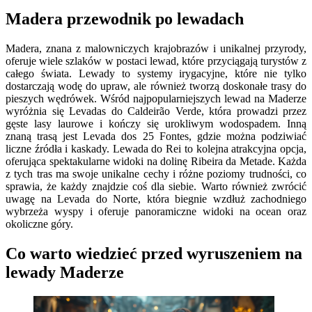
Madera przewodnik po lewadach
Madera, znana z malowniczych krajobrazów i unikalnej przyrody,
oferuje wiele szlaków w postaci lewad, które przyciągają turystów z
całego świata. Lewady to systemy irygacyjne, które nie tylko
dostarczają wodę do upraw, ale również tworzą doskonałe trasy do
pieszych wędrówek. Wśród najpopularniejszych lewad na Maderze
wyróżnia się Levadas do Caldeirão Verde, która prowadzi przez
gęste lasy laurowe i kończy się urokliwym wodospadem. Inną
znaną trasą jest Levada dos 25 Fontes, gdzie można podziwiać
liczne źródła i kaskady. Lewada do Rei to kolejna atrakcyjna opcja,
oferująca spektakularne widoki na dolinę Ribeira da Metade. Każda
z tych tras ma swoje unikalne cechy i różne poziomy trudności, co
sprawia, że każdy znajdzie coś dla siebie. Warto również zwrócić
uwagę na Levada do Norte, która biegnie wzdłuż zachodniego
wybrzeża wyspy i oferuje panoramiczne widoki na ocean oraz
okoliczne góry.
Co warto wiedzieć przed wyruszeniem na
lewady Maderze