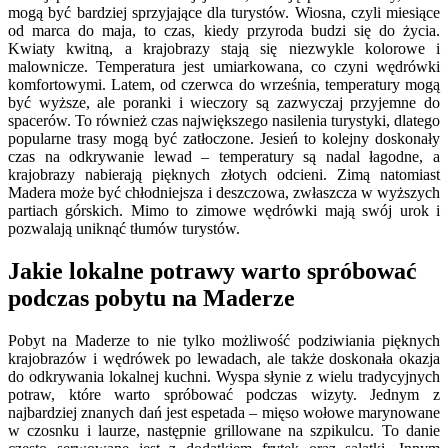
mogą być bardziej sprzyjające dla turystów. Wiosna, czyli miesiące
od marca do maja, to czas, kiedy przyroda budzi się do życia.
Kwiaty kwitną, a krajobrazy stają się niezwykle kolorowe i
malownicze. Temperatura jest umiarkowana, co czyni wędrówki
komfortowymi. Latem, od czerwca do września, temperatury mogą
być wyższe, ale poranki i wieczory są zazwyczaj przyjemne do
spacerów. To również czas największego nasilenia turystyki, dlatego
popularne trasy mogą być zatłoczone. Jesień to kolejny doskonały
czas na odkrywanie lewad – temperatury są nadal łagodne, a
krajobrazy nabierają pięknych złotych odcieni. Zimą natomiast
Madera może być chłodniejsza i deszczowa, zwłaszcza w wyższych
partiach górskich. Mimo to zimowe wędrówki mają swój urok i
pozwalają uniknąć tłumów turystów.
Jakie lokalne potrawy warto spróbować
podczas pobytu na Maderze
Pobyt na Maderze to nie tylko możliwość podziwiania pięknych
krajobrazów i wędrówek po lewadach, ale także doskonała okazja
do odkrywania lokalnej kuchni. Wyspa słynie z wielu tradycyjnych
potraw, które warto spróbować podczas wizyty. Jednym z
najbardziej znanych dań jest espetada – mięso wołowe marynowane
w czosnku i laurze, następnie grillowane na szpikulcu. To danie