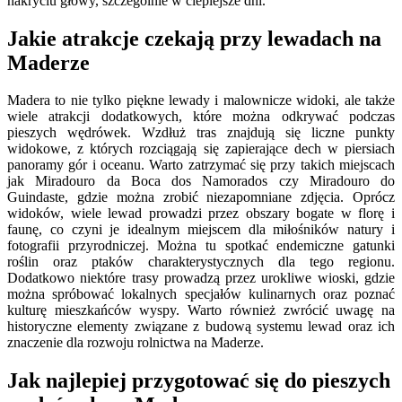
nakryciu głowy, szczególnie w cieplejsze dni.
Jakie atrakcje czekają przy lewadach na
Maderze
Madera to nie tylko piękne lewady i malownicze widoki, ale także
wiele atrakcji dodatkowych, które można odkrywać podczas
pieszych wędrówek. Wzdłuż tras znajdują się liczne punkty
widokowe, z których rozciągają się zapierające dech w piersiach
panoramy gór i oceanu. Warto zatrzymać się przy takich miejscach
jak Miradouro da Boca dos Namorados czy Miradouro do
Guindaste, gdzie można zrobić niezapomniane zdjęcia. Oprócz
widoków, wiele lewad prowadzi przez obszary bogate w florę i
faunę, co czyni je idealnym miejscem dla miłośników natury i
fotografii przyrodniczej. Można tu spotkać endemiczne gatunki
roślin oraz ptaków charakterystycznych dla tego regionu.
Dodatkowo niektóre trasy prowadzą przez urokliwe wioski, gdzie
można spróbować lokalnych specjałów kulinarnych oraz poznać
kulturę mieszkańców wyspy. Warto również zwrócić uwagę na
historyczne elementy związane z budową systemu lewad oraz ich
znaczenie dla rozwoju rolnictwa na Maderze.
Jak najlepiej przygotować się do pieszych