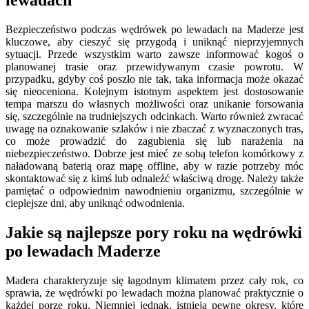
lewadach
Bezpieczeństwo podczas wędrówek po lewadach na Maderze jest
kluczowe, aby cieszyć się przygodą i uniknąć nieprzyjemnych
sytuacji. Przede wszystkim warto zawsze informować kogoś o
planowanej trasie oraz przewidywanym czasie powrotu. W
przypadku, gdyby coś poszło nie tak, taka informacja może okazać
się nieoceniona. Kolejnym istotnym aspektem jest dostosowanie
tempa marszu do własnych możliwości oraz unikanie forsowania
się, szczególnie na trudniejszych odcinkach. Warto również zwracać
uwagę na oznakowanie szlaków i nie zbaczać z wyznaczonych tras,
co może prowadzić do zagubienia się lub narażenia na
niebezpieczeństwo. Dobrze jest mieć ze sobą telefon komórkowy z
naładowaną baterią oraz mapę offline, aby w razie potrzeby móc
skontaktować się z kimś lub odnaleźć właściwą drogę. Należy także
pamiętać o odpowiednim nawodnieniu organizmu, szczególnie w
cieplejsze dni, aby uniknąć odwodnienia.
Jakie są najlepsze pory roku na wędrówki
po lewadach Maderze
Madera charakteryzuje się łagodnym klimatem przez cały rok, co
sprawia, że wędrówki po lewadach można planować praktycznie o
każdej porze roku. Niemniej jednak, istnieją pewne okresy, które