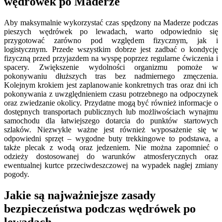
wędrówek po Maderze
Aby maksymalnie wykorzystać czas spędzony na Maderze podczas
pieszych wędrówek po lewadach, warto odpowiednio się
przygotować zarówno pod względem fizycznym, jak i
logistycznym. Przede wszystkim dobrze jest zadbać o kondycję
fizyczną przed przyjazdem na wyspę poprzez regularne ćwiczenia i
spacery. Zwiększenie wydolności organizmu pomoże w
pokonywaniu dłuższych tras bez nadmiernego zmęczenia.
Kolejnym krokiem jest zaplanowanie konkretnych tras oraz dni ich
pokonywania z uwzględnieniem czasu potrzebnego na odpoczynek
oraz zwiedzanie okolicy. Przydatne mogą być również informacje o
dostępnych transportach publicznych lub możliwościach wynajmu
samochodu dla łatwiejszego dotarcia do punktów startowych
szlaków. Niezwykle ważne jest również wyposażenie się w
odpowiedni sprzęt – wygodne buty trekkingowe to podstawa, a
także plecak z wodą oraz jedzeniem. Nie można zapomnieć o
odzieży dostosowanej do warunków atmosferycznych oraz
ewentualnej kurtce przeciwdeszczowej na wypadek nagłej zmiany
pogody.
Jakie są najważniejsze zasady
bezpieczeństwa podczas wędrówek po