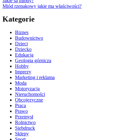
Jakie są miody?
Miód rzepakowy jakie ma właściwości?
Kategorie
Biznes
Budownictwo
Dzieci
Dziecko
Edukacja
Geologia górnicza
Hobby
Imprezy
Marketing i reklama
Moda
Motoryzacja
Nieruchomości
Obcojęzyczne
Praca
Prawo
Przemysł
Rolnictwo
Siebdruck
Sklepy
Sport