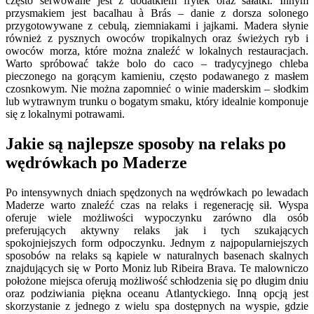
często serwowane jest z dodatkiem frytek oraz sałatki. Innym
przysmakiem jest bacalhau à Brás – danie z dorsza solonego
przygotowywane z cebulą, ziemniakami i jajkami. Madera słynie
również z pysznych owoców tropikalnych oraz świeżych ryb i
owoców morza, które można znaleźć w lokalnych restauracjach.
Warto spróbować także bolo do caco – tradycyjnego chleba
pieczonego na gorącym kamieniu, często podawanego z masłem
czosnkowym. Nie można zapomnieć o winie maderskim – słodkim
lub wytrawnym trunku o bogatym smaku, który idealnie komponuje
się z lokalnymi potrawami.
Jakie są najlepsze sposoby na relaks po
wędrówkach po Maderze
Po intensywnych dniach spędzonych na wędrówkach po lewadach
Maderze warto znaleźć czas na relaks i regenerację sił. Wyspa
oferuje wiele możliwości wypoczynku zarówno dla osób
preferujących aktywny relaks jak i tych szukających
spokojniejszych form odpoczynku. Jednym z najpopularniejszych
sposobów na relaks są kąpiele w naturalnych basenach skalnych
znajdujących się w Porto Moniz lub Ribeira Brava. Te malowniczo
położone miejsca oferują możliwość schłodzenia się po długim dniu
oraz podziwiania piękna oceanu Atlantyckiego. Inną opcją jest
skorzystanie z jednego z wielu spa dostępnych na wyspie, gdzie