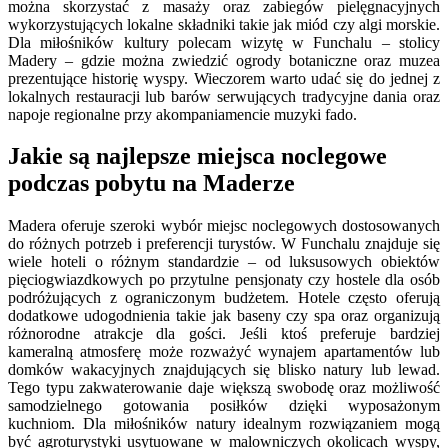
można skorzystać z masaży oraz zabiegów pielęgnacyjnych
wykorzystujących lokalne składniki takie jak miód czy algi morskie.
Dla miłośników kultury polecam wizytę w Funchalu – stolicy
Madery – gdzie można zwiedzić ogrody botaniczne oraz muzea
prezentujące historię wyspy. Wieczorem warto udać się do jednej z
lokalnych restauracji lub barów serwujących tradycyjne dania oraz
napoje regionalne przy akompaniamencie muzyki fado.
Jakie są najlepsze miejsca noclegowe
podczas pobytu na Maderze
Madera oferuje szeroki wybór miejsc noclegowych dostosowanych
do różnych potrzeb i preferencji turystów. W Funchalu znajduje się
wiele hoteli o różnym standardzie – od luksusowych obiektów
pięciogwiazdkowych po przytulne pensjonaty czy hostele dla osób
podróżujących z ograniczonym budżetem. Hotele często oferują
dodatkowe udogodnienia takie jak baseny czy spa oraz organizują
różnorodne atrakcje dla gości. Jeśli ktoś preferuje bardziej
kameralną atmosferę może rozważyć wynajem apartamentów lub
domków wakacyjnych znajdujących się blisko natury lub lewad.
Tego typu zakwaterowanie daje większą swobodę oraz możliwość
samodzielnego gotowania posiłków dzięki wyposażonym
kuchniom. Dla miłośników natury idealnym rozwiązaniem mogą
być agroturystyki usytuowane w malowniczych okolicach wyspy,