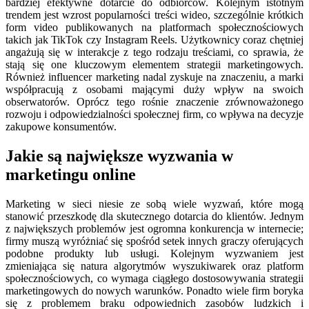
bardziej efektywne dotarcie do odbiorców. Kolejnym istotnym
trendem jest wzrost popularności treści wideo, szczególnie krótkich
form video publikowanych na platformach społecznościowych
takich jak TikTok czy Instagram Reels. Użytkownicy coraz chętniej
angażują się w interakcje z tego rodzaju treściami, co sprawia, że
stają się one kluczowym elementem strategii marketingowych.
Również influencer marketing nadal zyskuje na znaczeniu, a marki
współpracują z osobami mającymi duży wpływ na swoich
obserwatorów. Oprócz tego rośnie znaczenie zrównoważonego
rozwoju i odpowiedzialności społecznej firm, co wpływa na decyzje
zakupowe konsumentów.
Jakie są największe wyzwania w
marketingu online
Marketing w sieci niesie ze sobą wiele wyzwań, które mogą
stanowić przeszkodę dla skutecznego dotarcia do klientów. Jednym
z największych problemów jest ogromna konkurencja w internecie;
firmy muszą wyróżniać się spośród setek innych graczy oferujących
podobne produkty lub usługi. Kolejnym wyzwaniem jest
zmieniająca się natura algorytmów wyszukiwarek oraz platform
społecznościowych, co wymaga ciągłego dostosowywania strategii
marketingowych do nowych warunków. Ponadto wiele firm boryka
się z problemem braku odpowiednich zasobów ludzkich i