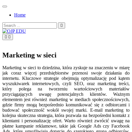
Skip
to
Home
content
Search
for:
OJP EDU
Marketing w sieci
Marketing w sieci to dziedzina, która zyskuje na znaczeniu w miarę
jak coraz więcej przedsiębiorstw przenosi swoje działania do
internetu. Kluczowe strategie obejmują optymalizację pod kątem
wyszukiwarek internetowych, czyli SEO, oraz marketing treści,
który polega na tworzeniu wartościowych materiałów
przyciągających uwagę potencjalnych klientów. Ważnym
elementem jest również marketing w mediach społecznościowych,
gdzie firmy mogą bezpośrednio komunikować się z odbiorcami i
budować społeczność wokół swojej marki. E-mail marketing to
kolejna skuteczna strategia, która pozwala na bezpośredni kontakt z
klientami i personalizację ofert. Warto również zwrócić uwagę na
płatne kampanie reklamowe, takie jak Google Ads czy Facebook
Ads, które umożliwiają dotarcie do szerokiego grona odbiorców.