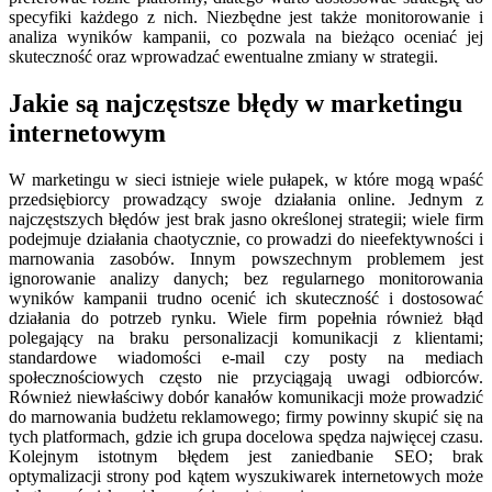
specyfiki każdego z nich. Niezbędne jest także monitorowanie i
analiza wyników kampanii, co pozwala na bieżąco oceniać jej
skuteczność oraz wprowadzać ewentualne zmiany w strategii.
Jakie są najczęstsze błędy w marketingu
internetowym
W marketingu w sieci istnieje wiele pułapek, w które mogą wpaść
przedsiębiorcy prowadzący swoje działania online. Jednym z
najczęstszych błędów jest brak jasno określonej strategii; wiele firm
podejmuje działania chaotycznie, co prowadzi do nieefektywności i
marnowania zasobów. Innym powszechnym problemem jest
ignorowanie analizy danych; bez regularnego monitorowania
wyników kampanii trudno ocenić ich skuteczność i dostosować
działania do potrzeb rynku. Wiele firm popełnia również błąd
polegający na braku personalizacji komunikacji z klientami;
standardowe wiadomości e-mail czy posty na mediach
społecznościowych często nie przyciągają uwagi odbiorców.
Również niewłaściwy dobór kanałów komunikacji może prowadzić
do marnowania budżetu reklamowego; firmy powinny skupić się na
tych platformach, gdzie ich grupa docelowa spędza najwięcej czasu.
Kolejnym istotnym błędem jest zaniedbanie SEO; brak
optymalizacji strony pod kątem wyszukiwarek internetowych może