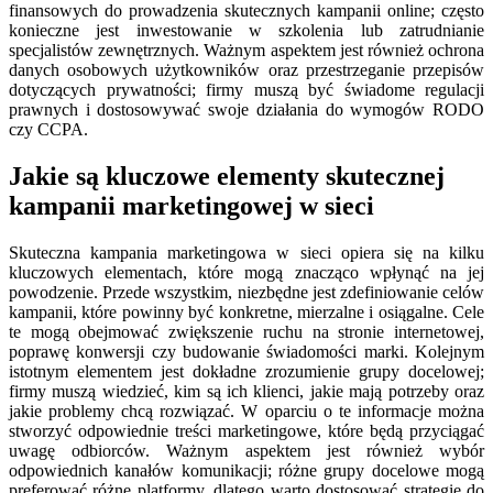
finansowych do prowadzenia skutecznych kampanii online; często
konieczne jest inwestowanie w szkolenia lub zatrudnianie
specjalistów zewnętrznych. Ważnym aspektem jest również ochrona
danych osobowych użytkowników oraz przestrzeganie przepisów
dotyczących prywatności; firmy muszą być świadome regulacji
prawnych i dostosowywać swoje działania do wymogów RODO
czy CCPA.
Jakie są kluczowe elementy skutecznej
kampanii marketingowej w sieci
Skuteczna kampania marketingowa w sieci opiera się na kilku
kluczowych elementach, które mogą znacząco wpłynąć na jej
powodzenie. Przede wszystkim, niezbędne jest zdefiniowanie celów
kampanii, które powinny być konkretne, mierzalne i osiągalne. Cele
te mogą obejmować zwiększenie ruchu na stronie internetowej,
poprawę konwersji czy budowanie świadomości marki. Kolejnym
istotnym elementem jest dokładne zrozumienie grupy docelowej;
firmy muszą wiedzieć, kim są ich klienci, jakie mają potrzeby oraz
jakie problemy chcą rozwiązać. W oparciu o te informacje można
stworzyć odpowiednie treści marketingowe, które będą przyciągać
uwagę odbiorców. Ważnym aspektem jest również wybór
odpowiednich kanałów komunikacji; różne grupy docelowe mogą
preferować różne platformy, dlatego warto dostosować strategię do