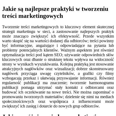
Jakie są najlepsze praktyki w tworzeniu
treści marketingowych
Tworzenie treści marketingowych to kluczowy element skutecznej
strategii marketingu w sieci, a zastosowanie najlepszych praktyk
może znacząco zwiększyć ich efektywność. Przede wszystkim
warto skupić się na wartości dodanej dla odbiorców; treści powinny
być informacyjne, angażujące i odpowiadające na pytania lub
problemy potencjalnych klientów. Ważnym aspektem jest również
optymalizacja treści pod kątem SEO; używanie odpowiednich słów
kluczowych oraz dbanie o strukturę tekstu wpływa na widoczność
strony w wynikach wyszukiwania. Kolejną praktyką jest stosowanie
atrakcyjnych nagłówków oraz wizualizacji; dobrze skonstruowany
nagłówek przyciąga uwagę czytelników, a grafiki czy filmy
wzbogacają przekaz i ułatwiają przyswajanie informacji. Również
regularność publikacji ma znaczenie; tworzenie harmonogramu
publikacji pomaga utrzymać stały kontakt z odbiorcami oraz
budować ich oczekiwanie na nowe treści. Nie można zapominać o
promowaniu tworzonych materiałów; dzielenie się nimi na mediach
społecznościowych oraz współpraca z influencerami może
zwiększyć ich zasięg i dotarcie do nowych grup odbiorców.