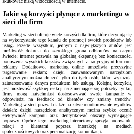
skutkować niską widocznością w internecie.
Jakie są korzyści płynące z marketingu w
sieci dla firm
Marketing w sieci oferuje wiele korzyści dla firm, które decydują się
na wykorzystanie tego kanału do promocji swoich produktów lub
usług. Przede wszystkim, jednym z największych atutów jest
możliwość dotarcia do szerokiego grona odbiorców na całym
świecie; internet pozwala na globalną ekspansję bez konieczności
ponoszenia wysokich kosztów związanych z tradycyjnymi formami
reklamy. Dodatkowo, marketing online umożliwia precyzyjne
targetowanie reklam; dzięki zaawansowanym narzędziom
analitycznym można dotrzeć tylko do tych osób, które wykazują
zainteresowanie danym produktem lub usługą. Kolejną korzyścią
jest możliwość szybkiej reakcji na zmieniające się potrzeby rynku;
firmy mogą natychmiast dostosowywać swoje kampanie w
odpowiedzi na feedback od klientów czy zmiany trendów.
Marketing w sieci pozwala także na łatwe monitorowanie wyników
działań; dzięki narzędziom analitycznym można szybko ocenić
efektywność kampanii oraz identyfikować obszary wymagające
poprawy. Oprócz tego, marketing internetowy sprzyja budowaniu
relacji z klientami poprzez interakcję na mediach
społecznościowych oraz personalizację komunikacji.