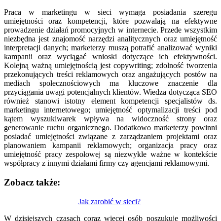
Praca w marketingu w sieci wymaga posiadania szeregu
umiejętności oraz kompetencji, które pozwalają na efektywne
prowadzenie działań promocyjnych w internecie. Przede wszystkim
niezbędna jest znajomość narzędzi analitycznych oraz umiejętność
interpretacji danych; marketerzy muszą potrafić analizować wyniki
kampanii oraz wyciągać wnioski dotyczące ich efektywności.
Kolejną ważną umiejętnością jest copywriting; zdolność tworzenia
przekonujących treści reklamowych oraz angażujących postów na
mediach społecznościowych ma kluczowe znaczenie dla
przyciągania uwagi potencjalnych klientów. Wiedza dotycząca SEO
również stanowi istotny element kompetencji specjalistów ds.
marketingu internetowego; umiejętność optymalizacji treści pod
kątem wyszukiwarek wpływa na widoczność strony oraz
generowanie ruchu organicznego. Dodatkowo marketerzy powinni
posiadać umiejętności związane z zarządzaniem projektami oraz
planowaniem kampanii reklamowych; organizacja pracy oraz
umiejętność pracy zespołowej są niezwykle ważne w kontekście
współpracy z innymi działami firmy czy agencjami reklamowymi.
Zobacz także:
Nawigacja
Jak zarobić w sieci?
wpisu
W dzisiejszych czasach coraz więcej osób poszukuje możliwości