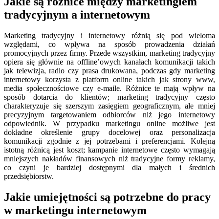
Jakie są różnice między marketingiem
tradycyjnym a internetowym
Marketing tradycyjny i internetowy różnią się pod wieloma
względami, co wpływa na sposób prowadzenia działań
promocyjnych przez firmy. Przede wszystkim, marketing tradycyjny
opiera się głównie na offline’owych kanałach komunikacji takich
jak telewizja, radio czy prasa drukowana, podczas gdy marketing
internetowy korzysta z platform online takich jak strony www,
media społecznościowe czy e-maile. Różnice te mają wpływ na
sposób dotarcia do klientów; marketing tradycyjny często
charakteryzuje się szerszym zasięgiem geograficznym, ale mniej
precyzyjnym targetowaniem odbiorców niż jego internetowy
odpowiednik. W przypadku marketingu online możliwe jest
dokładne określenie grupy docelowej oraz personalizacja
komunikacji zgodnie z jej potrzebami i preferencjami. Kolejną
istotną różnicą jest koszt; kampanie internetowe często wymagają
mniejszych nakładów finansowych niż tradycyjne formy reklamy,
co czyni je bardziej dostępnymi dla małych i średnich
przedsiębiorstw.
Jakie umiejętności są potrzebne do pracy
w marketingu internetowym