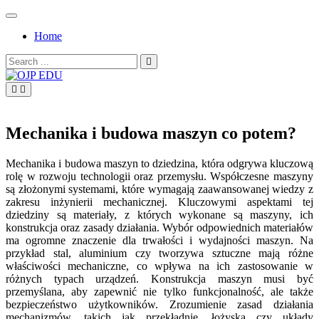
Skip
to
Home
content
Search
for:
OJP EDU
Mechanika i budowa maszyn co potem?
Mechanika i budowa maszyn to dziedzina, która odgrywa kluczową
rolę w rozwoju technologii oraz przemysłu. Współczesne maszyny
są złożonymi systemami, które wymagają zaawansowanej wiedzy z
zakresu inżynierii mechanicznej. Kluczowymi aspektami tej
dziedziny są materiały, z których wykonane są maszyny, ich
konstrukcja oraz zasady działania. Wybór odpowiednich materiałów
ma ogromne znaczenie dla trwałości i wydajności maszyn. Na
przykład stal, aluminium czy tworzywa sztuczne mają różne
właściwości mechaniczne, co wpływa na ich zastosowanie w
różnych typach urządzeń. Konstrukcja maszyn musi być
przemyślana, aby zapewnić nie tylko funkcjonalność, ale także
bezpieczeństwo użytkowników. Zrozumienie zasad działania
mechanizmów, takich jak przekładnie, łożyska czy układy