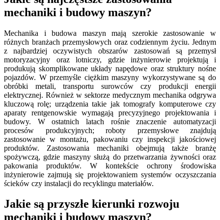
mechaniki i budowy maszyn?
Mechanika i budowa maszyn mają szerokie zastosowanie w
różnych branżach przemysłowych oraz codziennym życiu. Jednym
z najbardziej oczywistych obszarów zastosowań są przemysł
motoryzacyjny oraz lotniczy, gdzie inżynierowie projektują i
produkują skomplikowane układy napędowe oraz struktury nośne
pojazdów. W przemyśle ciężkim maszyny wykorzystywane są do
obróbki metali, transportu surowców czy produkcji energii
elektrycznej. Również w sektorze medycznym mechanika odgrywa
kluczową rolę; urządzenia takie jak tomografy komputerowe czy
aparaty rentgenowskie wymagają precyzyjnego projektowania i
budowy. W ostatnich latach rośnie znaczenie automatyzacji
procesów produkcyjnych; roboty przemysłowe znajdują
zastosowanie w montażu, pakowaniu czy inspekcji jakościowej
produktów. Zastosowania mechaniki obejmują także branżę
spożywczą, gdzie maszyny służą do przetwarzania żywności oraz
pakowania produktów. W kontekście ochrony środowiska
inżynierowie zajmują się projektowaniem systemów oczyszczania
ścieków czy instalacji do recyklingu materiałów.
Jakie są przyszłe kierunki rozwoju
mechaniki i budowy maszyn?