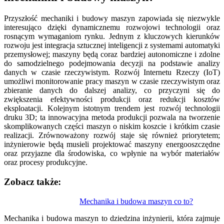
Przyszłość mechaniki i budowy maszyn zapowiada się niezwykle
interesująco dzięki dynamicznemu rozwojowi technologii oraz
rosnącym wymaganiom rynku. Jednym z kluczowych kierunków
rozwoju jest integracja sztucznej inteligencji z systemami automatyki
przemysłowej; maszyny będą coraz bardziej autonomiczne i zdolne
do samodzielnego podejmowania decyzji na podstawie analizy
danych w czasie rzeczywistym. Rozwój Internetu Rzeczy (IoT)
umożliwi monitorowanie pracy maszyn w czasie rzeczywistym oraz
zbieranie danych do dalszej analizy, co przyczyni się do
zwiększenia efektywności produkcji oraz redukcji kosztów
eksploatacji. Kolejnym istotnym trendem jest rozwój technologii
druku 3D; ta innowacyjna metoda produkcji pozwala na tworzenie
skomplikowanych części maszyn o niskim koszcie i krótkim czasie
realizacji. Zrównoważony rozwój staje się również priorytetem;
inżynierowie będą musieli projektować maszyny energooszczędne
oraz przyjazne dla środowiska, co wpłynie na wybór materiałów
oraz procesy produkcyjne.
Zobacz także:
Nawigacja
Mechanika i budowa maszyn co to?
wpisu
Mechanika i budowa maszyn to dziedzina inżynierii, która zajmuje