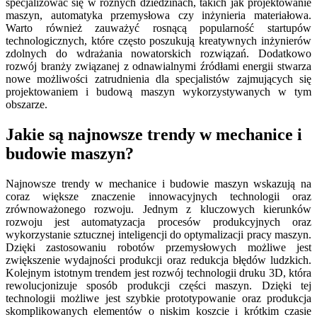
specjalizować się w różnych dziedzinach, takich jak projektowanie
maszyn, automatyka przemysłowa czy inżynieria materiałowa.
Warto również zauważyć rosnącą popularność startupów
technologicznych, które często poszukują kreatywnych inżynierów
zdolnych do wdrażania nowatorskich rozwiązań. Dodatkowo
rozwój branży związanej z odnawialnymi źródłami energii stwarza
nowe możliwości zatrudnienia dla specjalistów zajmujących się
projektowaniem i budową maszyn wykorzystywanych w tym
obszarze.
Jakie są najnowsze trendy w mechanice i
budowie maszyn?
Najnowsze trendy w mechanice i budowie maszyn wskazują na
coraz większe znaczenie innowacyjnych technologii oraz
zrównoważonego rozwoju. Jednym z kluczowych kierunków
rozwoju jest automatyzacja procesów produkcyjnych oraz
wykorzystanie sztucznej inteligencji do optymalizacji pracy maszyn.
Dzięki zastosowaniu robotów przemysłowych możliwe jest
zwiększenie wydajności produkcji oraz redukcja błędów ludzkich.
Kolejnym istotnym trendem jest rozwój technologii druku 3D, która
rewolucjonizuje sposób produkcji części maszyn. Dzięki tej
technologii możliwe jest szybkie prototypowanie oraz produkcja
skomplikowanych elementów o niskim koszcie i krótkim czasie