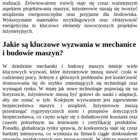
realizacji. Zrównoważony rozwój staje się coraz ważniejszym
aspektem projektowania maszyn; inżynierowie starają się tworzyć
urządzenia energooszczędne oraz przyjazne dla środowiska.
Wykorzystanie materiałów recyklingowych oraz efektywność
energetyczna to kluczowe elementy nowoczesnych projektów
inżynieryjnych.
Jakie są kluczowe wyzwania w mechanice
i budowie maszyn?
W dziedzinie mechaniki i budowy maszyn istnieje wiele
kluczowych wyzwań, które inżynierowie muszą stawić czoła w
codziennej pracy. Jednym z głównych problemów jest konieczność
dostosowania się do szybko zmieniających się technologii oraz
wymagań rynku. W miarę jak nowe technologie pojawiają się na
horyzoncie, inżynierowie muszą być gotowi do nauki i adaptacji,
aby nie zostać w tyle. Kolejnym wyzwaniem jest zapewnienie
bezpieczeństwa maszyn i urządzeń. Inżynierowie muszą
przestrzegać rygorystycznych norm i przepisów dotyczących
bezpieczeństwa, co często wiąże się z dodatkowymi kosztami oraz
czasem potrzebnym na testowanie i certyfikację produktów.
Ponadto, globalizacja rynku sprawia, że konkurencja staje się coraz
bardziej intensywna, co wymusza na firmach ciągłe doskonalenie
procesów produkcyjnych oraz innowacyjność. W obliczu rosnących