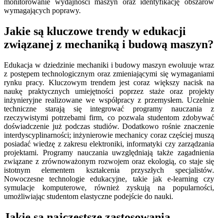
monitorowanie wydajności maszyn oraz identyfikację obszarów
wymagających poprawy.
Jakie są kluczowe trendy w edukacji
związanej z mechaniką i budową maszyn?
Edukacja w dziedzinie mechaniki i budowy maszyn ewoluuje wraz
z postępem technologicznym oraz zmieniającymi się wymaganiami
rynku pracy. Kluczowym trendem jest coraz większy nacisk na
naukę praktycznych umiejętności poprzez staże oraz projekty
inżynieryjne realizowane we współpracy z przemysłem. Uczelnie
techniczne starają się integrować programy nauczania z
rzeczywistymi potrzebami firm, co pozwala studentom zdobywać
doświadczenie już podczas studiów. Dodatkowo rośnie znaczenie
interdyscyplinarności; inżynierowie mechanicy coraz częściej muszą
posiadać wiedzę z zakresu elektroniki, informatyki czy zarządzania
projektami. Programy nauczania uwzględniają także zagadnienia
związane z zrównoważonym rozwojem oraz ekologią, co staje się
istotnym elementem kształcenia przyszłych specjalistów.
Nowoczesne technologie edukacyjne, takie jak e-learning czy
symulacje komputerowe, również zyskują na popularności,
umożliwiając studentom elastyczne podejście do nauki.
Jakie są najczęstsze zastosowania