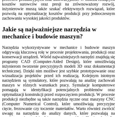
kosztów surowców oraz presji na zrównoważony rozwój,
inżynierowie muszą także szukać efektywnych rozwiązań, które
pozwolą na optymalizację kosztów produkcji przy jednoczesnym
zachowaniu wysokiej jakości produktów.
Jakie są najważniejsze narzędzia w
mechanice i budowie maszyn?
Narzędzia wykorzystywane w mechanice i budowie maszyn
odgrywają kluczową rolę w procesie projektowania, produkcji oraz
konserwacji urządzeń. Wśród najważniejszych narzędzi znajdują się
programy CAD (Computer-Aided Design), które umożliwiają
inżynierom tworzenie precyzyjnych modeli 3D oraz dokumentacji
technicznej. Dzięki nim możliwe jest szybkie prototypowanie oraz
wizualizacja projektów przed ich realizacją. Kolejnym istotnym
narzędziem są symulatory, które pozwalają na analizę zachowań
maszyn w różnych warunkach pracy. Symulacje komputerowe
pomagają w identyfikacji potencjalnych problemów oraz
optymalizacji konstrukcji przed rozpoczęciem produkcji. W procesie
produkcji niezbędne są także narzędzia ręczne oraz maszyny CNC
(Computer Numerical Control), które umożliwiają precyzyjne
cięcie, frezowanie czy toczenie materiałów. Warto również zwrócić
uwagę na narzędzia do analizy danych, które pozwalają na