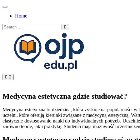
Skip
to
Home
content
Search
for:
OJP EDU
Medycyna estetyczna gdzie studiować?
Medycyna estetyczna to dziedzina, która zyskuje na popularności w
uczelni, które oferują kierunki związane z medycyną estetyczną. W
elastyczne dostosowanie nauki do indywidualnych potrzeb. Uczeln
zarówno teorię, jak i praktykę. Studenci mają możliwość uczestniczen
Medycyna estetyczna gdzie studiować za g