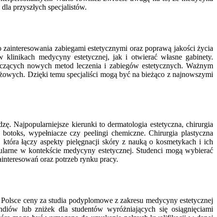
 dla przyszłych specjalistów.
ainteresowania zabiegami estetycznymi oraz poprawą jakości życia
klinikach medycyny estetycznej, jak i otwierać własne gabinety.
czących nowych metod leczenia i zabiegów estetycznych. Ważnym
anżowych. Dzięki temu specjaliści mogą być na bieżąco z najnowszymi
ę. Najpopularniejsze kierunki to dermatologia estetyczna, chirurgia
 botoks, wypełniacze czy peelingi chemiczne. Chirurgia plastyczna
, która łączy aspekty pielęgnacji skóry z nauką o kosmetykach i ich
pularne w kontekście medycyny estetycznej. Studenci mogą wybierać
nteresowań oraz potrzeb rynku pracy.
W Polsce ceny za studia podyplomowe z zakresu medycyny estetycznej
endiów lub zniżek dla studentów wyróżniających się osiągnięciami