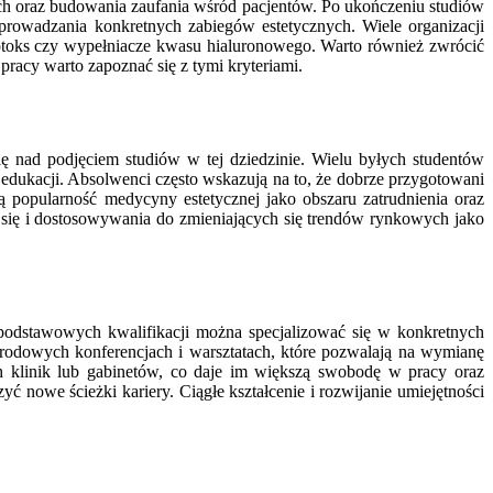
ch oraz budowania zaufania wśród pacjentów. Po ukończeniu studiów
eprowadzania konkretnych zabiegów estetycznych. Wiele organizacji
otoks czy wypełniacze kwasu hialuronowego. Warto również zwrócić
racy warto zapoznać się z tymi kryteriami.
 nad podjęciem studiów w tej dziedzinie. Wielu byłych studentów
dukacji. Absolwenci często wskazują na to, że dobrze przygotowani
popularność medycyny estetycznej jako obszaru zatrudnienia oraz
 się i dostosowywania do zmieniających się trendów rynkowych jako
podstawowych kwalifikacji można specjalizować się w konkretnych
arodowych konferencjach i warsztatach, które pozwalają na wymianę
h klinik lub gabinetów, co daje im większą swobodę w pracy oraz
nowe ścieżki kariery. Ciągłe kształcenie i rozwijanie umiejętności