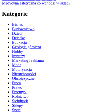
Medycyna estetyczna co wchodzi w skład?
Kategorie
Biznes
Budownictwo
Dzieci
Dziecko
Edukacja
Geologia górnicza
Hobby
Imprezy
Marketing i reklama
Moda
Motoryzacja
Nieruchomości
Obcojęzyczne
Praca
Prawo
Przemysł
Rolnictwo
Siebdruck
Sklepy
Sport