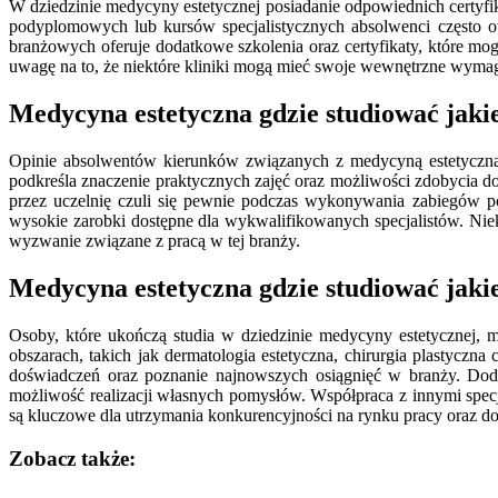
W dziedzinie medycyny estetycznej posiadanie odpowiednich certyf
podyplomowych lub kursów specjalistycznych absolwenci często otr
branżowych oferuje dodatkowe szkolenia oraz certyfikaty, które 
uwagę na to, że niektóre kliniki mogą mieć swoje wewnętrzne wymaga
Medycyna estetyczna gdzie studiować jaki
Opinie absolwentów kierunków związanych z medycyną estetyczną 
podkreśla znaczenie praktycznych zajęć oraz możliwości zdobycia 
przez uczelnię czuli się pewnie podczas wykonywania zabiegów p
wysokie zarobki dostępne dla wykwalifikowanych specjalistów. Nie
wyzwanie związane z pracą w tej branży.
Medycyna estetyczna gdzie studiować jaki
Osoby, które ukończą studia w dziedzinie medycyny estetycznej,
obszarach, takich jak dermatologia estetyczna, chirurgia plastyc
doświadczeń oraz poznanie najnowszych osiągnięć w branży. Doda
możliwość realizacji własnych pomysłów. Współpraca z innymi specj
są kluczowe dla utrzymania konkurencyjności na rynku pracy oraz do
Zobacz także: