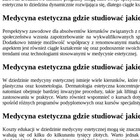
estetyczna to dziedzina dynamicznie rozwijająca się, dlatego ciągłe k
Medycyna estetyczna gdzie studiować jak
Perspektywy zawodowe dla absolwentów kierunków związanych z med
społeczeństwa wzrasta zapotrzebowanie na wykwalifikowanych spe
Dodatkowo istnieje możliwość współpracy z renomowanymi marka
aspektem jest również ciągłe kształcenie się oraz podnoszenie swoi
trendami oraz technologiami stosowanymi w medycynie estetycznej.
Medycyna estetyczna gdzie studiować jakie
W dziedzinie medycyny estetycznej istnieje wiele kierunków, które 
plastyczna oraz kosmetologia. Dermatologia estetyczna koncentruj
natomiast obejmuje bardziej inwazyjne procedury, takie jak lifting
zastosowaniu w praktyce. Warto również wspomnieć o kursach dotyc
spośród różnych programów podyplomowych oraz kursów specjalistyc
Medycyna estetyczna gdzie studiować jakie
Koszty edukacji w dziedzinie medycyny estetycznej mogą się znaczn
wahają się od kilku do kilkunastu tysięcy złotych. Warto jednak