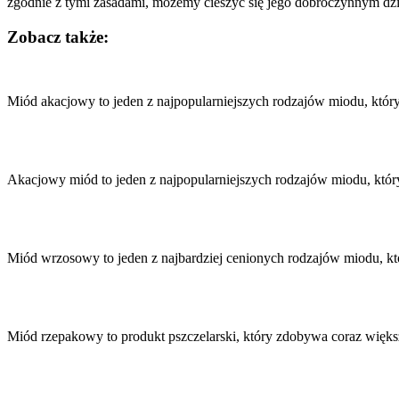
zgodnie z tymi zasadami, możemy cieszyć się jego dobroczynnym dzia
Zobacz także:
Nawigacja
wpisu
Miód akacjowy to jeden z najpopularniejszych rodzajów miodu, któr
Akacjowy miód to jeden z najpopularniejszych rodzajów miodu, któr
Miód wrzosowy to jeden z najbardziej cenionych rodzajów miodu, k
Miód rzepakowy to produkt pszczelarski, który zdobywa coraz więk