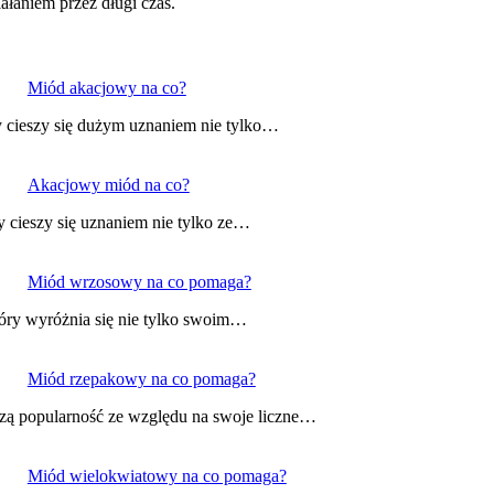
łaniem przez długi czas.
Miód akacjowy na co?
y cieszy się dużym uznaniem nie tylko…
Akacjowy miód na co?
y cieszy się uznaniem nie tylko ze…
Miód wrzosowy na co pomaga?
tóry wyróżnia się nie tylko swoim…
Miód rzepakowy na co pomaga?
szą popularność ze względu na swoje liczne…
Miód wielokwiatowy na co pomaga?