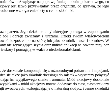
ie może również wpłynąć na poprawę funkcji układu pokarmowego, co
owy jest łatwo przyswajalny przez organizm, co sprawia, że jego
codzienne wzbogacenie diety o cenne składniki.
az oparzeń. Jego działanie antybakteryjne pomaga w zapobieganiu
jąc ból i obrzęk związany z urazami. Dzięki swoim właściwościom
ować bezpośrednio na skórę lub jako składnik maści i okładów. W
any nie wymagające szycia oraz unikać aplikacji na otwarte rany bez
ie skóry i pomagają w walce z niedoskonałościami.
, że doskonale komponuje się z różnorodnymi potrawami i napojami.
a się także jako składnik dressingu do sałatek – wystarczy połączyć
nadając im wyjątkowego smaku i aromatu. Miód akacjowy doskonale
z wypiekami – miód akacjowy można dodawać do ciast, ciasteczek czy
jli owocowych, wzbogacając je o naturalną słodycz i cenne składniki