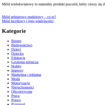
Miód wielokwiatowy to naturalny produkt pszczeli, który cieszy s
Miód nektarowo spadziowy – co to?
Miód faceliowy i jego właściwości
Kategorie
Biznes
Budownictwo
Dzieci
Dziecko
Edukacja
Geologia górnicza
Hobby
Imprezy
Marketing i reklama
Moda
Motoryzacja
Nieruchomości
Obcojęzyczne
Praca
Prawo
Przemysł