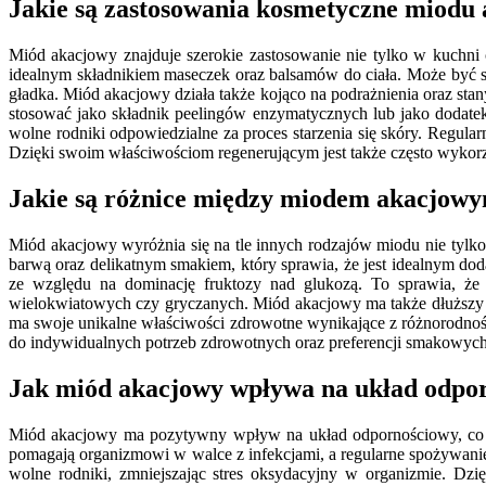
Jakie są zastosowania kosmetyczne miodu
Miód akacjowy znajduje szerokie zastosowanie nie tylko w kuchni
idealnym składnikiem maseczek oraz balsamów do ciała. Może być sto
gładka. Miód akacjowy działa także kojąco na podrażnienia oraz st
stosować jako składnik peelingów enzymatycznych lub jako dodatek
wolne rodniki odpowiedzialne za proces starzenia się skóry. Regul
Dzięki swoim właściwościom regenerującym jest także często wykorz
Jakie są różnice między miodem akacjow
Miód akacjowy wyróżnia się na tle innych rodzajów miodu nie tylko
barwą oraz delikatnym smakiem, który sprawia, że jest idealnym 
ze względu na dominację fruktozy nad glukozą. To sprawia, że
wielokwiatowych czy gryczanych. Miód akacjowy ma także dłuższy cz
ma swoje unikalne właściwości zdrowotne wynikające z różnorodnośc
do indywidualnych potrzeb zdrowotnych oraz preferencji smakowych
Jak miód akacjowy wpływa na układ odpo
Miód akacjowy ma pozytywny wpływ na układ odpornościowy, co c
pomagają organizmowi w walce z infekcjami, a regularne spożywanie
wolne rodniki, zmniejszając stres oksydacyjny w organizmie. D