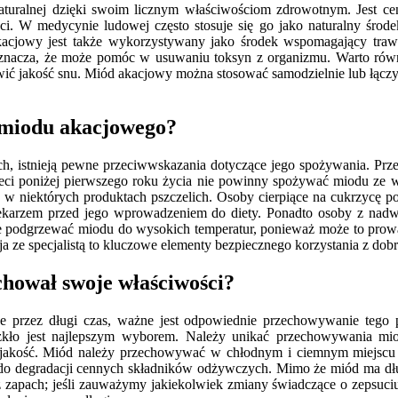
ralnej dzięki swoim licznym właściwościom zdrowotnym. Jest cenio
. W medycynie ludowej często stosuje się go jako naturalny środe
kacjowy jest także wykorzystywany jako środek wspomagający trawi
co oznacza, że może pomóc w usuwaniu toksyn z organizmu. Warto rów
jakość snu. Miód akacjowy można stosować samodzielnie lub łączyć z
 miodu akacjowego?
, istnieją pewne przeciwwskazania dotyczące jego spożywania. Prz
ci poniżej pierwszego roku życia nie powinny spożywać miodu ze 
 w niektórych produktach pszczelich. Osoby cierpiące na cukrzycę
 lekarzem przed jego wprowadzeniem do diety. Ponadto osoby z nad
nie podgrzewać miodu do wysokich temperatur, ponieważ może to pro
a ze specjalistą to kluczowe elementy bezpiecznego korzystania z do
hował swoje właściwości?
przez długi czas, ważne jest odpowiednie przechowywanie tego pr
szkło jest najlepszym wyborem. Należy unikać przechowywania m
jakość. Miód należy przechowywać w chłodnym i ciemnym miejscu – 
 do degradacji cennych składników odżywczych. Mimo że miód ma długi
z zapach; jeśli zauważymy jakiekolwiek zmiany świadczące o zepsuciu