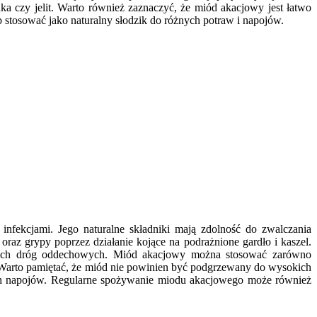
a czy jelit. Warto również zaznaczyć, że miód akacjowy jest łatwo
b stosować jako naturalny słodzik do różnych potraw i napojów.
fekcjami. Jego naturalne składniki mają zdolność do zwalczania
z grypy poprzez działanie kojące na podrażnione gardło i kaszel.
rnych dróg oddechowych. Miód akacjowy można stosować zarówno
e. Warto pamiętać, że miód nie powinien być podgrzewany do wysokich
ich napojów. Regularne spożywanie miodu akacjowego może również