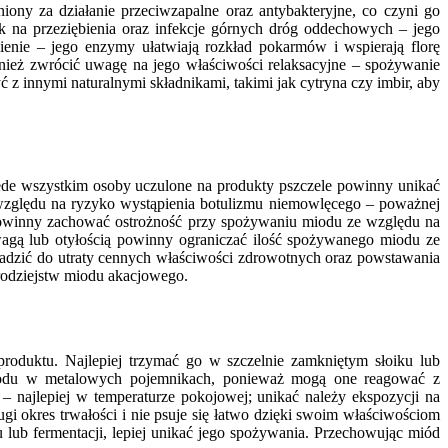
ny za działanie przeciwzapalne oraz antybakteryjne, co czyni go
k na przeziębienia oraz infekcje górnych dróg oddechowych – jego
enie – jego enzymy ułatwiają rozkład pokarmów i wspierają florę
nież zwrócić uwagę na jego właściwości relaksacyjne – spożywanie
 innymi naturalnymi składnikami, takimi jak cytryna czy imbir, aby
ede wszystkim osoby uczulone na produkty pszczele powinny unikać
względu na ryzyko wystąpienia botulizmu niemowlęcego – poważnej
 powinny zachować ostrożność przy spożywaniu miodu ze względu na
wagą lub otyłością powinny ograniczać ilość spożywanego miodu ze
wadzić do utraty cennych właściwości zdrowotnych oraz powstawania
brodziejstw miodu akacjowego.
oduktu. Najlepiej trzymać go w szczelnie zamkniętym słoiku lub
iodu w metalowych pojemnikach, ponieważ mogą one reagować z
najlepiej w temperaturze pokojowej; unikać należy ekspozycji na
 okres trwałości i nie psuje się łatwo dzięki swoim właściwościom
 lub fermentacji, lepiej unikać jego spożywania. Przechowując miód