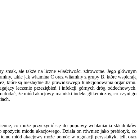
ny smak, ale także na liczne właściwości zdrowotne. Jego głównym
aminy, takie jak witamina C oraz witaminy z grupy B, które wspierają
ez, które są niezbędne dla prawidłowego funkcjonowania organizmu.
jący leczenie przeziębień i infekcji górnych dróg oddechowych.
 dodać, że miód akacjowy ma niski indeks glikemiczny, co czyni go
iach.
ienne, co może przyczynić się do poprawy wchłaniania składników
 spożyciu miodu akacjowego. Działa on również jako prebiotyk, co
i temu miód akacjowy może pomóc w regulacji perystaltyki jelit oraz