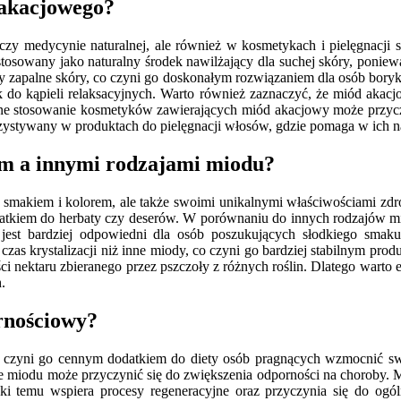
 akacjowego?
 czy medycynie naturalnej, ale również w kosmetykach i pielęgnacji
sowany jako naturalny środek nawilżający dla suchej skóry, ponieważ 
any zapalne skóry, co czyni go doskonałym rozwiązaniem dla osób bory
 do kąpieli relaksacyjnych. Warto również zaznaczyć, że miód akac
arne stosowanie kosmetyków zawierających miód akacjowy może przycz
ystywany w produktach do pielęgnacji włosów, gdzie pomaga w ich na
ym a innymi rodzajami miodu?
 smakiem i kolorem, ale także swoimi unikalnymi właściwościami zdr
dodatkiem do herbaty czy deserów. W porównaniu do innych rodzajów 
 jest bardziej odpowiedni dla osób poszukujących słodkiego sma
as krystalizacji niż inne miody, co czyni go bardziej stabilnym prod
i nektaru zbieranego przez pszczoły z różnych roślin. Dlatego wart
.
rnościowy?
zyni go cennym dodatkiem do diety osób pragnących wzmocnić swoj
 miodu może przyczynić się do zwiększenia odporności na choroby. Mió
zięki temu wspiera procesy regeneracyjne oraz przyczynia się do