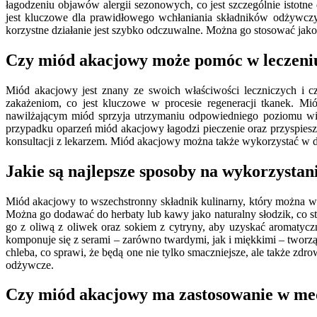
łagodzeniu objawów alergii sezonowych, co jest szczególnie istot
jest kluczowe dla prawidłowego wchłaniania składników odżywczy
korzystne działanie jest szybko odczuwalne. Można go stosować jako
Czy miód akacjowy może pomóc w leczeniu
Miód akacjowy jest znany ze swoich właściwości leczniczych i c
zakażeniom, co jest kluczowe w procesie regeneracji tkanek. Mi
nawilżającym miód sprzyja utrzymaniu odpowiedniego poziomu wil
przypadku oparzeń miód akacjowy łagodzi pieczenie oraz przyspiesza
konsultacji z lekarzem. Miód akacjowy można także wykorzystać w d
Jakie są najlepsze sposoby na wykorzysta
Miód akacjowy to wszechstronny składnik kulinarny, który można w
Można go dodawać do herbaty lub kawy jako naturalny słodzik, co st
go z oliwą z oliwek oraz sokiem z cytryny, aby uzyskać aromaty
komponuje się z serami – zarówno twardymi, jak i miękkimi – tworz
chleba, co sprawi, że będą one nie tylko smaczniejsze, ale także z
odżywcze.
Czy miód akacjowy ma zastosowanie w med