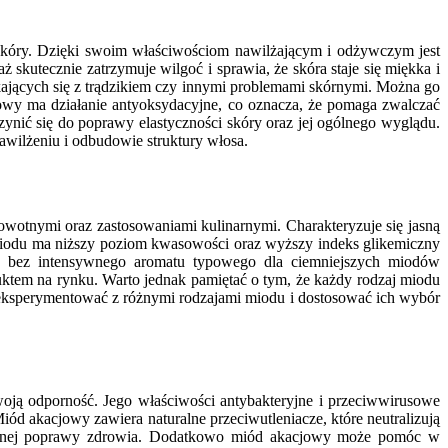
 skóry. Dzięki swoim właściwościom nawilżającym i odżywczym jest
skutecznie zatrzymuje wilgoć i sprawia, że skóra staje się miękka i
kających się z trądzikiem czy innymi problemami skórnymi. Można go
jowy ma działanie antyoksydacyjne, co oznacza, że pomaga zwalczać
ynić się do poprawy elastyczności skóry oraz jej ogólnego wyglądu.
wilżeniu i odbudowie struktury włosa.
owotnymi oraz zastosowaniami kulinarnymi. Charakteryzuje się jasną
miodu ma niższy poziom kwasowości oraz wyższy indeks glikemiczny
ku bez intensywnego aromatu typowego dla ciemniejszych miodów
uktem na rynku. Warto jednak pamiętać o tym, że każdy rodzaj miodu
o eksperymentować z różnymi rodzajami miodu i dostosować ich wybór
ą odporność. Jego właściwości antybakteryjne i przeciwwirusowe
d akacjowy zawiera naturalne przeciwutleniacze, które neutralizują
 ogólnej poprawy zdrowia. Dodatkowo miód akacjowy może pomóc w