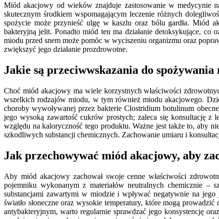
Miód akacjowy od wieków znajduje zastosowanie w medycynie natu
skutecznym środkiem wspomagającym leczenie różnych dolegliwości
spożycie może przynieść ulgę w kaszlu oraz bólu gardła. Miód a
bakteryjną jelit. Ponadto miód ten ma działanie detoksykujące, 
miodu przed snem może pomóc w wyciszeniu organizmu oraz poprawić 
zwiększyć jego działanie prozdrowotne.
Jakie są przeciwwskazania do spożywania
Choć miód akacjowy ma wiele korzystnych właściwości zdrowotnych
wszelkich rodzajów miodu, w tym również miodu akacjowego. Dzie
choroby wywoływanej przez bakterie Clostridium botulinum obecne
jego wysoką zawartość cukrów prostych; zaleca się konsultację z
względu na kaloryczność tego produktu. Ważne jest także to, aby 
szkodliwych substancji chemicznych. Zachowanie umiaru i konsultacj
Jak przechowywać miód akacjowy, aby zac
Aby miód akacjowy zachował swoje cenne właściwości zdrowotne 
pojemniku wykonanym z materiałów neutralnych chemicznie – 
substancjami zawartymi w miodzie i wpływać negatywnie na jego 
światło słoneczne oraz wysokie temperatury, które mogą prowadzić
antybakteryjnym, warto regularnie sprawdzać jego konsystencję ora