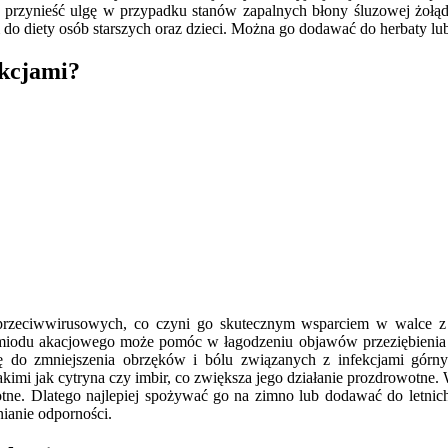
 przynieść ulgę w przypadku stanów zapalnych błony śluzowej żołądk
 do diety osób starszych oraz dzieci. Można go dodawać do herbaty lu
ekcjami?
przeciwwirusowych, co czyni go skutecznym wsparciem w walce z in
odu akacjowego może pomóc w łagodzeniu objawów przeziębienia ora
ię do zmniejszenia obrzęków i bólu związanych z infekcjami gó
 takimi jak cytryna czy imbir, co zwiększa jego działanie prozdrowotn
wotne. Dlatego najlepiej spożywać go na zimno lub dodawać do letn
ianie odporności.