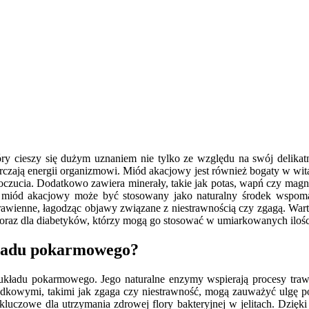
óry cieszy się dużym uznaniem nie tylko ze względu na swój delikat
tarczają energii organizmowi. Miód akacjowy jest również bogaty w wit
oczucia. Dodatkowo zawiera minerały, takie jak potas, wapń czy magn
miód akacjowy może być stosowany jako naturalny środek wspomaga
awienne, łagodząc objawy związane z niestrawnością czy zgagą. Warto
raz dla diabetyków, którzy mogą go stosować w umiarkowanych ilośc
kładu pokarmowego?
 układu pokarmowego. Jego naturalne enzymy wspierają procesy traw
dkowymi, takimi jak zgaga czy niestrawność, mogą zauważyć ulgę po
t kluczowe dla utrzymania zdrowej flory bakteryjnej w jelitach. Dzięk