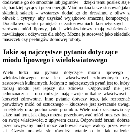
dodawanie go do smoothie lub jogurtów – dzięki temu posiłek staje
się bardziej sycący i pełen energii. Miód można także stosować jako
składnik sałatek – wystarczy dodać go do dressingu z oliwy z
oliwek i cytryny, aby uzyskać wyjątkowo smaczną kompozycję.
Dodatkowo warto pamiętać o zastosowaniach kosmetycznych –
zarówno miód lipowy, jak i wielokwiatowy mają właściwości
nawilżające i odżywcze dla skóry. Można je stosować jako składnik
maseczek czy peelingów domowej roboty.
Jakie są najczęstsze pytania dotyczące
miodu lipowego i wielokwiatowego
Wielu ludzi ma pytania dotyczące miodu lipowego i
wielokwiatowego oraz ich właściwości zdrowotnych czy
zastosowań kulinarnych. Jednym z najczęstszych pytań jest to, który
rodzaj miodu jest lepszy dla zdrowia. Odpowiedź nie jest
jednoznaczna – oba rodzaje mają swoje unikalne właściwości i
korzyści zdrowotne. Inne pytanie dotyczy tego, jak rozpoznać
prawdziwy miód od sztucznego – kluczowe jest zwracanie uwagi
na etykiety oraz pochodzenie produktu. Wiele osób zastanawia się
także nad tym, jak długo można przechowywać miód oraz czy traci
on swoje właściwości z upływem czasu. Odpowiedź brzmi: dobrze
przechowywany miód może zachować swoje walory przez wiele
lat. Często pojawia się również pytanie o to, jak najlepiej