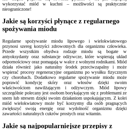
wykorzystać miód w kuchni – możliwości są praktycznie
nieograniczone!
Jakie są korzyści płynące z regularnego
spożywania miodu
Regularne spożywanie miodu lipowego i wielokwiatowego
przynosi szereg korzyści zdrowotnych dla organizmu człowieka.
Przede wszystkim obydwa rodzaje miodu są bogate w
antyoksydanty oraz substancje odżywcze, które wspierają układ
odpornościowy oraz pomagają w walce z wolnymi rodnikami. Miód
działa również jako naturalny środek przeciwzapalny i może
wspierać procesy regeneracyjne organizmu po wysiłku fizycznym
czy chorobach. Dodatkowo regularne spożywanie miodu może
poprawić kondycję skóry oraz włosów dzięki swoim
właściwościom nawilżającym i odżywczym. Miód lipowy
szczególnie polecany jest osobom borykającym się z problemami ze
snem lub stresem dzięki swoim działaniom uspokajającym. Z kolei
miód wielokwiatowy może być korzystny dla osób pragnących
zwiększyć swoją energię oraz wydolność organizmu dzięki
zawartości naturalnych cukrów prostych oraz witamin.
Jakie są najpopularniejsze przepisy z