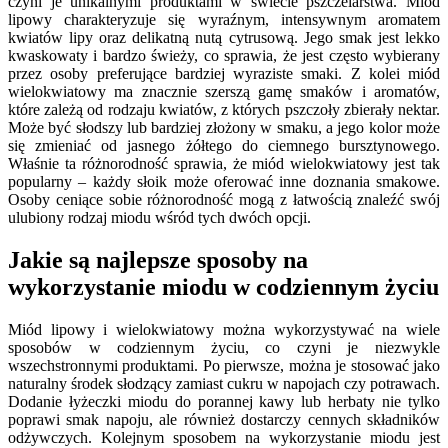
czyni je unikalnymi produktami w świecie pszczelarstwa. Miód
lipowy charakteryzuje się wyraźnym, intensywnym aromatem
kwiatów lipy oraz delikatną nutą cytrusową. Jego smak jest lekko
kwaskowaty i bardzo świeży, co sprawia, że jest często wybierany
przez osoby preferujące bardziej wyraziste smaki. Z kolei miód
wielokwiatowy ma znacznie szerszą gamę smaków i aromatów,
które zależą od rodzaju kwiatów, z których pszczoły zbierały nektar.
Może być słodszy lub bardziej złożony w smaku, a jego kolor może
się zmieniać od jasnego żółtego do ciemnego bursztynowego.
Właśnie ta różnorodność sprawia, że miód wielokwiatowy jest tak
popularny – każdy słoik może oferować inne doznania smakowe.
Osoby ceniące sobie różnorodność mogą z łatwością znaleźć swój
ulubiony rodzaj miodu wśród tych dwóch opcji.
Jakie są najlepsze sposoby na
wykorzystanie miodu w codziennym życiu
Miód lipowy i wielokwiatowy można wykorzystywać na wiele
sposobów w codziennym życiu, co czyni je niezwykle
wszechstronnymi produktami. Po pierwsze, można je stosować jako
naturalny środek słodzący zamiast cukru w napojach czy potrawach.
Dodanie łyżeczki miodu do porannej kawy lub herbaty nie tylko
poprawi smak napoju, ale również dostarczy cennych składników
odżywczych. Kolejnym sposobem na wykorzystanie miodu jest