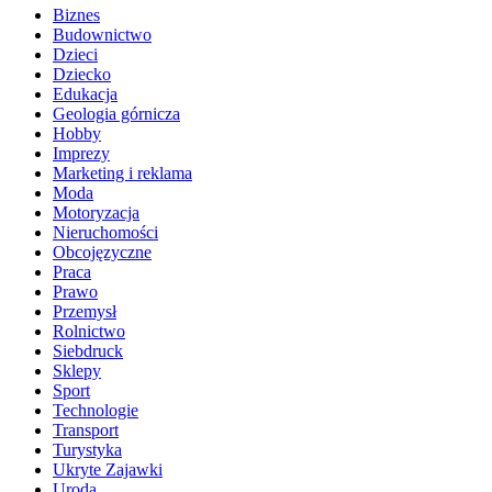
Biznes
Budownictwo
Dzieci
Dziecko
Edukacja
Geologia górnicza
Hobby
Imprezy
Marketing i reklama
Moda
Motoryzacja
Nieruchomości
Obcojęzyczne
Praca
Prawo
Przemysł
Rolnictwo
Siebdruck
Sklepy
Sport
Technologie
Transport
Turystyka
Ukryte Zajawki
Uroda