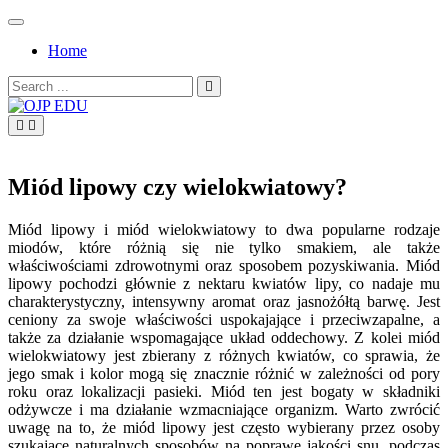
Skip
to
Home
content
Search
for:
OJP EDU
Miód lipowy czy wielokwiatowy?
Miód lipowy i miód wielokwiatowy to dwa popularne rodzaje
miodów, które różnią się nie tylko smakiem, ale także
właściwościami zdrowotnymi oraz sposobem pozyskiwania. Miód
lipowy pochodzi głównie z nektaru kwiatów lipy, co nadaje mu
charakterystyczny, intensywny aromat oraz jasnożółtą barwę. Jest
ceniony za swoje właściwości uspokajające i przeciwzapalne, a
także za działanie wspomagające układ oddechowy. Z kolei miód
wielokwiatowy jest zbierany z różnych kwiatów, co sprawia, że
jego smak i kolor mogą się znacznie różnić w zależności od pory
roku oraz lokalizacji pasieki. Miód ten jest bogaty w składniki
odżywcze i ma działanie wzmacniające organizm. Warto zwrócić
uwagę na to, że miód lipowy jest często wybierany przez osoby
szukające naturalnych sposobów na poprawę jakości snu, podczas