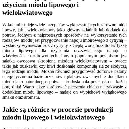
użyciem miodu lipowego i
wielokwiatowego
W kuchni istnieje wiele przepisów wykorzystujących zarówno miód
lipowy, jak i wielokwiatowy jako główny składnik lub dodatek do
potraw. Jednym z najprostszych sposobów na wykorzystanie tych
rodzajów miodu jest przygotowanie napoju imbirowego z cytryną –
wystarczy wymieszać sok z cytryny z ciepłą wodą oraz dodać łyżkę
miodu lipowego dla uzyskania orzeźwiającego napoju o
właściwościach zdrowotnych. Innym popularnym przepisem jest
sałatka owocowa skropiona miodem wielokwiatowym – owoce
takie jak truskawki czy kiwi doskonale komponują się ze słodyczą
tego rodzaju miodu. Można również przygotować domowe batony
energetyczne na bazie orzechów i płatków owsianych z dodatkiem
miodu jako naturalnego spoiwa – to doskonała przekąska na każdą
porę dnia! Warto także spróbować pieczenia chleba na zakwasie z
dodatkiem miodu lipowego – nadaje on wypiekowi wyjątkowego
smaku oraz aromatu.
Jakie są różnice w procesie produkcji
miodu lipowego i wielokwiatowego