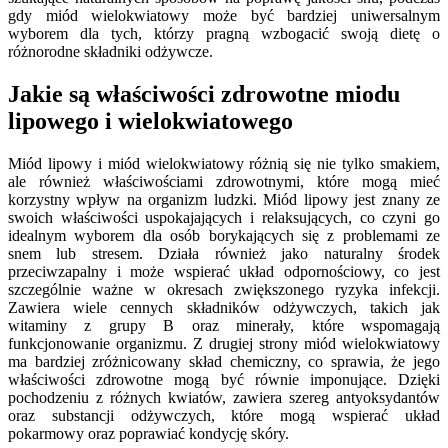
gdy miód wielokwiatowy może być bardziej uniwersalnym
wyborem dla tych, którzy pragną wzbogacić swoją dietę o
różnorodne składniki odżywcze.
Jakie są właściwości zdrowotne miodu
lipowego i wielokwiatowego
Miód lipowy i miód wielokwiatowy różnią się nie tylko smakiem,
ale również właściwościami zdrowotnymi, które mogą mieć
korzystny wpływ na organizm ludzki. Miód lipowy jest znany ze
swoich właściwości uspokajających i relaksujących, co czyni go
idealnym wyborem dla osób borykających się z problemami ze
snem lub stresem. Działa również jako naturalny środek
przeciwzapalny i może wspierać układ odpornościowy, co jest
szczególnie ważne w okresach zwiększonego ryzyka infekcji.
Zawiera wiele cennych składników odżywczych, takich jak
witaminy z grupy B oraz minerały, które wspomagają
funkcjonowanie organizmu. Z drugiej strony miód wielokwiatowy
ma bardziej zróżnicowany skład chemiczny, co sprawia, że jego
właściwości zdrowotne mogą być równie imponujące. Dzięki
pochodzeniu z różnych kwiatów, zawiera szereg antyoksydantów
oraz substancji odżywczych, które mogą wspierać układ
pokarmowy oraz poprawiać kondycję skóry.