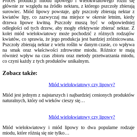
Proces produkcji miodu lipowego i wielokwiatowego różni się
głównie ze względu na źródło nektaru, z którego pszczoły zbierają
surowiec. Miód lipowy powstaje, gdy pszczoły zbierają nektar z
kwiatów lipy, co zazwyczaj ma miejsce w okresie letnim, kiedy
drzewa lipowe kwitną. Pszczoły muszą być w odpowiedniej
odległości od tych drzew, aby mogły efektywnie zbierać nektar. Z
kolei miód wielokwiatowy może pochodzić z różnych rodzajów
kwiatów, co sprawia, że jego produkcja jest bardziej zróżnicowana.
Pszczoły zbierają nektar z wielu roślin w danym czasie, co wpływa
na smak oraz właściwości zdrowotne miodu. Różnice te mają
również wpływ na czas zbioru oraz metody przetwarzania miodu,
co czyni każdy z tych produktów unikalnym.
Zobacz także:
Nawigacja
Miód wielokwiatowy czy lipowy?
wpisu
Miód jest jednym z najstarszych i najbardziej cenionych produktów
naturalnych, który od wieków cieszy się…
Miód wielokwiatowy czy lipowy?
Miód wielokwiatowy i miód lipowy to dwa popularne rodzaje
miodu, które różnią się nie tylko…