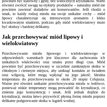
powinien być klarowny i gęsty, bez widocznych kryształków. Warto
również zwrócić uwagę na etykiety produktów – naturalny miód nie
powinien zawierać dodatków ani konserwantów. Jeśli chodzi o
smak, to każdy rodzaj miodu ma swoje unikalne cechy – miód
lipowy charakteryzuje się intensywnym aromatem i lekko
kwaskowatym smakiem, podczas gdy miód wielokwiatowy może
być słodszy i bardziej delikatny.
Jak przechowywać miód lipowy i
wielokwiatowy
Przechowywanie miodu lipowego i wielokwiatowego w
odpowiednich warunkach jest kluczowe dla zachowania ich
unikalnych właściwości oraz smaku przez długi czas. Miód
powinien być przechowywany w szczelnie zamkniętym słoiku w
chłodnym i ciemnym miejscu, aby uniknąć kontaktu ze światłem
oraz wilgocią, które mogą wpłynąć na jego jakość. Idealna
temperatura do przechowywania to około 20 stopni Celsjusza.
Ważne jest również unikanie przechowywania miodu w lodówce,
ponieważ niskie temperatury mogą prowadzić do krystalizacji, co
zmienia jego konsystencję i smak. Jeśli jednak dojdzie do
krystalizacji, można łatwo przywrócić płynną formę miodu poprzez
delikatne podgrzewanie słoika w kąpieli wodnej.