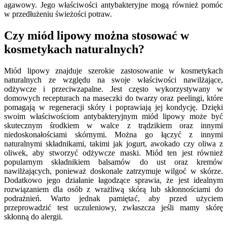
agawowy. Jego właściwości antybakteryjne mogą również pomóc
w przedłużeniu świeżości potraw.
Czy miód lipowy można stosować w
kosmetykach naturalnych?
Miód lipowy znajduje szerokie zastosowanie w kosmetykach
naturalnych ze względu na swoje właściwości nawilżające,
odżywcze i przeciwzapalne. Jest często wykorzystywany w
domowych recepturach na maseczki do twarzy oraz peelingi, które
pomagają w regeneracji skóry i poprawiają jej kondycję. Dzięki
swoim właściwościom antybakteryjnym miód lipowy może być
skutecznym środkiem w walce z trądzikiem oraz innymi
niedoskonałościami skórnymi. Można go łączyć z innymi
naturalnymi składnikami, takimi jak jogurt, awokado czy oliwa z
oliwek, aby stworzyć odżywcze maski. Miód ten jest również
popularnym składnikiem balsamów do ust oraz kremów
nawilżających, ponieważ doskonale zatrzymuje wilgoć w skórze.
Dodatkowo jego działanie łagodzące sprawia, że jest idealnym
rozwiązaniem dla osób z wrażliwą skórą lub skłonnościami do
podrażnień. Warto jednak pamiętać, aby przed użyciem
przeprowadzić test uczuleniowy, zwłaszcza jeśli mamy skórę
skłonną do alergii.