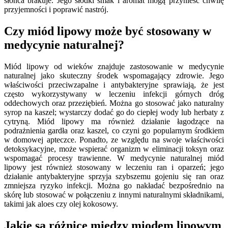
słońca brakuje. Jego słodki smak i aromat mogą przynieść chwilę
przyjemności i poprawić nastrój.
Czy miód lipowy może być stosowany w
medycynie naturalnej?
Miód lipowy od wieków znajduje zastosowanie w medycynie
naturalnej jako skuteczny środek wspomagający zdrowie. Jego
właściwości przeciwzapalne i antybakteryjne sprawiają, że jest
często wykorzystywany w leczeniu infekcji górnych dróg
oddechowych oraz przeziębień. Można go stosować jako naturalny
syrop na kaszel; wystarczy dodać go do ciepłej wody lub herbaty z
cytryną. Miód lipowy ma również działanie łagodzące na
podrażnienia gardła oraz kaszel, co czyni go popularnym środkiem
w domowej apteczce. Ponadto, ze względu na swoje właściwości
detoksykacyjne, może wspierać organizm w eliminacji toksyn oraz
wspomagać procesy trawienne. W medycynie naturalnej miód
lipowy jest również stosowany w leczeniu ran i oparzeń; jego
działanie antybakteryjne sprzyja szybszemu gojeniu się ran oraz
zmniejsza ryzyko infekcji. Można go nakładać bezpośrednio na
skórę lub stosować w połączeniu z innymi naturalnymi składnikami,
takimi jak aloes czy olej kokosowy.
Jakie są różnice między miodem lipowym