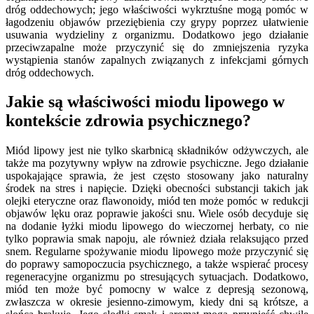
dróg oddechowych; jego właściwości wykrztuśne mogą pomóc w
łagodzeniu objawów przeziębienia czy grypy poprzez ułatwienie
usuwania wydzieliny z organizmu. Dodatkowo jego działanie
przeciwzapalne może przyczynić się do zmniejszenia ryzyka
wystąpienia stanów zapalnych związanych z infekcjami górnych
dróg oddechowych.
Jakie są właściwości miodu lipowego w
kontekście zdrowia psychicznego?
Miód lipowy jest nie tylko skarbnicą składników odżywczych, ale
także ma pozytywny wpływ na zdrowie psychiczne. Jego działanie
uspokajające sprawia, że jest często stosowany jako naturalny
środek na stres i napięcie. Dzięki obecności substancji takich jak
olejki eteryczne oraz flawonoidy, miód ten może pomóc w redukcji
objawów lęku oraz poprawie jakości snu. Wiele osób decyduje się
na dodanie łyżki miodu lipowego do wieczornej herbaty, co nie
tylko poprawia smak napoju, ale również działa relaksująco przed
snem. Regularne spożywanie miodu lipowego może przyczynić się
do poprawy samopoczucia psychicznego, a także wspierać procesy
regeneracyjne organizmu po stresujących sytuacjach. Dodatkowo,
miód ten może być pomocny w walce z depresją sezonową,
zwłaszcza w okresie jesienno-zimowym, kiedy dni są krótsze, a