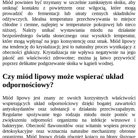
Miód powinien być trzymany w szczelnie zamkniętym słoiku, aby
uniknąć kontaktu z powietrzem oraz wilgocią, które mogą
prowadzić do fermentacji lub utraty cennych składników
odżywczych. Idealna temperatura przechowywania to miejsce
chłodne i ciemne, najlepiej w temperaturze pokojowej lub nieco
niższej. Należy unikać wystawiania miodu na działanie
bezpośredniego światła słonecznego oraz wysokich temperatur,
które mogą wpłynąć na jego konsystencję oraz smak. Miód lipowy
ma tendencję do krystalizacji; jest to naturalny proces wynikający z
obecności glukozy. Krystalizacja nie wpływa negatywnie na jego
jakość ani właściwości zdrowotne; można ją łatwo przywrócić
poprzez delikatne podgrzewanie słoika w kąpieli wodnej.
Czy miód lipowy może wspierać układ
odpornościowy?
Miód lipowy jest znany ze swoich korzystnych właściwości
wspierających układ odpornościowy dzięki bogatej zawartości
antyoksydantów oraz substancji o działaniu przeciwzapalnym.
Regularne spożywanie tego rodzaju miodu może pomóc w
zwiększeniu odporności organizmu na infekcje wirusowe i
bakteryjne. Obecność flawonoidów oraz witamin wspiera procesy
detoksykacyjne oraz wzmacnia naturalne mechanizmy obronne
organizmu. Miód lipowy działa również kojąco na błony śluzowe