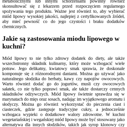
metabolicznymi lub innymi schorzeniami powinny również
skonsultować się z lekarzem przed rozpoczęciem regularnego
spożywania tego produktu. Ważne jest również to, aby wybierać
miód lipowy wysokiej jakości, najlepiej z certyfikowanych źródeł,
aby mieć pewność co do jego czystości i braku dodatków
chemicznych.
Jakie są zastosowania miodu lipowego w
kuchni?
Miód lipowy to nie tylko zdrowy dodatek do diety, ale także
wszechstronny składnik kulinarny, który może wzbogacić wiele
potraw. Jego delikatny, kwiatowy smak sprawia, że doskonale
komponuje się z różnorodnymi daniami. Można go używać jako
naturalnego słodzika do herbaty, kawy czy napojów owocowych.
Warto również dodać go do jogurtów, musli czy owocowych
sałatek, co nie tylko poprawi smak, ale także dostarczy cennych
składników odżywczych. Miód lipowy świetnie sprawdza się w
marynatach do mięs oraz sosach, nadając im wyjątkowego aromatu i
słodyczy. Można go również wykorzystać do pieczenia ciast i
ciasteczek, gdzie zastępuje tradycyjne cukry, a jednocześnie
wzbogaca wypieki o dodatkowe walory zdrowotne. W kuchni
wegetariańskiej i wegańskiej miód lipowy może być stosowany jako
alternatywa dla innych słodzików, takich jak syrop klonowy czy