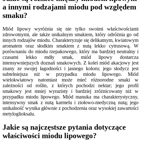
a innymi rodzajami miodu pod względem
smaku?
Miód lipowy wyróżnia się nie tylko swoimi właściwościami
zdrowotnymi, ale także unikalnym smakiem, który odróżnia go od
innych rodzajów miodu. Charakteryzuje się delikatnym, kwiatowym
aromatem oraz słodkim smakiem z nutą lekko cytrusową. W
porównaniu do miodu rzepakowego, który ma bardziej neutralny i
czasami lekko mdły smak, miód lipowy dostarcza
intensywniejszych doznań smakowych. Z kolei miód akacjowy jest
znany ze swojej łagodności i jasnego koloru; jego słodycz jest
subtelniejsza niż w przypadku miodu lipowego. Miód
wielokwiatowy natomiast może mieć różnorodne smaki w
zależności od roślin, z których pochodzi nektar; jego profil
smakowy jest mniej wyrazisty i bardziej zróżnicowany niż w
przypadku miodu lipowego. Miód manuka ma charakterystyczny,
intensywny smak z nutą karmelu i ziołowo-medyczną nutą; jego
unikalność wynika głównie z pochodzenia oraz wysokiej zawartości
metyloglioksalu.
Jakie są najczęstsze pytania dotyczące
właściwości miodu lipowego?