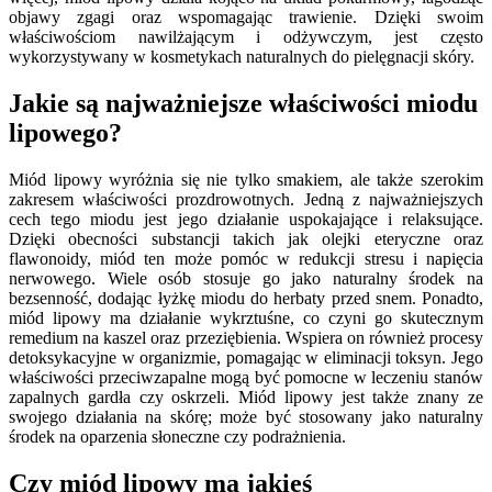
objawy zgagi oraz wspomagając trawienie. Dzięki swoim
właściwościom nawilżającym i odżywczym, jest często
wykorzystywany w kosmetykach naturalnych do pielęgnacji skóry.
Jakie są najważniejsze właściwości miodu
lipowego?
Miód lipowy wyróżnia się nie tylko smakiem, ale także szerokim
zakresem właściwości prozdrowotnych. Jedną z najważniejszych
cech tego miodu jest jego działanie uspokajające i relaksujące.
Dzięki obecności substancji takich jak olejki eteryczne oraz
flawonoidy, miód ten może pomóc w redukcji stresu i napięcia
nerwowego. Wiele osób stosuje go jako naturalny środek na
bezsenność, dodając łyżkę miodu do herbaty przed snem. Ponadto,
miód lipowy ma działanie wykrztuśne, co czyni go skutecznym
remedium na kaszel oraz przeziębienia. Wspiera on również procesy
detoksykacyjne w organizmie, pomagając w eliminacji toksyn. Jego
właściwości przeciwzapalne mogą być pomocne w leczeniu stanów
zapalnych gardła czy oskrzeli. Miód lipowy jest także znany ze
swojego działania na skórę; może być stosowany jako naturalny
środek na oparzenia słoneczne czy podrażnienia.
Czy miód lipowy ma jakieś