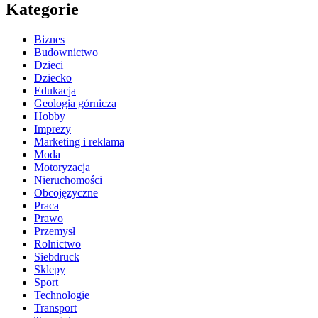
Kategorie
Biznes
Budownictwo
Dzieci
Dziecko
Edukacja
Geologia górnicza
Hobby
Imprezy
Marketing i reklama
Moda
Motoryzacja
Nieruchomości
Obcojęzyczne
Praca
Prawo
Przemysł
Rolnictwo
Siebdruck
Sklepy
Sport
Technologie
Transport