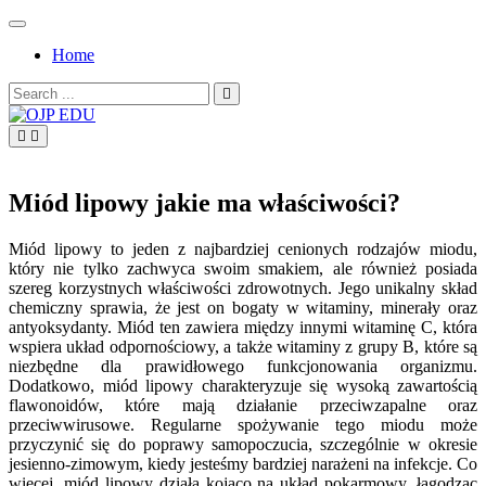
Skip
to
Home
content
Search
for:
OJP EDU
Miód lipowy jakie ma właściwości?
Miód lipowy to jeden z najbardziej cenionych rodzajów miodu,
który nie tylko zachwyca swoim smakiem, ale również posiada
szereg korzystnych właściwości zdrowotnych. Jego unikalny skład
chemiczny sprawia, że jest on bogaty w witaminy, minerały oraz
antyoksydanty. Miód ten zawiera między innymi witaminę C, która
wspiera układ odpornościowy, a także witaminy z grupy B, które są
niezbędne dla prawidłowego funkcjonowania organizmu.
Dodatkowo, miód lipowy charakteryzuje się wysoką zawartością
flawonoidów, które mają działanie przeciwzapalne oraz
przeciwwirusowe. Regularne spożywanie tego miodu może
przyczynić się do poprawy samopoczucia, szczególnie w okresie
jesienno-zimowym, kiedy jesteśmy bardziej narażeni na infekcje. Co
więcej, miód lipowy działa kojąco na układ pokarmowy, łagodząc