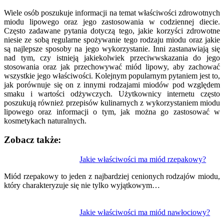
Wiele osób poszukuje informacji na temat właściwości zdrowotnych
miodu lipowego oraz jego zastosowania w codziennej diecie.
Często zadawane pytania dotyczą tego, jakie korzyści zdrowotne
niesie ze sobą regularne spożywanie tego rodzaju miodu oraz jakie
są najlepsze sposoby na jego wykorzystanie. Inni zastanawiają się
nad tym, czy istnieją jakiekolwiek przeciwwskazania do jego
stosowania oraz jak przechowywać miód lipowy, aby zachować
wszystkie jego właściwości. Kolejnym popularnym pytaniem jest to,
jak porównuje się on z innymi rodzajami miodów pod względem
smaku i wartości odżywczych. Użytkownicy internetu często
poszukują również przepisów kulinarnych z wykorzystaniem miodu
lipowego oraz informacji o tym, jak można go zastosować w
kosmetykach naturalnych.
Zobacz także:
Nawigacja
Jakie właściwości ma miód rzepakowy?
wpisu
Miód rzepakowy to jeden z najbardziej cenionych rodzajów miodu,
który charakteryzuje się nie tylko wyjątkowym…
Jakie właściwości ma miód nawłociowy?