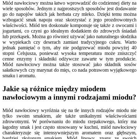
Miód nawłociowy można łatwo wprowadzić do codziennej diety na
wiele sposobów. Jednym z najprostszych sposobów jest dodawanie
go do napojów takich jak herbata czy mleko. Dzięki temu można
wzbogacić smak napoju oraz skorzystać z jego prozdrowotnych
właściwości. Miód ten doskonale komponuje się także z owocami i
jogurtami, co czyni go idealnym dodatkiem do zdrowych śniadań
lub przekąsek. Można go również używać jako naturalnego słodzika
w wypiekach czy deserach zamiast tradycyjnego cukru. Warto
jednak pamiętać o tym, aby nie podgrzewać miodu powyżej 40
stopni Celsjusza, ponieważ wysoka temperatura może zniszczyć
cenne enzymy i składniki odżywcze zawarte w tym produkcie.
Miód nawłociowy można także stosować jako składnik sosów
sałatkowych czy marynat do mięs, co nada potrawom wyjątkowego
smaku i aromatu.
Jakie są różnice między miodem
nawłociowym a innymi rodzajami miodu?
Miód nawłociowy wyróżnia się na tle innych rodzajów miodu nie
tylko swoim smakiem, ale także unikalnymi właściwościami
zdrowotnymi. W porównaniu do miodu rzepakowego, który ma
łagodny smak i jest często stosowany w kuchni, miód nawłociowy
charakteryzuje się intensywniejszym aromatem oraz głębszym,
bardziej złożonym smakiem. Miód lipowy, znany ze swoich