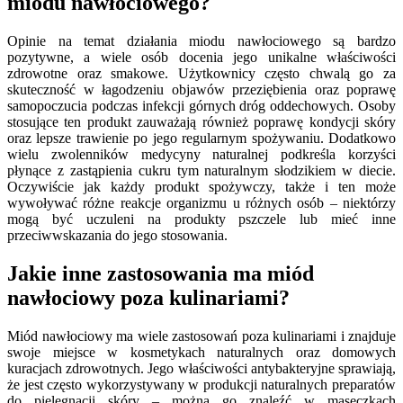
miodu nawłociowego?
Opinie na temat działania miodu nawłociowego są bardzo
pozytywne, a wiele osób docenia jego unikalne właściwości
zdrowotne oraz smakowe. Użytkownicy często chwalą go za
skuteczność w łagodzeniu objawów przeziębienia oraz poprawę
samopoczucia podczas infekcji górnych dróg oddechowych. Osoby
stosujące ten produkt zauważają również poprawę kondycji skóry
oraz lepsze trawienie po jego regularnym spożywaniu. Dodatkowo
wielu zwolenników medycyny naturalnej podkreśla korzyści
płynące z zastąpienia cukru tym naturalnym słodzikiem w diecie.
Oczywiście jak każdy produkt spożywczy, także i ten może
wywoływać różne reakcje organizmu u różnych osób – niektórzy
mogą być uczuleni na produkty pszczele lub mieć inne
przeciwwskazania do jego stosowania.
Jakie inne zastosowania ma miód
nawłociowy poza kulinariami?
Miód nawłociowy ma wiele zastosowań poza kulinariami i znajduje
swoje miejsce w kosmetykach naturalnych oraz domowych
kuracjach zdrowotnych. Jego właściwości antybakteryjne sprawiają,
że jest często wykorzystywany w produkcji naturalnych preparatów
do pielęgnacji skóry – można go znaleźć w maseczkach