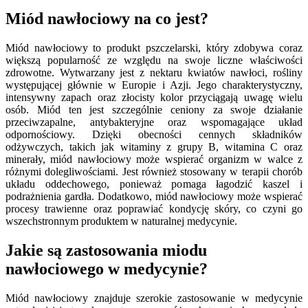
Miód nawłociowy na co jest?
Miód nawłociowy to produkt pszczelarski, który zdobywa coraz
większą popularność ze względu na swoje liczne właściwości
zdrowotne. Wytwarzany jest z nektaru kwiatów nawłoci, rośliny
występującej głównie w Europie i Azji. Jego charakterystyczny,
intensywny zapach oraz złocisty kolor przyciągają uwagę wielu
osób. Miód ten jest szczególnie ceniony za swoje działanie
przeciwzapalne, antybakteryjne oraz wspomagające układ
odpornościowy. Dzięki obecności cennych składników
odżywczych, takich jak witaminy z grupy B, witamina C oraz
minerały, miód nawłociowy może wspierać organizm w walce z
różnymi dolegliwościami. Jest również stosowany w terapii chorób
układu oddechowego, ponieważ pomaga łagodzić kaszel i
podrażnienia gardła. Dodatkowo, miód nawłociowy może wspierać
procesy trawienne oraz poprawiać kondycję skóry, co czyni go
wszechstronnym produktem w naturalnej medycynie.
Jakie są zastosowania miodu
nawłociowego w medycynie?
Miód nawłociowy znajduje szerokie zastosowanie w medycynie