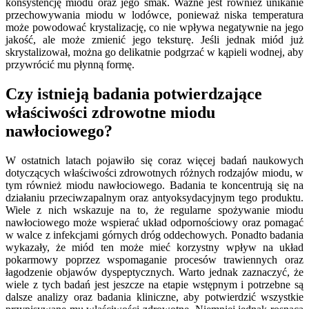
konsystencję miodu oraz jego smak. Ważne jest również unikanie
przechowywania miodu w lodówce, ponieważ niska temperatura
może powodować krystalizację, co nie wpływa negatywnie na jego
jakość, ale może zmienić jego teksturę. Jeśli jednak miód już
skrystalizował, można go delikatnie podgrzać w kąpieli wodnej, aby
przywrócić mu płynną formę.
Czy istnieją badania potwierdzające
właściwości zdrowotne miodu
nawłociowego?
W ostatnich latach pojawiło się coraz więcej badań naukowych
dotyczących właściwości zdrowotnych różnych rodzajów miodu, w
tym również miodu nawłociowego. Badania te koncentrują się na
działaniu przeciwzapalnym oraz antyoksydacyjnym tego produktu.
Wiele z nich wskazuje na to, że regularne spożywanie miodu
nawłociowego może wspierać układ odpornościowy oraz pomagać
w walce z infekcjami górnych dróg oddechowych. Ponadto badania
wykazały, że miód ten może mieć korzystny wpływ na układ
pokarmowy poprzez wspomaganie procesów trawiennych oraz
łagodzenie objawów dyspeptycznych. Warto jednak zaznaczyć, że
wiele z tych badań jest jeszcze na etapie wstępnym i potrzebne są
dalsze analizy oraz badania kliniczne, aby potwierdzić wszystkie