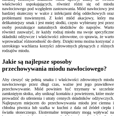
właściwości uspokajających, również różni się od miodu
nawłociowego pod względem zastosowania. Miód nawłociowy jest
bardziej skuteczny w walce z infekcjami dróg oddechowych oraz
problemami trawiennymi. Z kolei miód akacjowy, który ma
delikatniejszy smak i jest mniej słodki, często wybierany jest przez
osoby poszukujące naturalnych słodzików do napojów. Warto
również zauważyć, że każdy rodzaj miodu ma swoje specyficzne
składniki odżywcze i właściwości zdrowotne, co sprawia, że warto
wprowadzać różnorodność do diety. Dzięki temu można korzystać z
szerokiego wachlarza korzyści zdrowotnych płynących z różnych
rodzajów miodu.
Jakie są najlepsze sposoby
przechowywania miodu nawłociowego?
Aby cieszyć się pełnią smaku i właściwości zdrowotnych miodu
nawłociowego przez długi czas, ważne jest jego prawidłowe
przechowywanie. Miód powinien być trzymany w szczelnie
zamkniętym słoiku, aby uniknąć kontaktu z powietrzem, które może
prowadzić do utlenienia i utraty cennych składników odżywczych.
Najlepszym miejscem do przechowywania miodu jest ciemna i
chłodna piwnica lub szafka w kuchni z dala od źródeł ciepła i
światła słonecznego. Ekstremalne temperatury mogą wpływać na