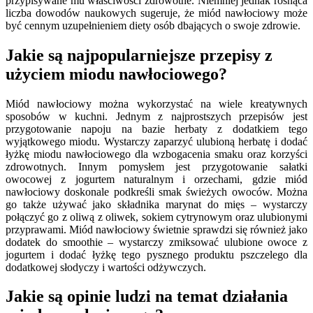
przypisywane mu właściwości zdrowotne. Niemniej jednak rosnąca
liczba dowodów naukowych sugeruje, że miód nawłociowy może
być cennym uzupełnieniem diety osób dbających o swoje zdrowie.
Jakie są najpopularniejsze przepisy z
użyciem miodu nawłociowego?
Miód nawłociowy można wykorzystać na wiele kreatywnych
sposobów w kuchni. Jednym z najprostszych przepisów jest
przygotowanie napoju na bazie herbaty z dodatkiem tego
wyjątkowego miodu. Wystarczy zaparzyć ulubioną herbatę i dodać
łyżkę miodu nawłociowego dla wzbogacenia smaku oraz korzyści
zdrowotnych. Innym pomysłem jest przygotowanie sałatki
owocowej z jogurtem naturalnym i orzechami, gdzie miód
nawłociowy doskonale podkreśli smak świeżych owoców. Można
go także używać jako składnika marynat do mięs – wystarczy
połączyć go z oliwą z oliwek, sokiem cytrynowym oraz ulubionymi
przyprawami. Miód nawłociowy świetnie sprawdzi się również jako
dodatek do smoothie – wystarczy zmiksować ulubione owoce z
jogurtem i dodać łyżkę tego pysznego produktu pszczelego dla
dodatkowej słodyczy i wartości odżywczych.
Jakie są opinie ludzi na temat działania