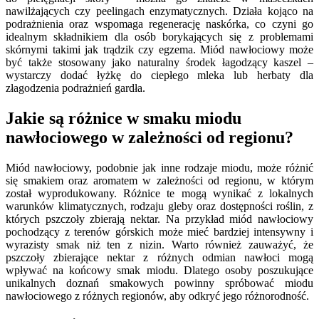
nawilżających czy peelingach enzymatycznych. Działa kojąco na
podrażnienia oraz wspomaga regenerację naskórka, co czyni go
idealnym składnikiem dla osób borykających się z problemami
skórnymi takimi jak trądzik czy egzema. Miód nawłociowy może
być także stosowany jako naturalny środek łagodzący kaszel –
wystarczy dodać łyżkę do ciepłego mleka lub herbaty dla
złagodzenia podrażnień gardła.
Jakie są różnice w smaku miodu
nawłociowego w zależności od regionu?
Miód nawłociowy, podobnie jak inne rodzaje miodu, może różnić
się smakiem oraz aromatem w zależności od regionu, w którym
został wyprodukowany. Różnice te mogą wynikać z lokalnych
warunków klimatycznych, rodzaju gleby oraz dostępności roślin, z
których pszczoły zbierają nektar. Na przykład miód nawłociowy
pochodzący z terenów górskich może mieć bardziej intensywny i
wyrazisty smak niż ten z nizin. Warto również zauważyć, że
pszczoły zbierające nektar z różnych odmian nawłoci mogą
wpływać na końcowy smak miodu. Dlatego osoby poszukujące
unikalnych doznań smakowych powinny spróbować miodu
nawłociowego z różnych regionów, aby odkryć jego różnorodność.