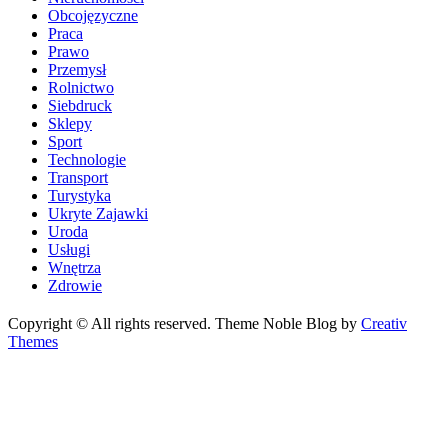
Obcojęzyczne
Praca
Prawo
Przemysł
Rolnictwo
Siebdruck
Sklepy
Sport
Technologie
Transport
Turystyka
Ukryte Zajawki
Uroda
Usługi
Wnętrza
Zdrowie
Copyright © All rights reserved. Theme Noble Blog by
Creativ
Themes