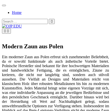
Skip
to
Home
content
Search
for:
OJP EDU
Modern Zaun aus Polen
Ein moderner Zaun aus Polen erfreut sich zunehmender Beliebtheit,
da er sowohl funktionale als auch ästhetische Vorteile bietet.
Polnische Hersteller sind bekannt für ihre hochwertigen Materialien
und handwerkliche Fertigung, die es ermöglichen, Zäune zu
kreieren, die nicht nur langlebig sind, sondern auch stilvoll
aussehen. Die Vielfalt an Designs und Materialien reicht von
klassischem Holz über robusten Metallzäunen bis hin zu modernen
Kunststoffen. Jedes Material bringt seine eigenen Vorzüge mit sich,
was eine individuelle Anpassung an die jeweiligen Bedürfnisse und
den persönlichen Geschmack ermöglicht. Darüber hinaus wird bei
der Herstellung oft Wert auf Nachhaltigkeit gelegt, sodass
umweltfreundliche Optionen zur Verfügung stehen. Insbesondere im
Hinblick auf das Preis-Leistungs-Verhältnis sticht der moderne Zaun