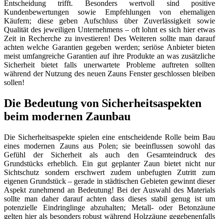
Entscheidung trifft. Besonders wertvoll sind positive
Kundenbewertungen sowie Empfehlungen von ehemaligen
Käufern; diese geben Aufschluss über Zuverlässigkeit sowie
Qualität des jeweiligen Unternehmens – oft lohnt es sich hier etwas
Zeit in Recherche zu investieren! Des Weiteren sollte man darauf
achten welche Garantien gegeben werden; seriöse Anbieter bieten
meist umfangreiche Garantien auf ihre Produkte an was zusätzliche
Sicherheit bietet falls unerwartete Probleme auftreten sollten
während der Nutzung des neuen Zauns Fenster geschlossen bleiben
sollen!
Die Bedeutung von Sicherheitsaspekten
beim modernen Zaunbau
Die Sicherheitsaspekte spielen eine entscheidende Rolle beim Bau
eines modernen Zauns aus Polen; sie beeinflussen sowohl das
Gefühl der Sicherheit als auch den Gesamteindruck des
Grundstücks erheblich. Ein gut geplanter Zaun bietet nicht nur
Sichtschutz sondern erschwert zudem unbefugten Zutritt zum
eigenen Grundstück – gerade in städtischen Gebieten gewinnt dieser
Aspekt zunehmend an Bedeutung! Bei der Auswahl des Materials
sollte man daher darauf achten dass dieses stabil genug ist um
potenzielle Eindringlinge abzuhalten; Metall- oder Betonzäune
gelten hier als besonders robust während Holzzäune gegebenenfalls