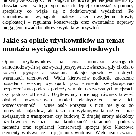
możemy zaoszczędzić na usługach fachowca; jednak jeśli nie mamy
doświadczenia w tego typu pracach, lepiej skorzystać z pomocy
specjalisty co wiąże się z dodatkowymi wydatkami. Po
zamontowaniu wyciągarki należy także uwzględnić koszty
eksploatacji – regularna konserwacja oraz ewentualne naprawy
mogą generować dodatkowe wydatki w przyszłości.
Jakie są opinie użytkowników na temat
montażu wyciągarek samochodowych
Opinie użytkowników na temat montażu wyciągarek
samochodowych są zazwyczaj pozytywne, zwłaszcza gdy chodzi o
korzyści płynące z posiadania takiego sprzętu w trudnych
warunkach terenowych. Wielu kierowców podkreśla znaczenie
posiadania własnej wyciągarki jako elementu zwiększającego
bezpieczeństwo podczas podróży w mniej uczęszczanych miejscach
czy podczas off-roadu. Użytkownicy doceniają również łatwość
obsługi nowoczesnych modeli elektrycznych oraz ich
wszechstronność – wiele osób korzysta z nich nie tylko do
holowania pojazdów, ale także do wykonywania różnych prac
związanych z transportem czy budową. Z drugiej strony niektórzy
użytkownicy wskazują na konieczność staranności podczas
montażu oraz regularnej konserwacji sprzętu jako kluczowe
elementy wpływające na jego niezawodność. Wiele osób zwraca