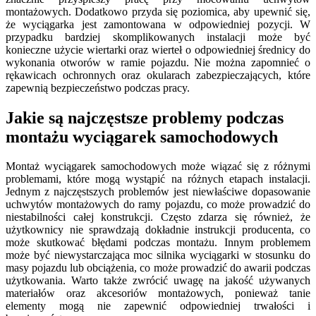
montażowych. Dodatkowo przyda się poziomica, aby upewnić się,
że wyciągarka jest zamontowana w odpowiedniej pozycji. W
przypadku bardziej skomplikowanych instalacji może być
konieczne użycie wiertarki oraz wierteł o odpowiedniej średnicy do
wykonania otworów w ramie pojazdu. Nie można zapomnieć o
rękawicach ochronnych oraz okularach zabezpieczających, które
zapewnią bezpieczeństwo podczas pracy.
Jakie są najczęstsze problemy podczas
montażu wyciągarek samochodowych
Montaż wyciągarek samochodowych może wiązać się z różnymi
problemami, które mogą wystąpić na różnych etapach instalacji.
Jednym z najczęstszych problemów jest niewłaściwe dopasowanie
uchwytów montażowych do ramy pojazdu, co może prowadzić do
niestabilności całej konstrukcji. Często zdarza się również, że
użytkownicy nie sprawdzają dokładnie instrukcji producenta, co
może skutkować błędami podczas montażu. Innym problemem
może być niewystarczająca moc silnika wyciągarki w stosunku do
masy pojazdu lub obciążenia, co może prowadzić do awarii podczas
użytkowania. Warto także zwrócić uwagę na jakość używanych
materiałów oraz akcesoriów montażowych, ponieważ tanie
elementy mogą nie zapewnić odpowiedniej trwałości i