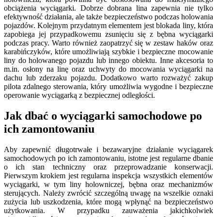
obciążenia wyciągarki. Dobrze dobrana lina zapewnia nie tylko
efektywność działania, ale także bezpieczeństwo podczas holowania
pojazdów. Kolejnym przydatnym elementem jest blokada liny, która
zapobiega jej przypadkowemu zsunięciu się z bębna wyciągarki
podczas pracy. Warto również zaopatrzyć się w zestaw haków oraz
karabińczyków, które umożliwiają szybkie i bezpieczne mocowanie
liny do holowanego pojazdu lub innego obiektu. Inne akcesoria to
m.in. osłony na linę oraz uchwyty do mocowania wyciągarki na
dachu lub zderzaku pojazdu. Dodatkowo warto rozważyć zakup
pilota zdalnego sterowania, który umożliwia wygodne i bezpieczne
operowanie wyciągarką z bezpiecznej odległości.
Jak dbać o wyciągarki samochodowe po
ich zamontowaniu
Aby zapewnić długotrwałe i bezawaryjne działanie wyciągarek
samochodowych po ich zamontowaniu, istotne jest regularne dbanie
o ich stan techniczny oraz przeprowadzanie konserwacji.
Pierwszym krokiem jest regularna inspekcja wszystkich elementów
wyciągarki, w tym liny holowniczej, bębna oraz mechanizmów
sterujących. Należy zwrócić szczególną uwagę na wszelkie oznaki
zużycia lub uszkodzenia, które mogą wpłynąć na bezpieczeństwo
użytkowania. W przypadku zauważenia jakichkolwiek