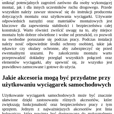
uniknąć potencjalnych zagrożeń zarówno dla osoby wykonującej
montaż, jak i dla innych uczestników ruchu drogowego. Przede
wszystkim należy zawsze stosować się do instrukcji producenta
dotyczących montażu oraz użytkowania wyciągarki. Używanie
odpowiednich narzędzi oraz materiałów montażowych jest
kluczowe dla zapewnienia stabilności i bezpieczeństwa całej
konstrukcji. Warto również zwrócić uwagę na to, aby miejsce
montażu było dobrze oświetlone i wolne od przeszkód, co pozwoli
na swobodne poruszanie się podczas pracy. Podczas instalacji
należy nosić odpowiednie środki ochrony osobistej, takie jak
rękawice czy okulary ochronne, aby zabezpieczyć się przed
ewentualnymi urazami. Po zakończeniu montażu warto
przeprowadzić dokładny przegląd wszystkich połączeń oraz
elementów wyciągarki, aby upewnić się, że wszystko jest
prawidłowo zamocowane i gotowe do użycia.
Jakie akcesoria mogą być przydatne przy
użytkowaniu wyciągarek samochodowych
Użytkowanie wyciągarek samochodowych może być znacznie
ułatwione dzięki zastosowaniu różnych akcesoriów, które
zwiększają funkcjonalność oraz bezpieczeństwo pracy z tym
sprzętem. Jednym z najważniejszych akcesoriów jest linia
holownicza, która powinna być dostosowana do maksymalnego