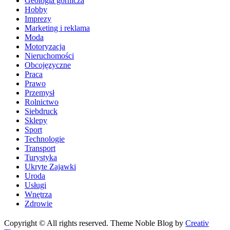
Geologia górnicza
Hobby
Imprezy
Marketing i reklama
Moda
Motoryzacja
Nieruchomości
Obcojęzyczne
Praca
Prawo
Przemysł
Rolnictwo
Siebdruck
Sklepy
Sport
Technologie
Transport
Turystyka
Ukryte Zajawki
Uroda
Usługi
Wnętrza
Zdrowie
Copyright © All rights reserved. Theme Noble Blog by
Creativ