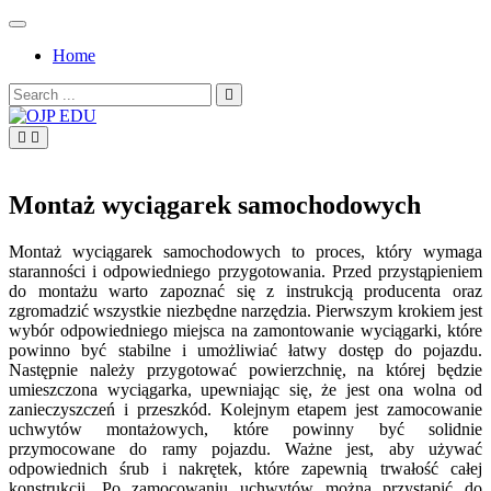
Skip
to
Home
content
Search
for:
OJP EDU
Montaż wyciągarek samochodowych
Montaż wyciągarek samochodowych to proces, który wymaga
staranności i odpowiedniego przygotowania. Przed przystąpieniem
do montażu warto zapoznać się z instrukcją producenta oraz
zgromadzić wszystkie niezbędne narzędzia. Pierwszym krokiem jest
wybór odpowiedniego miejsca na zamontowanie wyciągarki, które
powinno być stabilne i umożliwiać łatwy dostęp do pojazdu.
Następnie należy przygotować powierzchnię, na której będzie
umieszczona wyciągarka, upewniając się, że jest ona wolna od
zanieczyszczeń i przeszkód. Kolejnym etapem jest zamocowanie
uchwytów montażowych, które powinny być solidnie
przymocowane do ramy pojazdu. Ważne jest, aby używać
odpowiednich śrub i nakrętek, które zapewnią trwałość całej
konstrukcji. Po zamocowaniu uchwytów można przystąpić do