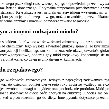
pakowego przez długi czas, ważne jest jego odpowiednie przechowywa
oraz światła słonecznego. Optymalna temperatura przechowywania wyn
stalizacji. Krystalizacja jest naturalnym zjawiskiem występującym
ną konsystencję miodu rzepakowego, można to zrobić poprzez delikatne
zyć cenne enzymy i składniki odżywcze zawarte w miodzie.
wym a innymi rodzajami miodu?
lko smakiem, ale również właściwościami zdrowotnymi oraz sposobem 
ład chemiczny. Jego wysoka zawartość glukozy sprawia, że krystalizu
nsystencji i delikatnego smaku, ma znacznie niższą zawartość glukoz
 i przeciwgorączkowe, podczas gdy miód rzepakowy koncentruje się 
 aromatyczne, co czyni je unikalnymi w kulinariach.
iodu rzepakowego?
ego właściwości zdrowotnych. Jednym z najczęściej zadawanych pyt
wać go dzieciom poniżej pierwszego roku życia ze względu na ryzy
est zwrócenie uwagi na etykietę oraz pochodzenie produktu. Miód pow
ożna stosować w diecie osób chorych na cukrzycę. Chociaż ma on n
rzed wprowadzeniem go do diety. Inne pytania dotyczące przecho