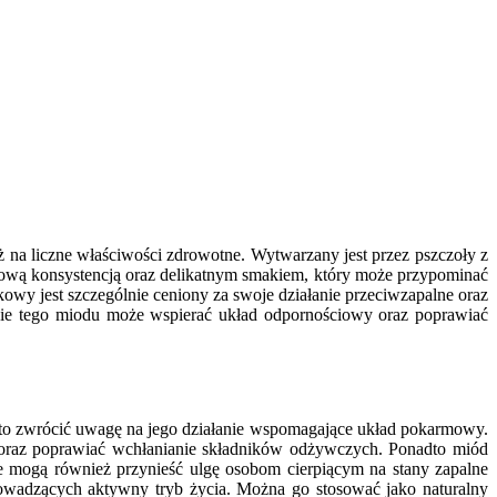
ż na liczne właściwości zdrowotne. Wytwarzany jest przez pszczoły z
emową konsystencją oraz delikatnym smakiem, który może przypominać
kowy jest szczególnie ceniony za swoje działanie przeciwzapalne oraz
anie tego miodu może wspierać układ odpornościowy oraz poprawiać
to zwrócić uwagę na jego działanie wspomagające układ pokarmowy.
ie oraz poprawiać wchłanianie składników odżywczych. Ponadto miód
 mogą również przynieść ulgę osobom cierpiącym na stany zapalne
owadzących aktywny tryb życia. Można go stosować jako naturalny