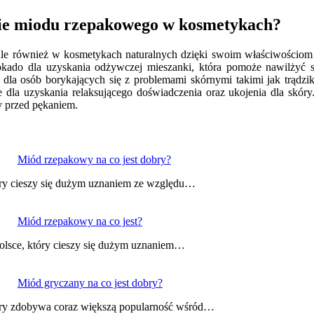
anie miodu rzepakowego w kosmetykach?
 ale również w kosmetykach naturalnych dzięki swoim właściwościom
ado dla uzyskania odżywczej mieszanki, która pomoże nawilżyć skó
 dla osób borykających się z problemami skórnymi takimi jak trądzi
ie dla uzyskania relaksującego doświadczenia oraz ukojenia dla skó
ny przed pękaniem.
Miód rzepakowy na co jest dobry?
óry cieszy się dużym uznaniem ze względu…
Miód rzepakowy na co jest?
olsce, który cieszy się dużym uznaniem…
Miód gryczany na co jest dobry?
tóry zdobywa coraz większą popularność wśród…