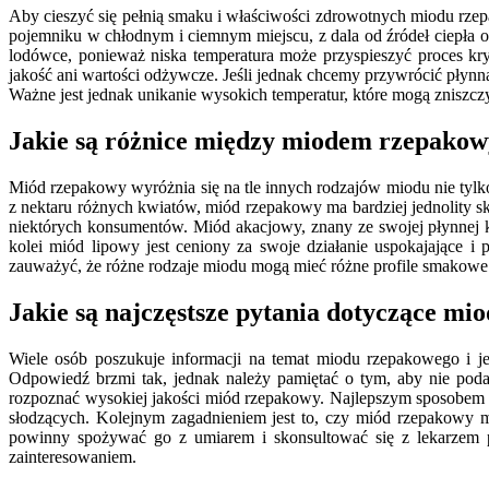
Aby cieszyć się pełnią smaku i właściwości zdrowotnych miodu rze
pojemniku w chłodnym i ciemnym miejscu, z dala od źródeł ciepła 
lodówce, ponieważ niska temperatura może przyspieszyć proces kry
jakość ani wartości odżywcze. Jeśli jednak chcemy przywrócić płyn
Ważne jest jednak unikanie wysokich temperatur, które mogą zniszc
Jakie są różnice między miodem rzepako
Miód rzepakowy wyróżnia się na tle innych rodzajów miodu nie ty
z nektaru różnych kwiatów, miód rzepakowy ma bardziej jednolity sk
niektórych konsumentów. Miód akacjowy, znany ze swojej płynnej ko
kolei miód lipowy jest ceniony za swoje działanie uspokajające
zauważyć, że różne rodzaje miodu mogą mieć różne profile smakowe i
Jakie są najczęstsze pytania dotyczące m
Wiele osób poszukuje informacji na temat miodu rzepakowego i j
Odpowiedź brzmi tak, jednak należy pamiętać o tym, aby nie poda
rozpoznać wysokiej jakości miód rzepakowy. Najlepszym sposobem j
słodzących. Kolejnym zagadnieniem jest to, czy miód rzepakowy m
powinny spożywać go z umiarem i skonsultować się z lekarzem p
zainteresowaniem.