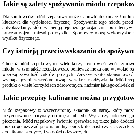
Jakie są zalety spożywania miodu rzepak
Dla sportowców miód rzepakowy może stanowić doskonałe źródło en
kluczowe dla wydolności fizycznej. Spożywanie tego miodu prze
antyoksydanty, które wspierają regenerację organizmu po intensyw
procesu gojenia mięśni po wysiłku. Sportowcy mogą wykorzystać m
wysiłku fizycznego.
Czy istnieją przeciwwskazania do spożyw
Chociaż miód rzepakowy ma wiele korzystnych właściwości zdrowo
miodu, w tym także rzepakowego, ponieważ mogą one wywołać reak
wysoką zawartość cukrów prostych. Zawsze warto skonsultować 
wymagającymi szczególnej uwagi w zakresie odżywiania. Miód rzep
produkt o wielu korzyściach zdrowotnych, nadmiar jakiegokolwiek
Jakie przepisy kulinarne można przygoto
Miód rzepakowy to wszechstronny składnik kulinarny, który moż
przygotowanie marynaty do mięsa lub ryb. Wystarczy połączyć go
pieczenia. Miód rzepakowy świetnie sprawdza się także jako dodate
można go używać jako naturalny słodzik do ciast czy ciastecze
dodatkowej słodyczy i wartości odżywczych.