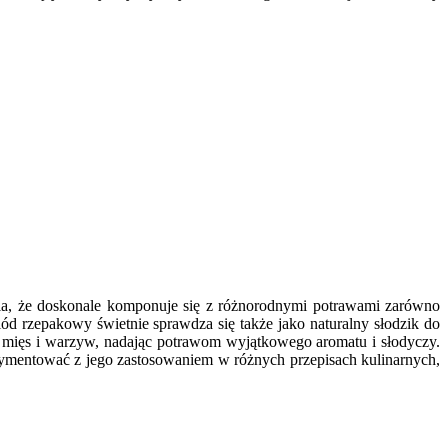
ia, że doskonale komponuje się z różnorodnymi potrawami zarówno
d rzepakowy świetnie sprawdza się także jako naturalny słodzik do
o mięs i warzyw, nadając potrawom wyjątkowego aromatu i słodyczy.
erymentować z jego zastosowaniem w różnych przepisach kulinarnych,