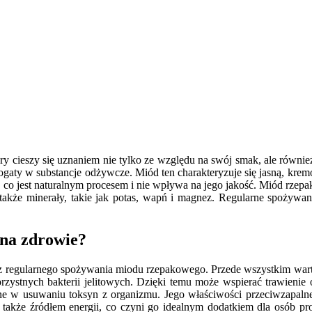
y cieszy się uznaniem nie tylko ze względu na swój smak, ale równie
 bogaty w substancje odżywcze. Miód ten charakteryzuje się jasną, kr
e, co jest naturalnym procesem i nie wpływa na jego jakość. Miód rzepa
a także minerały, takie jak potas, wapń i magnez. Regularne spożyw
na zdrowie?
i z regularnego spożywania miodu rzepakowego. Przede wszystkim war
korzystnych bakterii jelitowych. Dzięki temu może wspierać trawien
e w usuwaniu toksyn z organizmu. Jego właściwości przeciwzapalne
akże źródłem energii, co czyni go idealnym dodatkiem dla osób pr