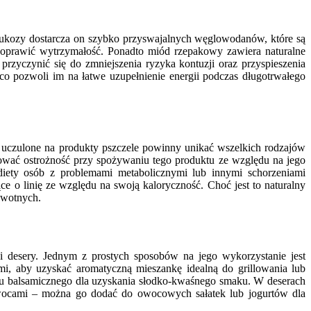
lukozy dostarcza on szybko przyswajalnych węglowodanów, które są
oprawić wytrzymałość. Ponadto miód rzepakowy zawiera naturalne
rzyczynić się do zmniejszenia ryzyka kontuzji oraz przyspieszenia
o pozwoli im na łatwe uzupełnienie energii podczas długotrwałego
uczulone na produkty pszczele powinny unikać wszelkich rodzajów
wać ostrożność przy spożywaniu tego produktu ze względu na jego
iety osób z problemami metabolicznymi lub innymi schorzeniami
o linię ze względu na swoją kaloryczność. Choć jest to naturalny
owotnych.
 desery. Jednym z prostych sposobów na jego wykorzystanie jest
i, aby uzyskać aromatyczną mieszankę idealną do grillowania lub
octu balsamicznego dla uzyskania słodko-kwaśnego smaku. W deserach
owocami – można go dodać do owocowych sałatek lub jogurtów dla