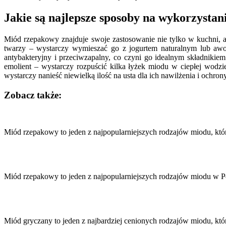
Jakie są najlepsze sposoby na wykorzyst
Miód rzepakowy znajduje swoje zastosowanie nie tylko w kuchni,
twarzy – wystarczy wymieszać go z jogurtem naturalnym lub awok
antybakteryjny i przeciwzapalny, co czyni go idealnym składnikiem
emolient – wystarczy rozpuścić kilka łyżek miodu w ciepłej wodz
wystarczy nanieść niewielką ilość na usta dla ich nawilżenia i ochro
Zobacz także:
Nawigacja
wpisu
Miód rzepakowy to jeden z najpopularniejszych rodzajów miodu, kt
Miód rzepakowy to jeden z najpopularniejszych rodzajów miodu w P
Miód gryczany to jeden z najbardziej cenionych rodzajów miodu, k