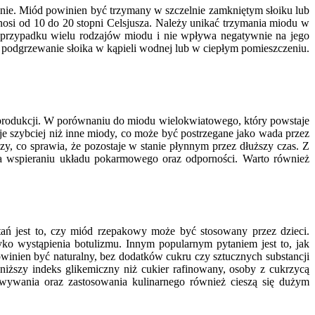
nie. Miód powinien być trzymany w szczelnie zamkniętym słoiku lub
osi od 10 do 20 stopni Celsjusza. Należy unikać trzymania miodu w
 w przypadku wielu rodzajów miodu i nie wpływa negatywnie na jego
 podgrzewanie słoika w kąpieli wodnej lub w ciepłym pomieszczeniu.
produkcji. W porównaniu do miodu wielokwiatowego, który powstaje
je szybciej niż inne miody, co może być postrzegane jako wada przez
y, co sprawia, że pozostaje w stanie płynnym przez dłuższy czas. Z
na wspieraniu układu pokarmowego oraz odporności. Warto również
ań jest to, czy miód rzepakowy może być stosowany przez dzieci.
ko wystąpienia botulizmu. Innym popularnym pytaniem jest to, jak
inien być naturalny, bez dodatków cukru czy sztucznych substancji
iższy indeks glikemiczny niż cukier rafinowany, osoby z cukrzycą
wywania oraz zastosowania kulinarnego również cieszą się dużym