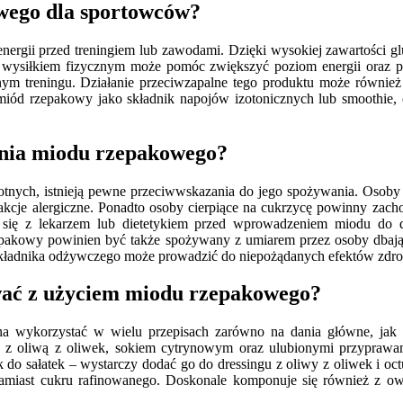
owego dla sportowców?
ergii przed treningiem lub zawodami. Dzięki wysokiej zawartości g
d wysiłkiem fizycznym może pomóc zwiększyć poziom energii oraz p
nym treningu. Działanie przeciwzapalne tego produktu może również p
iód rzepakowy jako składnik napojów izotonicznych lub smoothie, c
ania miodu rzepakowego?
tnych, istnieją pewne przeciwwskazania do jego spożywania. Osoby 
cje alergiczne. Ponadto osoby cierpiące na cukrzycę powinny zacho
się z lekarzem lub dietetykiem przed wprowadzeniem miodu do d
akowy powinien być także spożywany z umiarem przez osoby dbające 
 składnika odżywczego może prowadzić do niepożądanych efektów zdr
wać z użyciem miodu rzepakowego?
na wykorzystać w wielu przepisach zarówno na dania główne, jak i
 z oliwą z oliwek, sokiem cytrynowym oraz ulubionymi przyprawam
k do sałatek – wystarczy dodać go do dressingu z oliwy z oliwek i 
k zamiast cukru rafinowanego. Doskonale komponuje się również z 