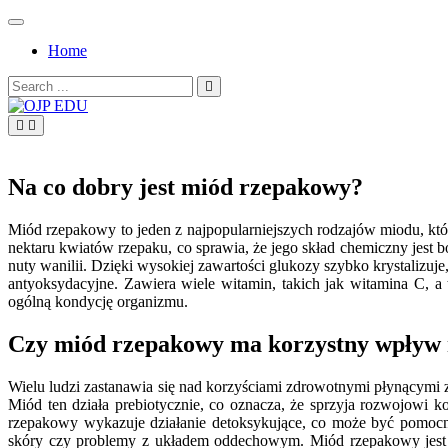
Skip
to
Home
content
Search
for:
OJP EDU
Na co dobry jest miód rzepakowy?
Miód rzepakowy to jeden z najpopularniejszych rodzajów miodu, któr
nektaru kwiatów rzepaku, co sprawia, że jego skład chemiczny jest
nuty wanilii. Dzięki wysokiej zawartości glukozy szybko krystalizuj
antyoksydacyjne. Zawiera wiele witamin, takich jak witamina C, 
ogólną kondycję organizmu.
Czy miód rzepakowy ma korzystny wpływ 
Wielu ludzi zastanawia się nad korzyściami zdrowotnymi płynącym
Miód ten działa prebiotycznie, co oznacza, że sprzyja rozwojowi 
rzepakowy wykazuje działanie detoksykujące, co może być pomocn
skóry czy problemy z układem oddechowym. Miód rzepakowy jest t