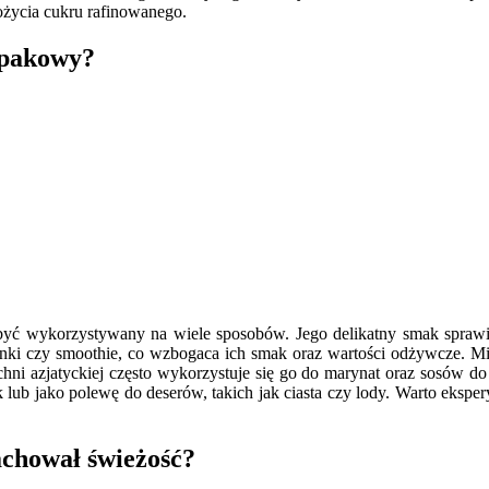
ożycia cukru rafinowanego.
epakowy?
być wykorzystywany na wiele sposobów. Jego delikatny smak spraw
ki czy smoothie, co wzbogaca ich smak oraz wartości odżywcze. Mió
chni azjatyckiej często wykorzystuje się go do marynat oraz sosów d
k lub jako polewę do deserów, takich jak ciasta czy lody. Warto eksp
chował świeżość?