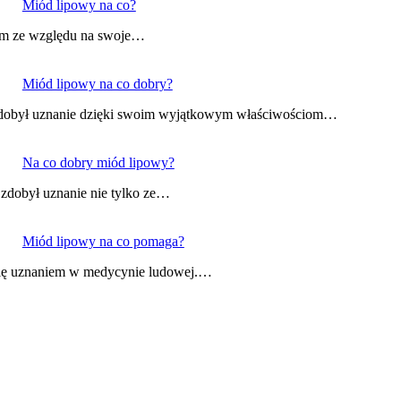
Miód lipowy na co?
iem ze względu na swoje…
Miód lipowy na co dobry?
y zdobył uznanie dzięki swoim wyjątkowym właściwościom…
Na co dobry miód lipowy?
 zdobył uznanie nie tylko ze…
Miód lipowy na co pomaga?
y się uznaniem w medycynie ludowej.…