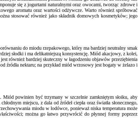
mponuje się z jogurtami naturalnymi oraz owocami, tworząc zdrowe i
tkowego aromatu oraz wartości odżywcze. Warto również spróbować
można stosować również jako składnik domowych kosmetyków; jego
porównaniu do miodu rzepakowego, który ma bardziej neutralny smak
ziej słodki i ma delikatniejszą konsystencję. Miód akacjowy, z kolei,
y jest również bardziej skuteczny w łagodzeniu objawów przeziębienia
d źródła nektaru; na przykład miód wrzosowy jest bogaty w żelazo i
 Miód powinien być trzymany w szczelnie zamkniętym słoiku, aby
łodnym miejscu, z dala od źródeł ciepła oraz światła słonecznego,
 przechowywania miodu w lodówce, ponieważ niska temperatura może
e właściwości; można go łatwo przywrócić do płynnej formy poprzez