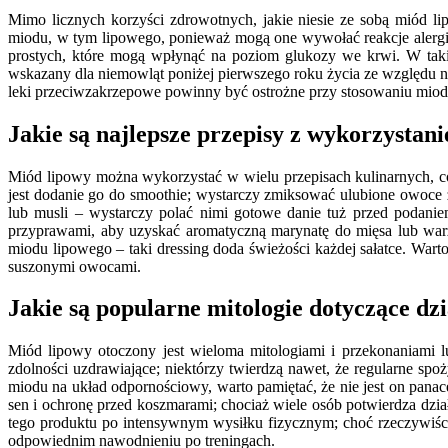
Mimo licznych korzyści zdrowotnych, jakie niesie ze sobą miód l
miodu, w tym lipowego, ponieważ mogą one wywołać reakcje alerg
prostych, które mogą wpłynąć na poziom glukozy we krwi. W takic
wskazany dla niemowląt poniżej pierwszego roku życia ze względu 
leki przeciwzakrzepowe powinny być ostrożne przy stosowaniu miodu
Jakie są najlepsze przepisy z wykorzysta
Miód lipowy można wykorzystać w wielu przepisach kulinarnych, co
jest dodanie go do smoothie; wystarczy zmiksować ulubione owoce 
lub musli – wystarczy polać nimi gotowe danie tuż przed podani
przyprawami, aby uzyskać aromatyczną marynatę do mięsa lub wa
miodu lipowego – taki dressing doda świeżości każdej sałatce. Wart
suszonymi owocami.
Jakie są popularne mitologie dotyczące dz
Miód lipowy otoczony jest wieloma mitologiami i przekonaniami 
zdolności uzdrawiające; niektórzy twierdzą nawet, że regularne 
miodu na układ odpornościowy, warto pamiętać, że nie jest on pana
sen i ochronę przed koszmarami; chociaż wiele osób potwierdza dzia
tego produktu po intensywnym wysiłku fizycznym; choć rzeczywiści
odpowiednim nawodnieniu po treningach.