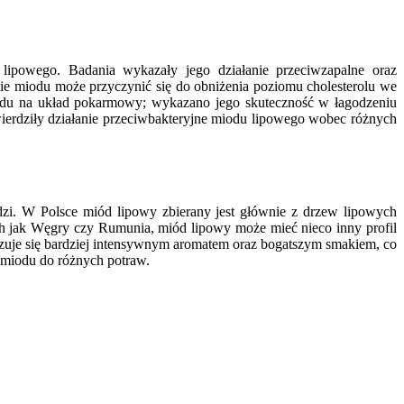
ipowego. Badania wykazały jego działanie przeciwzapalne oraz
ie miodu może przyczynić się do obniżenia poziomu cholesterolu we
iodu na układ pokarmowy; wykazano jego skuteczność w łagodzeniu
ierdziły działanie przeciwbakteryjne miodu lipowego wobec różnych
dzi. W Polsce miód lipowy zbierany jest głównie z drzew lipowych
ch jak Węgry czy Rumunia, miód lipowy może mieć nieco inny profil
zuje się bardziej intensywnym aromatem oraz bogatszym smakiem, co
 miodu do różnych potraw.