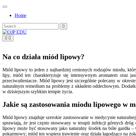
Skip
to
Home
content
Search
for:
OJP EDU
Na co działa miód lipowy?
Miód lipowy to jeden z najbardziej cenionych rodzajów miodu, któ
lipy, miód ten charakteryzuje się intensywnym aromatem oraz ja
przeciwutleniacze. Miód lipowy jest szczególnie polecany w okresi
naturalnym remedium na problemy z układem oddechowym. Dodatkowo
w dzisiejszym szybkim tempie życia.
Jakie są zastosowania miodu lipowego w m
Miód lipowy znajduje szerokie zastosowanie w medycynie naturalnej
sprawiają, że jest często stosowany w terapii infekcji górnych dr
lipowy może być stosowany jako naturalny środek na bóle gardła – 
pokarmowy; miód ten wspiera trawienie oraz działa łagodząco na ż