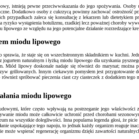
ipowy, istnieją pewne przeciwwskazania do jego spożywania. Osoby
iczne. Dodatkowo osoby z cukrzycą powinny zachować ostrożność p
h przypadkach zaleca się konsultację z lekarzem lub dietetykiem 
na ryzyko wystąpienia botulizmu, rzadkiej lecz poważnej choroby wyw
 lipowego ze względu na jego potencjalne działanie rozrzedzające kr
niem miodu lipowego
 sprawia, że staje się on wszechstronnym składnikiem w kuchni. Je
z jogurtem naturalnym i łyżką miodu lipowego dla uzyskania pyszneg
em. Miód lipowy doskonale nadaje się również do marynat; można 
rzyw grillowanych. Innym ciekawym pomysłem jest przygotowanie do
o również spróbować pieczenia ciast czy ciasteczek z dodatkiem tego 
iałania miodu lipowego
ludowymi, które często wpływają na postrzeganie jego właściwości 
spożywanie miodu może całkowicie uchronić przed chorobami sezonow
ceum na wszystkie dolegliwości. Inna popularna legenda głosi, że pic
łanie uspokajające tego napoju, to jednak każdy organizm reaguje inac
e może wspierać regenerację organizmu dzięki zawartości naturalny