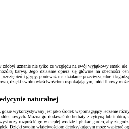
ry zdobył uznanie nie tylko ze względu na swój wyjątkowy smak, ale
snożółtą barwą. Jego działanie opiera się głównie na obecności ce
e przeziębień i grypy, ponieważ ma działanie przeciwzapalne i łagodz
, dzięki swoim właściwościom uspokajającym, miód lipowy może wspie
edycynie naturalnej
, gdzie wykorzystywany jest jako środek wspomagający leczenie różnyc
óg oddechowych. Można go dodawać do herbaty z cytryną lub imbiru, c
wystarczy rozpuścić go w ciepłej wodzie i płukać gardło, aby złagodz
ołądek. Dzięki swoim właściwościom detoksykującym może wspierać o