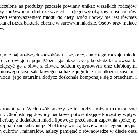
 uczulone na produkty pszczele powinny unikać wszelkich rodzajów
rzy spożywaniu miodu ze względu na jego wysoką zawartość cukrów
przed wprowadzeniem miodu do diety. Miód lipowy nie jest również
ołanej przez bakterie obecne w surowym miodzie. Osoby przyjmujące
ew.
dnym z najprostszych sposobów na wykorzystanie tego rodzaju miodu
o i zdrowego napoju. Można go także użyć jako słodzik do owsianki
połączyć go z oliwą z oliwek, sokiem cytrynowym oraz ulubionymi
mowego sosu sałatkowego na bazie jogurtu z dodatkiem czosnku i
miodu; jego naturalna słodycz doskonale komponuje się z orzechami i
zdrowotnych. Wiele osób wierzy, że ten rodzaj miodu ma magiczne
ymi. Choć istnieją dowody naukowe potwierdzające korzystny wpływ
ie herbaty z dodatkiem miodu lipowego przed snem zapewnia spokojny
zej na różne substancje. Niektórzy wierzą także w moc regeneracyjną
ch cukrów i minerałów, należy pamiętać o równowadze w diecie oraz