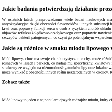
Jakie badania potwierdzają działanie pro
W ostatnich latach przeprowadzono wiele badań naukowych maj
antyoksydacyjne dzięki obecności flawonoidów i innych substancji
krwi oraz poprawy funkcji serca u osób z ryzykiem chorób układ
objawów refluksu żołądkowo-przełykowego oraz poprawie trawienia 
szczepów bakterii patogennych, co czyni go potencjalnym wsparciem w
Jakie są różnice w smaku miodu lipowego 
Miód lipowy, choć ma swoje charakterystyczne cechy, może różnić
rosnących w lasach i parkach, co nadaje mu specyficzny, kwiatowy
smakowy ze względu na różnorodność gatunków lipy oraz lokalne wa
może wynikać z obecności innych roślin nektarodajnych w okolicy.
Zobacz także:
Nawigacja
wpisu
Miód lipowy to jeden z najpopularniejszych rodzajów miodu, który c