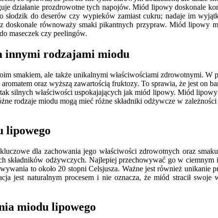
guje działanie prozdrowotne tych napojów. Miód lipowy doskonale ko
ko słodzik do deserów czy wypieków zamiast cukru; nadaje im wyją
ycz doskonale równoważy smaki pikantnych przypraw. Miód lipowy 
ę do maseczek czy peelingów.
a innymi rodzajami miodu
swoim smakiem, ale także unikalnymi właściwościami zdrowotnymi. W 
aromatem oraz wyższą zawartością fruktozy. To sprawia, że jest on bard
a tak silnych właściwości uspokajających jak miód lipowy. Miód lipow
żne rodzaje miodu mogą mieć różne składniki odżywcze w zależności o
u lipowego
luczowe dla zachowania jego właściwości zdrowotnych oraz smaku.
ch składników odżywczych. Najlepiej przechowywać go w ciemnym i ch
owywania to około 20 stopni Celsjusza. Ważne jest również unikanie
zacja jest naturalnym procesem i nie oznacza, że miód stracił swoj
nia miodu lipowego