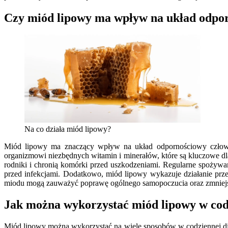
Czy miód lipowy ma wpływ na układ odpo
Na co działa miód lipowy?
Miód lipowy ma znaczący wpływ na układ odpornościowy człowi
organizmowi niezbędnych witamin i minerałów, które są kluczowe d
rodniki i chronią komórki przed uszkodzeniami. Regularne spożywa
przed infekcjami. Dodatkowo, miód lipowy wykazuje działanie prze
miodu mogą zauważyć poprawę ogólnego samopoczucia oraz zmniejsze
Jak można wykorzystać miód lipowy w codz
Miód lipowy można wykorzystać na wiele sposobów w codziennej die