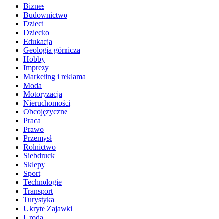
Biznes
Budownictwo
Dzieci
Dziecko
Edukacja
Geologia górnicza
Hobby
Imprezy
Marketing i reklama
Moda
Motoryzacja
Nieruchomości
Obcojęzyczne
Praca
Prawo
Przemysł
Rolnictwo
Siebdruck
Sklepy
Sport
Technologie
Transport
Turystyka
Ukryte Zajawki
Uroda