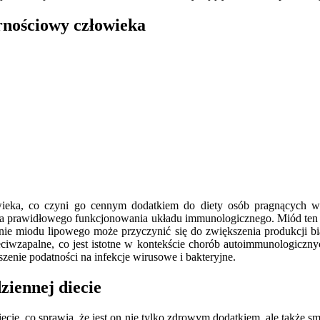
rnościowy człowieka
eka, co czyni go cennym dodatkiem do diety osób pragnących wz
la prawidłowego funkcjonowania układu immunologicznego. Miód ten z
nie miodu lipowego może przyczynić się do zwiększenia produkcji b
ciwzapalne, co jest istotne w kontekście chorób autoimmunologiczny
nie podatności na infekcje wirusowe i bakteryjne.
iennej diecie
cie, co sprawia, że jest on nie tylko zdrowym dodatkiem, ale także