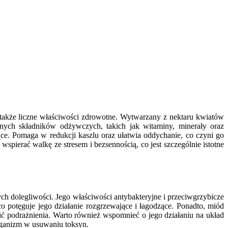
 także liczne właściwości zdrowotne. Wytwarzany z nektaru kwiatów
nnych składników odżywczych, takich jak witaminy, minerały oraz
ące. Pomaga w redukcji kaszlu oraz ułatwia oddychanie, co czyni go
rać walkę ze stresem i bezsennością, co jest szczególnie istotne
h dolegliwości. Jego właściwości antybakteryjne i przeciwgrzybicze
o potęguje jego działanie rozgrzewające i łagodzące. Ponadto, miód
ić podrażnienia. Warto również wspomnieć o jego działaniu na układ
rganizm w usuwaniu toksyn.