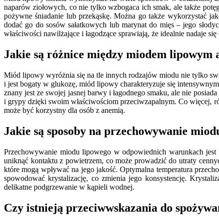
naparów ziołowych, co nie tylko wzbogaca ich smak, ale także potę
pożywne śniadanie lub przekąskę. Można go także wykorzystać ja
dodać go do sosów sałatkowych lub marynat do mięs – jego słod
właściwości nawilżające i łagodzące sprawiają, że idealnie nadaje si
Jakie są różnice między miodem lipowym 
Miód lipowy wyróżnia się na tle innych rodzajów miodu nie tylko 
i jest bogaty w glukozę, miód lipowy charakteryzuje się intensywnym 
znany jest ze swojej jasnej barwy i łagodnego smaku, ale nie posiad
i grypy dzięki swoim właściwościom przeciwzapalnym. Co więcej, ró
może być korzystny dla osób z anemią.
Jakie są sposoby na przechowywanie miod
Przechowywanie miodu lipowego w odpowiednich warunkach jest k
uniknąć kontaktu z powietrzem, co może prowadzić do utraty cenny
które mogą wpływać na jego jakość. Optymalna temperatura przech
spowodować krystalizację, co zmienia jego konsystencję. Krystali
delikatne podgrzewanie w kąpieli wodnej.
Czy istnieją przeciwwskazania do spożywa