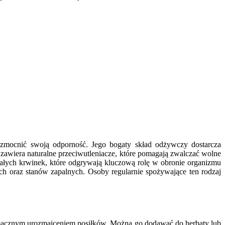
mocnić swoją odporność. Jego bogaty skład odżywczy dostarcza
awiera naturalne przeciwutleniacze, które pomagają zwalczać wolne
iałych krwinek, które odgrywają kluczową rolę w obronie organizmu
ch oraz stanów zapalnych. Osoby regularnie spożywające ten rodzaj
 smacznym urozmaiceniem posiłków. Można go dodawać do herbaty lub