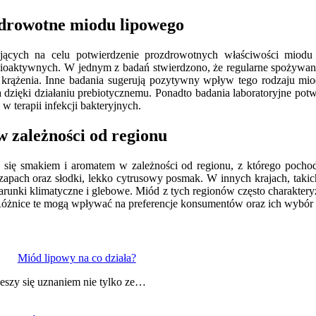
zdrowotne miodu lipowego
ących na celu potwierdzenie prozdrowotnych właściwości miodu l
 bioaktywnych. W jednym z badań stwierdzono, że regularne spożywan
u krążenia. Inne badania sugerują pozytywny wpływ tego rodzaju m
dzięki działaniu prebiotycznemu. Ponadto badania laboratoryjne potw
 terapii infekcji bakteryjnych.
w zależności od regionu
 się smakiem i aromatem w zależności od regionu, z którego pocho
 zapach oraz słodki, lekko cytrusowy posmak. W innych krajach, taki
runki klimatyczne i glebowe. Miód z tych regionów często charaktery
 Różnice te mogą wpływać na preferencje konsumentów oraz ich wybór
Miód lipowy na co działa?
ieszy się uznaniem nie tylko ze…