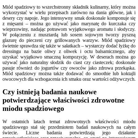
Miód spadziowy to wszechstronny składnik kulinarny, który można
wykorzystać w wielu przepisach zarówno na dania główne, jak i
desery czy napoje. Jego intensywny smak doskonale komponuje się
z mięsami – można go używać jako marynatę do kurczaka czy
wieprzowiny, nadając potrawom wyjątkowego aromatu i słodyczy.
W połączeniu z musztardą lub sosem sojowym tworzy pyszną
glazurę do pieczeni czy grillowanych warzyw. Miód spadziowy
świetnie sprawdza się także w sałatkach – wystarczy dodać łyżkę do
dressingu na bazie oliwy z oliwek i octu balsamicznego, aby
uzyskać wyjątkowo smaczną kompozycję. W deserach można go
używać jako naturalny słodzik do ciast czy ciasteczek; doskonale
pasuje również do jogurtów czy owoców jako zdrowa przekąska.
Miód spadziowy można także dodawać do smoothie lub koktajli
owocowych dla wzbogacenia ich smaku oraz wartości odżywczych.
Czy istnieją badania naukowe
potwierdzające właściwości zdrowotne
miodu spadziowego
W ostatnich latach temat zdrowotnych właściwości miodu
spadziowego stał się przedmiotem badań naukowych na całym
świecie. Liczne badania potwierdzają jego działanie