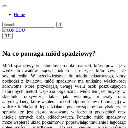
Skip
to
Home
content
Search
for:
OJP EDU
Na co pomaga miód spadziowy?
Miód spadziowy to naturalny produkt pszczeli, który powstaje z
wydzielin owadów ssących, takich jak mszyce, które żywią się
sokami roślin. W przeciwieństwie do miodu nektarowego, który
pochodzi z kwiatów, miód spadziowy ma unikalne właściwości
zdrowotne, które przyciągają uwagę wielu osób poszukujących
naturalnych metod wsparcia organizmu. Miód ten jest bogaty w
składniki odżywcze, takie jak witaminy, minerały oraz
antyoksydanty, które wspierają układ odpornościowy i pomagają w
walce z infekcjami. Jego działanie przeciwzapalne i antybakteryjne
sprawia, że jest często stosowany w leczeniu przeziębień oraz
infekcji górnych dróg oddechowych. Ponadto miód spadziowy
może wspierać układ pokarmowy, poprawiając trawienie i łagodząc
dolegliwości żołądkowe. Dzięki swoim właściwościom