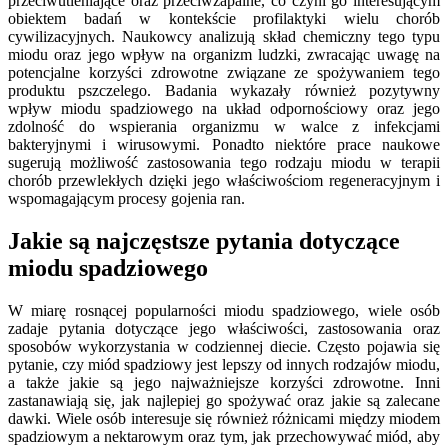
przeciwutleniające oraz przeciwzapalne, co czyni go interesującym
obiektem badań w kontekście profilaktyki wielu chorób
cywilizacyjnych. Naukowcy analizują skład chemiczny tego typu
miodu oraz jego wpływ na organizm ludzki, zwracając uwagę na
potencjalne korzyści zdrowotne związane ze spożywaniem tego
produktu pszczelego. Badania wykazały również pozytywny
wpływ miodu spadziowego na układ odpornościowy oraz jego
zdolność do wspierania organizmu w walce z infekcjami
bakteryjnymi i wirusowymi. Ponadto niektóre prace naukowe
sugerują możliwość zastosowania tego rodzaju miodu w terapii
chorób przewlekłych dzięki jego właściwościom regeneracyjnym i
wspomagającym procesy gojenia ran.
Jakie są najczęstsze pytania dotyczące
miodu spadziowego
W miarę rosnącej popularności miodu spadziowego, wiele osób
zadaje pytania dotyczące jego właściwości, zastosowania oraz
sposobów wykorzystania w codziennej diecie. Często pojawia się
pytanie, czy miód spadziowy jest lepszy od innych rodzajów miodu,
a także jakie są jego najważniejsze korzyści zdrowotne. Inni
zastanawiają się, jak najlepiej go spożywać oraz jakie są zalecane
dawki. Wiele osób interesuje się również różnicami między miodem
spadziowym a nektarowym oraz tym, jak przechowywać miód, aby