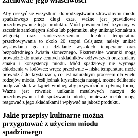
zachować jego właściwości
Aby cieszyć się wszystkimi dobrodziejstwami zdrowotnymi miodu
spadziowego przez długi czas, ważne jest prawidłowe
przechowywanie tego produktu. Miód powinien być trzymany w
szczelnie zamkniętym słoiku lub pojemniku, aby uniknąć kontaktu z
wilgocią oraz zanieczyszczeniami. Idealna temperatura
przechowywania to około 20 stopni Celsjusza; należy unikać
wystawiania go na działanie wysokich temperatur oraz
bezpośredniego światła słonecznego. Ekstremalne warunki mogą
prowadzić do utraty cennych składników odżywczych oraz zmiany
smaku i konsystencji miodu. Miód spadziowy nie wymaga
chłodzenia w lodówce; wręcz przeciwnie – niska temperatura może
prowadzić do krystalizacji, co jest naturalnym procesem dla wielu
rodzajów miodu. Jeśli jednak krystalizacja nastąpi, można delikatnie
podgrzać słoik w kąpieli wodnej, aby przywrócić mu płynną formę.
Ważne jest również unikanie metalowych naczyń do
przechowywania lub spożywania miodu, ponieważ metale mogą
reagować z jego składnikami i wpływać na jakość produktu.
Jakie przepisy kulinarne można
przygotować z użyciem miodu
spadziowego