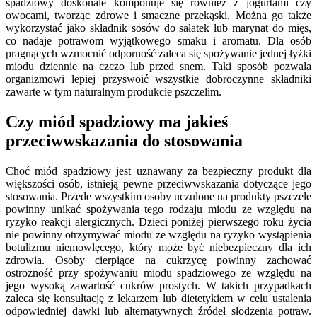
spadziowy doskonale komponuje się również z jogurtami czy
owocami, tworząc zdrowe i smaczne przekąski. Można go także
wykorzystać jako składnik sosów do sałatek lub marynat do mięs,
co nadaje potrawom wyjątkowego smaku i aromatu. Dla osób
pragnących wzmocnić odporność zaleca się spożywanie jednej łyżki
miodu dziennie na czczo lub przed snem. Taki sposób pozwala
organizmowi lepiej przyswoić wszystkie dobroczynne składniki
zawarte w tym naturalnym produkcie pszczelim.
Czy miód spadziowy ma jakieś
przeciwwskazania do stosowania
Choć miód spadziowy jest uznawany za bezpieczny produkt dla
większości osób, istnieją pewne przeciwwskazania dotyczące jego
stosowania. Przede wszystkim osoby uczulone na produkty pszczele
powinny unikać spożywania tego rodzaju miodu ze względu na
ryzyko reakcji alergicznych. Dzieci poniżej pierwszego roku życia
nie powinny otrzymywać miodu ze względu na ryzyko wystąpienia
botulizmu niemowlęcego, który może być niebezpieczny dla ich
zdrowia. Osoby cierpiące na cukrzycę powinny zachować
ostrożność przy spożywaniu miodu spadziowego ze względu na
jego wysoką zawartość cukrów prostych. W takich przypadkach
zaleca się konsultację z lekarzem lub dietetykiem w celu ustalenia
odpowiedniej dawki lub alternatywnych źródeł słodzenia potraw.