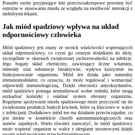
Ponadto osoby przyjmujące leki przeciwzakrzepowe powinny być
ostrożne w stosowaniu miodu ze względu na możliwość interakcji z
niektórymi lekami.
Jak miód spadziowy wpływa na układ
odpornościowy człowieka
Miód spadziowy jest znany ze swoich właściwości wspierających
układ odpornościowy, co czyni go cennym dodatkiem do diety,
szczególnie w okresach zwiększonej zachorowalności na infekcje.
Jego bogaty skład chemiczny, zawierający liczne witaminy,
minerały oraz substancje bioaktywne, wpływa korzystnie na
funkcjonowanie organizmu. Miód ten działa jako naturalny
immunomodulator, co oznacza, że może regulować i wzmacniać
odpowiedź immunologiczną. Dzięki obecności antyoksydantów,
miód spadziowy pomaga neutralizować wolne rodniki, które mogą
uszkadzać komórki i osłabiać system obronny organizmu.
Regularne spożywanie miodu spadziowego może przyczynić się do
zwiększenia produkcji białych krwinek, które są kluczowe w walce
z infekcjami. Dodatkowo miód ten ma działanie przeciwzapalne, co
jest istotne w kontekście chorób autoimmunologicznych oraz
stanów zapalnych. Warto również zauważyć, że miód spadziowy
może wspierać organizm w walce z alergiami sezonowymi dzięki
swoim właściwościom przeciwhistaminowym.