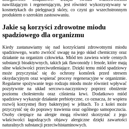
nawilżającym i regenerującym, jest również wykorzystywany w
kosmetykach do pielęgnacji skóry, co czyni go wszechstronnym
produktem o szerokim zastosowaniu.
Jakie są korzyści zdrowotne miodu
spadziowego dla organizmu
Kiedy zastanawiamy się nad korzyściami zdrowotnymi miodu
spadziowego, warto zwrócić uwagę na jego skład chemiczny oraz
działanie na organizm człowieka. Miód ten zawiera wiele cennych
substancji bioaktywnych, takich jak flawonoidy i fenole, które mają
silne właściwości przeciwutleniające. Dzięki temu miód spadziowy
może przyczyniać się do ochrony komórek przed stresem
oksydacyjnym oraz wspierać procesy regeneracyjne w organizmie.
Regularne spożywanie tego rodzaju miodu może również wpływać
pozytywnie na układ sercowo-naczyniowy poprzez obniżenie
poziomu cholesterolu oraz ciśnienia krwi. Dodatkowo miód
spadziowy wykazuje działanie prebiotyczne, co oznacza, że wspiera
rozwój korzystnej flory bakteryjnej w jelitach. To z kolei może
przyczynić się do poprawy trawienia oraz ogólnego samopoczucia.
Osoby cierpiące na alergie mogą również skorzystać z jego
właściwości łagodzących objawy alergiczne dzięki zawartości
naturalnych substancji przeciwhistaminowych.