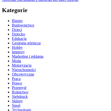
Kategorie
Biznes
Budownictwo
Dzieci
Dziecko
Edukacja
Geologia górnicza
Hobby
Imprezy
Marketing i reklama
Moda
Motoryzacja
Nieruchomości
Obcojęzyczne
Praca
Prawo
Przemysł
Rolnictwo
Siebdruck
Sklepy
Sport
Technologie