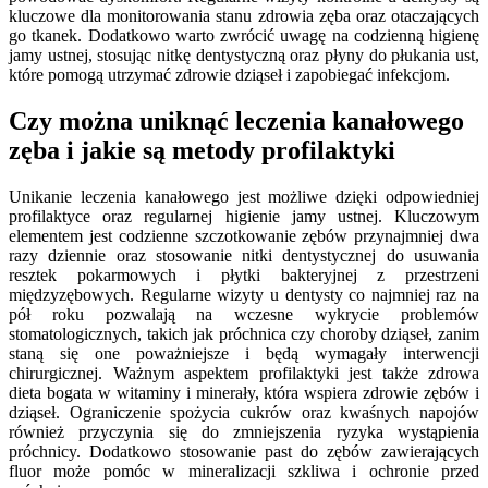
kluczowe dla monitorowania stanu zdrowia zęba oraz otaczających
go tkanek. Dodatkowo warto zwrócić uwagę na codzienną higienę
jamy ustnej, stosując nitkę dentystyczną oraz płyny do płukania ust,
które pomogą utrzymać zdrowie dziąseł i zapobiegać infekcjom.
Czy można uniknąć leczenia kanałowego
zęba i jakie są metody profilaktyki
Unikanie leczenia kanałowego jest możliwe dzięki odpowiedniej
profilaktyce oraz regularnej higienie jamy ustnej. Kluczowym
elementem jest codzienne szczotkowanie zębów przynajmniej dwa
razy dziennie oraz stosowanie nitki dentystycznej do usuwania
resztek pokarmowych i płytki bakteryjnej z przestrzeni
międzyzębowych. Regularne wizyty u dentysty co najmniej raz na
pół roku pozwalają na wczesne wykrycie problemów
stomatologicznych, takich jak próchnica czy choroby dziąseł, zanim
staną się one poważniejsze i będą wymagały interwencji
chirurgicznej. Ważnym aspektem profilaktyki jest także zdrowa
dieta bogata w witaminy i minerały, która wspiera zdrowie zębów i
dziąseł. Ograniczenie spożycia cukrów oraz kwaśnych napojów
również przyczynia się do zmniejszenia ryzyka wystąpienia
próchnicy. Dodatkowo stosowanie past do zębów zawierających
fluor może pomóc w mineralizacji szkliwa i ochronie przed