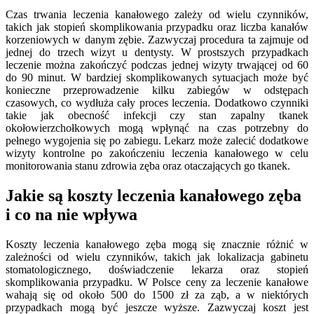
Czas trwania leczenia kanałowego zależy od wielu czynników,
takich jak stopień skomplikowania przypadku oraz liczba kanałów
korzeniowych w danym zębie. Zazwyczaj procedura ta zajmuje od
jednej do trzech wizyt u dentysty. W prostszych przypadkach
leczenie można zakończyć podczas jednej wizyty trwającej od 60
do 90 minut. W bardziej skomplikowanych sytuacjach może być
konieczne przeprowadzenie kilku zabiegów w odstępach
czasowych, co wydłuża cały proces leczenia. Dodatkowo czynniki
takie jak obecność infekcji czy stan zapalny tkanek
okołowierzchołkowych mogą wpłynąć na czas potrzebny do
pełnego wygojenia się po zabiegu. Lekarz może zalecić dodatkowe
wizyty kontrolne po zakończeniu leczenia kanałowego w celu
monitorowania stanu zdrowia zęba oraz otaczających go tkanek.
Jakie są koszty leczenia kanałowego zęba
i co na nie wpływa
Koszty leczenia kanałowego zęba mogą się znacznie różnić w
zależności od wielu czynników, takich jak lokalizacja gabinetu
stomatologicznego, doświadczenie lekarza oraz stopień
skomplikowania przypadku. W Polsce ceny za leczenie kanałowe
wahają się od około 500 do 1500 zł za ząb, a w niektórych
przypadkach mogą być jeszcze wyższe. Zazwyczaj koszt jest