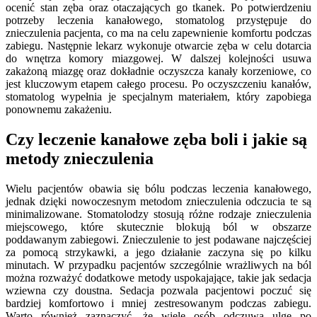
ocenić stan zęba oraz otaczających go tkanek. Po potwierdzeniu
potrzeby leczenia kanałowego, stomatolog przystępuje do
znieczulenia pacjenta, co ma na celu zapewnienie komfortu podczas
zabiegu. Następnie lekarz wykonuje otwarcie zęba w celu dotarcia
do wnętrza komory miazgowej. W dalszej kolejności usuwa
zakażoną miazgę oraz dokładnie oczyszcza kanały korzeniowe, co
jest kluczowym etapem całego procesu. Po oczyszczeniu kanałów,
stomatolog wypełnia je specjalnym materiałem, który zapobiega
ponownemu zakażeniu.
Czy leczenie kanałowe zęba boli i jakie są
metody znieczulenia
Wielu pacjentów obawia się bólu podczas leczenia kanałowego,
jednak dzięki nowoczesnym metodom znieczulenia odczucia te są
minimalizowane. Stomatolodzy stosują różne rodzaje znieczulenia
miejscowego, które skutecznie blokują ból w obszarze
poddawanym zabiegowi. Znieczulenie to jest podawane najczęściej
za pomocą strzykawki, a jego działanie zaczyna się po kilku
minutach. W przypadku pacjentów szczególnie wrażliwych na ból
można rozważyć dodatkowe metody uspokajające, takie jak sedacja
wziewna czy doustna. Sedacja pozwala pacjentowi poczuć się
bardziej komfortowo i mniej zestresowanym podczas zabiegu.
Warto również zaznaczyć, że wiele osób odczuwa ulgę po