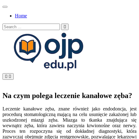
Skip
to
Home
content
Search
for:
OJP EDU
Na czym polega leczenie kanałowe zęba?
Leczenie kanałowe zęba, znane również jako endodoncja, jest
procedurą stomatologiczną mającą na celu usunięcie zakażonej lub
uszkodzonej miazgi zęba. Miazga to tkanka znajdująca się
wewnątrz zęba, która zawiera naczynia krwionośne oraz nerwy.
Proces ten rozpoczyna się od dokładnej diagnostyki, która
zazwyczaj obejmuje zdjęcia rentgenowskie, pozwalające lekarzowi