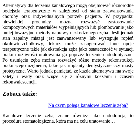
Alternatywy dla leczenia kanałowego mogą obejmować różnorodne
podejścia terapeutyczne w zależności od stanu zaawansowania
choroby oraz indywidualnych potrzeb pacjenta. W przypadku
niewielkiej próchnicy można rozważyć zastosowanie
kompozytowych materiałów wypełniających lub plombowanie jako
mniej inwazyjne metody naprawy uszkodzonego zęba. Jeśli jednak
stan zapalny miazgi jest zaawansowany lub występuje ropień
okołowierzchołkowy, lekarz może zasugerować inne opcje
terapeutyczne takie jak ekstrakcja zęba jako ostateczność w sytuacji
braku możliwości uratowania go poprzez leczenie endodontyczne.
Po usunięciu zęba można rozważyć różne metody rekonstrukcji
brakującego uzębienia, takie jak implanty dentystyczne czy mosty
protetyczne. Warto jednak pamiętać, że każda alternatywa ma swoje
zalety i wady oraz wiąże się z różnymi kosztami i czasem
rekonwalescencji.
Zobacz także:
Nawigacja
Na czym polega kanałowe leczenie zęba?
wpisu
Kanałowe leczenie zęba, znane również jako endodoncja, to
procedura stomatologiczna, która ma na celu uratowanie…