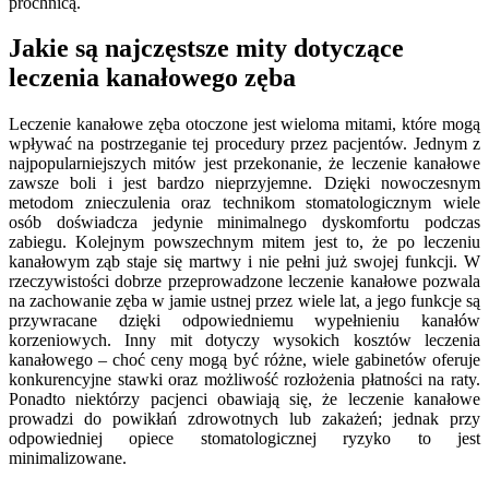
próchnicą.
Jakie są najczęstsze mity dotyczące
leczenia kanałowego zęba
Leczenie kanałowe zęba otoczone jest wieloma mitami, które mogą
wpływać na postrzeganie tej procedury przez pacjentów. Jednym z
najpopularniejszych mitów jest przekonanie, że leczenie kanałowe
zawsze boli i jest bardzo nieprzyjemne. Dzięki nowoczesnym
metodom znieczulenia oraz technikom stomatologicznym wiele
osób doświadcza jedynie minimalnego dyskomfortu podczas
zabiegu. Kolejnym powszechnym mitem jest to, że po leczeniu
kanałowym ząb staje się martwy i nie pełni już swojej funkcji. W
rzeczywistości dobrze przeprowadzone leczenie kanałowe pozwala
na zachowanie zęba w jamie ustnej przez wiele lat, a jego funkcje są
przywracane dzięki odpowiedniemu wypełnieniu kanałów
korzeniowych. Inny mit dotyczy wysokich kosztów leczenia
kanałowego – choć ceny mogą być różne, wiele gabinetów oferuje
konkurencyjne stawki oraz możliwość rozłożenia płatności na raty.
Ponadto niektórzy pacjenci obawiają się, że leczenie kanałowe
prowadzi do powikłań zdrowotnych lub zakażeń; jednak przy
odpowiedniej opiece stomatologicznej ryzyko to jest
minimalizowane.