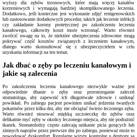
wyższy dla zębów trzonowych, które mają więcej kanałów
korzeniowych i wymagają bardziej skomplikowanego leczenia.
Dodatkowo, jeśli konieczne jest wykonanie zdjęć rentgenowskich
lub zastosowanie dodatkowych procedur, takich jak leczenie infekcji
czy zakładanie korony protetycznej po zakończeniu leczenia
kanałowego, całkowity koszt może wzrosnąć. Warto również
zwrócić uwagę na to, że niektóre ubezpieczenia zdrowotne mogą
pokrywać część kosztów związanych z leczeniem kanałowym,
dlatego warto skonsultować się z ubezpieczycielem w celu
uzyskania informacji na ten temat.
Jak dbać o zęby po leczeniu kanałowym i
jakie są zalecenia
Po zakończeniu leczenia kanałowego niezwykle ważne jest
odpowiednie dbanie o zęby oraz przestrzeganie zaleceń
stomatologa, aby zapewnić ich długotrwałe zdrowie i uniknąć
powikłań. Po zabiegu pacjent powinien unikać jedzenia twardych
pokarmów przez kilka dni, aby nie obciążać świeżo leczonego zęba.
Warto również stosować miękką szczoteczkę do zębów oraz
delikatnie myć zęby w okolicy leczonego miejsca, aby nie podrażnić
tkanek. Stomatolodzy często zalecają unikanie picia gorących lub
zimnych napojów przez pierwsze dni po zabiegu, ponieważ może to
powodować dyskomfort. Regularne wizyty kontrolne u dentysty są