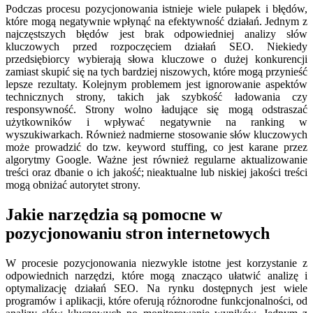
Podczas procesu pozycjonowania istnieje wiele pułapek i błędów,
które mogą negatywnie wpłynąć na efektywność działań. Jednym z
najczęstszych błędów jest brak odpowiedniej analizy słów
kluczowych przed rozpoczęciem działań SEO. Niekiedy
przedsiębiorcy wybierają słowa kluczowe o dużej konkurencji
zamiast skupić się na tych bardziej niszowych, które mogą przynieść
lepsze rezultaty. Kolejnym problemem jest ignorowanie aspektów
technicznych strony, takich jak szybkość ładowania czy
responsywność. Strony wolno ładujące się mogą odstraszać
użytkowników i wpływać negatywnie na ranking w
wyszukiwarkach. Również nadmierne stosowanie słów kluczowych
może prowadzić do tzw. keyword stuffing, co jest karane przez
algorytmy Google. Ważne jest również regularne aktualizowanie
treści oraz dbanie o ich jakość; nieaktualne lub niskiej jakości treści
mogą obniżać autorytet strony.
Jakie narzędzia są pomocne w
pozycjonowaniu stron internetowych
W procesie pozycjonowania niezwykle istotne jest korzystanie z
odpowiednich narzędzi, które mogą znacząco ułatwić analizę i
optymalizację działań SEO. Na rynku dostępnych jest wiele
programów i aplikacji, które oferują różnorodne funkcjonalności, od