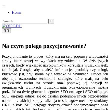
Skip
to
Home
content
Search
for:
OJP EDU
Na czym polega pozycjonowanie?
Pozycjonowanie to proces, który ma na celu poprawę widoczności
strony internetowej w wynikach wyszukiwania. W dzisiejszych
czasach, kiedy większość użytkowników korzysta z wyszukiwarek,
takich jak Google, aby znaleźć informacje, produkty czy usługi,
kluczowe jest, aby strona była wysoko w wynikach. Proces ten
obejmuje różnorodne techniki i strategie, które mają na celu
zwiększenie ruchu na stronie oraz poprawę jej pozycji w
organicznych wynikach wyszukiwania. Pozycjonowanie można
podzielić na dwie główne kategorie: SEO on-page i SEO off-page.
SEO on-page odnosi się do działań podejmowanych bezpośrednio
na stronie, takich jak optymalizacja treści, tagów meta czy struktury
URL. Z kolei SEO off-page dotyczy działań podejmowanych poza
stroną, takich jak budowanie linków czy promocja w mediach