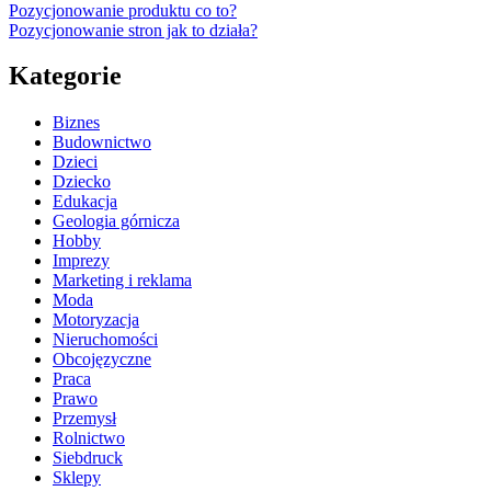
Pozycjonowanie produktu co to?
Pozycjonowanie stron jak to działa?
Kategorie
Biznes
Budownictwo
Dzieci
Dziecko
Edukacja
Geologia górnicza
Hobby
Imprezy
Marketing i reklama
Moda
Motoryzacja
Nieruchomości
Obcojęzyczne
Praca
Prawo
Przemysł
Rolnictwo
Siebdruck
Sklepy