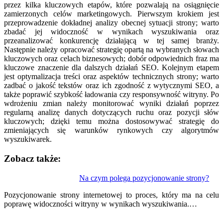
przez kilka kluczowych etapów, które pozwalają na osiągnięcie
zamierzonych celów marketingowych. Pierwszym krokiem jest
przeprowadzenie dokładnej analizy obecnej sytuacji strony; warto
zbadać jej widoczność w wynikach wyszukiwania oraz
przeanalizować konkurencję działającą w tej samej branży.
Następnie należy opracować strategię opartą na wybranych słowach
kluczowych oraz celach biznesowych; dobór odpowiednich fraz ma
kluczowe znaczenie dla dalszych działań SEO. Kolejnym etapem
jest optymalizacja treści oraz aspektów technicznych strony; warto
zadbać o jakość tekstów oraz ich zgodność z wytycznymi SEO, a
także poprawić szybkość ładowania czy responsywność witryny. Po
wdrożeniu zmian należy monitorować wyniki działań poprzez
regularną analizę danych dotyczących ruchu oraz pozycji słów
kluczowych; dzięki temu można dostosowywać strategię do
zmieniających się warunków rynkowych czy algorytmów
wyszukiwarek.
Zobacz także:
Nawigacja
Na czym polega pozycjonowanie strony?
wpisu
Pozycjonowanie strony internetowej to proces, który ma na celu
poprawę widoczności witryny w wynikach wyszukiwania.…