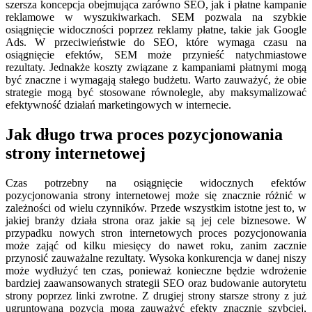
szersza koncepcja obejmująca zarówno SEO, jak i płatne kampanie
reklamowe w wyszukiwarkach. SEM pozwala na szybkie
osiągnięcie widoczności poprzez reklamy płatne, takie jak Google
Ads. W przeciwieństwie do SEO, które wymaga czasu na
osiągnięcie efektów, SEM może przynieść natychmiastowe
rezultaty. Jednakże koszty związane z kampaniami płatnymi mogą
być znaczne i wymagają stałego budżetu. Warto zauważyć, że obie
strategie mogą być stosowane równolegle, aby maksymalizować
efektywność działań marketingowych w internecie.
Jak długo trwa proces pozycjonowania
strony internetowej
Czas potrzebny na osiągnięcie widocznych efektów
pozycjonowania strony internetowej może się znacznie różnić w
zależności od wielu czynników. Przede wszystkim istotne jest to, w
jakiej branży działa strona oraz jakie są jej cele biznesowe. W
przypadku nowych stron internetowych proces pozycjonowania
może zająć od kilku miesięcy do nawet roku, zanim zacznie
przynosić zauważalne rezultaty. Wysoka konkurencja w danej niszy
może wydłużyć ten czas, ponieważ konieczne będzie wdrożenie
bardziej zaawansowanych strategii SEO oraz budowanie autorytetu
strony poprzez linki zwrotne. Z drugiej strony starsze strony z już
ugruntowaną pozycją mogą zauważyć efekty znacznie szybciej,