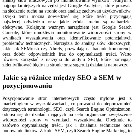
analizy słów kluczowych po monitorowanie wyników. Jednym z
najpopularniejszych narzędzi jest Google Analytics, które pozwala
na śledzenie ruchu na stronie oraz analizę zachowań użytkowników.
Dzięki temu można dowiedzieć się, które treści przyciągają
najwięcej odwiedzin oraz jakie źródła ruchu są najbardziej
efektywne. Kolejnym ważnym narzędziem jest Google Search
Console, które umożliwia monitorowanie widoczności strony w
wynikach wyszukiwania oraz identyfikowanie potencjalnych
problemów technicznych. Narzędzia do analizy słów kluczowych,
takie jak SEMrush czy Ahrefs, pozwalają na badanie konkurencji
oraz dobór odpowiednich fraz do optymalizacji treści. Warto
również korzystać z narzędzi do audytu SEO, które pomagają
zidentyfikować błędy na stronie oraz sugerują działania naprawcze.
Jakie są różnice między SEO a SEM w
pozycjonowaniu
Pozycjonowanie stron internetowych często mylone jest z
marketingiem w wyszukiwarkach, co prowadzi do nieporozumień
dotyczących terminologii. SEO, czyli Search Engine Optimization,
odnosi się do działań mających na celu organiczne zwiększenie
widoczności strony w wynikach wyszukiwania. Obejmuje to
zarówno optymalizację treści, jak i działania techniczne oraz
budowanie linków. Z kolei SEM, czyli Search Engine Marketing, to