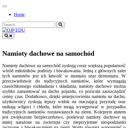
Skip
to
Home
content
Search
for:
OJP EDU
Namioty dachowe na samochód
Namioty dachowe na samochód zyskują coraz większą popularność
wśród miłośników podróży i biwakowania. Jedną z głównych zalet
tych namiotów jest ich łatwość w montażu oraz demontażu. W
przeciwieństwie do tradycyjnych namiotów, które wymagają
czasochłonnego rozkładania i składania, namioty dachowe można
szybko zamontować na dachu pojazdu, co pozwala zaoszczędzić
cenny czas. Dodatkowo, dzięki umiejscowieniu namiotu na dachu,
użytkownicy zyskują lepszy widok na otaczającą przyrodę oraz
unikają wilgoci i chłodu, które mogą występować w przypadku
tradycyjnych namiotów rozstawianych na ziemi. Kolejnym atutem
jest zwiększone bezpieczeństwo, ponieważ namioty dachowe są
mniej narażone na zwierzęta czy nieprzyjemne niespodzianki
związane z biwakowaniem na ziemi. Warto również wspomnieć o