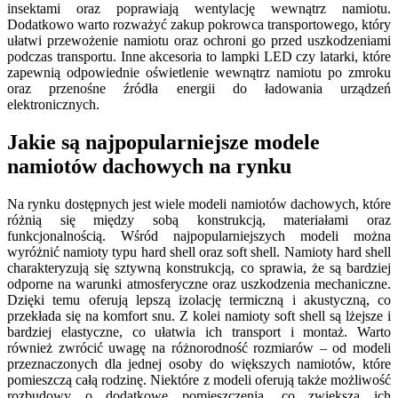
insektami oraz poprawiają wentylację wewnątrz namiotu.
Dodatkowo warto rozważyć zakup pokrowca transportowego, który
ułatwi przewożenie namiotu oraz ochroni go przed uszkodzeniami
podczas transportu. Inne akcesoria to lampki LED czy latarki, które
zapewnią odpowiednie oświetlenie wewnątrz namiotu po zmroku
oraz przenośne źródła energii do ładowania urządzeń
elektronicznych.
Jakie są najpopularniejsze modele
namiotów dachowych na rynku
Na rynku dostępnych jest wiele modeli namiotów dachowych, które
różnią się między sobą konstrukcją, materiałami oraz
funkcjonalnością. Wśród najpopularniejszych modeli można
wyróżnić namioty typu hard shell oraz soft shell. Namioty hard shell
charakteryzują się sztywną konstrukcją, co sprawia, że są bardziej
odporne na warunki atmosferyczne oraz uszkodzenia mechaniczne.
Dzięki temu oferują lepszą izolację termiczną i akustyczną, co
przekłada się na komfort snu. Z kolei namioty soft shell są lżejsze i
bardziej elastyczne, co ułatwia ich transport i montaż. Warto
również zwrócić uwagę na różnorodność rozmiarów – od modeli
przeznaczonych dla jednej osoby do większych namiotów, które
pomieszczą całą rodzinę. Niektóre z modeli oferują także możliwość
rozbudowy o dodatkowe pomieszczenia, co zwiększa ich