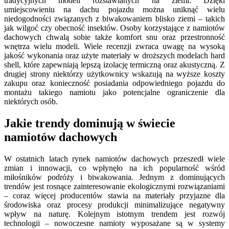
tradycyjnych modeli rozstawianych na ziemi. Dzięki
umiejscowieniu na dachu pojazdu można uniknąć wielu
niedogodności związanych z biwakowaniem blisko ziemi – takich
jak wilgoć czy obecność insektów. Osoby korzystające z namiotów
dachowych chwalą sobie także komfort snu oraz przestronność
wnętrza wielu modeli. Wiele recenzji zwraca uwagę na wysoką
jakość wykonania oraz użyte materiały w droższych modelach hard
shell, które zapewniają lepszą izolację termiczną oraz akustyczną. Z
drugiej strony niektórzy użytkownicy wskazują na wyższe koszty
zakupu oraz konieczność posiadania odpowiedniego pojazdu do
montażu takiego namiotu jako potencjalne ograniczenie dla
niektórych osób.
Jakie trendy dominują w świecie
namiotów dachowych
W ostatnich latach rynek namiotów dachowych przeszedł wiele
zmian i innowacji, co wpłynęło na ich popularność wśród
miłośników podróży i biwakowania. Jednym z dominujących
trendów jest rosnące zainteresowanie ekologicznymi rozwiązaniami
– coraz więcej producentów stawia na materiały przyjazne dla
środowiska oraz procesy produkcji minimalizujące negatywny
wpływ na naturę. Kolejnym istotnym trendem jest rozwój
technologii – nowoczesne namioty wyposażane są w systemy