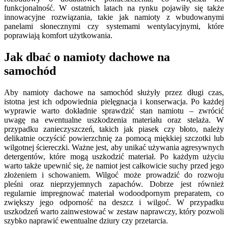
funkcjonalność. W ostatnich latach na rynku pojawiły się także
innowacyjne rozwiązania, takie jak namioty z wbudowanymi
panelami słonecznymi czy systemami wentylacyjnymi, które
poprawiają komfort użytkowania.
Jak dbać o namioty dachowe na
samochód
Aby namioty dachowe na samochód służyły przez długi czas,
istotna jest ich odpowiednia pielęgnacja i konserwacja. Po każdej
wyprawie warto dokładnie sprawdzić stan namiotu – zwrócić
uwagę na ewentualne uszkodzenia materiału oraz stelaża. W
przypadku zanieczyszczeń, takich jak piasek czy błoto, należy
delikatnie oczyścić powierzchnię za pomocą miękkiej szczotki lub
wilgotnej ściereczki. Ważne jest, aby unikać używania agresywnych
detergentów, które mogą uszkodzić materiał. Po każdym użyciu
warto także upewnić się, że namiot jest całkowicie suchy przed jego
złożeniem i schowaniem. Wilgoć może prowadzić do rozwoju
pleśni oraz nieprzyjemnych zapachów. Dobrze jest również
regularnie impregnować materiał wodoodpornym preparatem, co
zwiększy jego odporność na deszcz i wilgoć. W przypadku
uszkodzeń warto zainwestować w zestaw naprawczy, który pozwoli
szybko naprawić ewentualne dziury czy przetarcia.