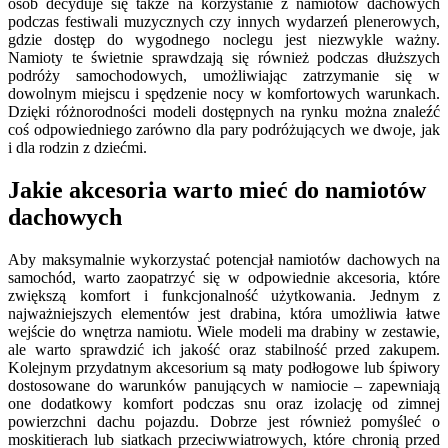
osób decyduje się także na korzystanie z namiotów dachowych
podczas festiwali muzycznych czy innych wydarzeń plenerowych,
gdzie dostęp do wygodnego noclegu jest niezwykle ważny.
Namioty te świetnie sprawdzają się również podczas dłuższych
podróży samochodowych, umożliwiając zatrzymanie się w
dowolnym miejscu i spędzenie nocy w komfortowych warunkach.
Dzięki różnorodności modeli dostępnych na rynku można znaleźć
coś odpowiedniego zarówno dla pary podróżujących we dwoje, jak
i dla rodzin z dziećmi.
Jakie akcesoria warto mieć do namiotów
dachowych
Aby maksymalnie wykorzystać potencjał namiotów dachowych na
samochód, warto zaopatrzyć się w odpowiednie akcesoria, które
zwiększą komfort i funkcjonalność użytkowania. Jednym z
najważniejszych elementów jest drabina, która umożliwia łatwe
wejście do wnętrza namiotu. Wiele modeli ma drabiny w zestawie,
ale warto sprawdzić ich jakość oraz stabilność przed zakupem.
Kolejnym przydatnym akcesorium są maty podłogowe lub śpiwory
dostosowane do warunków panujących w namiocie – zapewniają
one dodatkowy komfort podczas snu oraz izolację od zimnej
powierzchni dachu pojazdu. Dobrze jest również pomyśleć o
moskitierach lub siatkach przeciwwiatrowych, które chronią przed