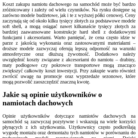
Koszt zakupu namiotu dachowego na samochód może być bardzo
zróżnicowany i zależy od wielu czynników. Na rynku dostępne są
zarówno modele budżetowe, jak i te z wyższej półki cenowej. Ceny
zaczynają się od około kilku tysięcy złotych za podstawowe modele
soft shell, a mogą osiągać nawet kilkanaście tysięcy złotych za
bardziej zaawansowane konstrukcje hard shell z dodatkowymi
funkcjami i akcesoriami. Warto pamiętać, że cena często idzie w
parze z jakością wykonania oraz zastosowanymi materiałami –
droższe modele zazwyczaj oferują lepszą odporność na warunki
atmosferyczne oraz dłuższą żywotność. Dodatkowo należy
uwzględnić koszty związane z akcesoriami do namiotu – drabiny,
maty podłogowe czy pokrowce transportowe mogą znacząco
zwiększyć całkowity koszt inwestycji. Przy zakupie warto również
zwrócić uwagę na promocje oraz wyprzedaże sezonowe, które
mogą pozwolić zaoszczędzić znaczną kwotę.
Jakie są opinie użytkowników o
namiotach dachowych
Opinie użytkowników dotyczące namiotów dachowych na
samochód są zazwyczaj pozytywne i wskazują na wiele korzyści
płynących z ich użytkowania. Użytkownicy często podkreślają
wygodę montażu oraz demontażu tych namiotów w porównaniu do