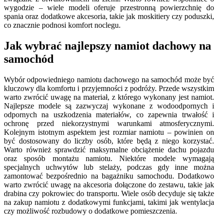
wygodzie – wiele modeli oferuje przestronną powierzchnię do
spania oraz dodatkowe akcesoria, takie jak moskitiery czy poduszki,
co znacznie podnosi komfort noclegu.
Jak wybrać najlepszy namiot dachowy na
samochód
Wybór odpowiedniego namiotu dachowego na samochód może być
kluczowy dla komfortu i przyjemności z podróży. Przede wszystkim
warto zwrócić uwagę na materiał, z którego wykonany jest namiot.
Najlepsze modele są zazwyczaj wykonane z wodoodpornych i
odpornych na uszkodzenia materiałów, co zapewnia trwałość i
ochronę przed niekorzystnymi warunkami atmosferycznymi.
Kolejnym istotnym aspektem jest rozmiar namiotu – powinien on
być dostosowany do liczby osób, które będą z niego korzystać.
Warto również sprawdzić maksymalne obciążenie dachu pojazdu
oraz sposób montażu namiotu. Niektóre modele wymagają
specjalnych uchwytów lub stelaży, podczas gdy inne można
zamontować bezpośrednio na bagażniku samochodu. Dodatkowo
warto zwrócić uwagę na akcesoria dołączone do zestawu, takie jak
drabina czy pokrowiec do transportu. Wiele osób decyduje się także
na zakup namiotu z dodatkowymi funkcjami, takimi jak wentylacja
czy możliwość rozbudowy o dodatkowe pomieszczenia.