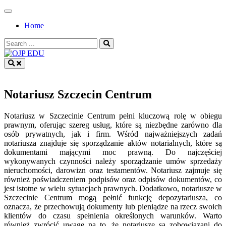
Skip
to
Home
content
Search
for:
OJP EDU
Notariusz Szczecin Centrum
Notariusz w Szczecinie Centrum pełni kluczową rolę w obiegu
prawnym, oferując szereg usług, które są niezbędne zarówno dla
osób prywatnych, jak i firm. Wśród najważniejszych zadań
notariusza znajduje się sporządzanie aktów notarialnych, które są
dokumentami mającymi moc prawną. Do najczęściej
wykonywanych czynności należy sporządzanie umów sprzedaży
nieruchomości, darowizn oraz testamentów. Notariusz zajmuje się
również poświadczeniem podpisów oraz odpisów dokumentów, co
jest istotne w wielu sytuacjach prawnych. Dodatkowo, notariusze w
Szczecinie Centrum mogą pełnić funkcję depozytariusza, co
oznacza, że przechowują dokumenty lub pieniądze na rzecz swoich
klientów do czasu spełnienia określonych warunków. Warto
również zwrócić uwagę na to, że notariusze są zobowiązani do