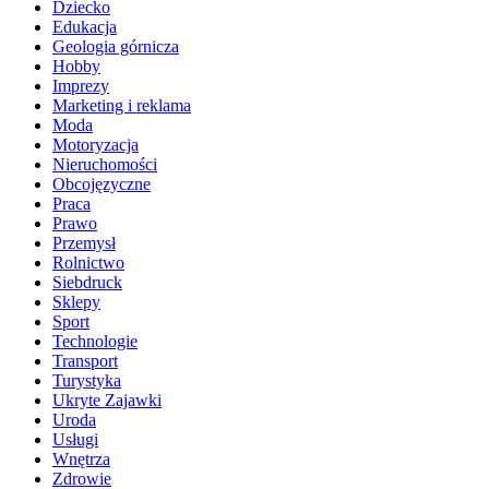
Dziecko
Edukacja
Geologia górnicza
Hobby
Imprezy
Marketing i reklama
Moda
Motoryzacja
Nieruchomości
Obcojęzyczne
Praca
Prawo
Przemysł
Rolnictwo
Siebdruck
Sklepy
Sport
Technologie
Transport
Turystyka
Ukryte Zajawki
Uroda
Usługi
Wnętrza
Zdrowie