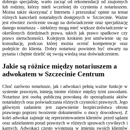
dobrego specjalistę, warto zacząć od rekomendacji od znajomych
lub rodziny, którzy mieli wcześniej do czynienia z notariuszem.
Można także skorzystać z Internetu i przeszukać opinie na temat
różnych kancelarii notarialnych dostępnych w Szczecinie. Ważne
jest również zwrócenie uwagi na doświadczenie oraz specjalizację
danego notariusza – niektórzy mogą mieć większe doświadczenie w
określonych dziedzinach prawa, takich jak prawo spadkowe czy
prawo nieruchomości. Kolejnym krokiem jest umówienie się na
konsultację, podczas której można ocenić kompetencje oraz
podejście do klienta. Dobry notariusz powinien być otwarty na
pytania i chętnie dzielić się swoją wiedzą oraz doświadczeniem.
Jakie są różnice między notariuszem a
adwokatem w Szczecinie Centrum
Choć zarówno notariusze, jak i adwokaci pełnią ważne funkcje w
systemie prawnym, istnieją istotne różnice między tymi zawodami.
Notariusz jest osobą publiczną powołaną do sporządzania aktów
notarialnych oraz poświadczania różnych czynności prawnych. Jego
głównym zadaniem jest zapewnienie bezpieczeństwa obrotu
prawnego poprzez tworzenie dokumentów o mocy dowodowej. Z
kolei adwokat zajmuje się reprezentowaniem klientów przed sądami
oraz udzielaniem porad prawnych w różnych sprawach cywilnych i
karnych. Adwokaci często występują w imieniu swoich klientów