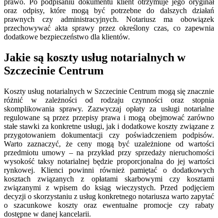
prawo. Po podpisaniu dokumentu klient otrzymuje jego oryginał
oraz odpisy, które mogą być potrzebne do dalszych działań
prawnych czy administracyjnych. Notariusz ma obowiązek
przechowywać akta sprawy przez określony czas, co zapewnia
dodatkowe bezpieczeństwo dla klientów.
Jakie są koszty usług notarialnych w
Szczecinie Centrum
Koszty usług notarialnych w Szczecinie Centrum mogą się znacznie
różnić w zależności od rodzaju czynności oraz stopnia
skomplikowania sprawy. Zazwyczaj opłaty za usługi notarialne
regulowane są przez przepisy prawa i mogą obejmować zarówno
stałe stawki za konkretne usługi, jak i dodatkowe koszty związane z
przygotowaniem dokumentacji czy poświadczeniem podpisów.
Warto zaznaczyć, że ceny mogą być uzależnione od wartości
przedmiotu umowy – na przykład przy sprzedaży nieruchomości
wysokość taksy notarialnej będzie proporcjonalna do jej wartości
rynkowej. Klienci powinni również pamiętać o dodatkowych
kosztach związanych z opłatami skarbowymi czy kosztami
związanymi z wpisem do ksiąg wieczystych. Przed podjęciem
decyzji o skorzystaniu z usług konkretnego notariusza warto zapytać
o szacunkowe koszty oraz ewentualne promocje czy rabaty
dostępne w danej kancelarii.