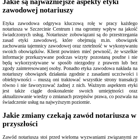
Jakie są najważniejsze aspekty etyki
zawodowej notariuszy
Etyka zawodowa odgrywa kluczową rolę w pracy każdego
notariusza w Szczecinie Centrum i ma ogromny wpływ na jakość
świadczonych usług. Notariusze zobowiązani są do przestrzegania
zasad etyki zawodowej, które obejmują m.in. obowiązek
zachowania tajemnicy zawodowej oraz rzetelność w wykonywaniu
swoich obowiązków. Klient powinien mieć pewność, że wszelkie
informacje przekazywane podczas wizyty pozostaną poufne i nie
będą wykorzystywane w sposób niezgodny z prawem lub bez
zgody zainteresowanej osoby. Ponadto etyka zawodowa nakłada na
notariuszy obowiązek działania zgodnie z zasadami uczciwości i
obiektywności – muszą oni traktować wszystkie strony transakcji
równo i nie faworyzować żadnej z nich. Ważnym aspektem etyki
jest także ciągłe doskonalenie swoich umiejętności oraz
aktualizowanie wiedzy o zmianach przepisów prawa, co pozwala na
świadczenie usług na najwyższym poziomie.
Jakie zmiany czekają zawód notariusza w
przyszłości
Zawód notariusza stoi przed wieloma wyzwaniami związanymi ze