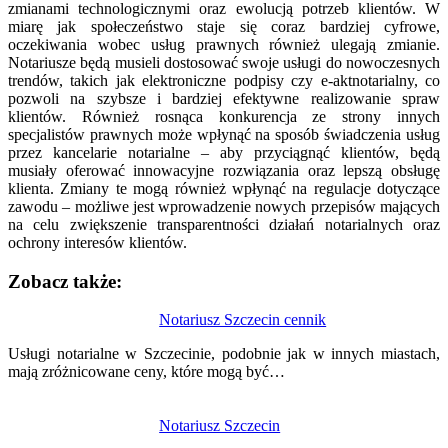
zmianami technologicznymi oraz ewolucją potrzeb klientów. W
miarę jak społeczeństwo staje się coraz bardziej cyfrowe,
oczekiwania wobec usług prawnych również ulegają zmianie.
Notariusze będą musieli dostosować swoje usługi do nowoczesnych
trendów, takich jak elektroniczne podpisy czy e-aktnotarialny, co
pozwoli na szybsze i bardziej efektywne realizowanie spraw
klientów. Również rosnąca konkurencja ze strony innych
specjalistów prawnych może wpłynąć na sposób świadczenia usług
przez kancelarie notarialne – aby przyciągnąć klientów, będą
musiały oferować innowacyjne rozwiązania oraz lepszą obsługę
klienta. Zmiany te mogą również wpłynąć na regulacje dotyczące
zawodu – możliwe jest wprowadzenie nowych przepisów mających
na celu zwiększenie transparentności działań notarialnych oraz
ochrony interesów klientów.
Zobacz także:
Nawigacja
Notariusz Szczecin cennik
wpisu
Usługi notarialne w Szczecinie, podobnie jak w innych miastach,
mają zróżnicowane ceny, które mogą być…
Notariusz Szczecin