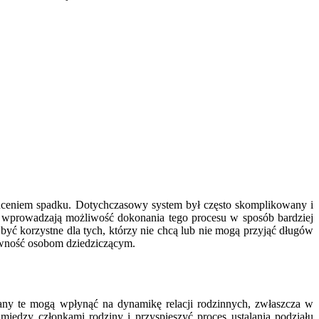
ceniem spadku. Dotychczasowy system był często skomplikowany i
y wprowadzają możliwość dokonania tego procesu w sposób bardziej
 być korzystne dla tych, którzy nie chcą lub nie mogą przyjąć długów
ewność osobom dziedziczącym.
any te mogą wpłynąć na dynamikę relacji rodzinnych, zwłaszcza w
między członkami rodziny i przyspieszyć proces ustalania podziału