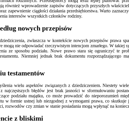
w firmach rodzinnych. Przedsiębiorcy mogą teraz lepiej planować p
ą również wprowadzenie zapisów dotyczących przyszłych właścicieli 
raz zapewnienie ciągłości działania przedsiębiorstwa. Warto zaznaczy
zenia interesów wszystkich członków rodziny.
według nowych przepisów
e dziedziczenia, zwłaszcza w kontekście nowych przepisów prawa
e mogą nie odpowiadać rzeczywistym intencjom zmarłego. W takiej sytu
nia ze sposobu podziału. Nowe prawo stara się ograniczyć te pro
testamentu. Niemniej jednak brak dokumentu rozporządzającego m
niu testamentów
myślenia wielu aspektów związanych z dziedziczeniem. Niestety wiel
 najczęstszych błędów jest brak jasności w sformułowaniu postan
tyczące podziału majątku, co może prowadzić do nieporozumień mię
ntu w formie ustnej lub niezgodnej z wymogami prawa, co skutkuje j
zieci, rozwodów czy zmian w stanie posiadania mogą wpłynąć na koniec
cie z bliskimi