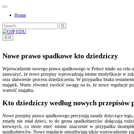
Skip
to
Home
content
Search
for:
OJP EDU
Nowe prawo spadkowe kto dziedziczy
Wprowadzenie nowego prawa spadkowego w Polsce miało na celu uprosz
zauważyć, że nowe przepisy wprowadzają istotne modyfikacje w zak
oraz ułatwienie procesu dziedziczenia. W przypadku braku testament
majątek. Warto również zwrócić uwagę na to, że nowe regulacje p
wartość majątku.
Kto dziedziczy według nowych przepisów
Nowe przepisy prawa spadkowego precyzują zasady dotyczące tego, k
zmarły nie miał dzieci, to do grona spadkobierców dołączają ro
krewnych, co może mieć istotne znaczenie w przypadku skomplik
spadkobierców. Nowe regulacje umożliwiają także wprowadzenie zap