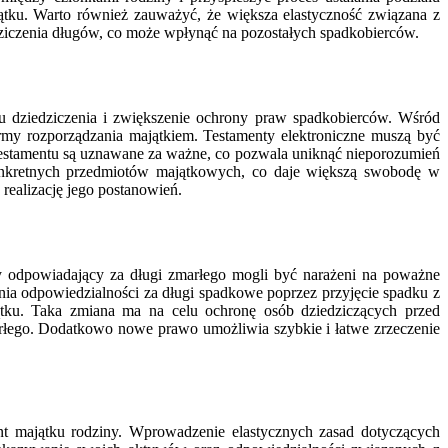
ątku. Warto również zauważyć, że większa elastyczność związana z
edziczenia długów, co może wpłynąć na pozostałych spadkobierców.
 dziedziczenia i zwiększenie ochrony praw spadkobierców. Wśród
ormy rozporządzania majątkiem. Testamenty elektroniczne muszą być
testamentu są uznawane za ważne, co pozwala uniknąć nieporozumień
nkretnych przedmiotów majątkowych, co daje większą swobodę w
ealizację jego postanowień.
y odpowiadający za długi zmarłego mogli być narażeni na poważne
ia odpowiedzialności za długi spadkowe poprzez przyjęcie spadku z
ątku. Taka zmiana ma na celu ochronę osób dziedziczących przed
rłego. Dodatkowo nowe prawo umożliwia szybkie i łatwe zrzeczenie
t majątku rodziny. Wprowadzenie elastycznych zasad dotyczących