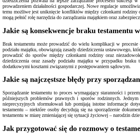
dziedziczenia pozwala na lepsze zarządzanie procesem sukcesji 
prowadzeniem działalności gospodarczej. Nowe regulacje umożliwiaj
temu możliwe jest uniknięcie konfliktów między członkami rodziny o
mogą pełnić rolę narzędzia do zarządzania majątkiem oraz zabezpiec
Jakie są konsekwencje braku testamentu 
Brak testamentu może prowadzić do wielu komplikacji w procesi
podziału majątku, obowiązują zasady dziedziczenia ustawowego, któr
prowadzić do sporów między członkami rodziny oraz niezadowole
dziedziczenia oraz zasady podziału majątku w przypadku braku 
dodatkowymi kosztami związanymi z postępowaniem sądowym.
Jakie są najczęstsze błędy przy sporządza
Sporządzanie testamentu to proces wymagający staranności i prze
późniejszych problemów prawnych i sporów rodzinnych. Jednym z
nieprecyzyjnych sformułowań lub pomijają istotne informacje do
testamentu – niektóre osoby decydują się na sporządzenie dokume
testamentu w miarę zmieniającej się sytuacji życiowej – narodzin d
Jak przygotować się do rozmowy o testamen