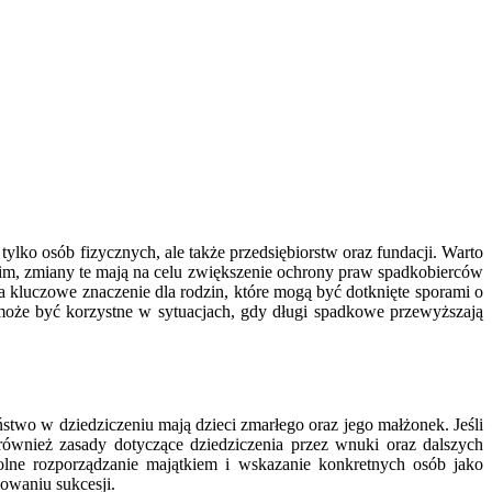
lko osób fizycznych, ale także przedsiębiorstw oraz fundacji. Warto
im, zmiany te mają na celu zwiększenie ochrony praw spadkobierców
a kluczowe znaczenie dla rodzin, które mogą być dotknięte sporami o
może być korzystne w sytuacjach, gdy długi spadkowe przewyższają
two w dziedziczeniu mają dzieci zmarłego oraz jego małżonek. Jeśli
ównież zasady dotyczące dziedziczenia przez wnuki oraz dalszych
lne rozporządzanie majątkiem i wskazanie konkretnych osób jako
owaniu sukcesji.