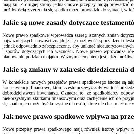
majątku. Z drugiej strony jednak nowe przepisy mogą prowadzić d
możliwością zrzeczenia się spadku może prowadzić do sytuacji, w kt
Jakie są nowe zasady dotyczące testamen
Nowe prawo spadkowe wprowadza szereg istotnych zmian dotycząc
najważniejszych nowości znajduje się możliwość sporządzenia test
jednak odpowiednio zabezpieczone, aby uniknąć nieautoryzowanych 
i sporów dotyczących ich ważności. Nowe prawo wprowadza rów
planowaniu podziału majątku. Ważnym elementem jest także możliwo
Jakie są zmiany w zakresie dziedziczenia
W kontekście nowych przepisów prawa spadkowego istotne są takż
konsekwencje finansowe, które często przewyższały wartość odzied
dobrodziejstwem inwentarza. Oznacza to, że spadkobiercy odpow
niekorzystnymi skutkami finansowymi oraz zachęcenie ich do przy
się spadku, co może być korzystne dla osób, które nie chcą mieć nic
Jak nowe prawo spadkowe wpływa na prze
Nowe przepisy prawa spadkowego mają również istotny wpływ na 