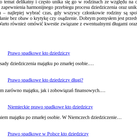
temat delikatny i często unika się go w rodzinach ze względu na ob
 zapewnienia harmonijnego przebiegu procesu dziedziczenia oraz unikn
 najlepiej wybrać czas, gdy wszyscy członkowie rodziny są spokoj
nie bez obaw o krytykę czy osądzenie. Dobrym pomysłem jest przedsta
arto również omówić kwestie związane z ewentualnymi długami oraz 
Prawo spadkowe kto dziedziczy
sady dziedziczenia majątku po zmarłej osobie.…
Prawo spadkowe kto dziedziczy długi?
iem zarówno majątku, jak i zobowiązań finansowych.…
Niemieckie prawo spadkowe kto dziedziczy
niem majątku po zmarłej osobie. W Niemczech dziedziczenie…
Prawo spadkowe w Polsce kto dziedziczy