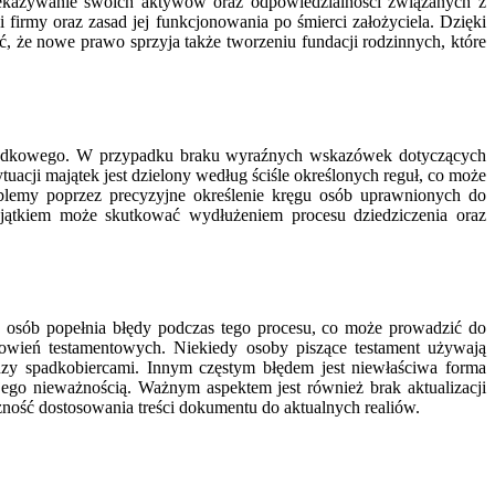
rzekazywanie swoich aktywów oraz odpowiedzialności związanych z
firmy oraz zasad jej funkcjonowania po śmierci założyciela. Dzięki
ć, że nowe prawo sprzyja także tworzeniu fundacji rodzinnych, które
 spadkowego. W przypadku braku wyraźnych wskazówek dotyczących
acji majątek jest dzielony według ściśle określonych reguł, co może
blemy poprzez precyzyjne określenie kręgu osób uprawnionych do
ajątkiem może skutkować wydłużeniem procesu dziedziczenia oraz
e osób popełnia błędy podczas tego procesu, co może prowadzić do
owień testamentowych. Niekiedy osoby piszące testament używają
dzy spadkobiercami. Innym częstym błędem jest niewłaściwa forma
ego nieważnością. Ważnym aspektem jest również brak aktualizacji
zność dostosowania treści dokumentu do aktualnych realiów.