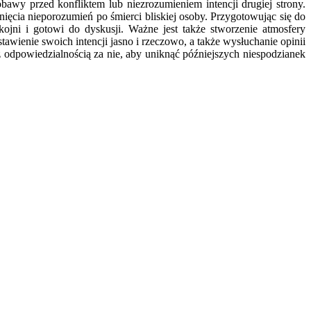
awy przed konfliktem lub niezrozumieniem intencji drugiej strony.
ięcia nieporozumień po śmierci bliskiej osoby. Przygotowując się do
ni i gotowi do dyskusji. Ważne jest także stworzenie atmosfery
wienie swoich intencji jasno i rzeczowo, a także wysłuchanie opinii
odpowiedzialnością za nie, aby uniknąć późniejszych niespodzianek