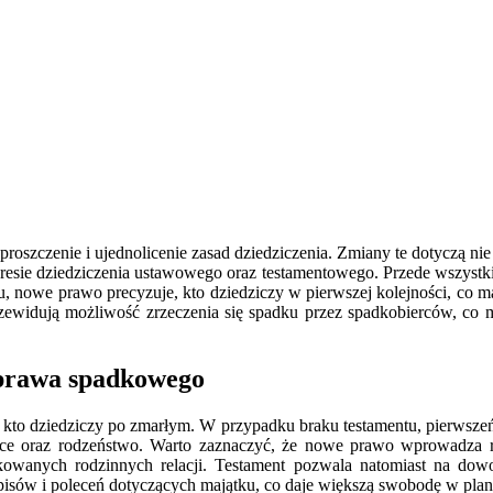
czenie i ujednolicenie zasad dziedziczenia. Zmiany te dotyczą nie ty
resie dziedziczenia ustawowego oraz testamentowego. Przede wszystk
u, nowe prawo precyzuje, kto dziedziczy w pierwszej kolejności, co m
rzewidują możliwość zrzeczenia się spadku przez spadkobierców, co 
 prawa spadkowego
to dziedziczy po zmarłym. W przypadku braku testamentu, pierwszeńs
dzice oraz rodzeństwo. Warto zaznaczyć, że nowe prawo wprowadza r
owanych rodzinnych relacji. Testament pozwala natomiast na dowo
isów i poleceń dotyczących majątku, co daje większą swobodę w plan