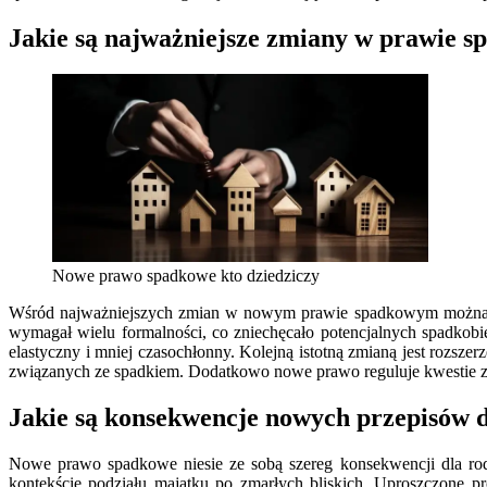
Jakie są najważniejsze zmiany w prawie 
Nowe prawo spadkowe kto dziedziczy
Wśród najważniejszych zmian w nowym prawie spadkowym można wy
wymagał wielu formalności, co zniechęcało potencjalnych spadkob
elastyczny i mniej czasochłonny. Kolejną istotną zmianą jest rozsze
związanych ze spadkiem. Dodatkowo nowe prawo reguluje kwestie z
Jakie są konsekwencje nowych przepisów d
Nowe prawo spadkowe niesie ze sobą szereg konsekwencji dla rod
kontekście podziału majątku po zmarłych bliskich. Uproszczone pr