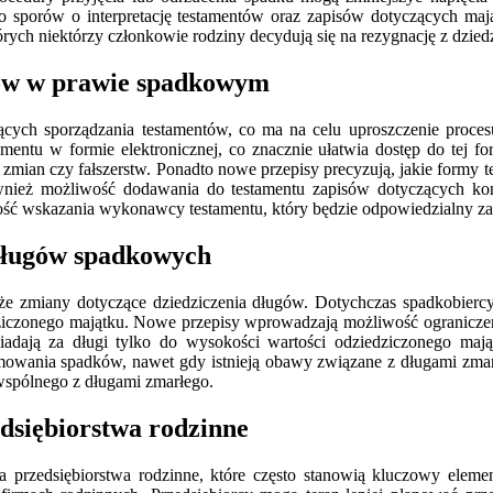
o sporów o interpretację testamentów oraz zapisów dotyczących maj
órych niektórzy członkowie rodziny decydują się na rezygnację z dzi
tów w prawie spadkowym
ych sporządzania testamentów, co ma na celu uproszczenie procesu
amentu w formie elektronicznej, co znacznie ułatwia dostęp do tej f
zmian czy fałszerstw. Ponadto nowe przepisy precyzują, jakie formy 
nież możliwość dodawania do testamentu zapisów dotyczących ko
ść wskazania wykonawcy testamentu, który będzie odpowiedzialny za r
 długów spadkowych
e zmiany dotyczące dziedziczenia długów. Dotychczas spadkobierc
ziczonego majątku. Nowe przepisy wprowadzają możliwość ograniczen
iadają za długi tylko do wysokości wartości odziedziczonego maj
jmowania spadków, nawet gdy istnieją obawy związane z długami zma
 wspólnego z długami zmarłego.
dsiębiorstwa rodzinne
przedsiębiorstwa rodzinne, które często stanowią kluczowy elemen