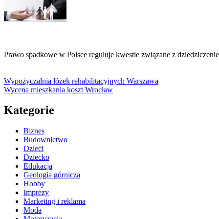
Prawo spadkowe w Polsce reguluje kwestie związane z dziedziczen
Wypożyczalnia łóżek rehabilitacyjnych Warszawa
Wycena mieszkania koszt Wrocław
Kategorie
Biznes
Budownictwo
Dzieci
Dziecko
Edukacja
Geologia górnicza
Hobby
Imprezy
Marketing i reklama
Moda
Motoryzacja