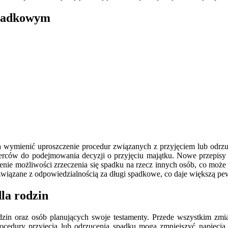
spadkowym
mienić uproszczenie procedur związanych z przyjęciem lub odrzu
ierców do podejmowania decyzji o przyjęciu majątku. Nowe przepis
rzenie możliwości zrzeczenia się spadku na rzecz innych osób, co może
wiązane z odpowiedzialnością za długi spadkowe, co daje większą p
la rodzin
zin oraz osób planujących swoje testamenty. Przede wszystkim zmi
ocedury przyjęcia lub odrzucenia spadku mogą zmniejszyć napięcia 