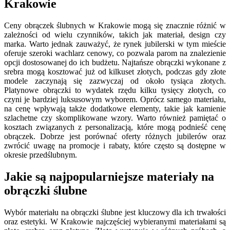
Krakowie
Ceny obrączek ślubnych w Krakowie mogą się znacznie różnić w
zależności od wielu czynników, takich jak materiał, design czy
marka. Warto jednak zauważyć, że rynek jubilerski w tym mieście
oferuje szeroki wachlarz cenowy, co pozwala parom na znalezienie
opcji dostosowanej do ich budżetu. Najtańsze obrączki wykonane z
srebra mogą kosztować już od kilkuset złotych, podczas gdy złote
modele zaczynają się zazwyczaj od około tysiąca złotych.
Platynowe obrączki to wydatek rzędu kilku tysięcy złotych, co
czyni je bardziej luksusowym wyborem. Oprócz samego materiału,
na cenę wpływają także dodatkowe elementy, takie jak kamienie
szlachetne czy skomplikowane wzory. Warto również pamiętać o
kosztach związanych z personalizacją, które mogą podnieść cenę
obrączek. Dobrze jest porównać oferty różnych jubilerów oraz
zwrócić uwagę na promocje i rabaty, które często są dostępne w
okresie przedślubnym.
Jakie są najpopularniejsze materiały na
obrączki ślubne
Wybór materiału na obrączki ślubne jest kluczowy dla ich trwałości
oraz estetyki. W Krakowie najczęściej wybieranymi materiałami są