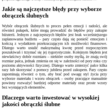
Jakie są najczęstsze błędy przy wyborze
obrączek ślubnych
Wybór obrączek ślubnych to proces pełen emocji i radości, ale
również pułapek, które mogą prowadzić do błędów przy zakupie
biżuterii. Jednym z najczęstszych błędów jest brak wcześniejszego
zaplanowania budżetu – pary często dają się ponieść emocjom i
kończą z wydatkiem przekraczającym ich możliwości finansowe.
Dlatego warto ustalić maksymalną kwotę przed rozpoczęciem
poszukiwań i trzymać się jej rygorystycznie. Kolejnym błędem jest
niewłaściwy dobór rozmiaru – niektóre osoby myślą, że znają swój
rozmiar palca, jednak zmienia on się w zależności od pory roku czy
poziomu aktywności fizycznej. Dlatego warto zmierzyć palce kilka
razy lub skorzystać z pomocy jubilera przed zakupem. Pary często
zapominają również o tym, aby brać pod uwagę styl życia przy
wyborze materiału i wzoru obrączek – osoby pracujące manualnie
powinny rozważyć bardziej odporne materiały oraz proste wzory
bez wystających elementów.
Dlaczego warto inwestować w wysokiej
jakości obrączki ślubne