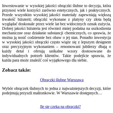
Inwestowanie w wysokiej jakości obrączki ślubne to decyzja, która
przynosi wiele korzyści zarówno estetycznych, jak i praktycznych.
Przede wszystkim wysokiej jakości materiały zapewniają większą
trwałość biżuterii; obrączki wykonane z platyny czy złota będą
wyglądać doskonale przez wiele lat bez widocznych oznak zużycia.
Dobrej jakości biżuteria jest również mniej podatna na uszkodzenia
mechaniczne oraz działanie substancji chemicznych, co sprawia, że
można ją nosić codziennie bez obaw o jej stan. Ponadto inwestycja
w wysokiej jakości obrączki często wiąże się z lepszym designem
oraz precyzyjnym wykonaniem – renomowani jubilerzy dbają o
każdy detal i oferują unikalne wzory dostosowane do
indywidualnych potrzeb klientów. Takie podejście sprawia, że
każda para może znaleźć coś wyjątkowego dla siebie.
Zobacz także:
Nawigacja
Obrączki ślubne Warszawa
wpisu
Wybór obrączek ślubnych to jedna z najważniejszych decyzji, które
podejmują przyszli małżonkowie. W Warszawie dostępnych…
Ile się czeka na obrączki?