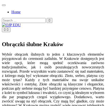
Skip
to
Home
content
Search
for:
OJP EDU
Obrączki ślubne Kraków
Wybór obrączek ślubnych to jeden z kluczowych elementów
przygotowań do ceremonii zaślubin. W Krakowie dostępnych jest
wiele opcji, które mogą spełnić oczekiwania zarówno
tradycjonalistów, jak i osób poszukujących nowoczesnych
rozwiązań. Przede wszystkim warto zastanowić się nad materiałem,
z którego mają być wykonane obrączki. Złoto, srebro, platyna czy
może tytan? Każdy z tych materiałów ma swoje unikalne
właściwości i estetykę. Złote obrączki są klasyczne i eleganckie,
podczas gdy srebrne mogą być bardziej przystępne cenowo. Platyna
z kolei to symbol luksusu i trwałości, co czyni ją idealnym wyborem
dla par pragnących czegoś wyjątkowego. Dodatkowo, warto
zwrócić uwagę na styl obrączek. Czy mają być gładkie, czy może
zdobione? W Krakowie można znaleźć wiele pracowni jubilerskich