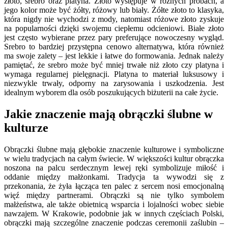
złoto, srebro oraz platyna. Złoto występuje w różnych próbach, a
jego kolor może być żółty, różowy lub biały. Żółte złoto to klasyka,
która nigdy nie wychodzi z mody, natomiast różowe złoto zyskuje
na popularności dzięki swojemu ciepłemu odcieniowi. Białe złoto
jest często wybierane przez pary preferujące nowoczesny wygląd.
Srebro to bardziej przystępna cenowo alternatywa, która również
ma swoje zalety – jest lekkie i łatwe do formowania. Jednak należy
pamiętać, że srebro może być mniej trwałe niż złoto czy platyna i
wymaga regularnej pielęgnacji. Platyna to materiał luksusowy i
niezwykle trwały, odporny na zarysowania i uszkodzenia. Jest
idealnym wyborem dla osób poszukujących biżuterii na całe życie.
Jakie znaczenie mają obrączki ślubne w
kulturze
Obrączki ślubne mają głębokie znaczenie kulturowe i symboliczne
w wielu tradycjach na całym świecie. W większości kultur obrączka
noszona na palcu serdecznym lewej ręki symbolizuje miłość i
oddanie między małżonkami. Tradycja ta wywodzi się z
przekonania, że żyła łącząca ten palec z sercem nosi emocjonalną
więź między partnerami. Obrączki są nie tylko symbolem
małżeństwa, ale także obietnicą wsparcia i lojalności wobec siebie
nawzajem. W Krakowie, podobnie jak w innych częściach Polski,
obrączki mają szczególne znaczenie podczas ceremonii zaślubin –