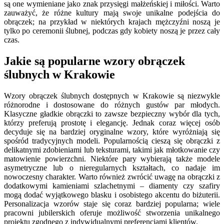
są one wymieniane jako znak przysięgi małżeńskiej i miłości. Warto
zauważyć, że różne kultury mają swoje unikalne podejścia do
obrączek; na przykład w niektórych krajach mężczyźni noszą je
tylko po ceremonii ślubnej, podczas gdy kobiety noszą je przez cały
czas.
Jakie są popularne wzory obrączek
ślubnych w Krakowie
Wzory obrączek ślubnych dostępnych w Krakowie są niezwykle
różnorodne i dostosowane do różnych gustów par młodych.
Klasyczne gładkie obrączki to zawsze bezpieczny wybór dla tych,
którzy preferują prostotę i elegancję. Jednak coraz więcej osób
decyduje się na bardziej oryginalne wzory, które wyróżniają się
spośród tradycyjnych modeli. Popularnością cieszą się obrączki z
delikatnymi zdobieniami lub teksturami, takimi jak młotkowanie czy
matowienie powierzchni. Niektóre pary wybierają także modele
asymetryczne lub o nieregularnych kształtach, co nadaje im
nowoczesny charakter. Warto również zwrócić uwagę na obrączki z
dodatkowymi kamieniami szlachetnymi – diamenty czy szafiry
mogą dodać wyjątkowego blasku i osobistego akcentu do biżuterii.
Personalizacja wzorów staje się coraz bardziej popularna; wiele
pracowni jubilerskich oferuje możliwość stworzenia unikalnego
projektu zgodnego z indywidualnymi preferencjami klientów.