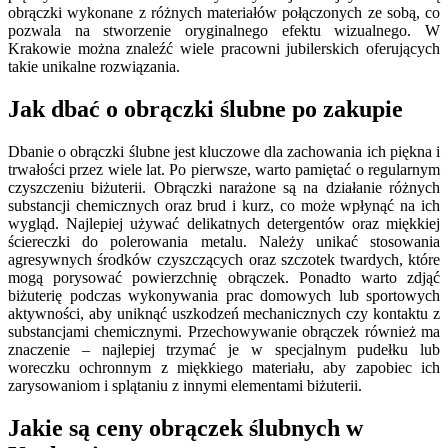
obrączki wykonane z różnych materiałów połączonych ze sobą, co
pozwala na stworzenie oryginalnego efektu wizualnego. W
Krakowie można znaleźć wiele pracowni jubilerskich oferujących
takie unikalne rozwiązania.
Jak dbać o obrączki ślubne po zakupie
Dbanie o obrączki ślubne jest kluczowe dla zachowania ich piękna i
trwałości przez wiele lat. Po pierwsze, warto pamiętać o regularnym
czyszczeniu biżuterii. Obrączki narażone są na działanie różnych
substancji chemicznych oraz brud i kurz, co może wpłynąć na ich
wygląd. Najlepiej używać delikatnych detergentów oraz miękkiej
ściereczki do polerowania metalu. Należy unikać stosowania
agresywnych środków czyszczących oraz szczotek twardych, które
mogą porysować powierzchnię obrączek. Ponadto warto zdjąć
biżuterię podczas wykonywania prac domowych lub sportowych
aktywności, aby uniknąć uszkodzeń mechanicznych czy kontaktu z
substancjami chemicznymi. Przechowywanie obrączek również ma
znaczenie – najlepiej trzymać je w specjalnym pudełku lub
woreczku ochronnym z miękkiego materiału, aby zapobiec ich
zarysowaniom i splątaniu z innymi elementami biżuterii.
Jakie są ceny obrączek ślubnych w