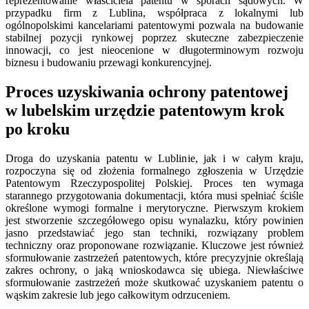
reprezentowanie właściciela patentu w sporach sądowych. W
przypadku firm z Lublina, współpraca z lokalnymi lub
ogólnopolskimi kancelariami patentowymi pozwala na budowanie
stabilnej pozycji rynkowej poprzez skuteczne zabezpieczenie
innowacji, co jest nieocenione w długoterminowym rozwoju
biznesu i budowaniu przewagi konkurencyjnej.
Proces uzyskiwania ochrony patentowej
w lubelskim urzędzie patentowym krok
po kroku
Droga do uzyskania patentu w Lublinie, jak i w całym kraju,
rozpoczyna się od złożenia formalnego zgłoszenia w Urzędzie
Patentowym Rzeczypospolitej Polskiej. Proces ten wymaga
starannego przygotowania dokumentacji, która musi spełniać ściśle
określone wymogi formalne i merytoryczne. Pierwszym krokiem
jest stworzenie szczegółowego opisu wynalazku, który powinien
jasno przedstawiać jego stan techniki, rozwiązany problem
techniczny oraz proponowane rozwiązanie. Kluczowe jest również
sformułowanie zastrzeżeń patentowych, które precyzyjnie określają
zakres ochrony, o jaką wnioskodawca się ubiega. Niewłaściwe
sformułowanie zastrzeżeń może skutkować uzyskaniem patentu o
wąskim zakresie lub jego całkowitym odrzuceniem.