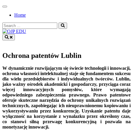
Skip
to
Home
content
Search
for:
OJP EDU
Ochrona patentów Lublin
W dynamicznie rozwijającym się świecie technologii i innowacji,
ochrona własności intelektualnej staje się fundamentem sukcesu
dla wielu przedsiębiorstw i indywidualnych twórców. Lublin,
jako ważny ośrodek akademicki i gospodarczy, przyciąga coraz
więcej innowacyjnych pomysłów, które wymagają
odpowiedniego zabezpieczenia prawnego. Prawo patentowe
oferuje skuteczne narzędzia do ochrony unikalnych rozwiązań
technicznych, zapobiegając ich nieuprawnionemu kopiowaniu i
wykorzystywaniu przez konkurencję. Uzyskanie patentu daje
wyłączność na korzystanie z wynalazku przez określony czas,
co stanowi silną przewagę konkurencyjną i pozwala na
monetyzację innowacji.