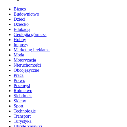
Biznes
Budownictwo
Dzieci
Dziecko
Edukacja
Geologia górnicza
Hobby
Imprezy
Marketing i reklama
Moda
Motoryzacja
Nieruchomości
Obcojęzyczne
Praca
Prawo
Przemysł
Rolnictwo
Siebdruck
Sklepy
Sport
Technologie
Transport
Turystyka
Ukryte Zajawki