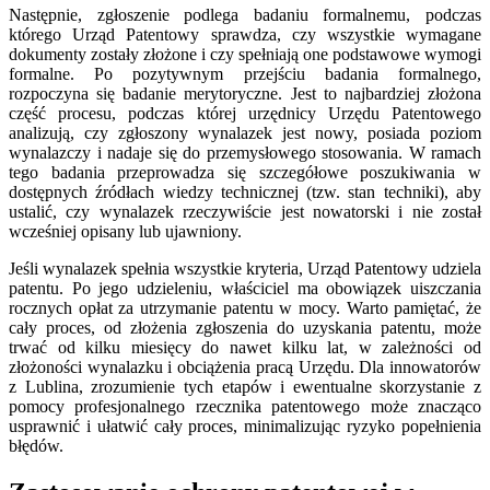
Następnie, zgłoszenie podlega badaniu formalnemu, podczas
którego Urząd Patentowy sprawdza, czy wszystkie wymagane
dokumenty zostały złożone i czy spełniają one podstawowe wymogi
formalne. Po pozytywnym przejściu badania formalnego,
rozpoczyna się badanie merytoryczne. Jest to najbardziej złożona
część procesu, podczas której urzędnicy Urzędu Patentowego
analizują, czy zgłoszony wynalazek jest nowy, posiada poziom
wynalazczy i nadaje się do przemysłowego stosowania. W ramach
tego badania przeprowadza się szczegółowe poszukiwania w
dostępnych źródłach wiedzy technicznej (tzw. stan techniki), aby
ustalić, czy wynalazek rzeczywiście jest nowatorski i nie został
wcześniej opisany lub ujawniony.
Jeśli wynalazek spełnia wszystkie kryteria, Urząd Patentowy udziela
patentu. Po jego udzieleniu, właściciel ma obowiązek uiszczania
rocznych opłat za utrzymanie patentu w mocy. Warto pamiętać, że
cały proces, od złożenia zgłoszenia do uzyskania patentu, może
trwać od kilku miesięcy do nawet kilku lat, w zależności od
złożoności wynalazku i obciążenia pracą Urzędu. Dla innowatorów
z Lublina, zrozumienie tych etapów i ewentualne skorzystanie z
pomocy profesjonalnego rzecznika patentowego może znacząco
usprawnić i ułatwić cały proces, minimalizując ryzyko popełnienia
błędów.