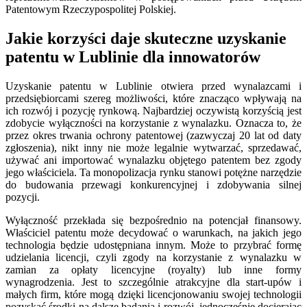
Patentowym Rzeczypospolitej Polskiej.
Jakie korzyści daje skuteczne uzyskanie
patentu w Lublinie dla innowatorów
Uzyskanie patentu w Lublinie otwiera przed wynalazcami i
przedsiębiorcami szereg możliwości, które znacząco wpływają na
ich rozwój i pozycję rynkową. Najbardziej oczywistą korzyścią jest
zdobycie wyłączności na korzystanie z wynalazku. Oznacza to, że
przez okres trwania ochrony patentowej (zazwyczaj 20 lat od daty
zgłoszenia), nikt inny nie może legalnie wytwarzać, sprzedawać,
używać ani importować wynalazku objętego patentem bez zgody
jego właściciela. Ta monopolizacja rynku stanowi potężne narzędzie
do budowania przewagi konkurencyjnej i zdobywania silnej
pozycji.
Wyłączność przekłada się bezpośrednio na potencjał finansowy.
Właściciel patentu może decydować o warunkach, na jakich jego
technologia będzie udostępniana innym. Może to przybrać formę
udzielania licencji, czyli zgody na korzystanie z wynalazku w
zamian za opłaty licencyjne (royalty) lub inne formy
wynagrodzenia. Jest to szczególnie atrakcyjne dla start-upów i
małych firm, które mogą dzięki licencjonowaniu swojej technologii
pozyskać środki na dalsze badania i rozwój, jednocześnie docierając