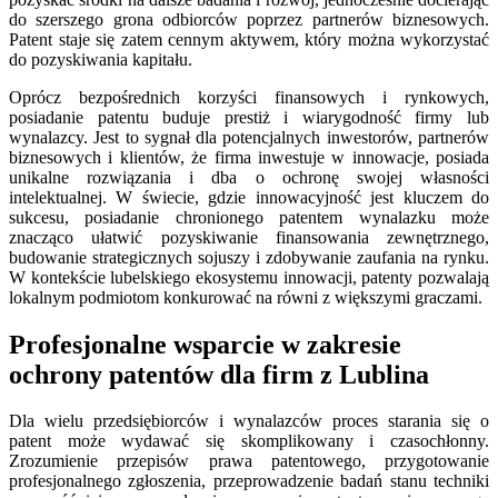
do szerszego grona odbiorców poprzez partnerów biznesowych.
Patent staje się zatem cennym aktywem, który można wykorzystać
do pozyskiwania kapitału.
Oprócz bezpośrednich korzyści finansowych i rynkowych,
posiadanie patentu buduje prestiż i wiarygodność firmy lub
wynalazcy. Jest to sygnał dla potencjalnych inwestorów, partnerów
biznesowych i klientów, że firma inwestuje w innowacje, posiada
unikalne rozwiązania i dba o ochronę swojej własności
intelektualnej. W świecie, gdzie innowacyjność jest kluczem do
sukcesu, posiadanie chronionego patentem wynalazku może
znacząco ułatwić pozyskiwanie finansowania zewnętrznego,
budowanie strategicznych sojuszy i zdobywanie zaufania na rynku.
W kontekście lubelskiego ekosystemu innowacji, patenty pozwalają
lokalnym podmiotom konkurować na równi z większymi graczami.
Profesjonalne wsparcie w zakresie
ochrony patentów dla firm z Lublina
Dla wielu przedsiębiorców i wynalazców proces starania się o
patent może wydawać się skomplikowany i czasochłonny.
Zrozumienie przepisów prawa patentowego, przygotowanie
profesjonalnego zgłoszenia, przeprowadzenie badań stanu techniki