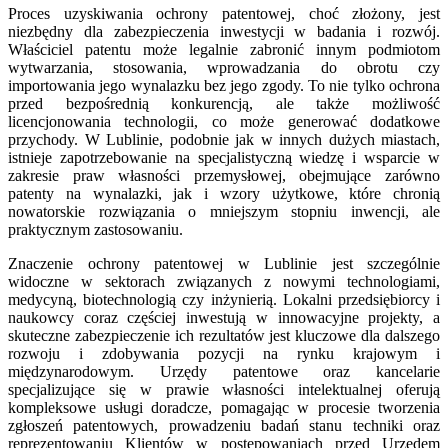
Proces uzyskiwania ochrony patentowej, choć złożony, jest
niezbędny dla zabezpieczenia inwestycji w badania i rozwój.
Właściciel patentu może legalnie zabronić innym podmiotom
wytwarzania, stosowania, wprowadzania do obrotu czy
importowania jego wynalazku bez jego zgody. To nie tylko ochrona
przed bezpośrednią konkurencją, ale także możliwość
licencjonowania technologii, co może generować dodatkowe
przychody. W Lublinie, podobnie jak w innych dużych miastach,
istnieje zapotrzebowanie na specjalistyczną wiedzę i wsparcie w
zakresie praw własności przemysłowej, obejmujące zarówno
patenty na wynalazki, jak i wzory użytkowe, które chronią
nowatorskie rozwiązania o mniejszym stopniu inwencji, ale
praktycznym zastosowaniu.
Znaczenie ochrony patentowej w Lublinie jest szczególnie
widoczne w sektorach związanych z nowymi technologiami,
medycyną, biotechnologią czy inżynierią. Lokalni przedsiębiorcy i
naukowcy coraz częściej inwestują w innowacyjne projekty, a
skuteczne zabezpieczenie ich rezultatów jest kluczowe dla dalszego
rozwoju i zdobywania pozycji na rynku krajowym i
międzynarodowym. Urzędy patentowe oraz kancelarie
specjalizujące się w prawie własności intelektualnej oferują
kompleksowe usługi doradcze, pomagając w procesie tworzenia
zgłoszeń patentowych, prowadzeniu badań stanu techniki oraz
reprezentowaniu Klientów w postępowaniach przed Urzędem