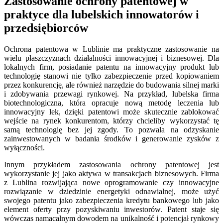
Zastosowanie ochrony patentowej w
praktyce dla lubelskich innowatorów i
przedsiębiorców
Ochrona patentowa w Lublinie ma praktyczne zastosowanie na
wielu płaszczyznach działalności innowacyjnej i biznesowej. Dla
lokalnych firm, posiadanie patentu na innowacyjny produkt lub
technologię stanowi nie tylko zabezpieczenie przed kopiowaniem
przez konkurencję, ale również narzędzie do budowania silnej marki
i zdobywania przewagi rynkowej. Na przykład, lubelska firma
biotechnologiczna, która opracuje nową metodę leczenia lub
innowacyjny lek, dzięki patentowi może skutecznie zablokować
wejście na rynek konkurentom, którzy chcieliby wykorzystać tę
samą technologię bez jej zgody. To pozwala na odzyskanie
zainwestowanych w badania środków i generowanie zysków z
wyłączności.
Innym przykładem zastosowania ochrony patentowej jest
wykorzystanie jej jako aktywa w transakcjach biznesowych. Firma
z Lublina rozwijająca nowe oprogramowanie czy innowacyjne
rozwiązanie w dziedzinie energetyki odnawialnej, może użyć
swojego patentu jako zabezpieczenia kredytu bankowego lub jako
element oferty przy pozyskiwaniu inwestorów. Patent staje się
wówczas namacalnym dowodem na unikalność i potencjał rynkowy