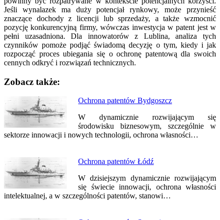
powinny być rozpatrywane w kontekście potencjalnych korzyści.
Jeśli wynalazek ma duży potencjał rynkowy, może przynieść
znaczące dochody z licencji lub sprzedaży, a także wzmocnić
pozycję konkurencyjną firmy, wówczas inwestycja w patent jest w
pełni uzasadniona. Dla innowatorów z Lublina, analiza tych
czynników pomoże podjąć świadomą decyzję o tym, kiedy i jak
rozpocząć proces ubiegania się o ochronę patentową dla swoich
cennych odkryć i rozwiązań technicznych.
Zobacz także:
Nawigacja
Ochrona patentów Bydgoszcz
wpisu
W dynamicznie rozwijającym się
środowisku biznesowym, szczególnie w
sektorze innowacji i nowych technologii, ochrona własności…
Ochrona patentów Łódź
W dzisiejszym dynamicznie rozwijającym
się świecie innowacji, ochrona własności
intelektualnej, a w szczególności patentów, stanowi…