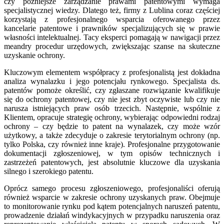
czy późniejsze zarządzanie prawami patentowymi wymaga
specjalistycznej wiedzy. Dlatego też, firmy z Lublina coraz częściej
korzystają z profesjonalnego wsparcia oferowanego przez
kancelarie patentowe i prawników specjalizujących się w prawie
własności intelektualnej. Tacy eksperci pomagają w nawigacji przez
meandry procedur urzędowych, zwiększając szanse na skuteczne
uzyskanie ochrony.
Kluczowym elementem współpracy z profesjonalistą jest dokładna
analiza wynalazku i jego potencjału rynkowego. Specjalista ds.
patentów pomoże określić, czy zgłaszane rozwiązanie kwalifikuje
się do ochrony patentowej, czy nie jest zbyt oczywiste lub czy nie
narusza istniejących praw osób trzecich. Następnie, wspólnie z
Klientem, opracuje strategię ochrony, wybierając odpowiedni rodzaj
ochrony – czy będzie to patent na wynalazek, czy może wzór
użytkowy, a także zdecyduje o zakresie terytorialnym ochrony (np.
tylko Polska, czy również inne kraje). Profesjonalne przygotowanie
dokumentacji zgłoszeniowej, w tym opisów technicznych i
zastrzeżeń patentowych, jest absolutnie kluczowe dla uzyskania
silnego i szerokiego patentu.
Oprócz samego procesu zgłoszeniowego, profesjonaliści oferują
również wsparcie w zakresie ochrony uzyskanych praw. Obejmuje
to monitorowanie rynku pod kątem potencjalnych naruszeń patentu,
prowadzenie działań windykacyjnych w przypadku naruszenia oraz