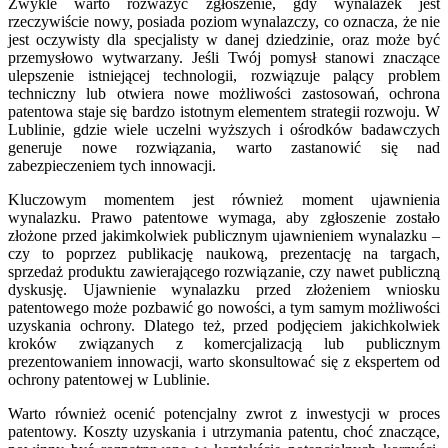
Zwykle warto rozważyć zgłoszenie, gdy wynalazek jest
rzeczywiście nowy, posiada poziom wynalazczy, co oznacza, że nie
jest oczywisty dla specjalisty w danej dziedzinie, oraz może być
przemysłowo wytwarzany. Jeśli Twój pomysł stanowi znaczące
ulepszenie istniejącej technologii, rozwiązuje palący problem
techniczny lub otwiera nowe możliwości zastosowań, ochrona
patentowa staje się bardzo istotnym elementem strategii rozwoju. W
Lublinie, gdzie wiele uczelni wyższych i ośrodków badawczych
generuje nowe rozwiązania, warto zastanowić się nad
zabezpieczeniem tych innowacji.
Kluczowym momentem jest również moment ujawnienia
wynalazku. Prawo patentowe wymaga, aby zgłoszenie zostało
złożone przed jakimkolwiek publicznym ujawnieniem wynalazku –
czy to poprzez publikację naukową, prezentację na targach,
sprzedaż produktu zawierającego rozwiązanie, czy nawet publiczną
dyskusję. Ujawnienie wynalazku przed złożeniem wniosku
patentowego może pozbawić go nowości, a tym samym możliwości
uzyskania ochrony. Dlatego też, przed podjęciem jakichkolwiek
kroków związanych z komercjalizacją lub publicznym
prezentowaniem innowacji, warto skonsultować się z ekspertem od
ochrony patentowej w Lublinie.
Warto również ocenić potencjalny zwrot z inwestycji w proces
patentowy. Koszty uzyskania i utrzymania patentu, choć znaczące,