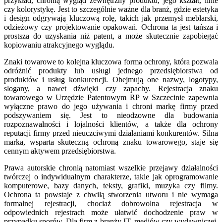
przykład, chronią wygląd zewnętrzny produktu, jego kształt, linie
czy kolorystykę. Jest to szczególnie ważne dla branż, gdzie estetyka
i design odgrywają kluczową rolę, takich jak przemysł meblarski,
odzieżowy czy projektowanie opakowań. Ochrona ta jest tańsza i
prostsza do uzyskania niż patent, a może skutecznie zapobiegać
kopiowaniu atrakcyjnego wyglądu.
Znaki towarowe to kolejna kluczowa forma ochrony, która pozwala
odróżnić produkty lub usługi jednego przedsiębiorstwa od
produktów i usług konkurencji. Obejmują one nazwy, logotypy,
slogany, a nawet dźwięki czy zapachy. Rejestracja znaku
towarowego w Urzędzie Patentowym RP w Szczecinie zapewnia
wyłączne prawo do jego używania i chroni markę firmy przed
podszywaniem się. Jest to nieodzowne dla budowania
rozpoznawalności i lojalności klientów, a także dla ochrony
reputacji firmy przed nieuczciwymi działaniami konkurentów. Silna
marka, wsparta skuteczną ochroną znaku towarowego, staje się
cennym aktywem przedsiębiorstwa.
Prawa autorskie chronią natomiast wszelkie przejawy działalności
twórczej o indywidualnym charakterze, takie jak oprogramowanie
komputerowe, bazy danych, teksty, grafiki, muzyka czy filmy.
Ochrona ta powstaje z chwilą stworzenia utworu i nie wymaga
formalnej rejestracji, chociaż dobrowolna rejestracja w
odpowiednich rejestrach może ułatwić dochodzenie praw w
przypadku sporów. Dla firm z branży IT, mediów czy wydawniczej,