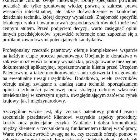
skutecznie chronić swoje innowacje. Dobry specjalista powinien
posiadać nie tylko gruntowną wiedzę prawną z zakresu prawa
własności intelektualnej, ale także doświadczenie w konkretnej
dziedzinie techniki, której dotyczy wynalazek. Znajomość specyfiki
lokalnego rynku i uwarunkowań gospodarczych również może być
cennym atutem. Przed podjęciem decyzji, warto zasięgnąć opinii
innych przedsiębiorców, sprawdzić referencje oraz zapoznać się z
profilami zawodowymi potencjalnych kandydatów.
Profesjonalny rzecznik patentowy oferuje kompleksowe wsparcie
na każdym etapie procesu patentowego. Obejmuje to doradztwo w
zakresie możliwości ochrony wynalazku, przygotowanie niezbędnej
dokumentacji aplikacyjnej, reprezentowanie klienta przed Urzędem
Patentowym, a także monitorowanie stanu zgłoszenia i reagowanie
na ewentualne uwagi urzędników. Dodatkowo, wielu rzeczników
oferuje usługi związane z analizą stanu techniki, sporządzaniem
opinii o zdolności patentowej oraz strategią ochrony własności
intelektualnej w szerszym ujęciu, uwzględniającym zarówno rynek
krajowy, jak i międzynarodowy.
Szczególnie ważne jest, aby rzecznik patentowy potrafił jasno i
zrozumiale przedstawić klientowi wszystkie aspekty procedury,
koszty oraz potencjalne ryzyka. Zaufanie i dobra komunikacja
między klientem a rzecznikiem są fundamentem udanej współpracy.
Warto również zwrócić uwagę na to, czy rzecznik oferuje pomoc w
zakresie ochrony innych form własności intelektualnej, takich jak