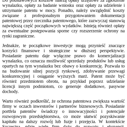
Do podstawowych kosztów należą opłaty urzędowe za zgłoszenie
wynalazku, opłaty za badanie wniosku oraz opłaty za udzielenie i
utrzymanie patentu w mocy. Ponadto, należy uwzględnić koszty
związane z profesjonalnym przygotowaniem dokumentacji
patentowej przez rzecznika patentowego, które zazwyczaj stanowią
największą część początkowych wydatków. Istnieją również opłaty
za ewentualne postępowania sporne czy rozszerzenie ochrony na
rynki zagraniczne.
Jednakże, te początkowe inwestycje mogą przynieść znaczące
korzyści finansowe i strategiczne w dłuższej perspektywie.
Posiadanie patentu daje wyłączne prawo do komercjalizacji
wynalazku, co oznacza możliwość sprzedaży produktów lub usług
opartych na tym wynalazku bez obawy o konkurencję. Pozwala to
na budowanie silnej pozycji rynkowej, zdobywanie przewagi
konkurencyjnej i osiąganie wyższych marż. Patent może być
również przedmiotem obrotu, na przykład poprzez udzielanie
licencji innym podmiotom, co generuje dodatkowe, pasywne
dochody.
Warto również podkreślić, że ochrona patentowa zwiększa wartość
firmy w oczach inwestorów i partnerów biznesowych. Posiadanie
portfela patentów świadczy o innowacyjności i potencjale
rozwojowym przedsiębiorstwa, co może ułatwić pozyskiwanie
kapitału na dalszy rozwój lub fuzje i przejęcia. W kontekście
Szczecina, gdzie wiele firm dąży do rozwoju i ekspansji,