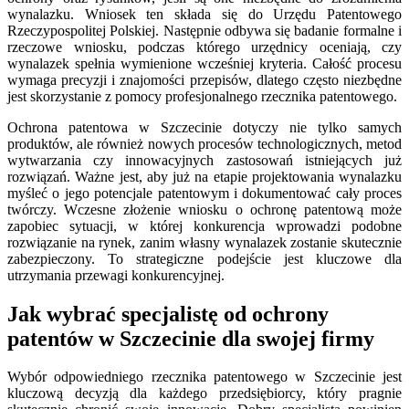
wynalazku. Wniosek ten składa się do Urzędu Patentowego
Rzeczypospolitej Polskiej. Następnie odbywa się badanie formalne i
rzeczowe wniosku, podczas którego urzędnicy oceniają, czy
wynalazek spełnia wymienione wcześniej kryteria. Całość procesu
wymaga precyzji i znajomości przepisów, dlatego często niezbędne
jest skorzystanie z pomocy profesjonalnego rzecznika patentowego.
Ochrona patentowa w Szczecinie dotyczy nie tylko samych
produktów, ale również nowych procesów technologicznych, metod
wytwarzania czy innowacyjnych zastosowań istniejących już
rozwiązań. Ważne jest, aby już na etapie projektowania wynalazku
myśleć o jego potencjale patentowym i dokumentować cały proces
twórczy. Wczesne złożenie wniosku o ochronę patentową może
zapobiec sytuacji, w której konkurencja wprowadzi podobne
rozwiązanie na rynek, zanim własny wynalazek zostanie skutecznie
zabezpieczony. To strategiczne podejście jest kluczowe dla
utrzymania przewagi konkurencyjnej.
Jak wybrać specjalistę od ochrony
patentów w Szczecinie dla swojej firmy
Wybór odpowiedniego rzecznika patentowego w Szczecinie jest
kluczową decyzją dla każdego przedsiębiorcy, który pragnie