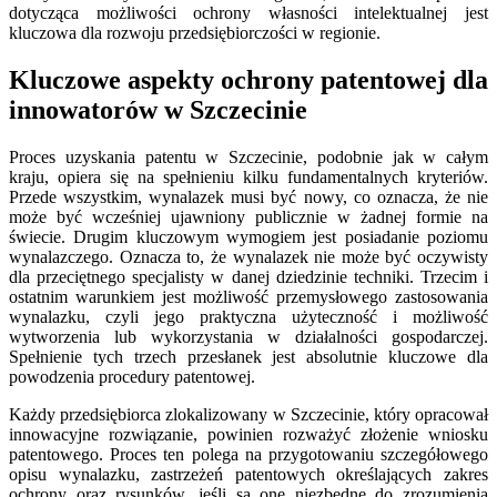
dotycząca możliwości ochrony własności intelektualnej jest
kluczowa dla rozwoju przedsiębiorczości w regionie.
Kluczowe aspekty ochrony patentowej dla
innowatorów w Szczecinie
Proces uzyskania patentu w Szczecinie, podobnie jak w całym
kraju, opiera się na spełnieniu kilku fundamentalnych kryteriów.
Przede wszystkim, wynalazek musi być nowy, co oznacza, że nie
może być wcześniej ujawniony publicznie w żadnej formie na
świecie. Drugim kluczowym wymogiem jest posiadanie poziomu
wynalazczego. Oznacza to, że wynalazek nie może być oczywisty
dla przeciętnego specjalisty w danej dziedzinie techniki. Trzecim i
ostatnim warunkiem jest możliwość przemysłowego zastosowania
wynalazku, czyli jego praktyczna użyteczność i możliwość
wytworzenia lub wykorzystania w działalności gospodarczej.
Spełnienie tych trzech przesłanek jest absolutnie kluczowe dla
powodzenia procedury patentowej.
Każdy przedsiębiorca zlokalizowany w Szczecinie, który opracował
innowacyjne rozwiązanie, powinien rozważyć złożenie wniosku
patentowego. Proces ten polega na przygotowaniu szczegółowego
opisu wynalazku, zastrzeżeń patentowych określających zakres
ochrony oraz rysunków, jeśli są one niezbędne do zrozumienia