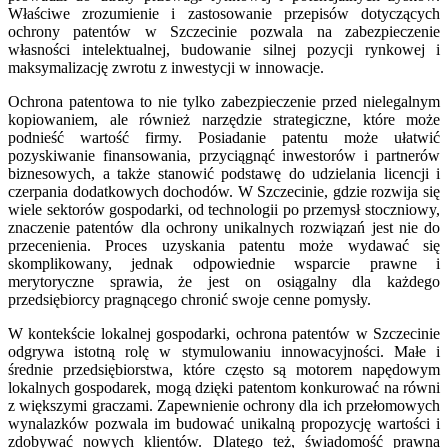
Właściwe zrozumienie i zastosowanie przepisów dotyczących
ochrony patentów w Szczecinie pozwala na zabezpieczenie
własności intelektualnej, budowanie silnej pozycji rynkowej i
maksymalizację zwrotu z inwestycji w innowacje.
Ochrona patentowa to nie tylko zabezpieczenie przed nielegalnym
kopiowaniem, ale również narzędzie strategiczne, które może
podnieść wartość firmy. Posiadanie patentu może ułatwić
pozyskiwanie finansowania, przyciągnąć inwestorów i partnerów
biznesowych, a także stanowić podstawę do udzielania licencji i
czerpania dodatkowych dochodów. W Szczecinie, gdzie rozwija się
wiele sektorów gospodarki, od technologii po przemysł stoczniowy,
znaczenie patentów dla ochrony unikalnych rozwiązań jest nie do
przecenienia. Proces uzyskania patentu może wydawać się
skomplikowany, jednak odpowiednie wsparcie prawne i
merytoryczne sprawia, że jest on osiągalny dla każdego
przedsiębiorcy pragnącego chronić swoje cenne pomysły.
W kontekście lokalnej gospodarki, ochrona patentów w Szczecinie
odgrywa istotną rolę w stymulowaniu innowacyjności. Małe i
średnie przedsiębiorstwa, które często są motorem napędowym
lokalnych gospodarek, mogą dzięki patentom konkurować na równi
z większymi graczami. Zapewnienie ochrony dla ich przełomowych
wynalazków pozwala im budować unikalną propozycję wartości i
zdobywać nowych klientów. Dlatego też, świadomość prawna