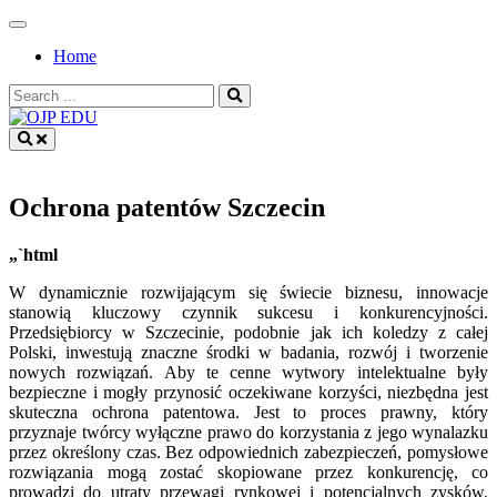
Skip
to
Home
content
Search
for:
OJP EDU
Ochrona patentów Szczecin
„`html
W dynamicznie rozwijającym się świecie biznesu, innowacje
stanowią kluczowy czynnik sukcesu i konkurencyjności.
Przedsiębiorcy w Szczecinie, podobnie jak ich koledzy z całej
Polski, inwestują znaczne środki w badania, rozwój i tworzenie
nowych rozwiązań. Aby te cenne wytwory intelektualne były
bezpieczne i mogły przynosić oczekiwane korzyści, niezbędna jest
skuteczna ochrona patentowa. Jest to proces prawny, który
przyznaje twórcy wyłączne prawo do korzystania z jego wynalazku
przez określony czas. Bez odpowiednich zabezpieczeń, pomysłowe
rozwiązania mogą zostać skopiowane przez konkurencję, co
prowadzi do utraty przewagi rynkowej i potencjalnych zysków.