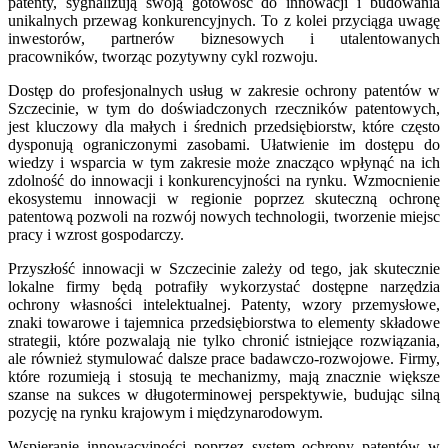
patenty, sygnalizują swoją gotowość do innowacji i budowania
unikalnych przewag konkurencyjnych. To z kolei przyciąga uwagę
inwestorów, partnerów biznesowych i utalentowanych
pracowników, tworząc pozytywny cykl rozwoju.
Dostęp do profesjonalnych usług w zakresie ochrony patentów w
Szczecinie, w tym do doświadczonych rzeczników patentowych,
jest kluczowy dla małych i średnich przedsiębiorstw, które często
dysponują ograniczonymi zasobami. Ułatwienie im dostępu do
wiedzy i wsparcia w tym zakresie może znacząco wpłynąć na ich
zdolność do innowacji i konkurencyjności na rynku. Wzmocnienie
ekosystemu innowacji w regionie poprzez skuteczną ochronę
patentową pozwoli na rozwój nowych technologii, tworzenie miejsc
pracy i wzrost gospodarczy.
Przyszłość innowacji w Szczecinie zależy od tego, jak skutecznie
lokalne firmy będą potrafiły wykorzystać dostępne narzędzia
ochrony własności intelektualnej. Patenty, wzory przemysłowe,
znaki towarowe i tajemnica przedsiębiorstwa to elementy składowe
strategii, które pozwalają nie tylko chronić istniejące rozwiązania,
ale również stymulować dalsze prace badawczo-rozwojowe. Firmy,
które rozumieją i stosują te mechanizmy, mają znacznie większe
szanse na sukces w długoterminowej perspektywie, budując silną
pozycję na rynku krajowym i międzynarodowym.
Wspieranie innowacyjności poprzez system ochrony patentów w