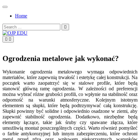
Skip
to
Home
content
Search
for:
OJP EDU
Ogrodzenia metalowe jak wykonać?
Wykonanie ogrodzenia metalowego wymaga odpowiednich
materiałów, które zapewnią trwałość i estetykę całej konstrukcji. Na
początek warto zaopatrzyć się w stalowe profile, które będą
stanowić główną ramę ogrodzenia. W zależności od preferencji
można wybrać różne grubości profili, co wpłynie na stabilność oraz
odporność na warunki atmosferyczne. Kolejnym istotnym
elementem są słupki, które będą podtrzymywać całą konstrukcję.
Słupki powinny być solidne i odpowiednio osadzone w ziemi, aby
zapewnić stabilność ogrodzenia. Dodatkowo, niezbędne będą
elementy łączące, takie jak śruby czy spawane złącza, które
umożliwią montaż poszczególnych części. Warto również pomyśleć
o farbie antykorozyjnej lub innym zabezpieczeniu, które ochroni
metal przed rdzą oraz wpływem niekorzystnych warunków