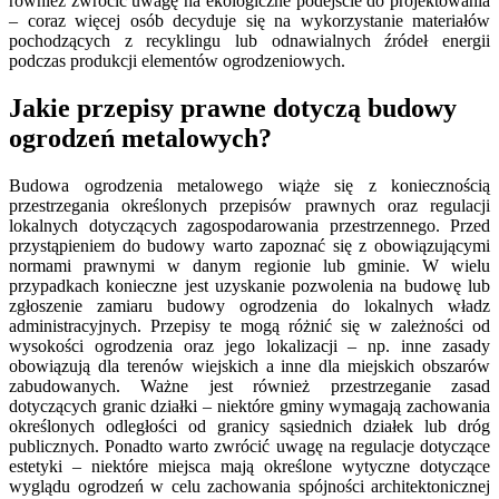
również zwrócić uwagę na ekologiczne podejście do projektowania
– coraz więcej osób decyduje się na wykorzystanie materiałów
pochodzących z recyklingu lub odnawialnych źródeł energii
podczas produkcji elementów ogrodzeniowych.
Jakie przepisy prawne dotyczą budowy
ogrodzeń metalowych?
Budowa ogrodzenia metalowego wiąże się z koniecznością
przestrzegania określonych przepisów prawnych oraz regulacji
lokalnych dotyczących zagospodarowania przestrzennego. Przed
przystąpieniem do budowy warto zapoznać się z obowiązującymi
normami prawnymi w danym regionie lub gminie. W wielu
przypadkach konieczne jest uzyskanie pozwolenia na budowę lub
zgłoszenie zamiaru budowy ogrodzenia do lokalnych władz
administracyjnych. Przepisy te mogą różnić się w zależności od
wysokości ogrodzenia oraz jego lokalizacji – np. inne zasady
obowiązują dla terenów wiejskich a inne dla miejskich obszarów
zabudowanych. Ważne jest również przestrzeganie zasad
dotyczących granic działki – niektóre gminy wymagają zachowania
określonych odległości od granicy sąsiednich działek lub dróg
publicznych. Ponadto warto zwrócić uwagę na regulacje dotyczące
estetyki – niektóre miejsca mają określone wytyczne dotyczące
wyglądu ogrodzeń w celu zachowania spójności architektonicznej