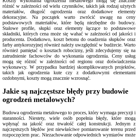
Koszty wykonania ogrodzenia metalowego mogą się znacznie
różnić w zależności od wielu czynników, takich jak rodzaj użytych
materiałów, długość ogrodzenia oraz dodatkowe elementy
dekoracyjne. Na początek warto zwrócić uwagę na ceny
podstawowych materiałów, które będą niezbędne do budowy.
Stalowe profile, słupki oraz elementy łączące to podstawowe
składniki, których cena może się wahać w zależności od jakości i
producenta. Dodatkowo, koszt betonu do osadzenia słupków oraz
farby antykorozyjnej również należy uwzględnić w budżecie. Warto
również pamiętać o kosztach robocizny, jeśli zdecydujemy się na
zatrudnienie fachowców do wykonania ogrodzenia. Ceny usług
mogą się różnić w zależności od regionu oraz doświadczenia
wykonawcy. W przypadku bardziej skomplikowanych projektów,
takich jak ogrodzenia kute czy z dodatkowymi elementami
ozdobnymi, koszty mogą znacznie wzrosnąć.
Jakie są najczęstsze błędy przy budowie
ogrodzeń metalowych?
Budowa ogrodzenia metalowego to proces, który wymaga precyzji i
staranności. Niestety, wiele osób popełnia błędy, które mogą
wpłynąć na jakość oraz trwałość całej konstrukcji. Jednym z
najczęstszych błędów jest niewłaściwe pomiarowanie terenu przed
rozpoczęciem prac. Niezachowanie odpowiednich wymiarów może