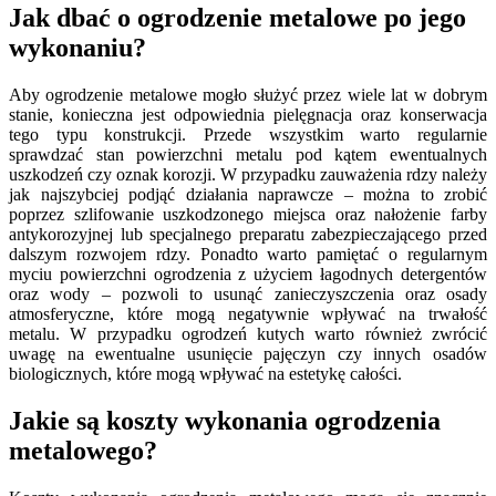
Jak dbać o ogrodzenie metalowe po jego
wykonaniu?
Aby ogrodzenie metalowe mogło służyć przez wiele lat w dobrym
stanie, konieczna jest odpowiednia pielęgnacja oraz konserwacja
tego typu konstrukcji. Przede wszystkim warto regularnie
sprawdzać stan powierzchni metalu pod kątem ewentualnych
uszkodzeń czy oznak korozji. W przypadku zauważenia rdzy należy
jak najszybciej podjąć działania naprawcze – można to zrobić
poprzez szlifowanie uszkodzonego miejsca oraz nałożenie farby
antykorozyjnej lub specjalnego preparatu zabezpieczającego przed
dalszym rozwojem rdzy. Ponadto warto pamiętać o regularnym
myciu powierzchni ogrodzenia z użyciem łagodnych detergentów
oraz wody – pozwoli to usunąć zanieczyszczenia oraz osady
atmosferyczne, które mogą negatywnie wpływać na trwałość
metalu. W przypadku ogrodzeń kutych warto również zwrócić
uwagę na ewentualne usunięcie pajęczyn czy innych osadów
biologicznych, które mogą wpływać na estetykę całości.
Jakie są koszty wykonania ogrodzenia
metalowego?