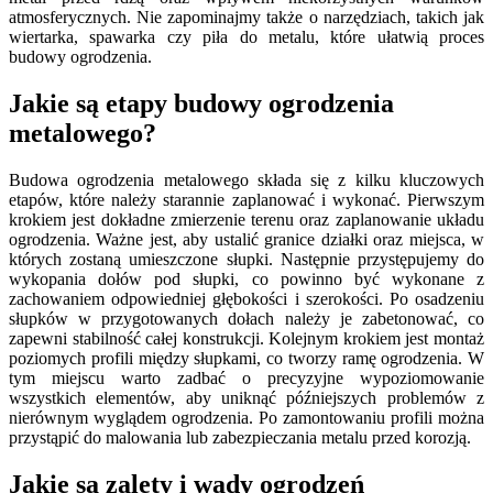
atmosferycznych. Nie zapominajmy także o narzędziach, takich jak
wiertarka, spawarka czy piła do metalu, które ułatwią proces
budowy ogrodzenia.
Jakie są etapy budowy ogrodzenia
metalowego?
Budowa ogrodzenia metalowego składa się z kilku kluczowych
etapów, które należy starannie zaplanować i wykonać. Pierwszym
krokiem jest dokładne zmierzenie terenu oraz zaplanowanie układu
ogrodzenia. Ważne jest, aby ustalić granice działki oraz miejsca, w
których zostaną umieszczone słupki. Następnie przystępujemy do
wykopania dołów pod słupki, co powinno być wykonane z
zachowaniem odpowiedniej głębokości i szerokości. Po osadzeniu
słupków w przygotowanych dołach należy je zabetonować, co
zapewni stabilność całej konstrukcji. Kolejnym krokiem jest montaż
poziomych profili między słupkami, co tworzy ramę ogrodzenia. W
tym miejscu warto zadbać o precyzyjne wypoziomowanie
wszystkich elementów, aby uniknąć późniejszych problemów z
nierównym wyglądem ogrodzenia. Po zamontowaniu profili można
przystąpić do malowania lub zabezpieczania metalu przed korozją.
Jakie są zalety i wady ogrodzeń