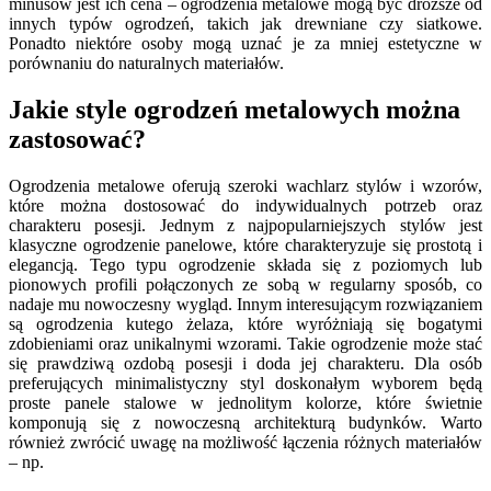
minusów jest ich cena – ogrodzenia metalowe mogą być droższe od
innych typów ogrodzeń, takich jak drewniane czy siatkowe.
Ponadto niektóre osoby mogą uznać je za mniej estetyczne w
porównaniu do naturalnych materiałów.
Jakie style ogrodzeń metalowych można
zastosować?
Ogrodzenia metalowe oferują szeroki wachlarz stylów i wzorów,
które można dostosować do indywidualnych potrzeb oraz
charakteru posesji. Jednym z najpopularniejszych stylów jest
klasyczne ogrodzenie panelowe, które charakteryzuje się prostotą i
elegancją. Tego typu ogrodzenie składa się z poziomych lub
pionowych profili połączonych ze sobą w regularny sposób, co
nadaje mu nowoczesny wygląd. Innym interesującym rozwiązaniem
są ogrodzenia kutego żelaza, które wyróżniają się bogatymi
zdobieniami oraz unikalnymi wzorami. Takie ogrodzenie może stać
się prawdziwą ozdobą posesji i doda jej charakteru. Dla osób
preferujących minimalistyczny styl doskonałym wyborem będą
proste panele stalowe w jednolitym kolorze, które świetnie
komponują się z nowoczesną architekturą budynków. Warto
również zwrócić uwagę na możliwość łączenia różnych materiałów
– np.