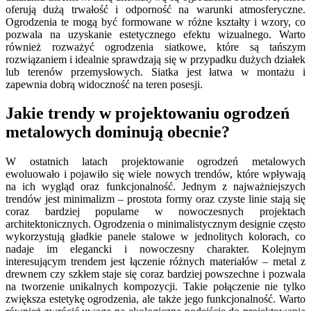
oferują dużą trwałość i odporność na warunki atmosferyczne.
Ogrodzenia te mogą być formowane w różne kształty i wzory, co
pozwala na uzyskanie estetycznego efektu wizualnego. Warto
również rozważyć ogrodzenia siatkowe, które są tańszym
rozwiązaniem i idealnie sprawdzają się w przypadku dużych działek
lub terenów przemysłowych. Siatka jest łatwa w montażu i
zapewnia dobrą widoczność na teren posesji.
Jakie trendy w projektowaniu ogrodzeń
metalowych dominują obecnie?
W ostatnich latach projektowanie ogrodzeń metalowych
ewoluowało i pojawiło się wiele nowych trendów, które wpływają
na ich wygląd oraz funkcjonalność. Jednym z najważniejszych
trendów jest minimalizm – prostota formy oraz czyste linie stają się
coraz bardziej popularne w nowoczesnych projektach
architektonicznych. Ogrodzenia o minimalistycznym designie często
wykorzystują gładkie panele stalowe w jednolitych kolorach, co
nadaje im elegancki i nowoczesny charakter. Kolejnym
interesującym trendem jest łączenie różnych materiałów – metal z
drewnem czy szkłem staje się coraz bardziej powszechne i pozwala
na tworzenie unikalnych kompozycji. Takie połączenie nie tylko
zwiększa estetykę ogrodzenia, ale także jego funkcjonalność. Warto