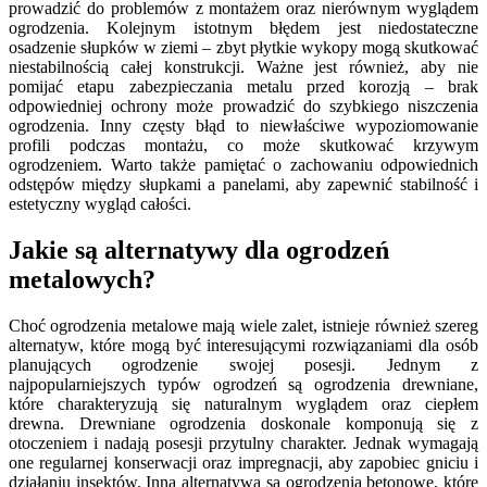
prowadzić do problemów z montażem oraz nierównym wyglądem
ogrodzenia. Kolejnym istotnym błędem jest niedostateczne
osadzenie słupków w ziemi – zbyt płytkie wykopy mogą skutkować
niestabilnością całej konstrukcji. Ważne jest również, aby nie
pomijać etapu zabezpieczania metalu przed korozją – brak
odpowiedniej ochrony może prowadzić do szybkiego niszczenia
ogrodzenia. Inny częsty błąd to niewłaściwe wypoziomowanie
profili podczas montażu, co może skutkować krzywym
ogrodzeniem. Warto także pamiętać o zachowaniu odpowiednich
odstępów między słupkami a panelami, aby zapewnić stabilność i
estetyczny wygląd całości.
Jakie są alternatywy dla ogrodzeń
metalowych?
Choć ogrodzenia metalowe mają wiele zalet, istnieje również szereg
alternatyw, które mogą być interesującymi rozwiązaniami dla osób
planujących ogrodzenie swojej posesji. Jednym z
najpopularniejszych typów ogrodzeń są ogrodzenia drewniane,
które charakteryzują się naturalnym wyglądem oraz ciepłem
drewna. Drewniane ogrodzenia doskonale komponują się z
otoczeniem i nadają posesji przytulny charakter. Jednak wymagają
one regularnej konserwacji oraz impregnacji, aby zapobiec gniciu i
działaniu insektów. Inną alternatywą są ogrodzenia betonowe, które