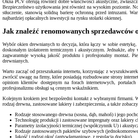
Okna PCV oferują również dobre właściwości akustyczne, zwłaszcza
Bezpieczeństwo użytkowania jest również na wysokim poziomie. N
stłuczenie, stanowią solidną barierę ochronną przed intruzami. 
najbardziej opłacalnych inwestycji na rynku stolarki okiennej.
Jak znaleźć renomowanych sprzedawców o
Wybór okien drewnianych to decyzja, która łączy w sobie estetykę, 
doskonałym izolatorem termicznym i akustycznym. Jednakże, aby w
zagwarantuje wysoką jakość produktu i profesjonalny montaż. Pie
drewnianych.
Warto zacząć od przeszukania internetu, korzystając z wyszukiware
zwrócić uwagę na firmy, które posiadają rozbudowane strony internet
opiniom klientów dostępnym na forach internetowych, portalach
profesjonalizmu obsługi są cennym wskaźnikiem.
Kolejnym krokiem jest bezpośredni kontakt z wybranymi firmami. W
rodzaj drewna, zastosowane lakiery i zabezpieczenia, a także zobac
Rodzaje stosowanego drewna (sosna, dąb, mahoń) i jego pocho
Technologię produkcji i zastosowane impregnaty oraz lakiery 
Parametry izolacyjności termicznej (współczynnik U) i akusty
Rodzaje zastosowanych pakietów szybowych (jednokomorowe
Jakość i rodzaj okuć (antywłamaniowe, z regulacją docisku).