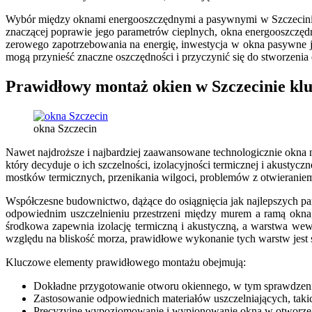
Wybór między oknami energooszczędnymi a pasywnymi w Szczecinie p
znaczącej poprawie jego parametrów cieplnych, okna energooszczę
zerowego zapotrzebowania na energię, inwestycja w okna pasywne j
mogą przynieść znaczne oszczędności i przyczynić się do stworzenia
Prawidłowy montaż okien w Szczecinie klu
okna Szczecin
Nawet najdroższe i najbardziej zaawansowane technologicznie okna 
który decyduje o ich szczelności, izolacyjności termicznej i akus
mostków termicznych, przenikania wilgoci, problemów z otwieraniem
Współczesne budownictwo, dążące do osiągnięcia jak najlepszych p
odpowiednim uszczelnieniu przestrzeni między murem a ramą okna
środkowa zapewnia izolację termiczną i akustyczną, a warstwa wew
względu na bliskość morza, prawidłowe wykonanie tych warstw jest 
Kluczowe elementy prawidłowego montażu obejmują:
Dokładne przygotowanie otworu okiennego, w tym sprawdzeni
Zastosowanie odpowiednich materiałów uszczelniających, takich
Precyzyjne wypoziomowanie i wypionowanie okna w otworze, 