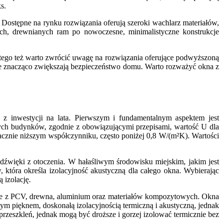
s.
Dostępne na rynku rozwiązania oferują szeroki wachlarz materiałów,
ych, drewnianych ram po nowoczesne, minimalistyczne konstrukcje
atego też warto zwrócić uwagę na rozwiązania oferujące podwyższoną
re znacząco zwiększają bezpieczeństwo domu. Warto rozważyć okna z
 z inwestycji na lata. Pierwszym i fundamentalnym aspektem jest
nych budynków, zgodnie z obowiązującymi przepisami, wartość U dla
cznie niższym współczynniku, często poniżej 0,8 W/(m²K). Wartości
dźwięki z otoczenia. W hałaśliwym środowisku miejskim, jakim jest
która określa izolacyjność akustyczną dla całego okna. Wybierając
 izolację.
ane z PCV, drewna, aluminium oraz materiałów kompozytowych. Okna
ym pięknem, doskonałą izolacyjnością termiczną i akustyczną, jednak
rzeszkleń, jednak mogą być droższe i gorzej izolować termicznie bez