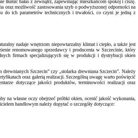
 tłumić hałas z zewnątrz, zapewniając mieszkańcom spokój i ciszę.
a oraz możliwość zastosowania szyb o podwyższonej odporności na
 do ich parametrów technicznych i trwałości, co czyni je jedną z
uralny nadaje wnętrzom niepowtarzalny klimat i ciepło, a także jest
ezienie renomowanego sprzedawcy i producenta w Szczecinie, który
ych firmach specjalizujących się w produkcji i dystrybucji okien
en drewnianych Szczecin” czy „stolarka drewniana Szczecin”. Należy
tyfikatach oraz galerią realizacji. Szczególną uwagę warto poświęcić
arze dotyczące jakości produktów, terminowości realizacji oraz
by na własne oczy obejrzeć próbki okien, ocenić jakość wykonania,
awicielem handlowym należy dopytać o szczegóły dotyczące: