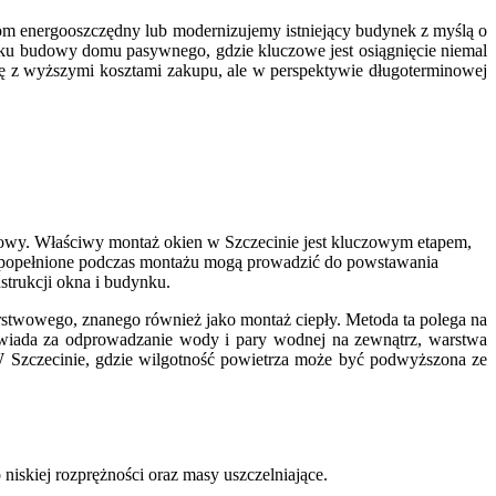
om energooszczędny lub modernizujemy istniejący budynek z myślą o
ku budowy domu pasywnego, gdzie kluczowe jest osiągnięcie niemal
ię z wyższymi kosztami zakupu, ale w perspektywie długoterminowej
dłowy. Właściwy montaż okien w Szczecinie jest kluczowym etapem,
ędy popełnione podczas montażu mogą prowadzić do powstawania
trukcji okna i budynku.
stwowego, znanego również jako montaż ciepły. Metoda ta polega na
owiada za odprowadzanie wody i pary wodnej na zewnątrz, warstwa
 W Szczecinie, gdzie wilgotność powietrza może być podwyższona ze
niskiej rozprężności oraz masy uszczelniające.