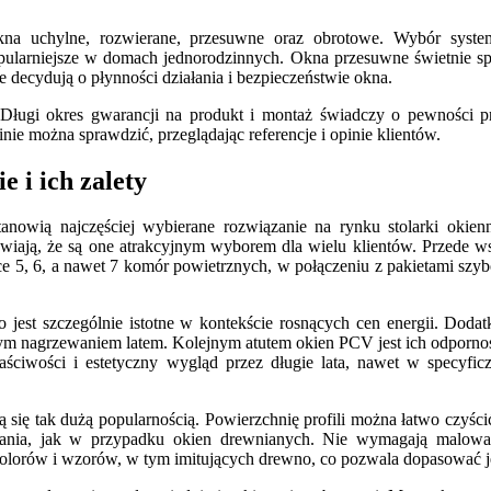
kna uchylne, rozwierane, przesuwne oraz obrotowe. Wybór syste
pularniejsze w domach jednorodzinnych. Okna przesuwne świetnie spr
e decydują o płynności działania i bezpieczeństwie okna.
i. Długi okres gwarancji na produkt i montaż świadczy o pewności 
ie można sprawdzić, przeglądając referencje i opinie klientów.
 i ich zalety
anowią najczęściej wybierane rozwiązanie na rynku stolarki okien
prawiają, że są one atrakcyjnym wyborem dla wielu klientów. Przede 
e 5, 6, a nawet 7 komór powietrznych, w połączeniu z pakietami szy
o jest szczególnie istotne w kontekście rosnących cen energii. Dod
ym nagrzewaniem latem. Kolejnym atutem okien PCV jest ich odporność 
aściwości i estetyczny wygląd przez długie lata, nawet w specyficz
 się tak dużą popularnością. Powierzchnię profili można łatwo czyści
owania, jak w przypadku okien drewnianych. Nie wymagają malowani
olorów i wzorów, w tym imitujących drewno, co pozwala dopasować je