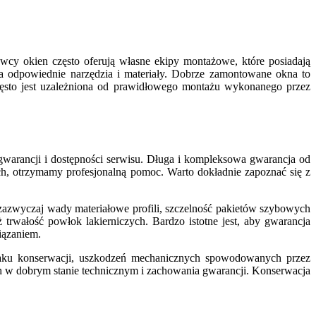
cy okien często oferują własne ekipy montażowe, które posiadają
 odpowiednie narzędzia i materiały. Dobrze zamontowane okna to
często jest uzależniona od prawidłowego montażu wykonanego przez
gwarancji i dostępności serwisu. Długa i kompleksowa gwarancja od
ch, otrzymamy profesjonalną pomoc. Warto dokładnie zapoznać się z
zazwyczaj wady materiałowe profili, szczelność pakietów szybowych
trwałość powłok lakierniczych. Bardzo istotne jest, aby gwarancja
iązaniem.
raku konserwacji, uszkodzeń mechanicznych spowodowanych przez
ich w dobrym stanie technicznym i zachowania gwarancji. Konserwacja