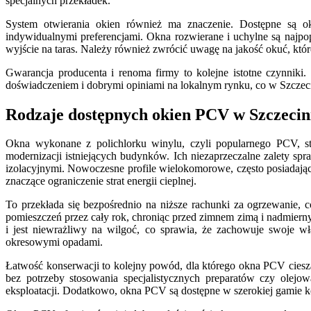
specjalnych przekładek.
System otwierania okien również ma znaczenie. Dostępne są o
indywidualnymi preferencjami. Okna rozwierane i uchylne są najpo
wyjście na taras. Należy również zwrócić uwagę na jakość okuć, któr
Gwarancja producenta i renoma firmy to kolejne istotne czynnik
doświadczeniem i dobrymi opiniami na lokalnym rynku, co w Szczecin
Rodzaje dostępnych okien PCV w Szczecinie
Okna wykonane z polichlorku winylu, czyli popularnego PCV, st
modernizacji istniejących budynków. Ich niezaprzeczalne zalety s
izolacyjnymi. Nowoczesne profile wielokomorowe, często posiadając
znaczące ograniczenie strat energii cieplnej.
To przekłada się bezpośrednio na niższe rachunki za ogrzewanie, c
pomieszczeń przez cały rok, chroniąc przed zimnem zimą i nadmiern
i jest niewrażliwy na wilgoć, co sprawia, że zachowuje swoje wł
okresowymi opadami.
Łatwość konserwacji to kolejny powód, dla którego okna PCV cieszą
bez potrzeby stosowania specjalistycznych preparatów czy olej
eksploatacji. Dodatkowo, okna PCV są dostępne w szerokiej gamie k