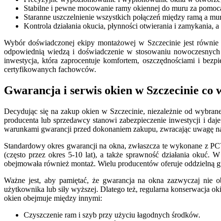
Stabilne i pewne mocowanie ramy okiennej do muru za pomocą
Staranne uszczelnienie wszystkich połączeń między ramą a mur
Kontrola działania okucia, płynności otwierania i zamykania, a
Wybór doświadczonej ekipy montażowej w Szczecinie jest równie 
odpowiednią wiedzą i doświadczenie w stosowaniu nowoczesnych 
inwestycja, która zaprocentuje komfortem, oszczędnościami i bez
certyfikowanych fachowców.
Gwarancja i serwis okien w Szczecinie co 
Decydując się na zakup okien w Szczecinie, niezależnie od wybran
producenta lub sprzedawcy stanowi zabezpieczenie inwestycji i da
warunkami gwarancji przed dokonaniem zakupu, zwracając uwagę na j
Standardowy okres gwarancji na okna, zwłaszcza te wykonane z PCV
(często przez okres 5-10 lat), a także sprawność działania okuć.
obejmowała również montaż. Wielu producentów oferuje oddzielną gw
Ważne jest, aby pamiętać, że gwarancja na okna zazwyczaj nie
użytkownika lub siły wyższej. Dlatego też, regularna konserwacja o
okien obejmuje między innymi:
Czyszczenie ram i szyb przy użyciu łagodnych środków.