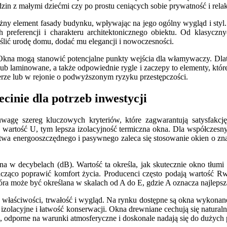
zin z małymi dziećmi czy po prostu ceniących sobie prywatność i relak
żny element fasady budynku, wpływając na jego ogólny wygląd i styl. 
 preferencji i charakteru architektonicznego obiektu. Od klasyczn
lić urodę domu, dodać mu elegancji i nowoczesności.
. Okna mogą stanowić potencjalne punkty wejścia dla włamywaczy. Dl
b laminowane, a także odpowiednie rygle i zaczepy to elementy, któ
erze lub w rejonie o podwyższonym ryzyku przestępczości.
cinie dla potrzeb inwestycji
agę szereg kluczowych kryteriów, które zagwarantują satysfakcję
 wartość U, tym lepsza izolacyjność termiczna okna. Dla współczes
twa energooszczędnego i pasywnego zaleca się stosowanie okien o zna
a w decybelach (dB). Wartość ta określa, jak skutecznie okno tłumi 
cząco poprawić komfort życia. Producenci często podają wartość Rw, 
óra może być określana w skalach od A do E, gdzie A oznacza najlepszą
ch właściwości, trwałość i wygląd. Na rynku dostępne są okna wykon
izolacyjne i łatwość konserwacji. Okna drewniane cechują się naturaln
 odporne na warunki atmosferyczne i doskonale nadają się do dużych p