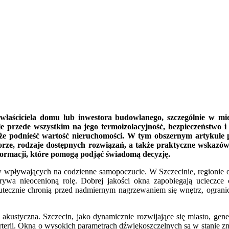
łaściciela domu lub inwestora budowlanego, szczególnie w mie
le przede wszystkim na jego termoizolacyjność, bezpieczeństwo
kże podnieść wartość nieruchomości. W tym obszernym artykule pr
orze, rodzaje dostępnych rozwiązań, a także praktyczne wskazów
formacji, które pomogą podjąć świadomą decyzję.
wpływających na codzienne samopoczucie. W Szczecinie, regionie o 
grywa nieocenioną rolę. Dobrej jakości okna zapobiegają ucieczce 
tecznie chronią przed nadmiernym nagrzewaniem się wnętrz, ogranicza
a akustyczna. Szczecin, jako dynamicznie rozwijające się miasto, gen
terii. Okna o wysokich parametrach dźwiękoszczelnych są w stanie z