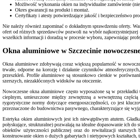
Możliwość wykonania okien na indywidualne zamówienie (niety
Okres gwarancji na produkt i montaż.
Certyfikaty i atesty potwierdzające jakość i bezpieczeństwo pr
Nie należy również zapominać o dokładnym sprawdzeniu oferty. War
ofert od różnych sprzedawców pozwoli na wybór najkorzystniejszej
wszelkich informacji i doradzą w procesie wyboru, zapewniając profe
Okna aluminiowe w Szczecinie nowoczesn
Okna aluminiowe zdobywają coraz większą popularność w nowoczesny
trwałe, odporne na korozję i działanie czynników atmosferycznyc
przeszkleń. Profile aluminiowe są stosunkowo cienkie w porównan
szerszych, niezakłóconych widoków na otoczenie.
Nowoczesne okna aluminiowe często wyposażone są w przekładki te
cieplnym, umieszczone między zewnętrzną a wewnętrzną częścią p
rygorystyczne normy dotyczące energooszczędności, co jest kluc
przeznaczone do budownictwa pasywnego, charakteryzujące się wyją
Estetyka okien aluminiowych jest ich niewątpliwym atutem. Gład
połyskujące, strukturalne) pozwalają na idealne dopasowanie ich 
obiektów użyteczności publicznej oraz do rewitalizacji starszyc
konstruowanie okien o dużych gabarytach i nietypowych kształtach, tak