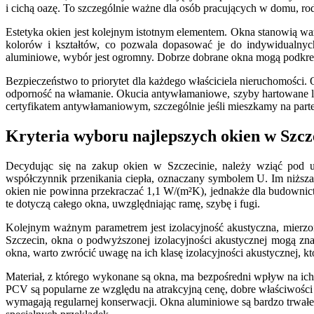
i cichą oazę. To szczególnie ważne dla osób pracujących w domu, rod
Estetyka okien jest kolejnym istotnym elementem. Okna stanowią wa
kolorów i kształtów, co pozwala dopasować je do indywidualnych
aluminiowe, wybór jest ogromny. Dobrze dobrane okna mogą podkreś
Bezpieczeństwo to priorytet dla każdego właściciela nieruchomości
odporność na włamanie. Okucia antywłamaniowe, szyby hartowane lu
certyfikatem antywłamaniowym, szczególnie jeśli mieszkamy na part
Kryteria wyboru najlepszych okien w Szcze
Decydując się na zakup okien w Szczecinie, należy wziąć pod uw
współczynnik przenikania ciepła, oznaczany symbolem U. Im niższa
okien nie powinna przekraczać 1,1 W/(m²K), jednakże dla budownic
te dotyczą całego okna, uwzględniając ramę, szybę i fugi.
Kolejnym ważnym parametrem jest izolacyjność akustyczna, mierzon
Szczecin, okna o podwyższonej izolacyjności akustycznej mogą zna
okna, warto zwrócić uwagę na ich klasę izolacyjności akustycznej, kt
Materiał, z którego wykonane są okna, ma bezpośredni wpływ na i
PCV są popularne ze względu na atrakcyjną cenę, dobre właściwości 
wymagają regularnej konserwacji. Okna aluminiowe są bardzo trwałe,