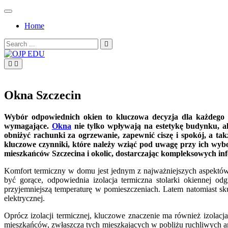
Skip
to
Home
content
Search
for:
OJP EDU
Okna Szczecin
Wybór odpowiednich okien to kluczowa decyzja dla każdego w
wymagające.
Okna
nie tylko wpływają na estetykę budynku, a
obniżyć rachunki za ogrzewanie, zapewnić ciszę i spokój, a ta
kluczowe czynniki, które należy wziąć pod uwagę przy ich wyb
mieszkańców Szczecina i okolic, dostarczając kompleksowych in
Komfort termiczny w domu jest jednym z najważniejszych aspektów 
być gorące, odpowiednia izolacja termiczna stolarki okiennej od
przyjemniejszą temperaturę w pomieszczeniach. Latem natomiast sku
elektrycznej.
Oprócz izolacji termicznej, kluczowe znaczenie ma również izolacj
mieszkańców, zwłaszcza tych mieszkających w pobliżu ruchliwych ar