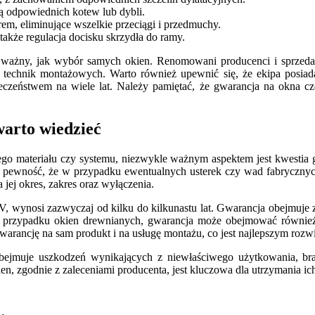
 odpowiednich kotew lub dybli.
em, eliminujące wszelkie przeciągi i przedmuchy.
 także regulacja docisku skrzydła do ramy.
ważny, jak wybór samych okien. Renomowani producenci i sprzedaw
technik montażowych. Warto również upewnić się, że ekipa posiada
pieczeństwem na wiele lat. Należy pamiętać, że gwarancja na okna 
warto wiedzieć
ego materiału czy systemu, niezwykle ważnym aspektem jest kwestia 
je pewność, że w przypadku ewentualnych usterek czy wad fabryczny
ej okres, zakres oraz wyłączenia.
, wynosi zazwyczaj od kilku do kilkunastu lat. Gwarancja obejmuje 
 W przypadku okien drewnianych, gwarancja może obejmować również 
arancję na sam produkt i na usługę montażu, co jest najlepszym rozw
 obejmuje uszkodzeń wynikających z niewłaściwego użytkowania, b
kien, zgodnie z zaleceniami producenta, jest kluczowa dla utrzymania 