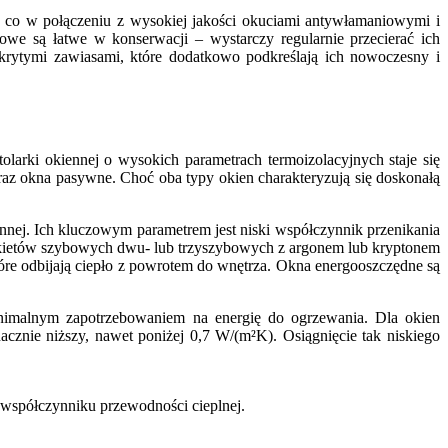
, co w połączeniu z wysokiej jakości okuciami antywłamaniowymi i
owe są łatwe w konserwacji – wystarczy regularnie przecierać ich
rytymi zawiasami, które dodatkowo podkreślają ich nowoczesny i
larki okiennej o wysokich parametrach termoizolacyjnych staje się
raz okna pasywne. Choć oba typy okien charakteryzują się doskonałą
nnej. Ich kluczowym parametrem jest niski współczynnik przenikania
 pakietów szybowych dwu- lub trzyszybowych z argonem lub kryptonem
re odbijają ciepło z powrotem do wnętrza. Okna energooszczędne są
inimalnym zapotrzebowaniem na energię do ogrzewania. Dla okien
acznie niższy, nawet poniżej 0,7 W/(m²K). Osiągnięcie tak niskiego
 współczynniku przewodności cieplnej.