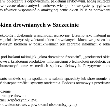
 w połączeniu z odpowiednimi pakietami szybowymi. Mogą skutecznie
owoczesne okucia antywłamaniowe, wielopunktowe systemy ryglowani
Warto również wspomnieć o atrakcyjnej cenie okien PCV w porównaniu
kien drewnianych w Szczecinie
ekologię i doskonałe właściwości izolacyjne. Drewno jako materiał nat
 pełni cieszyć się zaletami okien drewnianych, kluczowe jest znal
rwszym krokiem w poszukiwaniach jest zebranie informacji o lokaln
k pod hasłami takimi jak „okna drewniane Szczecin”, „producenci oki
owe z katalogami produktów, informacjami o technologii produkcji, cer
 branżowych oraz w mediach społecznościowych. Pozytywne koment
arto umówić się na spotkanie w salonie sprzedaży lub showroomie, a
zyć dostępne profile i systemy otwierania. Podczas rozmowy z przedst
dzenie.
chroniące drewno.
cznej (współczynnik Rw).
, dwukomorowe, z powłokami niskoemisyjnymi).