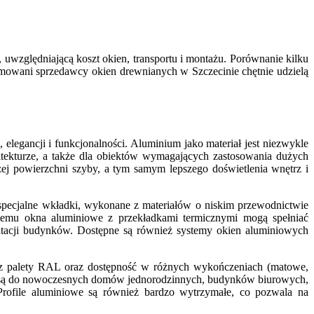
względniającą koszt okien, transportu i montażu. Porównanie kilku
omowani sprzedawcy okien drewnianych w Szczecinie chętnie udzielą
egancji i funkcjonalności. Aluminium jako materiał jest niezwykle
itekturze, a także dla obiektów wymagających zastosowania dużych
ej powierzchni szyby, a tym samym lepszego doświetlenia wnętrz i
specjalne wkładki, wykonane z materiałów o niskim przewodnictwie
i temu okna aluminiowe z przekładkami termicznymi mogą spełniać
atacji budynków. Dostępne są również systemy okien aluminiowych
r z palety RAL oraz dostępność w różnych wykończeniach (matowe,
ane są do nowoczesnych domów jednorodzinnych, budynków biurowych,
. Profile aluminiowe są również bardzo wytrzymałe, co pozwala na