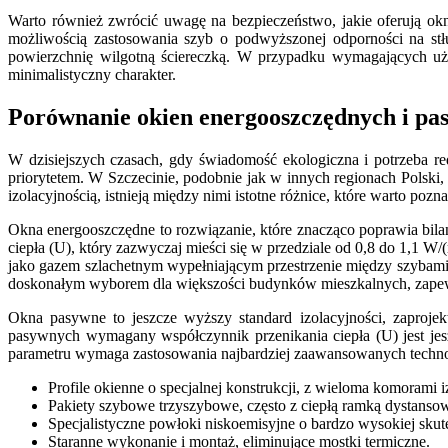
Warto również zwrócić uwagę na bezpieczeństwo, jakie oferują ok
możliwością zastosowania szyb o podwyższonej odporności na stłu
powierzchnię wilgotną ściereczką. W przypadku wymagających uż
minimalistyczny charakter.
Porównanie okien energooszczędnych i pa
W dzisiejszych czasach, gdy świadomość ekologiczna i potrzeba re
priorytetem. W Szczecinie, podobnie jak w innych regionach Polski
izolacyjnością, istnieją między nimi istotne różnice, które warto pozn
Okna energooszczędne to rozwiązanie, które znacząco poprawia bila
ciepła (U), który zazwyczaj mieści się w przedziale od 0,8 do 1,1
jako gazem szlachetnym wypełniającym przestrzenie między szybami
doskonałym wyborem dla większości budynków mieszkalnych, zapewn
Okna pasywne to jeszcze wyższy standard izolacyjności, zaproj
pasywnych wymagany współczynnik przenikania ciepła (U) jest jeszc
parametru wymaga zastosowania najbardziej zaawansowanych techno
Profile okienne o specjalnej konstrukcji, z wieloma komorami 
Pakiety szybowe trzyszybowe, często z ciepłą ramką dystanso
Specjalistyczne powłoki niskoemisyjne o bardzo wysokiej skut
Staranne wykonanie i montaż, eliminujące mostki termiczne.