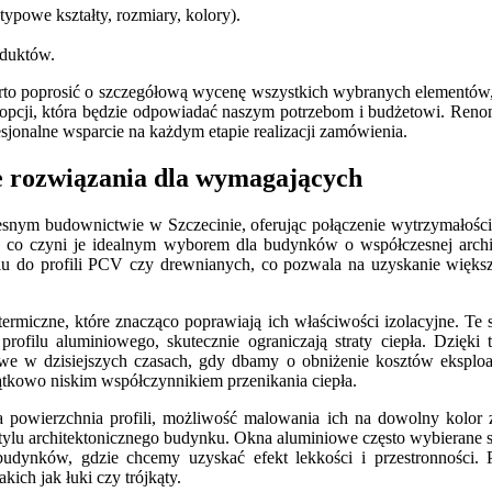
powe kształty, rozmiary, kolory).
oduktów.
to poprosić o szczegółową wycenę wszystkich wybranych elementów, u
 opcji, która będzie odpowiadać naszym potrzebom i budżetowi. Ren
sjonalne wsparcie na każdym etapie realizacji zamówienia.
e rozwiązania dla wymagających
m budownictwie w Szczecinie, oferując połączenie wytrzymałości, el
h, co czyni je idealnym wyborem dla budynków o współczesnej arch
iu do profili PCV czy drewnianych, co pozwala na uzyskanie większ
rmiczne, które znacząco poprawiają ich właściwości izolacyjne. Te 
rofilu aluminiowego, skutecznie ograniczają straty ciepła. Dzięk
zowe w dzisiejszych czasach, gdy dbamy o obniżenie kosztów eksplo
tkowo niskim współczynnikiem przenikania ciepła.
ka powierzchnia profili, możliwość malowania ich na dowolny kolo
do stylu architektonicznego budynku. Okna aluminiowe często wybier
h budynków, gdzie chcemy uzyskać efekt lekkości i przestronności
ich jak łuki czy trójkąty.