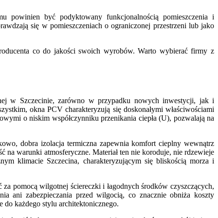
mu powinien być podyktowany funkcjonalnością pomieszczenia i
awdzają się w pomieszczeniach o ograniczonej przestrzeni lub jako
producenta co do jakości swoich wyrobów. Warto wybierać firmy z
nej w Szczecinie, zarówno w przypadku nowych inwestycji, jak i
wszystkim, okna PCV charakteryzują się doskonałymi właściwościami
bowymi o niskim współczynniku przenikania ciepła (U), pozwalają na
atkowo, dobra izolacja termiczna zapewnia komfort cieplny wewnątrz
na warunki atmosferyczne. Materiał ten nie koroduje, nie rdzewieje
nym klimacie Szczecina, charakteryzującym się bliskością morza i
ć za pomocą wilgotnej ściereczki i łagodnych środków czyszczących,
a ani zabezpieczania przed wilgocią, co znacznie obniża koszty
 do każdego stylu architektonicznego.