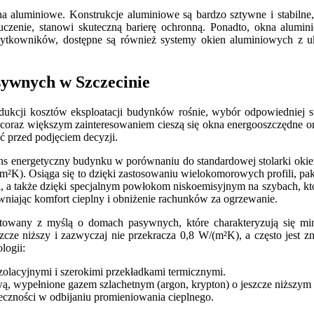
na aluminiowe. Konstrukcje aluminiowe są bardzo sztywne i stabilne
czenie, stanowi skuteczną barierę ochronną. Ponadto, okna alumini
ytkowników, dostępne są również systemy okien aluminiowych z uk
sywnych w Szczecinie
dukcji kosztów eksploatacji budynków rośnie, wybór odpowiedniej sto
, coraz większym zainteresowaniem cieszą się okna energooszczędne o
ać przed podjęciem decyzji.
ns energetyczny budynku w porównaniu do standardowej stolarki okie
 W/(m²K). Osiąga się to dzięki zastosowaniu wielokomorowych profili,
, a także dzięki specjalnym powłokom niskoemisyjnym na szybach, któ
iając komfort cieplny i obniżenie rachunków za ogrzewanie.
ektowany z myślą o domach pasywnych, które charakteryzują się m
ze niższy i zazwyczaj nie przekracza 0,8 W/(m²K), a często jest zn
logii:
izolacyjnymi i szerokimi przekładkami termicznymi.
wą, wypełnione gazem szlachetnym (argon, krypton) o jeszcze niższym
eczności w odbijaniu promieniowania cieplnego.