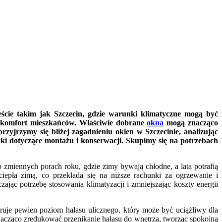
ście takim jak Szczecin, gdzie warunki klimatyczne mogą być
 i komfort mieszkańców. Właściwie dobrane
okna
mogą znacząco
zyjrzymy się bliżej zagadnieniu okien w Szczecinie, analizując
ki dotyczące montażu i konserwacji. Skupimy się na potrzebach
zmiennych porach roku, gdzie zimy bywają chłodne, a lata potrafią
ciepła zimą, co przekłada się na niższe rachunki za ogrzewanie i
jąc potrzebę stosowania klimatyzacji i zmniejszając koszty energii
eruje pewien poziom hałasu ulicznego, który może być uciążliwy dla
nacząco zredukować przenikanie hałasu do wnętrza, tworząc spokojną