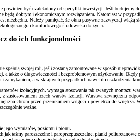
owinien być uzależniony od specyfiki inwestycji. Jeśli budujemy d
dne będą dobrym i ekonomicznym rozwiązaniem. Natomiast w przypad
est niezbędna. Należy pamiętać, że okna pasywne zazwyczaj wiążą s
 ekologicznego i komfortowego środowiska do życia.
cz do ich funkcjonalności
nie spełnią swojej roli, jeśli zostaną zamontowane w sposób nieprawi
tycznej, a także o długowieczności i bezproblemowym użytkowaniu. Bł
 i zamykaniem, a w skrajnych przypadkach nawet do uszkodzenia kons
arametrów izolacyjnych, wymaga stosowania tak zwanych montażu war
, z zastosowaniem trzech warstw izolacji. Warstwa zewnętrzna odp
nętrzna chroni przed przenikaniem wilgoci i powietrza do wnętrza.
szczególnie ważne.
e jego wymiarów, poziomu i pionu.
 jak taśmy paroszczelne i paroprzepuszczalne, pianki poliuretanowe o 
z zachowaniem odpowiednich szczelin dylatacyjnych.