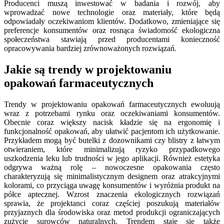
Producenci muszą inwestować w badania i rozwój, aby
wprowadzać nowe technologie oraz materiały, które będą
odpowiadały oczekiwaniom klientów. Dodatkowo, zmieniające się
preferencje konsumentów oraz rosnąca świadomość ekologiczna
społeczeństwa stawiają przed producentami konieczność
opracowywania bardziej zrównoważonych rozwiązań.
Jakie są trendy w projektowaniu
opakowań farmaceutycznych
Trendy w projektowaniu opakowań farmaceutycznych ewoluują
wraz z potrzebami rynku oraz oczekiwaniami konsumentów.
Obecnie coraz większy nacisk kładzie się na ergonomię i
funkcjonalność opakowań, aby ułatwić pacjentom ich użytkowanie.
Przykładem mogą być butelki z dozownikami czy blistry z łatwym
otwieraniem, które minimalizują ryzyko przypadkowego
uszkodzenia leku lub trudności w jego aplikacji. Również estetyka
odgrywa ważną rolę – nowoczesne opakowania często
charakteryzują się minimalistycznym designem oraz atrakcyjnymi
kolorami, co przyciąga uwagę konsumentów i wyróżnia produkt na
półce aptecznej. Wzrost znaczenia ekologicznych rozwiązań
sprawia, że projektanci coraz częściej poszukują materiałów
przyjaznych dla środowiska oraz metod produkcji ograniczających
zużycie surowców naturalnych. Trendem staje się także