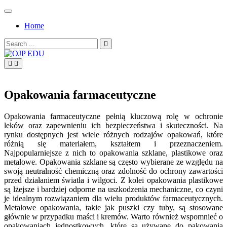
Skip
to
Home
content
Search
for:
OJP EDU
Opakowania farmaceutyczne
Opakowania farmaceutyczne pełnią kluczową rolę w ochronie
leków oraz zapewnieniu ich bezpieczeństwa i skuteczności. Na
rynku dostępnych jest wiele różnych rodzajów opakowań, które
różnią się materiałem, kształtem i przeznaczeniem.
Najpopularniejsze z nich to opakowania szklane, plastikowe oraz
metalowe. Opakowania szklane są często wybierane ze względu na
swoją neutralność chemiczną oraz zdolność do ochrony zawartości
przed działaniem światła i wilgoci. Z kolei opakowania plastikowe
są lżejsze i bardziej odporne na uszkodzenia mechaniczne, co czyni
je idealnym rozwiązaniem dla wielu produktów farmaceutycznych.
Metalowe opakowania, takie jak puszki czy tuby, są stosowane
głównie w przypadku maści i kremów. Warto również wspomnieć o
opakowaniach jednostkowych, które są używane do pakowania