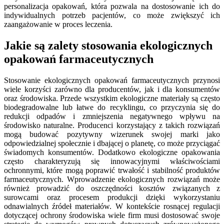
personalizacja opakowań, która pozwala na dostosowanie ich do
indywidualnych potrzeb pacjentów, co może zwiększyć ich
zaangażowanie w proces leczenia.
Jakie są zalety stosowania ekologicznych
opakowań farmaceutycznych
Stosowanie ekologicznych opakowań farmaceutycznych przynosi
wiele korzyści zarówno dla producentów, jak i dla konsumentów
oraz środowiska. Przede wszystkim ekologiczne materiały są często
biodegradowalne lub łatwe do recyklingu, co przyczynia się do
redukcji odpadów i zmniejszenia negatywnego wpływu na
środowisko naturalne. Producenci korzystający z takich rozwiązań
mogą budować pozytywny wizerunek swojej marki jako
odpowiedzialnej społecznie i dbającej o planetę, co może przyciągać
świadomych konsumentów. Dodatkowo ekologiczne opakowania
często charakteryzują się innowacyjnymi właściwościami
ochronnymi, które mogą poprawić trwałość i stabilność produktów
farmaceutycznych. Wprowadzenie ekologicznych rozwiązań może
również prowadzić do oszczędności kosztów związanych z
surowcami oraz procesem produkcji dzięki wykorzystaniu
odnawialnych źródeł materiałów. W kontekście rosnącej regulacji
dotyczącej ochrony środowiska wiele firm musi dostosować swoje