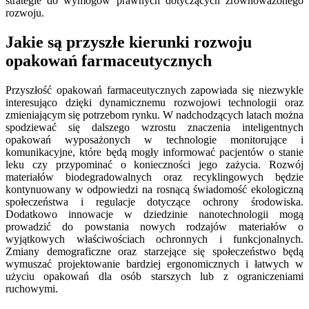
strategie do wymogów prawnych dotyczących zrównoważonego
rozwoju.
Jakie są przyszłe kierunki rozwoju
opakowań farmaceutycznych
Przyszłość opakowań farmaceutycznych zapowiada się niezwykle
interesująco dzięki dynamicznemu rozwojowi technologii oraz
zmieniającym się potrzebom rynku. W nadchodzących latach można
spodziewać się dalszego wzrostu znaczenia inteligentnych
opakowań wyposażonych w technologie monitorujące i
komunikacyjne, które będą mogły informować pacjentów o stanie
leku czy przypominać o konieczności jego zażycia. Rozwój
materiałów biodegradowalnych oraz recyklingowych będzie
kontynuowany w odpowiedzi na rosnącą świadomość ekologiczną
społeczeństwa i regulacje dotyczące ochrony środowiska.
Dodatkowo innowacje w dziedzinie nanotechnologii mogą
prowadzić do powstania nowych rodzajów materiałów o
wyjątkowych właściwościach ochronnych i funkcjonalnych.
Zmiany demograficzne oraz starzejące się społeczeństwo będą
wymuszać projektowanie bardziej ergonomicznych i łatwych w
użyciu opakowań dla osób starszych lub z ograniczeniami
ruchowymi.