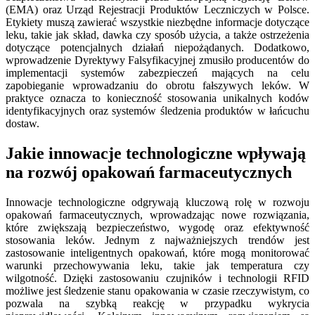
(EMA) oraz Urząd Rejestracji Produktów Leczniczych w Polsce.
Etykiety muszą zawierać wszystkie niezbędne informacje dotyczące
leku, takie jak skład, dawka czy sposób użycia, a także ostrzeżenia
dotyczące potencjalnych działań niepożądanych. Dodatkowo,
wprowadzenie Dyrektywy Falsyfikacyjnej zmusiło producentów do
implementacji systemów zabezpieczeń mających na celu
zapobieganie wprowadzaniu do obrotu fałszywych leków. W
praktyce oznacza to konieczność stosowania unikalnych kodów
identyfikacyjnych oraz systemów śledzenia produktów w łańcuchu
dostaw.
Jakie innowacje technologiczne wpływają
na rozwój opakowań farmaceutycznych
Innowacje technologiczne odgrywają kluczową rolę w rozwoju
opakowań farmaceutycznych, wprowadzając nowe rozwiązania,
które zwiększają bezpieczeństwo, wygodę oraz efektywność
stosowania leków. Jednym z najważniejszych trendów jest
zastosowanie inteligentnych opakowań, które mogą monitorować
warunki przechowywania leku, takie jak temperatura czy
wilgotność. Dzięki zastosowaniu czujników i technologii RFID
możliwe jest śledzenie stanu opakowania w czasie rzeczywistym, co
pozwala na szybką reakcję w przypadku wykrycia