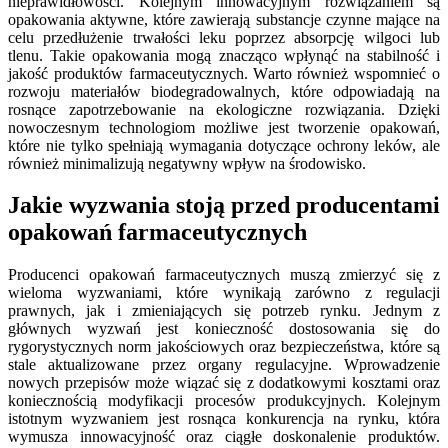
nieprawidłowości. Kolejnym innowacyjnym rozwiązaniem są
opakowania aktywne, które zawierają substancje czynne mające na
celu przedłużenie trwałości leku poprzez absorpcję wilgoci lub
tlenu. Takie opakowania mogą znacząco wpłynąć na stabilność i
jakość produktów farmaceutycznych. Warto również wspomnieć o
rozwoju materiałów biodegradowalnych, które odpowiadają na
rosnące zapotrzebowanie na ekologiczne rozwiązania. Dzięki
nowoczesnym technologiom możliwe jest tworzenie opakowań,
które nie tylko spełniają wymagania dotyczące ochrony leków, ale
również minimalizują negatywny wpływ na środowisko.
Jakie wyzwania stoją przed producentami
opakowań farmaceutycznych
Producenci opakowań farmaceutycznych muszą zmierzyć się z
wieloma wyzwaniami, które wynikają zarówno z regulacji
prawnych, jak i zmieniających się potrzeb rynku. Jednym z
głównych wyzwań jest konieczność dostosowania się do
rygorystycznych norm jakościowych oraz bezpieczeństwa, które są
stale aktualizowane przez organy regulacyjne. Wprowadzenie
nowych przepisów może wiązać się z dodatkowymi kosztami oraz
koniecznością modyfikacji procesów produkcyjnych. Kolejnym
istotnym wyzwaniem jest rosnąca konkurencja na rynku, która
wymusza innowacyjność oraz ciągłe doskonalenie produktów.