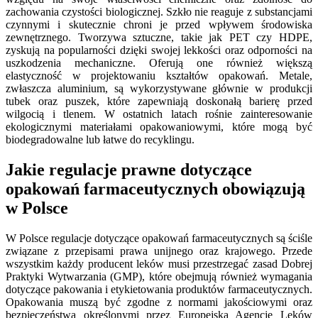
zachowania czystości biologicznej. Szkło nie reaguje z substancjami
czynnymi i skutecznie chroni je przed wpływem środowiska
zewnętrznego. Tworzywa sztuczne, takie jak PET czy HDPE,
zyskują na popularności dzięki swojej lekkości oraz odporności na
uszkodzenia mechaniczne. Oferują one również większą
elastyczność w projektowaniu kształtów opakowań. Metale,
zwłaszcza aluminium, są wykorzystywane głównie w produkcji
tubek oraz puszek, które zapewniają doskonałą barierę przed
wilgocią i tlenem. W ostatnich latach rośnie zainteresowanie
ekologicznymi materiałami opakowaniowymi, które mogą być
biodegradowalne lub łatwe do recyklingu.
Jakie regulacje prawne dotyczące
opakowań farmaceutycznych obowiązują
w Polsce
W Polsce regulacje dotyczące opakowań farmaceutycznych są ściśle
związane z przepisami prawa unijnego oraz krajowego. Przede
wszystkim każdy producent leków musi przestrzegać zasad Dobrej
Praktyki Wytwarzania (GMP), które obejmują również wymagania
dotyczące pakowania i etykietowania produktów farmaceutycznych.
Opakowania muszą być zgodne z normami jakościowymi oraz
bezpieczeństwa określonymi przez Europejską Agencję Leków