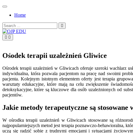
Skip
to
Home
content
Search
for:
OJP EDU
Ośodek terapii uzależnień Gliwice
Ośrodek terapii uzależnień w Gliwicach oferuje szeroki wachlarz u
indywidualna, która pozwala pacjentom na pracę nad swoimi prob
pacjenta. Kolejnym istotnym elementem oferty jest terapia grupo
warsztaty edukacyjne, które mają na celu zwiększenie świadomoś
detoksykacyjne, które są kluczowe dla osób uzależnionych od sub
pacjentów.
Jakie metody terapeutyczne są stosowane 
W ośrodku terapii uzależnień w Gliwicach stosowane są różnorodn
najpopularniejszych metod jest terapia poznawczo-behawioralna, któr
uczą się radzić sobie z trudnymi emocjami i sytuacjami życiowymi