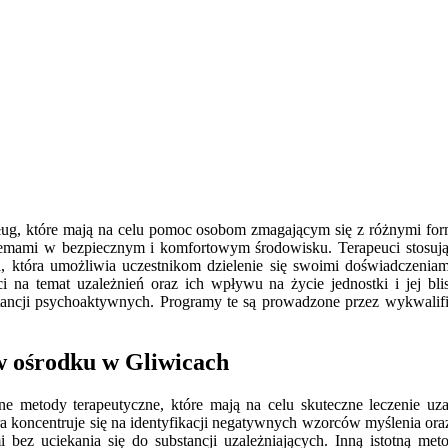
sług, które mają na celu pomoc osobom zmagającym się z różnymi form
lemami w bezpiecznym i komfortowym środowisku. Terapeuci stosują
wa, która umożliwia uczestnikom dzielenie się swoimi doświadczenia
ci na temat uzależnień oraz ich wpływu na życie jednostki i jej b
stancji psychoaktywnych. Programy te są prowadzone przez wykwali
w ośrodku w Gliwicach
e metody terapeutyczne, które mają na celu skuteczne leczenie uza
a koncentruje się na identyfikacji negatywnych wzorców myślenia oraz
 bez uciekania się do substancji uzależniających. Inną istotną met