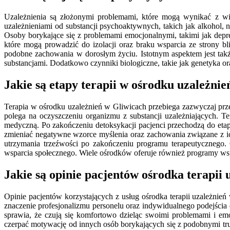
Uzależnienia są złożonymi problemami, które mogą wynikać z wie
uzależnieniami od substancji psychoaktywnych, takich jak alkohol, n
Osoby borykające się z problemami emocjonalnymi, takimi jak depres
które mogą prowadzić do izolacji oraz braku wsparcia ze strony b
podobne zachowania w dorosłym życiu. Istotnym aspektem jest ta
substancjami. Dodatkowo czynniki biologiczne, takie jak genetyka 
Jakie są etapy terapii w ośrodku uzależni
Terapia w ośrodku uzależnień w Gliwicach przebiega zazwyczaj prz
polega na oczyszczeniu organizmu z substancji uzależniających. T
medyczną. Po zakończeniu detoksykacji pacjenci przechodzą do eta
zmieniać negatywne wzorce myślenia oraz zachowania związane z ich
utrzymania trzeźwości po zakończeniu programu terapeutycznego. O
wsparcia społecznego. Wiele ośrodków oferuje również programy wspa
Jakie są opinie pacjentów ośrodka terapii
Opinie pacjentów korzystających z usług ośrodka terapii uzależnień
znaczenie profesjonalizmu personelu oraz indywidualnego podejścia
sprawia, że czują się komfortowo dzieląc swoimi problemami i emo
czerpać motywację od innych osób borykających się z podobnymi tru