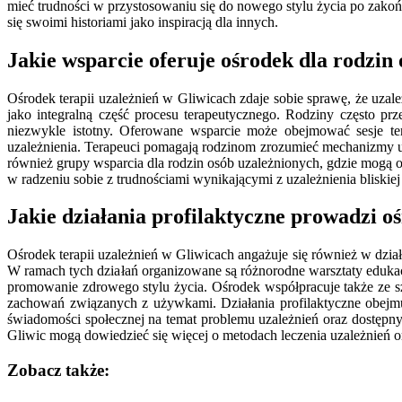
mieć trudności w przystosowaniu się do nowego stylu życia po zakońc
się swoimi historiami jako inspiracją dla innych.
Jakie wsparcie oferuje ośrodek dla rodzin
Ośrodek terapii uzależnień w Gliwicach zdaje sobie sprawę, że uzale
jako integralną część procesu terapeutycznego. Rodziny często prz
niezwykle istotny. Oferowane wsparcie może obejmować sesje te
uzależnienia. Terapeuci pomagają rodzinom zrozumieć mechanizmy uza
również grupy wsparcia dla rodzin osób uzależnionych, gdzie mogą o
w radzeniu sobie z trudnościami wynikającymi z uzależnienia bliskiej
Jakie działania profilaktyczne prowadzi o
Ośrodek terapii uzależnień w Gliwicach angażuje się również w dzia
W ramach tych działań organizowane są różnorodne warsztaty eduka
promowanie zdrowego stylu życia. Ośrodek współpracuje także ze sz
zachowań związanych z używkami. Działania profilaktyczne obejm
świadomości społecznej na temat problemu uzależnień oraz dostępny
Gliwic mogą dowiedzieć się więcej o metodach leczenia uzależnień or
Zobacz także: