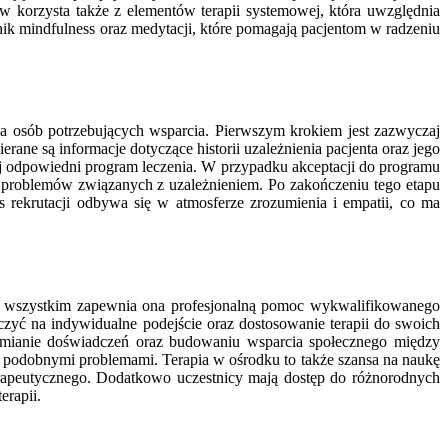
w korzysta także z elementów terapii systemowej, która uwzględnia
nik mindfulness oraz medytacji, które pomagają pacjentom w radzeniu
 dla osób potrzebujących wsparcia. Pierwszym krokiem jest zazwyczaj
ane są informacje dotyczące historii uzależnienia pacjenta oraz jego
iej odpowiedni program leczenia. W przypadku akceptacji do programu
az problemów związanych z uzależnieniem. Po zakończeniu tego etapu
s rekrutacji odbywa się w atmosferze zrozumienia i empatii, co ma
ede wszystkim zapewnia ona profesjonalną pomoc wykwalifikowanego
zyć na indywidualne podejście oraz dostosowanie terapii do swoich
 wymianie doświadczeń oraz budowaniu wsparcia społecznego między
z podobnymi problemami. Terapia w ośrodku to także szansa na naukę
erapeutycznego. Dodatkowo uczestnicy mają dostęp do różnorodnych
erapii.