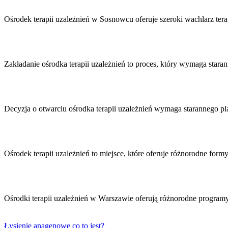
Nawigacja
wpisu
Ośrodek terapii uzależnień w Sosnowcu oferuje szeroki wachlarz ter
Zakładanie ośrodka terapii uzależnień to proces, który wymaga star
Decyzja o otwarciu ośrodka terapii uzależnień wymaga starannego 
Ośrodek terapii uzależnień to miejsce, które oferuje różnorodne for
Ośrodki terapii uzależnień w Warszawie oferują różnorodne progra
Łysienie anagenowe co to jest?