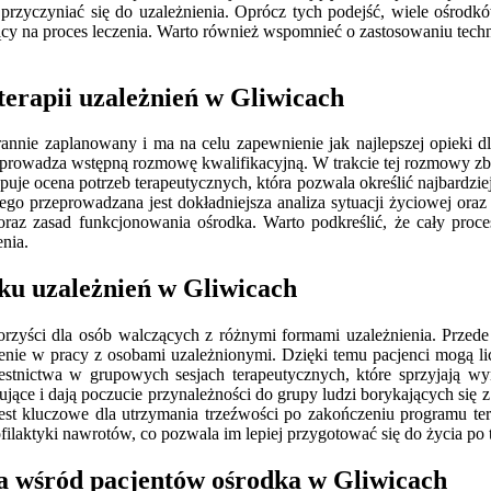
zyczyniać się do uzależnienia. Oprócz tych podejść, wiele ośrodkó
jący na proces leczenia. Warto również wspomnieć o zastosowaniu tech
terapii uzależnień w Gliwicach
tarannie zaplanowany i ma na celu zapewnienie jak najlepszej opieki
eprowadza wstępną rozmowę kwalifikacyjną. W trakcie tej rozmowy zbier
ępuje ocena potrzeb terapeutycznych, która pozwala określić najbardz
órego przeprowadzana jest dokładniejsza analiza sytuacji życiowej or
 oraz zasad funkcjonowania ośrodka. Warto podkreślić, że cały proce
nia.
dku uzależnień w Gliwicach
korzyści dla osób walczących z różnymi formami uzależnienia. Prz
enie w pracy z osobami uzależnionymi. Dzięki temu pacjenci mogą lic
czestnictwa w grupowych sesjach terapeutycznych, które sprzyjają
jące i dają poczucie przynależności do grupy ludzi borykających się 
 jest kluczowe dla utrzymania trzeźwości po zakończeniu programu t
laktyki nawrotów, co pozwala im lepiej przygotować się do życia po t
nia wśród pacjentów ośrodka w Gliwicach