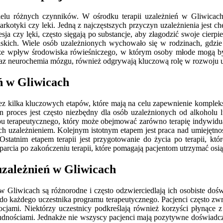
lu różnych czynników. W ośrodku terapii uzależnień w Gliwicach te
arkotyki czy leki. Jedną z najczęstszych przyczyn uzależnienia jest ch
ja czy lęki, często sięgają po substancje, aby złagodzić swoje cierp
liskich. Wiele osób uzależnionych wychowało się w rodzinach, gdzi
kże wpływ środowiska rówieśniczego, w którym osoby młode mogą by
oraz neurochemia mózgu, również odgrywają kluczową rolę w rozwoju u
eń w Gliwicach
ez kilka kluczowych etapów, które mają na celu zapewnienie komplek
en proces jest często niezbędny dla osób uzależnionych od alkoholu
pu terapeutycznego, który może obejmować zarówno terapię indywidual
 uzależnieniem. Kolejnym istotnym etapem jest praca nad umiejętnośc
statnim etapem terapii jest przygotowanie do życia po terapii, kt
rcia po zakończeniu terapii, które pomagają pacjentom utrzymać osiąg
 uzależnień w Gliwicach
 w Gliwicach są różnorodne i często odzwierciedlają ich osobiste do
 do każdego uczestnika programu terapeutycznego. Pacjenci często zwr
cjami. Niektórzy uczestnicy podkreślają również korzyści płynące 
dnościami. Jednakże nie wszyscy pacjenci mają pozytywne doświadczeni