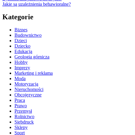
Jakie są uzależnienia behawioralne?
Kategorie
Biznes
Budownictwo
Dzieci
Dziecko
Edukacja
Geologia górnicza
Hobby
Imprezy
Marketing i reklama
Moda
Motoryzacja
Nieruchomości
Obcojęzyczne
Praca
Prawo
Przemysł
Rolnictwo
Siebdruck
Sklepy
Sport