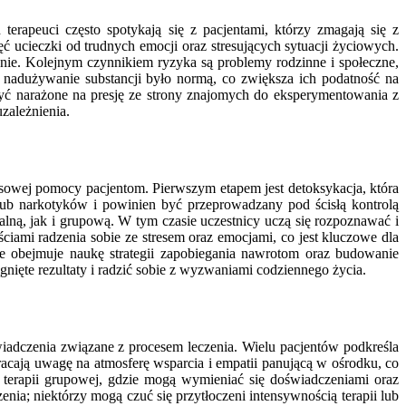
rapeuci często spotykają się z pacjentami, którzy zmagają się z
ęć ucieczki od trudnych emocji oraz stresujących sytuacji życiowych.
ienie. Kolejnym czynnikiem ryzyka są problemy rodzinne i społeczne,
e nadużywanie substancji było normą, co zwiększa ich podatność na
ć narażone na presję ze strony znajomych do eksperymentowania z
zależnienia.
sowej pomocy pacjentom. Pierwszym etapem jest detoksykacja, która
 lub narkotyków i powinien być przeprowadzany pod ścisłą kontrolą
ną, jak i grupową. W tym czasie uczestnicy uczą się rozpoznawać i
iami radzenia sobie ze stresem oraz emocjami, co jest kluczowe dla
óre obejmuje naukę strategii zapobiegania nawrotom oraz budowanie
nięte rezultaty i radzić sobie z wyzwaniami codziennego życia.
świadczenia związane z procesem leczenia. Wielu pacjentów podkreśla
acają uwagę na atmosferę wsparcia i empatii panującą w ośrodku, co
z terapii grupowej, gdzie mogą wymieniać się doświadczeniami oraz
a; niektórzy mogą czuć się przytłoczeni intensywnością terapii lub