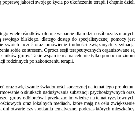
poprawę jakości swojego życia po ukończeniu terapii i chętnie dzieli
latego wiele ośrodków oferuje wsparcie dla rodzin osób uzależnionych
 swojego bliskiego, dlatego dostęp do specjalistycznej pomocy jest
ie swoich uczuć oraz omówienie trudności związanych z sytuacją
enia sobie ze stresem. Oprócz sesji terapeutycznych organizowane są
zestników grupy. Takie wsparcie ma na celu nie tylko pomoc rodzinom
cji rodzinnych po zakończeniu terapii.
ień oraz zwiększanie świadomości społecznej na temat tego problemu.
formowanie o skutkach nadużywania substancji psychoaktywnych oraz
zerszej grupy odbiorców i przekazać im wiedzę na temat ryzykownych
ściowych oraz lokalnych mediach, które mają na celu zwiększenie
k dni otwarte czy spotkania tematyczne, podczas których mieszkańcy