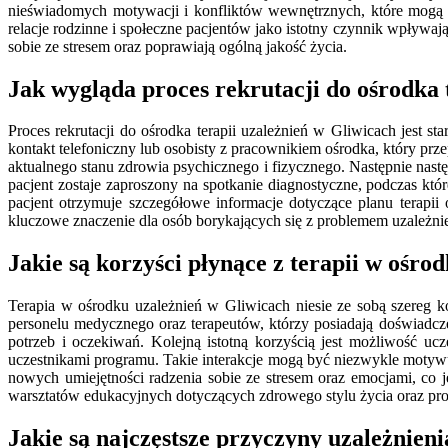
nieświadomych motywacji i konfliktów wewnętrznych, które mogą pr
relacje rodzinne i społeczne pacjentów jako istotny czynnik wpływa
sobie ze stresem oraz poprawiają ogólną jakość życia.
Jak wygląda proces rekrutacji do ośrodka 
Proces rekrutacji do ośrodka terapii uzależnień w Gliwicach jest s
kontakt telefoniczny lub osobisty z pracownikiem ośrodka, który prz
aktualnego stanu zdrowia psychicznego i fizycznego. Następnie nast
pacjent zostaje zaproszony na spotkanie diagnostyczne, podczas kt
pacjent otrzymuje szczegółowe informacje dotyczące planu terapii
kluczowe znaczenie dla osób borykających się z problemem uzależnie
Jakie są korzyści płynące z terapii w ośro
Terapia w ośrodku uzależnień w Gliwicach niesie ze sobą szereg 
personelu medycznego oraz terapeutów, którzy posiadają doświadcz
potrzeb i oczekiwań. Kolejną istotną korzyścią jest możliwość u
uczestnikami programu. Takie interakcje mogą być niezwykle motywu
nowych umiejętności radzenia sobie ze stresem oraz emocjami, co
warsztatów edukacyjnych dotyczących zdrowego stylu życia oraz profi
Jakie są najczęstsze przyczyny uzależnie