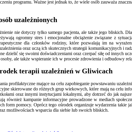
zeniu programu. Ważne jest jednak to, że wiele osób zauważa znaczną 
 osób uzależnionych
żnienie nie dotyczy tylko samego pacjenta, ale także jego bliskich. D
eżywają ogromny stres i emocjonalne obciążenie związane z sytuacją
rapeutyczne dla członków rodziny, które pozwalają im na wyrażen
leżnienia oraz uczą ich skutecznych strategii komunikacyjnych i radz
ne dzielić się swoimi doświadczeniami oraz czerpać siłę od innych uc
 osoby, ale także wspieranie ich w procesie zdrowienia i odbudowy rela
środek terapii uzależnień w Gliwicach
łania profilaktyczne mające na celu zapobieganie powstawaniu uzależn
cyjne skierowane do różnych grup wiekowych, które mają na celu in
kołami oraz innymi instytucjami lokalnymi, aby dotrzeć do jak najs
ują również kampanie informacyjne prowadzone w mediach społeczno
ch form pomocy. Oprócz tego ośrodek organizuje wydarzenia takie ja
az możliwościach wsparcia dla siebie lub swoich bliskich.