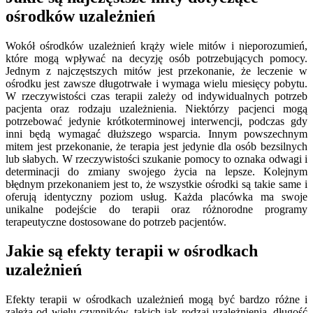
ośrodków uzależnień
Wokół ośrodków uzależnień krąży wiele mitów i nieporozumień,
które mogą wpływać na decyzję osób potrzebujących pomocy.
Jednym z najczęstszych mitów jest przekonanie, że leczenie w
ośrodku jest zawsze długotrwałe i wymaga wielu miesięcy pobytu.
W rzeczywistości czas terapii zależy od indywidualnych potrzeb
pacjenta oraz rodzaju uzależnienia. Niektórzy pacjenci mogą
potrzebować jedynie krótkoterminowej interwencji, podczas gdy
inni będą wymagać dłuższego wsparcia. Innym powszechnym
mitem jest przekonanie, że terapia jest jedynie dla osób bezsilnych
lub słabych. W rzeczywistości szukanie pomocy to oznaka odwagi i
determinacji do zmiany swojego życia na lepsze. Kolejnym
błędnym przekonaniem jest to, że wszystkie ośrodki są takie same i
oferują identyczny poziom usług. Każda placówka ma swoje
unikalne podejście do terapii oraz różnorodne programy
terapeutyczne dostosowane do potrzeb pacjentów.
Jakie są efekty terapii w ośrodkach
uzależnień
Efekty terapii w ośrodkach uzależnień mogą być bardzo różne i
zależą od wielu czynników, takich jak rodzaj uzależnienia, długość