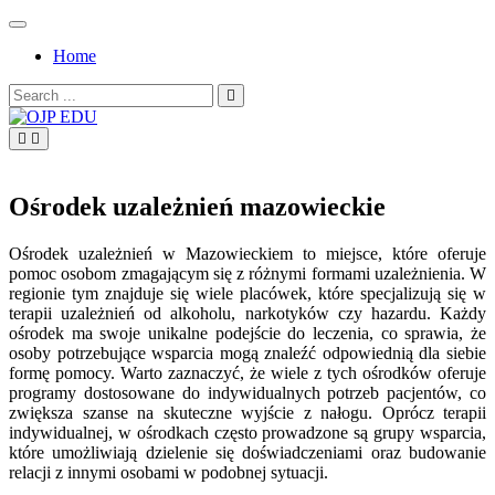
Skip
to
Home
content
Search
for:
OJP EDU
Ośrodek uzależnień mazowieckie
Ośrodek uzależnień w Mazowieckiem to miejsce, które oferuje
pomoc osobom zmagającym się z różnymi formami uzależnienia. W
regionie tym znajduje się wiele placówek, które specjalizują się w
terapii uzależnień od alkoholu, narkotyków czy hazardu. Każdy
ośrodek ma swoje unikalne podejście do leczenia, co sprawia, że
osoby potrzebujące wsparcia mogą znaleźć odpowiednią dla siebie
formę pomocy. Warto zaznaczyć, że wiele z tych ośrodków oferuje
programy dostosowane do indywidualnych potrzeb pacjentów, co
zwiększa szanse na skuteczne wyjście z nałogu. Oprócz terapii
indywidualnej, w ośrodkach często prowadzone są grupy wsparcia,
które umożliwiają dzielenie się doświadczeniami oraz budowanie
relacji z innymi osobami w podobnej sytuacji.