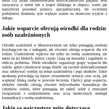
snem czy utrata zainteresowania dotychczasowymi pasjami. Jeśli
zauważysz u siebie lub u kogoś bliskiego te objawy, warto jak
najszybciej poszukać pomocy specjalistycznej. Im wcześniej
podejmiesz działania, tym większe szanse na skuteczne wyjście z
nałogu.
Jakie wsparcie oferują ośrodki dla rodzin
osób uzależnionych
Ośrodki uzależnień w Mazowieckiem nie tylko pomagają osobom
borykającym się z nałogami, ale również oferują wsparcie dla ich
rodzin. Uzależnienie wpływa nie tylko na osobę uzależnioną, ale
także na jej bliskich, którzy często czują się bezradni i zagubieni w
obliczu problemu. Wiele ośrodków organizuje grupy wsparcia dla
rodzin, gdzie członkowie mogą dzielić się swoimi doświadczeniami
oraz zdobywać wiedzę na temat uzależnienia i jego skutków. Takie
spotkania pozwalają na lepsze zrozumienie sytuacji oraz uczą, jak
wspierać bliską osobę w procesie leczenia. Oprócz grup wsparcia,
niektóre ośrodki oferują również indywidualne konsultacje dla
członków rodzin, które pomagają im radzić sobie z emocjami
związanymi z uzależnieniem oraz uczą skutecznych strategii
komunikacji z osobą uzależnioną.
Jakie są najczęstsze mity dotyczące