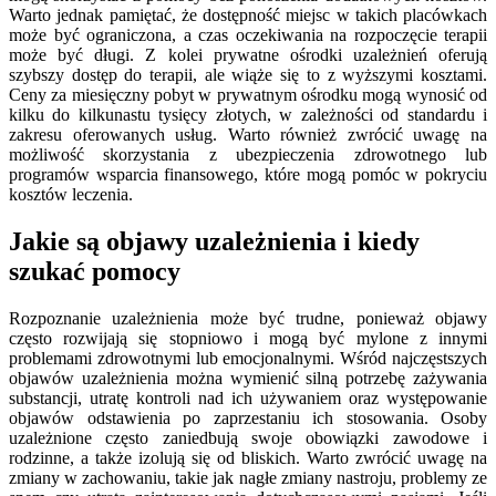
Warto jednak pamiętać, że dostępność miejsc w takich placówkach
może być ograniczona, a czas oczekiwania na rozpoczęcie terapii
może być długi. Z kolei prywatne ośrodki uzależnień oferują
szybszy dostęp do terapii, ale wiąże się to z wyższymi kosztami.
Ceny za miesięczny pobyt w prywatnym ośrodku mogą wynosić od
kilku do kilkunastu tysięcy złotych, w zależności od standardu i
zakresu oferowanych usług. Warto również zwrócić uwagę na
możliwość skorzystania z ubezpieczenia zdrowotnego lub
programów wsparcia finansowego, które mogą pomóc w pokryciu
kosztów leczenia.
Jakie są objawy uzależnienia i kiedy
szukać pomocy
Rozpoznanie uzależnienia może być trudne, ponieważ objawy
często rozwijają się stopniowo i mogą być mylone z innymi
problemami zdrowotnymi lub emocjonalnymi. Wśród najczęstszych
objawów uzależnienia można wymienić silną potrzebę zażywania
substancji, utratę kontroli nad ich używaniem oraz występowanie
objawów odstawienia po zaprzestaniu ich stosowania. Osoby
uzależnione często zaniedbują swoje obowiązki zawodowe i
rodzinne, a także izolują się od bliskich. Warto zwrócić uwagę na
zmiany w zachowaniu, takie jak nagłe zmiany nastroju, problemy ze