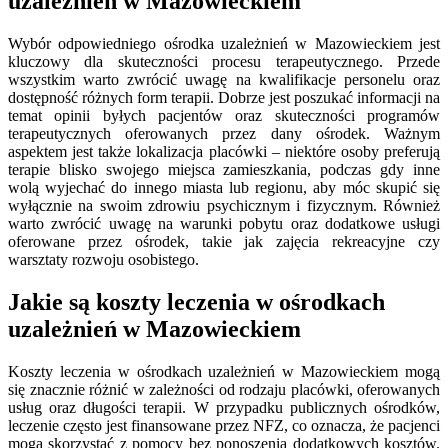
uzależnień w Mazowieckiem
Wybór odpowiedniego ośrodka uzależnień w Mazowieckiem jest
kluczowy dla skuteczności procesu terapeutycznego. Przede
wszystkim warto zwrócić uwagę na kwalifikacje personelu oraz
dostępność różnych form terapii. Dobrze jest poszukać informacji na
temat opinii byłych pacjentów oraz skuteczności programów
terapeutycznych oferowanych przez dany ośrodek. Ważnym
aspektem jest także lokalizacja placówki – niektóre osoby preferują
terapie blisko swojego miejsca zamieszkania, podczas gdy inne
wolą wyjechać do innego miasta lub regionu, aby móc skupić się
wyłącznie na swoim zdrowiu psychicznym i fizycznym. Również
warto zwrócić uwagę na warunki pobytu oraz dodatkowe usługi
oferowane przez ośrodek, takie jak zajęcia rekreacyjne czy
warsztaty rozwoju osobistego.
Jakie są koszty leczenia w ośrodkach
uzależnień w Mazowieckiem
Koszty leczenia w ośrodkach uzależnień w Mazowieckiem mogą
się znacznie różnić w zależności od rodzaju placówki, oferowanych
usług oraz długości terapii. W przypadku publicznych ośrodków,
leczenie często jest finansowane przez NFZ, co oznacza, że pacjenci
mogą skorzystać z pomocy bez ponoszenia dodatkowych kosztów.