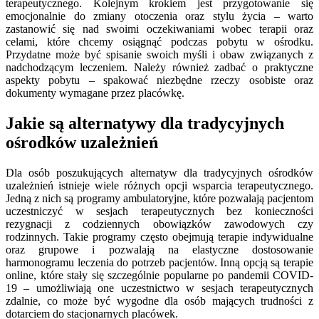
terapeutycznego. Kolejnym krokiem jest przygotowanie się
emocjonalnie do zmiany otoczenia oraz stylu życia – warto
zastanowić się nad swoimi oczekiwaniami wobec terapii oraz
celami, które chcemy osiągnąć podczas pobytu w ośrodku.
Przydatne może być spisanie swoich myśli i obaw związanych z
nadchodzącym leczeniem. Należy również zadbać o praktyczne
aspekty pobytu – spakować niezbędne rzeczy osobiste oraz
dokumenty wymagane przez placówkę.
Jakie są alternatywy dla tradycyjnych
ośrodków uzależnień
Dla osób poszukujących alternatyw dla tradycyjnych ośrodków
uzależnień istnieje wiele różnych opcji wsparcia terapeutycznego.
Jedną z nich są programy ambulatoryjne, które pozwalają pacjentom
uczestniczyć w sesjach terapeutycznych bez konieczności
rezygnacji z codziennych obowiązków zawodowych czy
rodzinnych. Takie programy często obejmują terapie indywidualne
oraz grupowe i pozwalają na elastyczne dostosowanie
harmonogramu leczenia do potrzeb pacjentów. Inną opcją są terapie
online, które stały się szczególnie popularne po pandemii COVID-
19 – umożliwiają one uczestnictwo w sesjach terapeutycznych
zdalnie, co może być wygodne dla osób mających trudności z
dotarciem do stacjonarnych placówek.