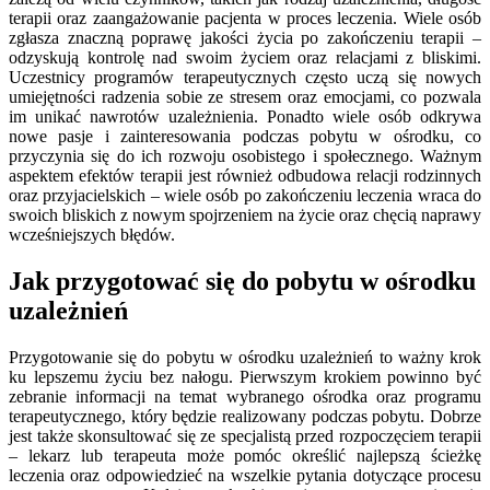
terapii oraz zaangażowanie pacjenta w proces leczenia. Wiele osób
zgłasza znaczną poprawę jakości życia po zakończeniu terapii –
odzyskują kontrolę nad swoim życiem oraz relacjami z bliskimi.
Uczestnicy programów terapeutycznych często uczą się nowych
umiejętności radzenia sobie ze stresem oraz emocjami, co pozwala
im unikać nawrotów uzależnienia. Ponadto wiele osób odkrywa
nowe pasje i zainteresowania podczas pobytu w ośrodku, co
przyczynia się do ich rozwoju osobistego i społecznego. Ważnym
aspektem efektów terapii jest również odbudowa relacji rodzinnych
oraz przyjacielskich – wiele osób po zakończeniu leczenia wraca do
swoich bliskich z nowym spojrzeniem na życie oraz chęcią naprawy
wcześniejszych błędów.
Jak przygotować się do pobytu w ośrodku
uzależnień
Przygotowanie się do pobytu w ośrodku uzależnień to ważny krok
ku lepszemu życiu bez nałogu. Pierwszym krokiem powinno być
zebranie informacji na temat wybranego ośrodka oraz programu
terapeutycznego, który będzie realizowany podczas pobytu. Dobrze
jest także skonsultować się ze specjalistą przed rozpoczęciem terapii
– lekarz lub terapeuta może pomóc określić najlepszą ścieżkę
leczenia oraz odpowiedzieć na wszelkie pytania dotyczące procesu